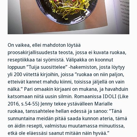
On vaikea, ellei mahdoton löytää
proosakirjallisuudesta teosta, jossa ei kuvata ruokaa,
reseptiikkaa tai syömistä. Välipakka on koonnut
loppuun ”Tuija suosittelee” -hakemiston, josta löytyy
yli 200 viitettä kirjoihin, joissa ”ruokaa on niin paljon,
etteivät kannet mahdu kiinni, toisissa jäljellä on vain
nälkä.” Pari omaakin kirjaani on mukana, ja havahduin
katsomaan niitä uusin silmin. Romaanissa IDOLI (Like
2016, s.54-55) Jenny tekee ystävälleen Marialle
ruokaa, tanssahtelee hellan edessä ja sanoo: ”Tänä
sunnuntaina meidän pitää saada kunnon ateria, tämä
on äidin resepti, valmistuu muutamassa minuutissa,
etkä ole eläessäsi saanut mitään näin hyvää.”