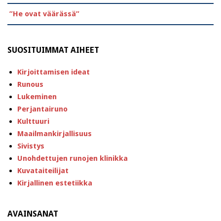
”He ovat väärässä”
SUOSITUIMMAT AIHEET
Kirjoittamisen ideat
Runous
Lukeminen
Perjantairuno
Kulttuuri
Maailmankirjallisuus
Sivistys
Unohdettujen runojen klinikka
Kuvataiteilijat
Kirjallinen estetiikka
AVAINSANAT