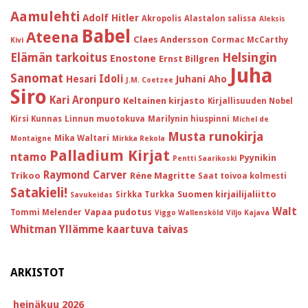
Aamulehti
Adolf Hitler
Akropolis
Alastalon salissa
Aleksis
Babel
Ateena
Claes Andersson
Cormac McCarthy
Kivi
Helsingin
Elämän tarkoitus
Enostone
Ernst Billgren
Juha
Sanomat
Idoli
Hesari
Juhani Aho
J.M. Coetzee
Siro
Kari Aronpuro
Keltainen kirjasto
Kirjallisuuden Nobel
Kirsi Kunnas
Linnun muotokuva
Marilynin hiuspinni
Michel de
Musta runokirja
Mika Waltari
Montaigne
Mirkka Rekola
Palladium Kirjat
ntamo
Pyynikin
Pentti Saarikoski
Raymond Carver
Trikoo
Réne Magritte
Saat toivoa kolmesti
Satakieli!
Suomen kirjailijaliitto
Sirkka Turkka
Savukeidas
Walt
Vapaa pudotus
Tommi Melender
Viggo Wallensköld
Viljo Kajava
Whitman
Yllämme kaartuva taivas
ARKISTOT
heinäkuu 2026