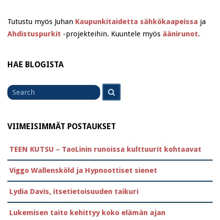
Tutustu myös Juhan
Kaupunkitaidetta sähkökaapeissa
ja
Ahdistuspurkit
-projekteihin. Kuuntele myös
äänirunot
.
HAE BLOGISTA
Search
Search
for
VIIMEISIMMÄT POSTAUKSET
TEEN KUTSU – TaoLinin runoissa kulttuurit kohtaavat
Viggo Wallensköld ja Hypnoottiset sienet
Lydia Davis, itsetietoisuuden taikuri
Lukemisen taito kehittyy koko elämän ajan