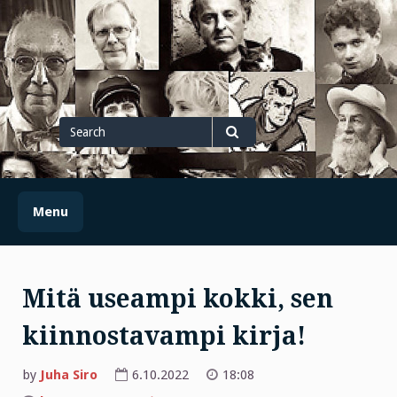
Skip
to
content
Search
for
Search
Menu
Mitä useampi kokki, sen
kiinnostavampi kirja!
by
Juha Siro
6.10.2022
18:08