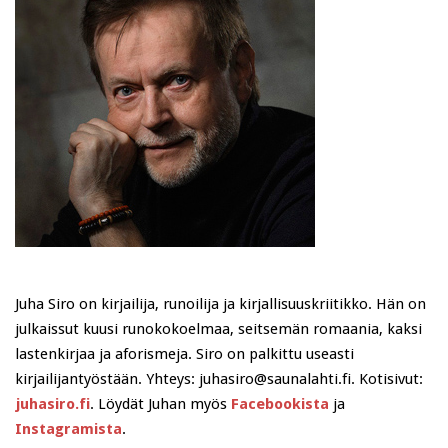
Juha Siro on kirjailija, runoilija ja kirjallisuuskriitikko. Hän on
julkaissut kuusi runokokoelmaa, seitsemän romaania, kaksi
lastenkirjaa ja aforismeja. Siro on palkittu useasti
kirjailijantyöstään. Yhteys: juhasiro@saunalahti.fi. Kotisivut:
juhasiro.fi
. Löydät Juhan myös
Facebookista
ja
Instagramista
.