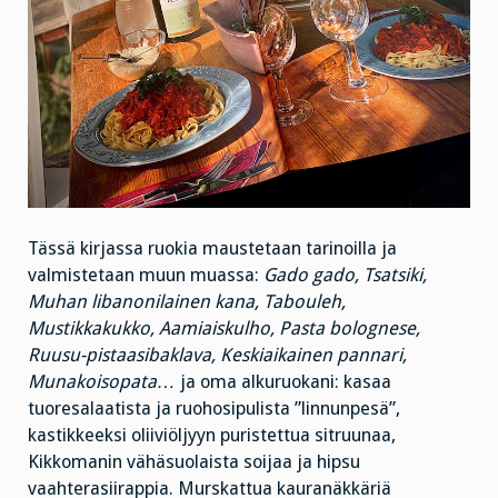
Tässä kirjassa ruokia maustetaan tarinoilla ja
valmistetaan muun muassa:
Gado gado, Tsatsiki,
Muhan libanonilainen kana, Tabouleh,
Mustikkakukko, Aamiaiskulho, Pasta bolognese,
Ruusu-pistaasibaklava, Keskiaikainen pannari,
Munakoisopata…
ja oma alkuruokani: kasaa
tuoresalaatista ja ruohosipulista ”linnunpesä”,
kastikkeeksi oliiviöljyyn puristettua sitruunaa,
Kikkomanin vähäsuolaista soijaa ja hipsu
vaahterasiirappia. Murskattua kauranäkkäriä