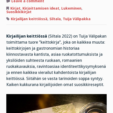
on
Leave a comment
Mitä
useampi
Kirjat
,
Kirjoittamisen ideat
,
Lukeminen
,
kokki,
Suosikkikirjat
sen
kiinnostavampi
Kirjailijan keittiössä
,
Siltala
,
Tuija Välipakka
kirja!
Kirjailijan keittiössä
(Siltala 2022) on Tuija Välipakan
toimittama tuore ”keittokirja”, joka on kaikkea muuta:
keittokirjojen ja gastronomian historiaa
kiinnostavasta kantista, asiaa ruokatottumuksista ja
yksilöiden suhteesta ruokaan, romaanien
ruokakuvauksia, ravintoasiaa identiteettikysymyksenä
ja ennen kaikkea vierailut kahdentoista kirjailijan
keittiössä. Siitähän se vasta tarinoiden soppa syntyy.
Kaiken kukkurana kirjailijoiden omat suosikkireseptit.