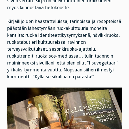
sivun verran. Kirja on anekdootteineen kaikkineen
myös kiinnostava tietokooste.
Kirjailijoiden haastatteluissa, tarinoissa ja resepteissä
päästään lähestymään ruokakulttuuria monelta
kantilta: ruoka identiteettikysymyksenä, hävikkiruoka,
ruokatabut eri kulttuureissa, ravinnon
terveysvaikutukset, sesonkiruoka-ajattelu,
ruokatrendit, ruoka sos-mediassa… tulin taannoin
maininneeksi sivuillani, että olen ollut ”fisuvegetaari”
yli kaksikymmentä vuotta. Nopsaan siihen ilmestyi
kommentti: ”Kyllä se sikaliha on parasta!”