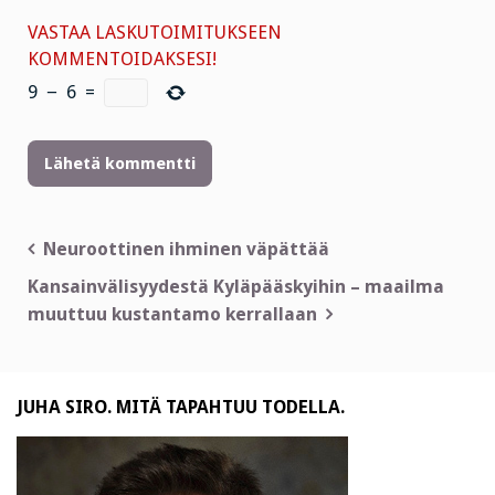
VASTAA LASKUTOIMITUKSEEN
KOMMENTOIDAKSESI!
9
−
6
=
Artikkelien
Neuroottinen ihminen väpättää
selaus
Kansainvälisyydestä Kyläpääskyihin – maailma
muuttuu kustantamo kerrallaan
JUHA SIRO. MITÄ TAPAHTUU TODELLA.