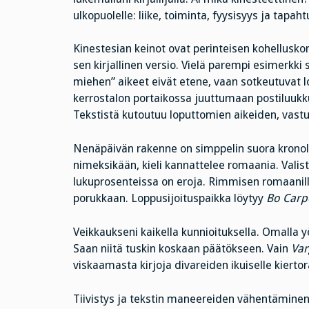
ulkopuolelle: liike, toiminta, fyysisyys ja tapa
Kinestesian keinot ovat perinteisen kohellusko
sen kirjallinen versio. Vielä parempi esimerkki 
miehen” aikeet eivät etene, vaan sotkeutuvat
kerrostalon portaikossa juuttumaan postiluukku
Tekstistä kutoutuu loputtomien aikeiden, vast
Nenäpäivän rakenne on simppelin suora kronolo
nimeksikään, kieli kannattelee romaania. Valist
lukuprosenteissa on eroja. Rimmisen romaanil
porukkaan. Loppusijoituspaikka löytyy
Bo Carp
Veikkaukseni kaikella kunnioituksella. Omalla y
Saan niitä tuskin koskaan päätökseen. Vain
Var
viskaamasta kirjoja divareiden ikuiselle kiertor
Tiivistys ja tekstin maneereiden vähentäminen 