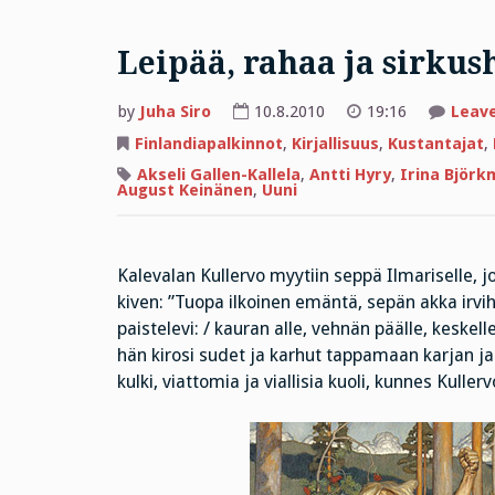
Leipää, rahaa ja sirkus
by
Juha Siro
10.8.2010
19:16
Leav
Finlandiapalkinnot
,
Kirjallisuus
,
Kustantajat
,
Akseli Gallen-Kallela
,
Antti Hyry
,
Irina Björ
August Keinänen
,
Uuni
Kalevalan Kullervo myytiin seppä Ilmariselle, 
kiven: ”Tuopa ilkoinen emäntä, sepän akka irvi
paistelevi: / kauran alle, vehnän päälle, keskel
hän kirosi sudet ja karhut tappamaan karjan ja
kulki, viattomia ja viallisia kuoli, kunnes Kul