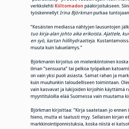
verkkolehti
Kiiltomadon
pääkirjoitukseen. Si
työskennellyt
Irina Björkman
purkaa tuntojaan
”Kesäisten mediassa nähtyjen lausuntojen jälk
tuo kirja-alan johto aika erikoista. Ajattele, 
en syö, kartan hiilihydraatteja
. Kustantamoissa
muuta kuin lukuelämys.”
Björkmanin kirjoitus on mielenkiintoinen koska 
ilman ”sensuuria” tai pelkoa työpaikan katoami
on vain yksi puoli asiasta. Samat rahan ja mar
kuin muuhunkin taloudelliseen toimintaan. Ole
vain kasvavat ja lukijoiden kirjoihin käyttämä 
myyntituloilla elää Suomessa vain muutama kirj
Björkman kirjoittaa: ”Kirja saatetaan jo ennen
hieno, mutta ei taatusti myy. Sellaisen kirjan 
markkinointiponnistuksia, koska niistä ei katso