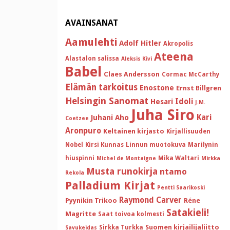
AVAINSANAT
Aamulehti
Adolf Hitler
Akropolis
Ateena
Alastalon salissa
Aleksis Kivi
Babel
Claes Andersson
Cormac McCarthy
Elämän tarkoitus
Enostone
Ernst Billgren
Helsingin Sanomat
Idoli
Hesari
J.M.
Juha Siro
Kari
Juhani Aho
Coetzee
Aronpuro
Keltainen kirjasto
Kirjallisuuden
Nobel
Kirsi Kunnas
Linnun muotokuva
Marilynin
hiuspinni
Mika Waltari
Michel de Montaigne
Mirkka
Musta runokirja
ntamo
Rekola
Palladium Kirjat
Pentti Saarikoski
Raymond Carver
Pyynikin Trikoo
Réne
Satakieli!
Magritte
Saat toivoa kolmesti
Suomen kirjailijaliitto
Sirkka Turkka
Savukeidas