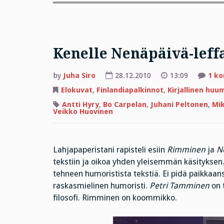
Kenelle Nenäpäivä-leff
by
Juha Siro
28.12.2010
13:09
1 k
Elokuvat
,
Finlandiapalkinnot
,
Kirjallinen huu
Antti Hyry
,
Bo Carpelan
,
Juhani Peltonen
,
Mi
Veikko Huovinen
Lahjapaperistani rapisteli esiin
Rimminen
ja
N
tekstiin ja oikoa yhden yleisemmän käsityksen.
tehneen humoristista tekstiä. Ei pidä paikkaan
raskasmielinen humoristi.
Petri Tamminen
on 
filosofi. Rimminen on koommikko.