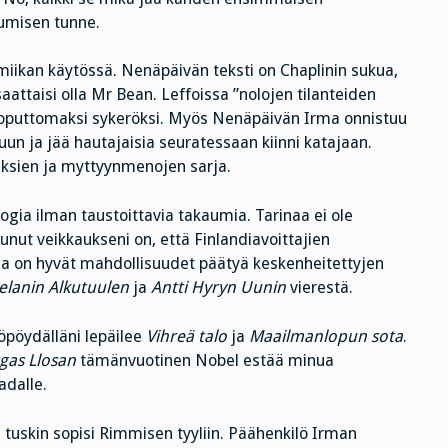
htumisen tunne.
miikan käytössä. Nenäpäivän teksti on Chaplinin sukua,
saattaisi olla Mr Bean. Leffoissa ”nolojen tilanteiden
 loputtomaksi sykeröksi. Myös Nenäpäivän Irma onnistuu
un ja jää hautajaisia seuratessaan kiinni katajaan.
uksien ja myttyynmenojen sarja.
gia ilman taustoittavia takaumia. Tarinaa ei ole
unut veikkaukseni on, että Finlandiavoittajien
la on hyvät mahdollisuudet päätyä keskenheitettyjen
elanin
Alkutuulen
ja
Antti Hyryn Uunin
vierestä.
öpöydälläni lepäilee
Vihreä talo
ja
Maailmanlopun sota
.
gas Llosan
tämänvuotinen Nobel estää minua
adalle.
tuskin sopisi Rimmisen tyyliin. Päähenkilö Irman