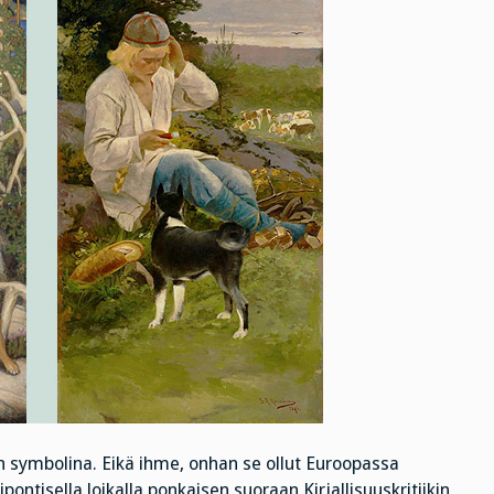
 symbolina. Eikä ihme, onhan se ollut Euroopassa
ontisella loikalla ponkaisen suoraan Kirjallisuuskritiikin