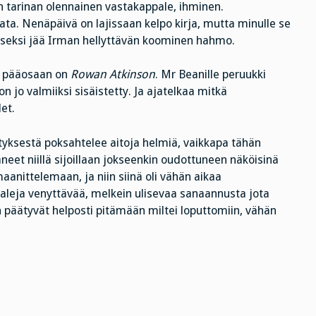
n tarinan olennainen vastakappale, ihminen.
lata. Nenäpäivä on lajissaan kelpo kirja, mutta minulle se
seksi jää Irman hellyttävän koominen hahmo.
ni pääosaan on
Rowan Atkinson
. Mr Beanille peruukki
 jo valmiiksi sisäistetty. Ja ajatelkaa mitkä
et.
ityksestä poksahtelee aitoja helmiä, vaikkapa tähän
taneet niillä sijoillaan jokseenkin oudottuneen näköisinä
aanittelemaan, ja niin siinä oli vähän aikaa
aaleja venyttävää, melkein ulisevaa sanaannusta jota
 päätyvät helposti pitämään miltei loputtomiin, vähän