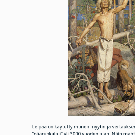
Leipää on käytetty monen myytin ja vertauksen
”pääruokalaji” yli 3000 vuoden ajan. Näin mahtip