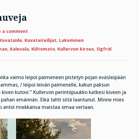
huveja
on
e a comment
Leipää,
rahaa
Kuvataide
,
Kuvataiteilijat
,
Lukeminen
ja
sirkushuveja
kman
,
Kalevala
,
Kiiltomato
,
Kullervon kirous
,
Sigfrid
jonka vaimo leipoi paimeneen pistetyn pojan eväsleipään
hammas, / leipoi leivän paimenelle, kakun paksun
le kiven kutovi.” Kullervon perintöpuukko katkesi kiveen ja
 pahan emännän. Eikä tahti siitä laantunut. Minne mies
lervo antoi miekkansa maistaa omaa vertaan.