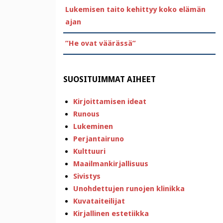
Lukemisen taito kehittyy koko elämän
ajan
”He ovat väärässä”
SUOSITUIMMAT AIHEET
Kirjoittamisen ideat
Runous
Lukeminen
Perjantairuno
Kulttuuri
Maailmankirjallisuus
Sivistys
Unohdettujen runojen klinikka
Kuvataiteilijat
Kirjallinen estetiikka