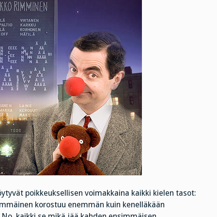
öytyvät poikkeuksellisen voimakkaina kaikki kielen tasot:
Jälkimmäinen korostuu enemmän kuin kenelläkään
en? No, kaikki se mikä jää kahden ensimmäisen