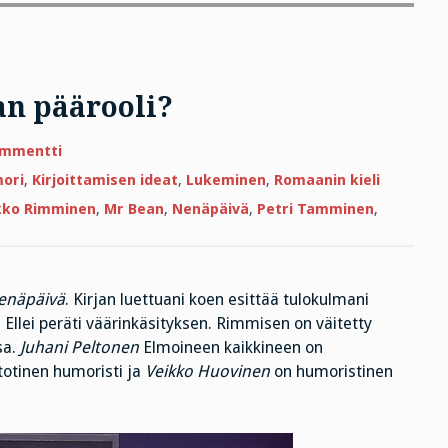
an päärooli?
artikkeliin
ommentti
Kenelle
Nenäpäivä-
mori
,
Kirjoittamisen ideat
,
Lukeminen
,
Romaanin kieli
leffan
päärooli?
kko Rimminen
,
Mr Bean
,
Nenäpäivä
,
Petri Tamminen
,
enäpäivä
. Kirjan luettuani koen esittää tulokulmani
 Ellei peräti väärinkäsityksen. Rimmisen on väitetty
sa.
Juhani Peltonen
Elmoineen kaikkineen on
totinen humoristi ja
Veikko Huovinen
on humoristinen