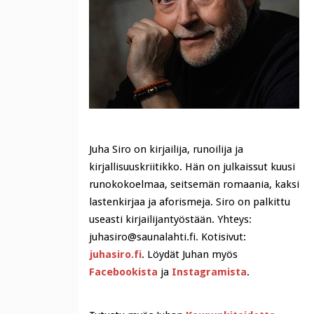
Juha Siro on kirjailija, runoilija ja
kirjallisuuskriitikko. Hän on julkaissut kuusi
runokokoelmaa, seitsemän romaania, kaksi
lastenkirjaa ja aforismeja. Siro on palkittu
useasti kirjailijantyöstään. Yhteys:
juhasiro@saunalahti.fi. Kotisivut:
juhasiro.fi
. Löydät Juhan myös
Facebookista
ja
Instagramista
.