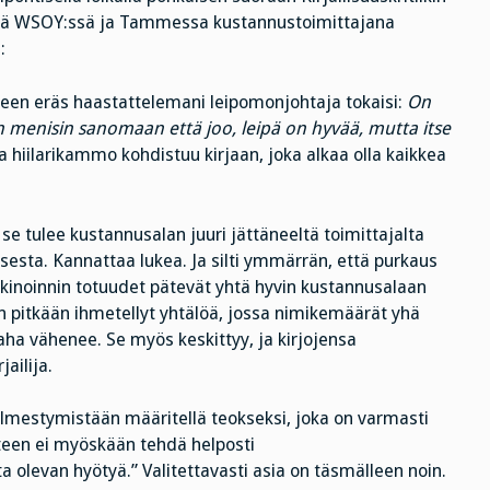
inä WSOY:ssä ja Tammessa kustannustoimittajana
:
een eräs haastattelemani leipomonjohtaja tokaisi:
On
kun menisin sanomaan että joo, leipä on hyvää, mutta itse
 hiilarikammo kohdistuu kirjaan, joka alkaa olla kaikkea
se tulee kustannusalan juuri jättäneeltä toimittajalta
sesta. Kannattaa lukea. Ja silti ymmärrän, että purkaus
kkinoinnin totuudet pätevät yhtä hyvin kustannusalaan
n pitkään ihmetellyt yhtälöä, jossa nimikemäärät yhä
raha vähenee. Se myös keskittyy, ja kirjojensa
ailija.
 ilmestymistään määritellä teokseksi, joka on varmasti
eteen ei myöskään tehdä helposti
ta olevan hyötyä.” Valitettavasti asia on täsmälleen noin.