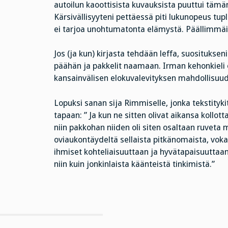
autoilun kaoottisista kuvauksista puuttui tämä
Kärsivällisyyteni pettäessä piti lukunopeus tup
ei tarjoa unohtumatonta elämystä. Päällimmäi
Jos (ja kun) kirjasta tehdään leffa, suositukse
päähän ja pakkelit naamaan. Irman kehonkieli on
kansainvälisen elokuvalevityksen mahdollisuud
Lopuksi sanan sija Rimmiselle, jonka tekstityk
tapaan: ” Ja kun ne sitten olivat aikansa kollot
niin pakkohan niiden oli siten osaltaan ruveta m
oviaukontäydeltä sellaista pitkänomaista, vok
ihmiset kohteliaisuuttaan ja hyvätapaisuuttaan
niin kuin jonkinlaista käänteistä tinkimistä.”