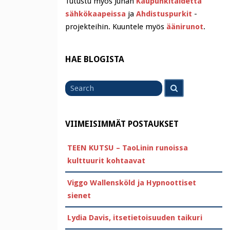
Tutustu myös Juhan
Kaupunkitaidetta
sähkökaapeissa
ja
Ahdistuspurkit
-
projekteihin. Kuuntele myös
äänirunot
.
HAE BLOGISTA
Search
Search
for
VIIMEISIMMÄT POSTAUKSET
TEEN KUTSU – TaoLinin runoissa
kulttuurit kohtaavat
Viggo Wallensköld ja Hypnoottiset
sienet
Lydia Davis, itsetietoisuuden taikuri