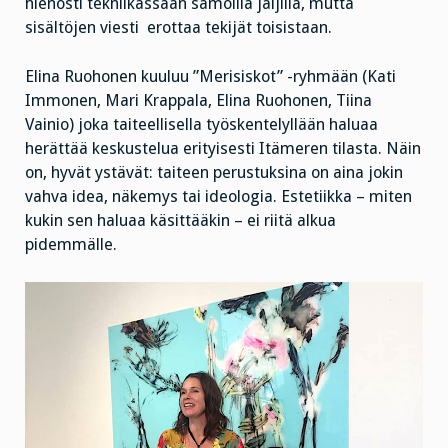
hienosti tekniikassaan samoilla jäljillä, mutta
sisältöjen viesti erottaa tekijät toisistaan.
Elina Ruohonen kuuluu ”Merisiskot” -ryhmään (Kati
Immonen, Mari Krappala, Elina Ruohonen, Tiina
Vainio) joka taiteellisella työskentelyllään haluaa
herättää keskustelua erityisesti Itämeren tilasta. Näin
on, hyvät ystävät: taiteen perustuksina on aina jokin
vahva idea, näkemys tai ideologia. Estetiikka – miten
kukin sen haluaa käsittääkin – ei riitä alkua
pidemmälle.