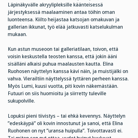
Läpinäkyvälle akryylipleksille käänteisessä
järjestyksessä maalaaminen antaa töihin oman
luonteensa. Kiilto heijastaa katsojan omakuvan ja
gallerian ikkunat, työ elää jatkuvasti katselukulman
mukaan.
Kun astun museoon tai galleriatilaan, toivon, että
voisin keskustella teosten kanssa, että jokin ääni
sisälläni alkaisi puhua maalausten kautta. Elina
Ruohosen näyttelyn kanssa kävi näin, ja muistijälki on
vahva. Vierailtiin näyttelyssä tyttären perheen kanssa.
Myös Lumi, kuusi vuotta, piti kovin näkemästään.
Futuuri on siis huomioitu ja siirretty tuleville
sukupolville.
Lopuksi pieni tiivistys – tai ehkä kevennys. Näyttelyn
”edeskäypä” oli kovin innostunut ja sanoi, että Elina
Ruohonen on nyt ”uransa huipulla”. Toivottavasti ei.