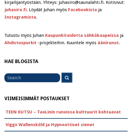
kirjailijantyöstään. Yhteys: juhasiro@saunalahti.fi. Kotisivut:
juhasiro.fi
. Löydät Juhan myös
Facebookista
ja
Instagramista
.
Tutustu myös Juhan
Kaupunkitaidetta sähkökaapeissa
ja
Ahdistuspurkit
-projekteihin. Kuuntele myös
äänirunot
.
HAE BLOGISTA
Search
Search
for
VIIMEISIMMÄT POSTAUKSET
TEEN KUTSU – TaoLinin runoissa kulttuurit kohtaavat
Viggo Wallensköld ja Hypnoottiset sienet