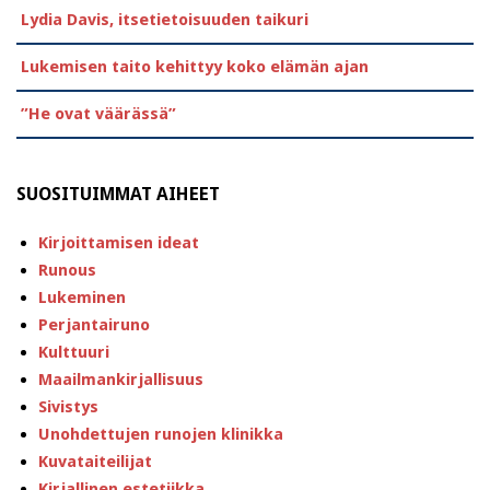
Lydia Davis, itsetietoisuuden taikuri
Lukemisen taito kehittyy koko elämän ajan
”He ovat väärässä”
SUOSITUIMMAT AIHEET
Kirjoittamisen ideat
Runous
Lukeminen
Perjantairuno
Kulttuuri
Maailmankirjallisuus
Sivistys
Unohdettujen runojen klinikka
Kuvataiteilijat
Kirjallinen estetiikka