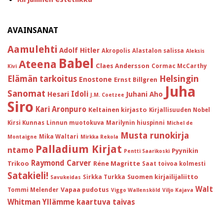
AVAINSANAT
Aamulehti
Adolf Hitler
Akropolis
Alastalon salissa
Aleksis
Babel
Ateena
Claes Andersson
Cormac McCarthy
Kivi
Helsingin
Elämän tarkoitus
Enostone
Ernst Billgren
Juha
Sanomat
Idoli
Hesari
Juhani Aho
J.M. Coetzee
Siro
Kari Aronpuro
Keltainen kirjasto
Kirjallisuuden Nobel
Kirsi Kunnas
Linnun muotokuva
Marilynin hiuspinni
Michel de
Musta runokirja
Mika Waltari
Montaigne
Mirkka Rekola
Palladium Kirjat
ntamo
Pyynikin
Pentti Saarikoski
Raymond Carver
Trikoo
Réne Magritte
Saat toivoa kolmesti
Satakieli!
Suomen kirjailijaliitto
Sirkka Turkka
Savukeidas
Walt
Vapaa pudotus
Tommi Melender
Viggo Wallensköld
Viljo Kajava
Whitman
Yllämme kaartuva taivas