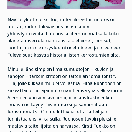
Näyttelyluettelo kertoo, miten ilmastonmuutos on
muisto, miten tulevaisuus on eri lajien
yhteistyötoiveita. Futuurissa olemme matkalla koko
planetaarisen elämän kanssa – eläimet, ihmiset,
luonto ja koko ekosysteemi unelmineen ja toiveineen.
Tulevaisuus kasvaa historiallisten kerrostumien alta.
Minulle läheisimpien ilmaisumuotojen – kuvien ja
sanojen – tärkein kriteeri on taitelijan ”oma tontti”.
Tila, jolle kukaan muu ei voi astua. Elina Ruohonen on
kasvattanut ja rajannut oman tilansa yhä selkeämmin.
Aiempien vuosien laveampi, osin abstraktinenkin
ilmaisu on käynyt tiiviimmäksi ja sanomaltaan
terävämmäksi. On merkittävää, että taiteilijan
tunnistaa ensi vilkaisulla. Ruohosen tavoin pleksille
maalavia taiteilijoita on harvassa. Kirsti Tuokko on