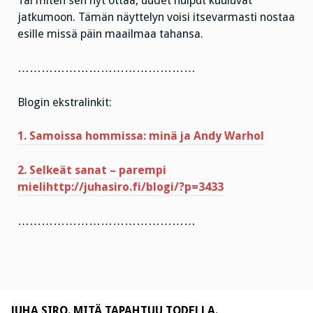
Tai miten sen nyt ottaa, uudet huiput kuuluvat
jatkumoon. Tämän näyttelyn voisi itsevarmasti nostaa
esille missä päin maailmaa tahansa.
………………………………………
Blogin ekstralinkit:
1. Samoissa hommissa: minä ja Andy Warhol
2. Selkeät sanat – parempi
mielihttp://juhasiro.fi/blogi/?p=3433
………………………………………
JUHA SIRO. MITÄ TAPAHTUU TODELLA.