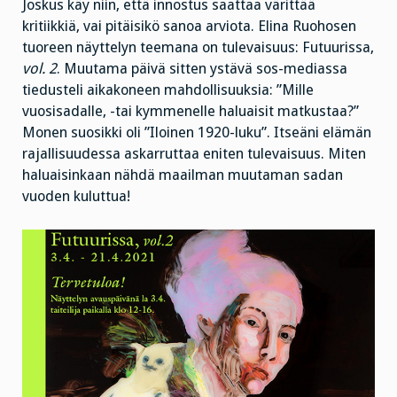
Joskus käy niin, että innostus saattaa värittää
kritiikkiä, vai pitäisikö sanoa arviota. Elina Ruohosen
tuoreen näyttelyn teemana on tulevaisuus: Futuurissa,
vol. 2
. Muutama päivä sitten ystävä sos-mediassa
tiedusteli aikakoneen mahdollisuuksia: ”Mille
vuosisadalle, -tai kymmenelle haluaisit matkustaa?”
Monen suosikki oli ”Iloinen 1920-luku”. Itseäni elämän
rajallisuudessa askarruttaa eniten tulevaisuus. Miten
haluaisinkaan nähdä maailman muutaman sadan
vuoden kuluttua!