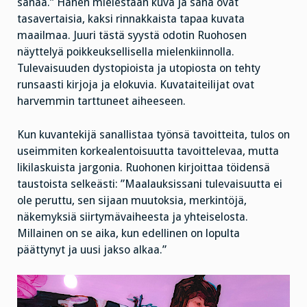
sanaa.” Hänen mielestään kuva ja sana ovat
tasavertaisia, kaksi rinnakkaista tapaa kuvata
maailmaa. Juuri tästä syystä odotin Ruohosen
näyttelyä poikkeuksellisella mielenkiinnolla.
Tulevaisuuden dystopioista ja utopiosta on tehty
runsaasti kirjoja ja elokuvia. Kuvataiteilijat ovat
harvemmin tarttuneet aiheeseen.
Kun kuvantekijä sanallistaa työnsä tavoitteita, tulos on
useimmiten korkealentoisuutta tavoittelevaa, mutta
likilaskuista jargonia. Ruohonen kirjoittaa töidensä
taustoista selkeästi: ”Maalauksissani tulevaisuutta ei
ole peruttu, sen sijaan muutoksia, merkintöjä,
näkemyksiä siirtymävaiheesta ja yhteiselosta.
Millainen on se aika, kun edellinen on lopulta
päättynyt ja uusi jakso alkaa.”