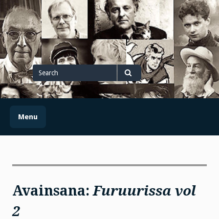
Skip
to
content
Search
for
Search
Menu
Avainsana:
Furuurissa vol
2