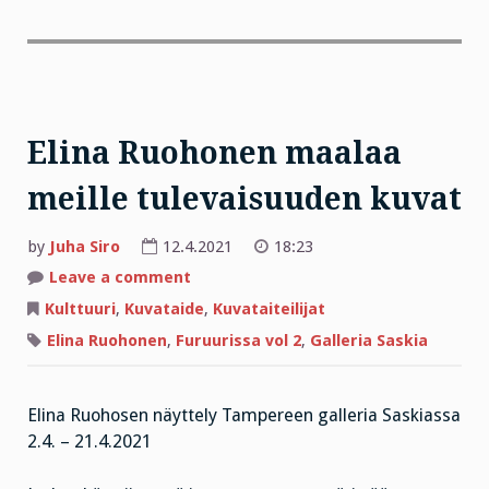
Elina Ruohonen maalaa
meille tulevaisuuden kuvat
by
Juha Siro
12.4.2021
18:23
on
Leave a comment
Elina
Ruohonen
Kulttuuri
,
Kuvataide
,
Kuvataiteilijat
maalaa
meille
Elina Ruohonen
,
Furuurissa vol 2
,
Galleria Saskia
tulevaisuuden
kuvat
Elina Ruohosen näyttely Tampereen galleria Saskiassa
2.4. – 21.4.2021