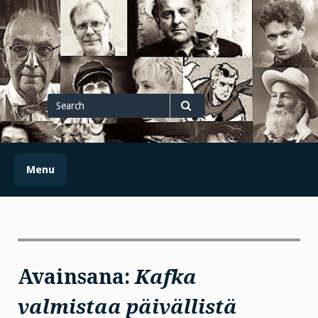
Skip
to
content
Search
for
Search
Menu
Avainsana:
Kafka
valmistaa päivällistä