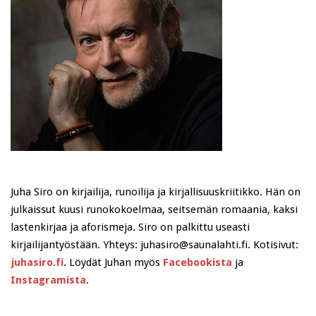
Juha Siro on kirjailija, runoilija ja kirjallisuuskriitikko. Hän on
julkaissut kuusi runokokoelmaa, seitsemän romaania, kaksi
lastenkirjaa ja aforismeja. Siro on palkittu useasti
kirjailijantyöstään. Yhteys: juhasiro@saunalahti.fi. Kotisivut:
juhasiro.fi
. Löydät Juhan myös
Facebookista
ja
Instagramista
.