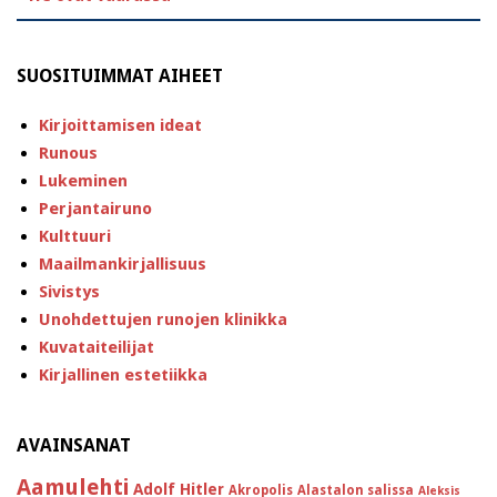
SUOSITUIMMAT AIHEET
Kirjoittamisen ideat
Runous
Lukeminen
Perjantairuno
Kulttuuri
Maailmankirjallisuus
Sivistys
Unohdettujen runojen klinikka
Kuvataiteilijat
Kirjallinen estetiikka
AVAINSANAT
Aamulehti
Adolf Hitler
Akropolis
Alastalon salissa
Aleksis