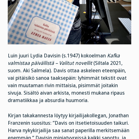
Luin juuri Lydia Davisin (s.1947) kokoelman
Kafka
valmistaa päivällistä – Valitut novellit
(Siltala 2021,
suom. Aki Salmela). Davis ottaa askeleen eteenpäin,
vai pitäisikö sanoa taaksepäin: lyhimmät tekstit ovat
vain muutaman rivin mittaisia, pisimmät joitakin
sivuja. Sisältö aivan arkista, monesti mukana ripaus
dramatiikkaa ja absurdia huumoria.
Kirjan takakannesta löytyy kirjailijakollegan, Jonathan
Franzenin suositus: ”Davis on itsetietoisuuden taikuri.
Harva nykykirjailija saa sanat paperilla merkitsemään
enemmän.” Davisin miniatyyreissä kaikki sanottu, ja