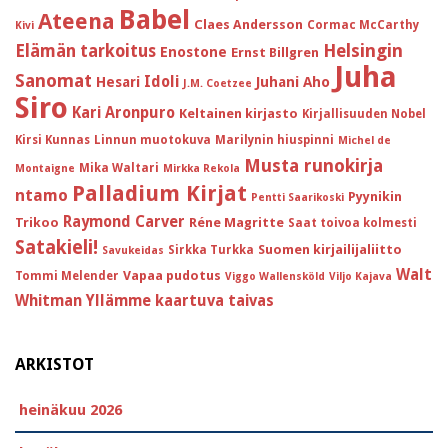
Babel
Ateena
Claes Andersson
Cormac McCarthy
Kivi
Helsingin
Elämän tarkoitus
Enostone
Ernst Billgren
Juha
Sanomat
Idoli
Hesari
Juhani Aho
J.M. Coetzee
Siro
Kari Aronpuro
Keltainen kirjasto
Kirjallisuuden Nobel
Kirsi Kunnas
Linnun muotokuva
Marilynin hiuspinni
Michel de
Musta runokirja
Mika Waltari
Montaigne
Mirkka Rekola
Palladium Kirjat
ntamo
Pyynikin
Pentti Saarikoski
Raymond Carver
Trikoo
Réne Magritte
Saat toivoa kolmesti
Satakieli!
Suomen kirjailijaliitto
Sirkka Turkka
Savukeidas
Walt
Vapaa pudotus
Tommi Melender
Viggo Wallensköld
Viljo Kajava
Whitman
Yllämme kaartuva taivas
ARKISTOT
heinäkuu 2026