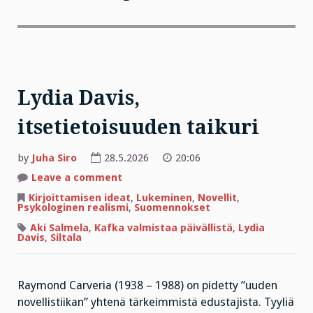
Lydia Davis,
itsetietoisuuden taikuri
by
Juha Siro
28.5.2026
20:06
on
Leave a comment
Lydia
Davis,
Kirjoittamisen ideat
,
Lukeminen
,
Novellit
,
itsetietoisuuden
Psykologinen realismi
,
Suomennokset
taikuri
Aki Salmela
,
Kafka valmistaa päivällistä
,
Lydia
Davis
,
Siltala
Raymond Carveria (1938 – 1988) on pidetty ”uuden
novellistiikan” yhtenä tärkeimmistä edustajista. Tyyliä