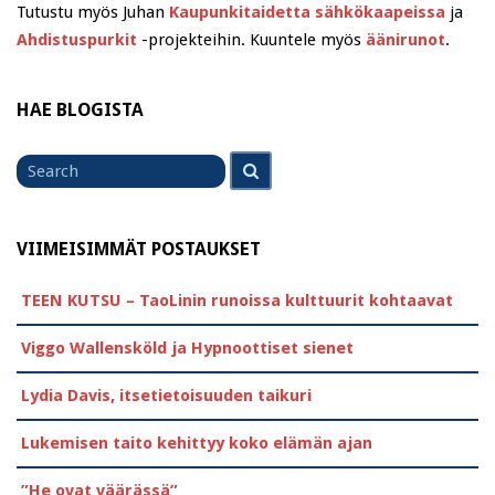
Tutustu myös Juhan
Kaupunkitaidetta sähkökaapeissa
ja
Ahdistuspurkit
-projekteihin. Kuuntele myös
äänirunot
.
HAE BLOGISTA
Search
Search
for
VIIMEISIMMÄT POSTAUKSET
TEEN KUTSU – TaoLinin runoissa kulttuurit kohtaavat
Viggo Wallensköld ja Hypnoottiset sienet
Lydia Davis, itsetietoisuuden taikuri
Lukemisen taito kehittyy koko elämän ajan
”He ovat väärässä”