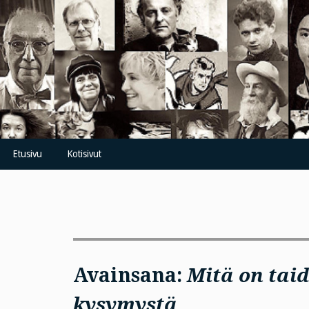
Skip
to
content
Etusivu
Kotisivut
Avainsana:
Mitä on taid
kysymystä