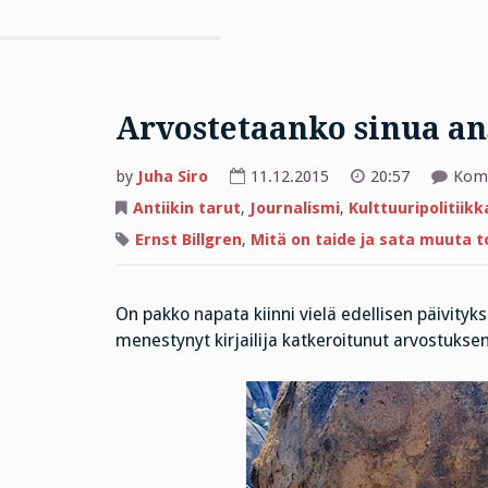
Arvostetaanko sinua a
by
Juha Siro
11.12.2015
20:57
Komm
Antiikin tarut
,
Journalismi
,
Kulttuuripolitiikk
Ernst Billgren
,
Mitä on taide ja sata muuta 
On pakko napata kiinni vielä edellisen päivityks
menestynyt kirjailija katkeroitunut arvostuksen