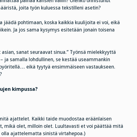
annattaa painaa kansien väliin? Olenko onnistunut
ristä, joita työn kuluessa tekstilleni asetin?
 jäädä pohtimaan, koska kaikkia kuulijoita ei voi, eikä
oikein. Ja jos sama kysymys esitetään jonain toisena
 asian, sanat seuraavat sinua.” Työnsä mielekkyyttä
on – ja samalla lohdullinen, se kestää useammankin
ä pyöritellä… eikä tyytyä ensimmäiseen vastaukseen.
?
ttujen kimpussa?
mitä ajattelet. Kaikki taide muodostaa eräänlaisen
 mikä olet, milloin olet. Luultavasti et voi päättää mitä
 olla ajattelematta sinistä virtahepoa.)