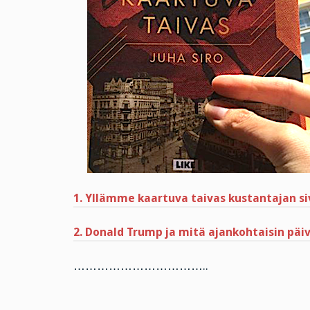
1. Yllämme kaartuva taivas kustantajan siv
2. Donald Trump ja mitä ajankohtaisin päi
……………………………..