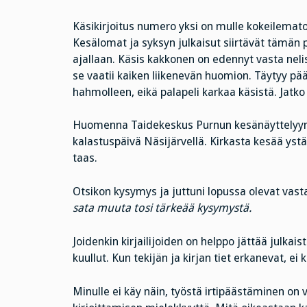
Käsikirjoitus numero yksi on mulle kokeilemato
Kesälomat ja syksyn julkaisut siirtävät tämän pr
ajallaan. Käsis kakkonen on edennyt vasta nel
se vaatii kaiken liikenevän huomion. Täytyy pä
hahmolleen, eikä palapeli karkaa käsistä. Jatk
Huomenna Taidekeskus Purnun kesänäyttelyyn. E
kalastuspäivä Näsijärvellä. Kirkasta kesää yst
taas.
Otsikon kysymys ja juttuni lopussa olevat vasta
sata muuta tosi tärkeää kysymystä.
Joidenkin kirjailijoiden on helppo jättää julkai
kuullut. Kun tekijän ja kirjan tiet erkanevat, 
Minulle ei käy näin, työstä irtipäästäminen on 