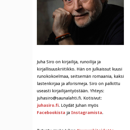
Juha Siro on kirjailija, runoilija ja
kirjallisuuskriitikko. Hän on julkaissut kuusi
runokokoelmaa, seitsemän romaania, kaksi
lastenkirjaa ja aforismeja. Siro on palkittu
useasti kirjailijantyöstään. Yhteys:
juhasiro@saunalahti.fi. Kotisivut:
juhasiro.fi
. Löydät Juhan myös
Facebookista
ja
Instagramista
.