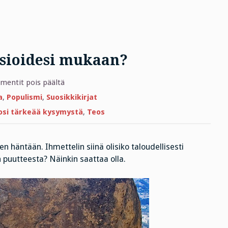
nsioidesi mukaan?
artikkelissa
entit pois päältä
Arvostetaanko
sinua
a
,
Populismi
,
Suosikkikirjat
ansioidesi
mukaan?
tosi tärkeää kysymystä
,
Teos
en häntään. Ihmettelin siinä olisiko taloudellisesti
 puutteesta? Näinkin saattaa olla.