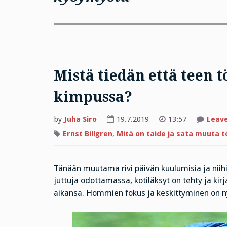
Mistä tiedän että teen t
kimpussa?
by
Juha Siro
19.7.2019
13:57
Leav
Ernst Billgren
,
Mitä on taide ja sata muuta 
Tänään muutama rivi päivän kuulumisia ja niihin
juttuja odottamassa, kotiläksyt on tehty ja kir
aikansa. Hommien fokus ja keskittyminen on n