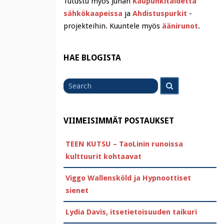
Tutustu myös Juhan
Kaupunkitaidetta
sähkökaapeissa
ja
Ahdistuspurkit
-
projekteihin. Kuuntele myös
äänirunot
.
HAE BLOGISTA
Search
Search
for
VIIMEISIMMÄT POSTAUKSET
TEEN KUTSU – TaoLinin runoissa
kulttuurit kohtaavat
Viggo Wallensköld ja Hypnoottiset
sienet
Lydia Davis, itsetietoisuuden taikuri