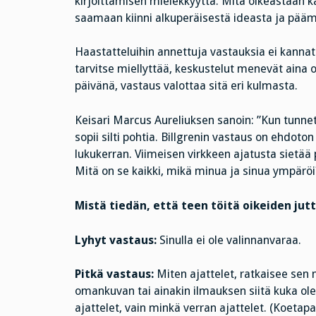
kirjoittamisen mielekkyyttä. Mitä oikeastaan k
saamaan kiinni alkuperäisestä ideasta ja päämää
Haastatteluihin annettuja vastauksia ei kannata
tarvitse miellyttää, keskustelut menevät aina 
päivänä, vastaus valottaa sitä eri kulmasta.
Keisari Marcus Aureliuksen sanoin: ”Kun tunnet
sopii silti pohtia. Billgrenin vastaus on ehdot
lukukerran. Viimeisen virkkeen ajatusta sietä
Mitä on se kaikki, mikä minua ja sinua ympäröi
Mistä tiedän, että teen töitä oikeiden ju
Lyhyt vastaus:
Sinulla ei ole valinnanvaraa.
Pitkä vastaus:
Miten ajattelet, ratkaisee sen 
omankuvan tai ainakin ilmauksen siitä kuka olet,
ajattelet, vain minkä verran ajattelet. (Koetapa