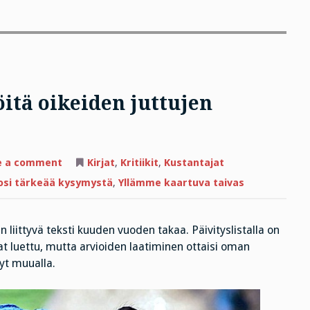
öitä oikeiden juttujen
on
e a comment
Kirjat
,
Kritiikit
,
Kustantajat
Mistä
tiedän
tosi tärkeää kysymystä
,
Yllämme kaartuva taivas
että
teen
töitä
oikeiden
 liittyvä teksti kuuden vuoden takaa. Päivityslistalla on
juttujen
kimpussa?
jat luettu, mutta arvioiden laatiminen ottaisi oman
yt muualla.