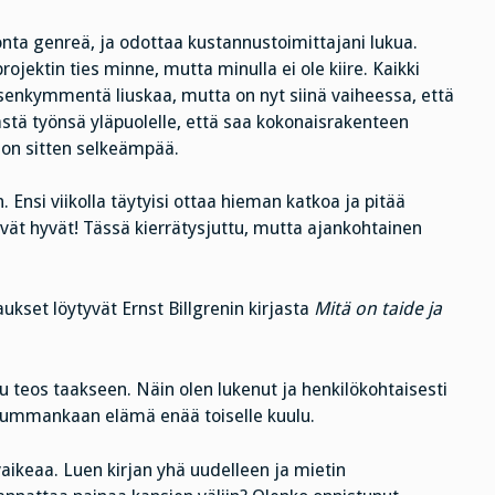
nta genreä, ja odottaa kustannustoimittajani lukua.
ojektin ties minne, mutta minulla ei ole kiire. Kaikki
isenkymmentä liuskaa, mutta on nyt siinä vaiheessa, että
ästä työnsä yläpuolelle, että saa kokonaisrakenteen
o on sitten selkeämpää.
nsi viikolla täytyisi ottaa hieman katkoa ja pitää
ävät hyvät! Tässä kierrätysjuttu, mutta ajankohtainen
ukset löytyvät Ernst Billgrenin kirjasta
Mitä on taide ja
stu teos taakseen. Näin olen lukenut ja henkilökohtaisesti
ei kummankaan elämä enää toiselle kuulu.
vaikeaa. Luen kirjan yhä uudelleen ja mietin