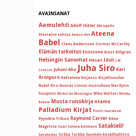
AVAINSANAT
Aamulehti
Adolf Hitler
Akropolis
Ateena
Alastalon salissa
Aleksis Kivi
Babel
Claes Andersson
Cormac McCarthy
Elämän tarkoitus
Enostone
Ernst Billgren
Helsingin Sanomat
Idoli
Hesari
J.M.
Juha Siro
Kari
Juhani Aho
Coetzee
Aronpuro
Keltainen kirjasto
Kirjallisuuden
Nobel
Kirsi Kunnas
Linnun muotokuva
Marilynin
hiuspinni
Mika Waltari
Michel de Montaigne
Mirkka
Musta runokirja
ntamo
Rekola
Palladium Kirjat
Pentti Saarikoski
Raymond Carver
Pyynikin Trikoo
Réne
Satakieli!
Magritte
Saat toivoa kolmesti
Suomen kirjailijaliitto
Sirkka Turkka
Savukeidas