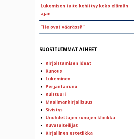
Lukemisen taito kehittyy koko elämän
ajan
”He ovat väärässä”
SUOSITUIMMAT AIHEET
Kirjoittamisen ideat
Runous
Lukeminen
Perjantairuno
Kulttuuri
Maailmankirjallisuus
Sivistys
Unohdettujen runojen klinikka
Kuvataiteilijat
Kirjallinen estetiikka