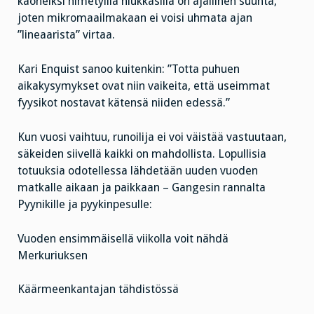
kaoneiksi nimetyillä hiukkasilla on ajallinen suunta,
joten mikromaailmakaan ei voisi uhmata ajan
”lineaarista” virtaa.
Kari Enquist sanoo kuitenkin: ”Totta puhuen
aikakysymykset ovat niin vaikeita, että useimmat
fyysikot nostavat kätensä niiden edessä.”
Kun vuosi vaihtuu, runoilija ei voi väistää vastuutaan,
säkeiden siivellä kaikki on mahdollista. Lopullisia
totuuksia odotellessa lähdetään uuden vuoden
matkalle aikaan ja paikkaan – Gangesin rannalta
Pyynikille ja pyykinpesulle:
Vuoden ensimmäisellä viikolla voit nähdä
Merkuriuksen
Käärmeenkantajan tähdistössä