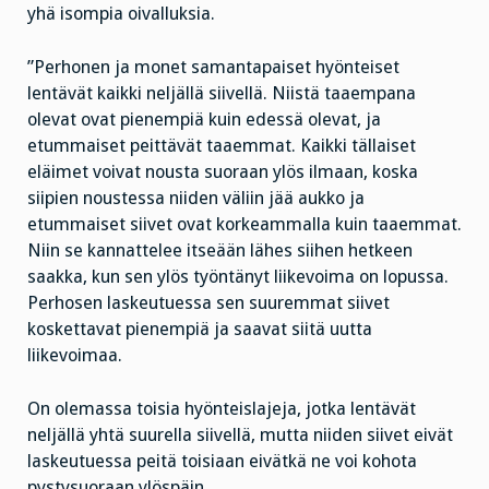
yhä isompia oivalluksia.
”Perhonen ja monet samantapaiset hyönteiset
lentävät kaikki neljällä siivellä. Niistä taaempana
olevat ovat pienempiä kuin edessä olevat, ja
etummaiset peittävät taaemmat. Kaikki tällaiset
eläimet voivat nousta suoraan ylös ilmaan, koska
siipien noustessa niiden väliin jää aukko ja
etummaiset siivet ovat korkeammalla kuin taaemmat.
Niin se kannattelee itseään lähes siihen hetkeen
saakka, kun sen ylös työntänyt liikevoima on lopussa.
Perhosen laskeutuessa sen suuremmat siivet
koskettavat pienempiä ja saavat siitä uutta
liikevoimaa.
On olemassa toisia hyönteislajeja, jotka lentävät
neljällä yhtä suurella siivellä, mutta niiden siivet eivät
laskeutuessa peitä toisiaan eivätkä ne voi kohota
pystysuoraan ylöspäin.