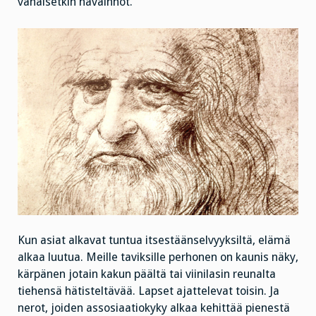
vähäisetkin havainnot.
Kun asiat alkavat tuntua itsestäänselvyyksiltä, elämä
alkaa luutua. Meille taviksille perhonen on kaunis näky,
kärpänen jotain kakun päältä tai viinilasin reunalta
tiehensä hätisteltävää. Lapset ajattelevat toisin. Ja
nerot, joiden assosiaatiokyky alkaa kehittää pienestä