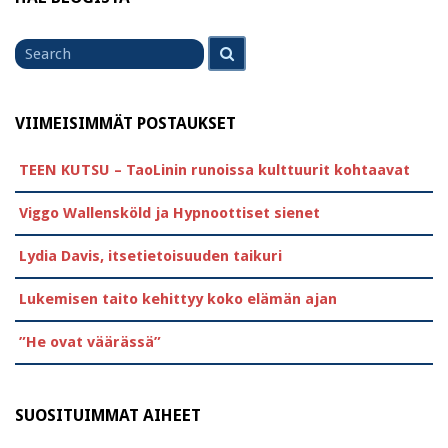
Search
Search
for
VIIMEISIMMÄT POSTAUKSET
TEEN KUTSU – TaoLinin runoissa kulttuurit kohtaavat
Viggo Wallensköld ja Hypnoottiset sienet
Lydia Davis, itsetietoisuuden taikuri
Lukemisen taito kehittyy koko elämän ajan
”He ovat väärässä”
SUOSITUIMMAT AIHEET