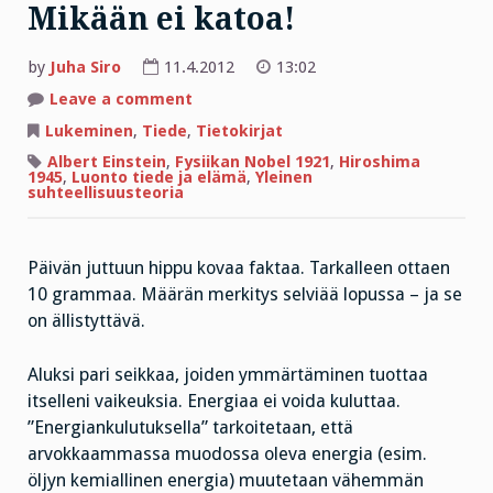
Mikään ei katoa!
by
Juha Siro
11.4.2012
13:02
on
Leave a comment
Mikään
ei
Lukeminen
,
Tiede
,
Tietokirjat
katoa!
Albert Einstein
,
Fysiikan Nobel 1921
,
Hiroshima
1945
,
Luonto tiede ja elämä
,
Yleinen
suhteellisuusteoria
Päivän juttuun hippu kovaa faktaa. Tarkalleen ottaen
10 grammaa. Määrän merkitys selviää lopussa – ja se
on ällistyttävä.
Aluksi pari seikkaa, joiden ymmärtäminen tuottaa
itselleni vaikeuksia. Energiaa ei voida kuluttaa.
”Energiankulutuksella” tarkoitetaan, että
arvokkaammassa muodossa oleva energia (esim.
öljyn kemiallinen energia) muutetaan vähemmän