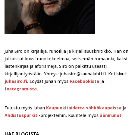
Juha Siro on kirjailija, runoilija ja kirjallisuuskriitikko. Hän on
julkaissut kuusi runokokoelmaa, seitsemän romaania, kaksi
lastenkirjaa ja aforismeja. Siro on palkittu useasti
kirjailijantyöstään. Yhteys: juhasiro@saunalahti.fi. Kotisivut:
juhasiro.fi
. Löydät Juhan myös
Facebookista
ja
Instagramista
.
Tutustu myös Juhan
Kaupunkitaidetta sähkökaapeissa
ja
Ahdistuspurkit
-projekteihin. Kuuntele myös
äänirunot
.
HAE BLOGISTA