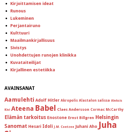
Kirjoittamisen ideat
Runous
Lukeminen
Perjantairuno
Kulttuuri
Maailmankirjallisuus
Sivistys
Unohdettujen runojen klinikka
Kuvataiteilijat
Kirjallinen estetiikka
AVAINSANAT
Aamulehti
Adolf Hitler
Akropolis
Alastalon salissa
Aleksis
Babel
Ateena
Claes Andersson
Cormac McCarthy
Kivi
Helsingin
Elämän tarkoitus
Enostone
Ernst Billgren
Juha
Sanomat
Idoli
Hesari
Juhani Aho
J.M. Coetzee