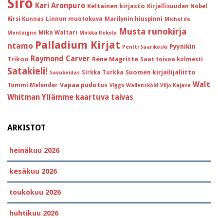
Siro
Kari Aronpuro
Keltainen kirjasto
Kirjallisuuden Nobel
Kirsi Kunnas
Linnun muotokuva
Marilynin hiuspinni
Michel de
Musta runokirja
Mika Waltari
Montaigne
Mirkka Rekola
Palladium Kirjat
ntamo
Pyynikin
Pentti Saarikoski
Raymond Carver
Trikoo
Réne Magritte
Saat toivoa kolmesti
Satakieli!
Suomen kirjailijaliitto
Sirkka Turkka
Savukeidas
Walt
Vapaa pudotus
Tommi Melender
Viggo Wallensköld
Viljo Kajava
Whitman
Yllämme kaartuva taivas
ARKISTOT
heinäkuu 2026
kesäkuu 2026
toukokuu 2026
huhtikuu 2026