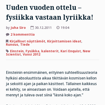
Uuden vuoden ottelu –
fysiikka vastaan lyriikka!
by
Juha Siro
30.12.2011
19:04
artikkeliin
2 kommenttia
Uuden
vuoden
Kirjalliset näyttämöt
,
Kirjoittamisen ideat
,
ottelu
Runous
,
Tiede
–
fysiikka
Einstein
,
Fysiikka
,
kalenterit
,
Kari Enquist
,
New
vastaan
Scientist
,
Vuosi 2012
lyriikka!
Einsteinin ensimmäinen, erityinen suhteellisuusteoria
hylkäsi absoluuttista aikaa tikittävän kosmisen kellon
ja sekoitti ajan ja paikan käsitteet. Tällainen kaikkeus
ei kehity, se ainoastaan on. Voidaan ajatella, että
mennyt ja tuleva ovat siinä ”läsnä koko ajan.”