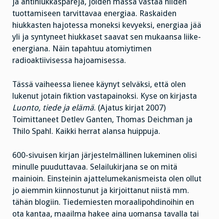
ja antihiukkaspareja, joiden massa vastaa niiden
tuottamiseen tarvittavaa energiaa. Raskaiden
hiukkasten hajotessa moneksi kevyeksi, energiaa jää
yli ja syntyneet hiukkaset saavat sen mukaansa liike-
energiana. Näin tapahtuu atomiytimen
radioaktiivisessa hajoamisessa.
Tässä vaiheessa lienee käynyt selväksi, että olen
lukenut jotain fiktion vastapainoksi. Kyse on kirjasta
Luonto, tiede ja elämä
. (Ajatus kirjat 2007)
Toimittaneet Detlev Ganten, Thomas Deichman ja
Thilo Spahl. Kaikki herrat alansa huippuja.
600-sivuisen kirjan järjestelmällinen lukeminen olisi
minulle puuduttavaa. Selailukirjana se on mitä
mainioin. Einsteinin ajattelumekanismeista olen ollut
jo aiemmin kiinnostunut ja kirjoittanut niistä mm.
tähän blogiin. Tiedemiesten moraalipohdinoihin en
ota kantaa, maailma hakee aina uomansa tavalla tai