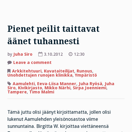
Pienet peilit taittavat
äänet tuhannesti
by
Juha Siro
3.10.2012
12:30
on
Leave a comment
Pienet
peilit
Arkkitehtuuri
,
Kuvataiteilijat
,
Runous
,
taittavat
Unohdettujen runojen klinikka
,
Ympäristö
äänet
tuhannesti
Aamulehti
,
Eeva-Liisa Manner
,
Juha Ryösä
,
Juha
Siro
,
Kivikirjasto
,
Mikko Närhi
,
Sirpa Joenniemi
,
Tampere
,
Timo Malmi
Tämä juttu olisi jäänyt kirjoittamatta, jollen olisi
lukenut Aamulehden yleisönosastoa viime
sunnuntaina. Birgitta W. kirjoittaa viettäneensä