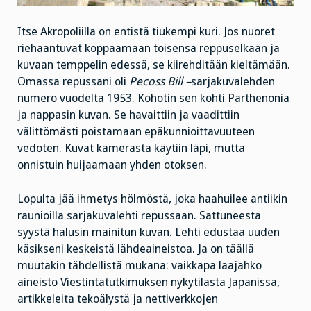
Itse Akropoliilla on entistä tiukempi kuri. Jos nuoret
riehaantuvat koppaamaan toisensa reppuselkään ja
kuvaan temppelin edessä, se kiirehditään kieltämään.
Omassa repussani oli
Pecoss Bill –
sarjakuvalehden
numero vuodelta 1953. Kohotin sen kohti Parthenonia
ja nappasin kuvan. Se havaittiin ja vaadittiin
välittömästi poistamaan epäkunnioittavuuteen
vedoten. Kuvat kamerasta käytiin läpi, mutta
onnistuin huijaamaan yhden otoksen.
Lopulta jää ihmetys hölmöstä, joka haahuilee antiikin
raunioilla sarjakuvalehti repussaan. Sattuneesta
syystä halusin mainitun kuvan. Lehti edustaa uuden
käsikseni keskeistä lähdeaineistoa. Ja on täällä
muutakin tähdellistä mukana: vaikkapa laajahko
aineisto Viestintätutkimuksen nykytilasta Japanissa,
artikkeleita tekoälystä ja nettiverkkojen