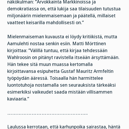
näkökulman: ”Arvokkainta Markkinoissa ja
demokratiassa on, että lukija saa tilaisuuden tutustua
miljonäärin mielenmaisemaan ja päätellä, millaiset
vaatteet keisarilla mahdollisesti on.”
Mielenmaiseman kuvausta ei löydy kritiikistä, mutta
Aamulehti nostaa senkin esiin. Matti Mörttinen
kirjoittaa: ”Välillä tuntuu, että kirjaa tehdessään
Wahlroosin on pitänyt ravistella itseään ärsyttämään.
Hän tekee sitä muun muassa kertomalla
kirjoittavansa esipuhetta Gustaf Mauritz Armfeltin
työpöydän ääressä. Toisaalla hän harmittelee
luontotuhoja nostamalla sen seurauksista tärkeäksi
esimerkiksi vaikeudet saada mistään villisammen
kaviaaria.”
…………………………………………..
Laulussa kerrotaan, että karhunpoika sairastaa, häntä