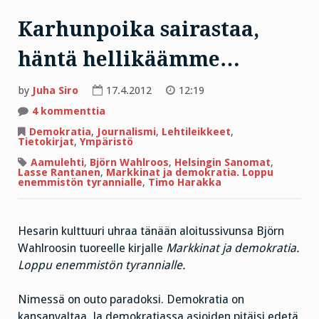
Karhunpoika sairastaa,
häntä hellikäämme…
by
Juha Siro
17.4.2012
12:19
artikkeliin
4 kommenttia
Karhunpoika
sairastaa,
Demokratia
,
Journalismi
,
Lehtileikkeet
,
häntä
Tietokirjat
,
Ympäristö
hellikäämme…
Aamulehti
,
Björn Wahlroos
,
Helsingin Sanomat
,
Lasse Rantanen
,
Markkinat ja demokratia. Loppu
enemmistön tyrannialle
,
Timo Harakka
Hesarin kulttuuri uhraa tänään aloitussivunsa Björn
Wahlroosin tuoreelle kirjalle
Markkinat ja demokratia.
Loppu enemmistön tyrannialle.
Nimessä on outo paradoksi. Demokratia on
kansanvaltaa. Ja demokratiassa asioiden pitäisi edetä