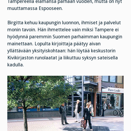
Tampereella elämänsä parhaan vuoden, mutta on nyt
muuttamassa Espooseen.
Birgitta kehuu kaupungin luonnon, ihmiset ja palvelut
monin tavoin. Hän ihmettelee vain miksi Tampere ei
hyödynnä paremmin Suomen parhaimman kaupungin
mainettaan. Lopulta kirjoittaja päätyy aivan
yllättävään yksityiskohtaan: hän löytää keskustorin
Kivikirjaston runolaatat ja liikuttuu syksyn sateisella
kadulla.