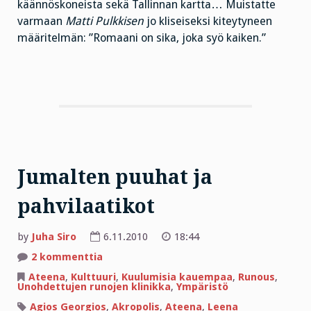
käännöskoneista sekä Tallinnan kartta… Muistatte
varmaan
Matti Pulkkisen
jo kliseiseksi kiteytyneen
määritelmän: ”Romaani on sika, joka syö kaiken.”
Jumalten puuhat ja
pahvilaatikot
by
Juha Siro
6.11.2010
18:44
artikkeliin
2 kommenttia
Jumalten
puuhat
Ateena
,
Kulttuuri
,
Kuulumisia kauempaa
,
Runous
,
ja
Unohdettujen runojen klinikka
,
Ympäristö
pahvilaatikot
Agios Georgios
,
Akropolis
,
Ateena
,
Leena