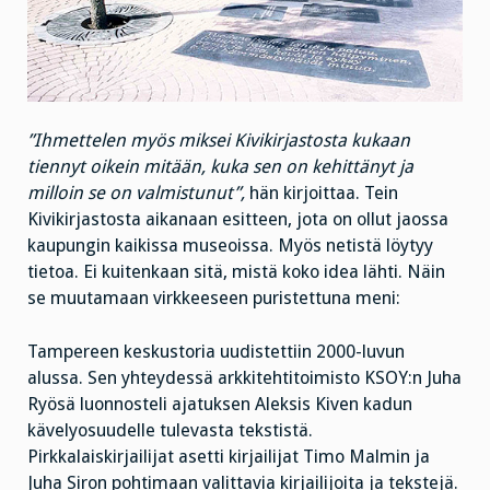
”Ihmettelen myös miksei Kivikirjastosta kukaan
tiennyt oikein mitään, kuka sen on kehittänyt ja
milloin se on valmistunut”,
hän kirjoittaa. Tein
Kivikirjastosta aikanaan esitteen, jota on ollut jaossa
kaupungin kaikissa museoissa. Myös netistä löytyy
tietoa. Ei kuitenkaan sitä, mistä koko idea lähti. Näin
se muutamaan virkkeeseen puristettuna meni:
Tampereen keskustoria uudistettiin 2000-luvun
alussa. Sen yhteydessä arkkitehtitoimisto KSOY:n Juha
Ryösä luonnosteli ajatuksen Aleksis Kiven kadun
kävelyosuudelle tulevasta tekstistä.
Pirkkalaiskirjailijat asetti kirjailijat Timo Malmin ja
Juha Siron pohtimaan valittavia kirjailijoita ja tekstejä.