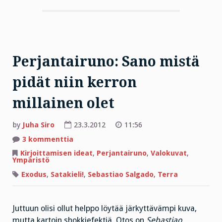
Perjantairuno: Sano mistä
pidät niin kerron
millainen olet
by
Juha Siro
23.3.2012
11:56
artikkeliin
3 kommenttia
Perjantairuno:
Sano
Kirjoittamisen ideat
,
Perjantairuno
,
Valokuvat
,
mistä
Ympäristö
pidät
niin
Exodus
,
Satakieli!
,
Sebastiao Salgado
,
Terra
kerron
millainen
olet
Juttuun olisi ollut helppo löytää järkyttävämpi kuva,
mutta kartoin shokkiefektiä. Otos on
Sebastiao