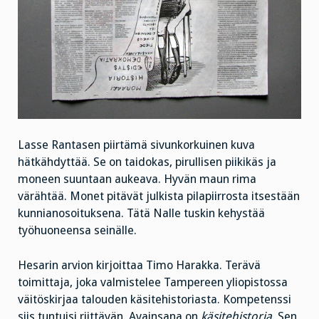
Lasse Rantasen piirtämä sivunkorkuinen kuva
hätkähdyttää. Se on taidokas, pirullisen piikikäs ja
moneen suuntaan aukeava. Hyvän maun rima
värähtää. Monet pitävät julkista pilapiirrosta itsestään
kunnianosoituksena. Tätä Nalle tuskin kehystää
työhuoneensa seinälle.
Hesarin arvion kirjoittaa Timo Harakka. Terävä
toimittaja, joka valmistelee Tampereen yliopistossa
väitöskirjaa talouden käsitehistoriasta. Kompetenssi
siis tuntuisi riittävän. Avainsana on
käsitehistoria
. Sen