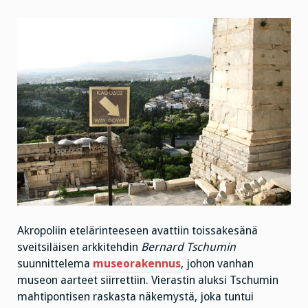
Akropoliin etelärinteeseen avattiin toissakesänä
sveitsiläisen arkkitehdin
Bernard Tschumin
suunnittelema
museorakennus
, johon vanhan
museon aarteet siirrettiin. Vierastin aluksi Tschumin
mahtipontisen raskasta näkemystä, joka tuntui