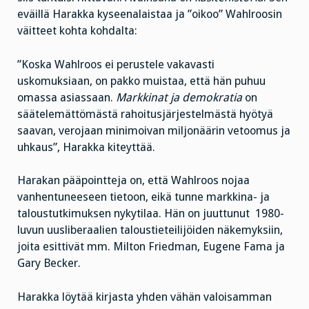
eväillä Harakka kyseenalaistaa ja ”oikoo” Wahlroosin
väitteet kohta kohdalta:
”Koska Wahlroos ei perustele vakavasti
uskomuksiaan, on pakko muistaa, että hän puhuu
omassa asiassaan.
Markkinat ja demokratia
on
säätelemättömästä rahoitusjärjestelmästä hyötyä
saavan, verojaan minimoivan miljonäärin vetoomus ja
uhkaus”, Harakka kiteyttää.
Harakan pääpointteja on, että Wahlroos nojaa
vanhentuneeseen tietoon, eikä tunne markkina- ja
taloustutkimuksen nykytilaa. Hän on juuttunut 1980-
luvun uusliberaalien taloustieteilijöiden näkemyksiin,
joita esittivät mm. Milton Friedman, Eugene Fama ja
Gary Becker.
Harakka löytää kirjasta yhden vähän valoisamman