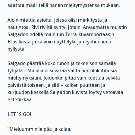
saattaa määritellä hänen mieltymystensä mukaan.
Aloin miettiä asioita, joissa olisi merkitystä ja
nautintoa. Rivi riviltä syntyi jotain. Arvaamatta muistin
Salgadon edellä mainitun Terra-kuvareportaasin
Brasiliasta ja kaivoin näyttelykirjan työhuoneen
hyllystä.
Salgado päättää koko runon ja tekee sen samalla
tyhjäksi. Minulla olisi varaa valita henkilökohtaisia
mieltymyksiäni. Joidenkin pitää vain koettaa selvitä
päivästä toiseen. Ja silti – kaiken puutteen ja
kurjuuden keskellä Salgadon kuvista löytyy vetoavaa
estetiikkaa.
LET´S GO!
”Mieluummin leipää ja kalaa,