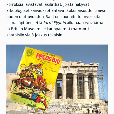
kerroksia lävistävät lasilattiat, joista näkyvät
arkeologiset kaivaukset antavat kokonaisuudelle aivan
uuden ulottuvuuden. Salit on suunniteltu myös sitä
silmälläpitäen, että
lordi Elginin
aikanaan ryöväämät
ja British Museumille kauppaamat marmorit
saataisiin vielä joskus takaisin.