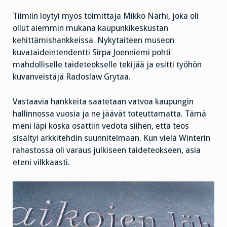
Tiimiin löytyi myös toimittaja Mikko Närhi, joka oli
ollut aiemmin mukana kaupunkikeskustan
kehittämishankkeissa. Nykytaiteen museon
kuvataideintendentti Sirpa Joenniemi pohti
mahdolliselle taideteokselle tekijää ja esitti työhön
kuvanveistäjä Radoslaw Grytaa.
Vastaavia hankkeita saatetaan vatvoa kaupungin
hallinnossa vuosia ja ne jäävät toteuttamatta. Tämä
meni läpi koska osattiin vedota siihen, että teos
sisältyi arkkitehdin suunnitelmaan. Kun vielä Winterin
rahastossa oli varaus julkiseen taideteokseen, asia
eteni vilkkaasti.