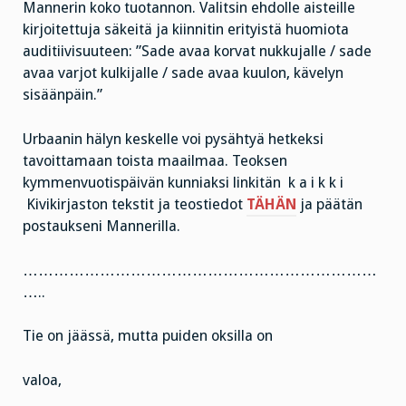
Mannerin koko tuotannon. Valitsin ehdolle aisteille
kirjoitettuja säkeitä ja kiinnitin erityistä huomiota
auditiivisuuteen: ”Sade avaa korvat nukkujalle / sade
avaa varjot kulkijalle / sade avaa kuulon, kävelyn
sisäänpäin.”
Urbaanin hälyn keskelle voi pysähtyä hetkeksi
tavoittamaan toista maailmaa. Teoksen
kymmenvuotispäivän kunniaksi linkitän k a i k k i
Kivikirjaston tekstit ja teostiedot
TÄHÄN
ja päätän
postaukseni Mannerilla.
……………………………………………………………
…..
Tie on jäässä, mutta puiden oksilla on
valoa,