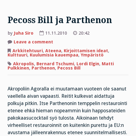
Pecoss Bill ja Parthenon
by
Juha Siro
11.11.2010
20:42
on
Leave a comment
Pecoss
Bill
Arkkitehtuuri
,
Ateena
,
Kirjoittamisen ideat
,
ja
Kulttuuri
,
Kuulumisia kauempaa
,
Ympäristö
Parthenon
Akropolis
,
Bernard Tschumi
,
Lordi Elgin
,
Matti
Pulkkinen
,
Parthenon
,
Pecoss Bill
Akropoliin Agoralla ei muutamaan vuoteen ole saanut
vaellella aivan vapaasti. Reitit kulkevat aidattuja
polkuja pitkin. Itse Parthenonin temppelin restaurointi
etenee ehkä hieman nopeammin kuin happosateiden
pakokaasucocktail syö tulosta. Aikoinaan tehdyt
virheelliset restauroinnit on kuitenkin purettu ja EU:n
avustama jälleenrakennus etenee suunnitelmallisesti.