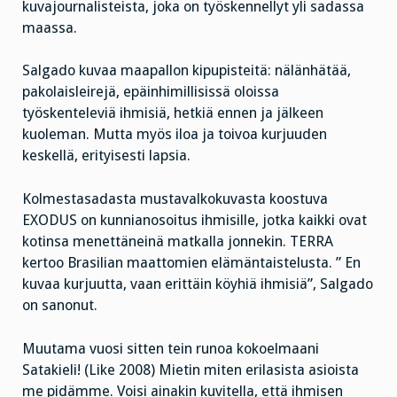
kuvajournalisteista, joka on työskennellyt yli sadassa
maassa.
Salgado kuvaa maapallon kipupisteitä: nälänhätää,
pakolaisleirejä, epäinhimillisissä oloissa
työskenteleviä ihmisiä, hetkiä ennen ja jälkeen
kuoleman. Mutta myös iloa ja toivoa kurjuuden
keskellä, erityisesti lapsia.
Kolmestasadasta mustavalkokuvasta koostuva
EXODUS on kunnianosoitus ihmisille, jotka kaikki ovat
kotinsa menettäneinä matkalla jonnekin. TERRA
kertoo Brasilian maattomien elämäntaistelusta. ” En
kuvaa kurjuutta, vaan erittäin köyhiä ihmisiä”, Salgado
on sanonut.
Muutama vuosi sitten tein runoa kokoelmaani
Satakieli! (Like 2008) Mietin miten erilasista asioista
me pidämme. Voisi ainakin kuvitella, että ihmisen