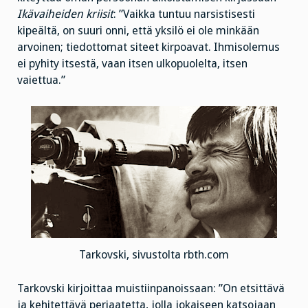
Ikävaiheiden kriisit
: ”Vaikka tuntuu narsistisesti
kipeältä, on suuri onni, että yksilö ei ole minkään
arvoinen; tiedottomat siteet kirpoavat. Ihmisolemus
ei pyhity itsestä, vaan itsen ulkopuolelta, itsen
vaiettua.”
Tarkovski, sivustolta rbth.com
Tarkovski kirjoittaa muistiinpanoissaan: ”On etsittävä
ja kehitettävä periaatetta, jolla jokaiseen katsojaan