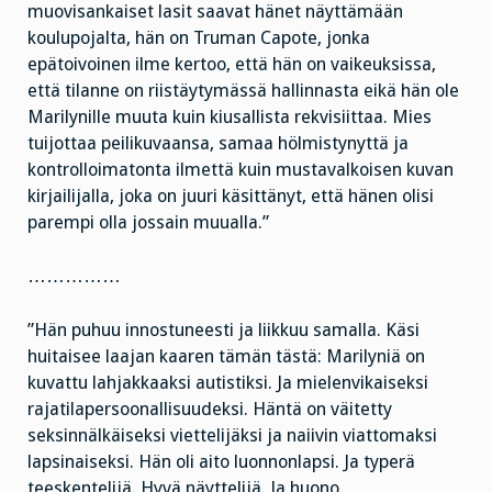
muovisankaiset lasit saavat hänet näyttämään
koulupojalta, hän on Truman Capote, jonka
epätoivoinen ilme kertoo, että hän on vaikeuksissa,
että tilanne on riistäytymässä hallinnasta eikä hän ole
Marilynille muuta kuin kiusallista rekvisiittaa. Mies
tuijottaa peilikuvaansa, samaa hölmistynyttä ja
kontrolloimatonta ilmettä kuin mustavalkoisen kuvan
kirjailijalla, joka on juuri käsittänyt, että hänen olisi
parempi olla jossain muualla.”
……………
”Hän puhuu innostuneesti ja liikkuu samalla. Käsi
huitaisee laajan kaaren tämän tästä: Marilyniä on
kuvattu lahjakkaaksi autistiksi. Ja mielenvikaiseksi
rajatilapersoonallisuudeksi. Häntä on väitetty
seksinnälkäiseksi viettelijäksi ja naiivin viattomaksi
lapsinaiseksi. Hän oli aito luonnonlapsi. Ja typerä
teeskentelijä. Hyvä näyttelijä. Ja huono.