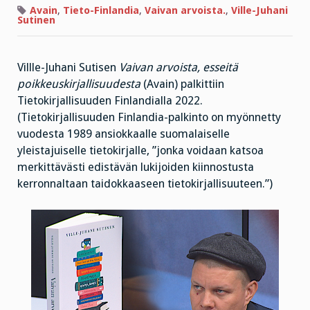
arvoista?
Avain
,
Tieto-Finlandia
,
Vaivan arvoista.
,
Ville-Juhani
Sutinen
Villle-Juhani Sutisen
Vaivan arvoista, esseitä
poikkeuskirjallisuudesta
(Avain) palkittiin
Tietokirjallisuuden Finlandialla 2022.
(Tietokirjallisuuden Finlandia-palkinto on myönnetty
vuodesta 1989 ansiokkaalle suomalaiselle
yleistajuiselle tietokirjalle, ”jonka voidaan katsoa
merkittävästi edistävän lukijoiden kiinnostusta
kerronnaltaan taidokkaaseen tietokirjallisuuteen.”)