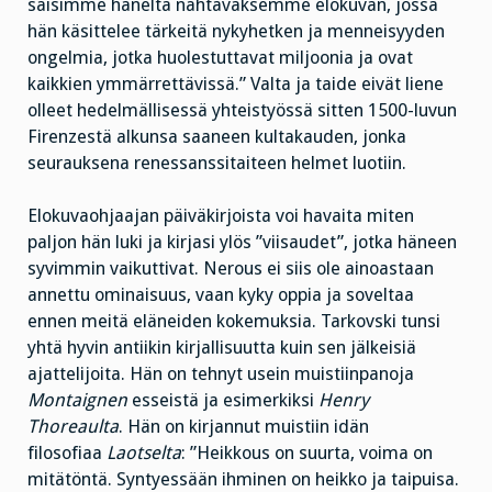
saisimme häneltä nähtäväksemme elokuvan, jossa
hän käsittelee tärkeitä nykyhetken ja menneisyyden
ongelmia, jotka huolestuttavat miljoonia ja ovat
kaikkien ymmärrettävissä.” Valta ja taide eivät liene
olleet hedelmällisessä yhteistyössä sitten 1500-luvun
Firenzestä alkunsa saaneen kultakauden, jonka
seurauksena renessanssitaiteen helmet luotiin.
Elokuvaohjaajan päiväkirjoista voi havaita miten
paljon hän luki ja kirjasi ylös ”viisaudet”, jotka häneen
syvimmin vaikuttivat. Nerous ei siis ole ainoastaan
annettu ominaisuus, vaan kyky oppia ja soveltaa
ennen meitä eläneiden kokemuksia. Tarkovski tunsi
yhtä hyvin antiikin kirjallisuutta kuin sen jälkeisiä
ajattelijoita. Hän on tehnyt usein muistiinpanoja
Montaignen
esseistä ja esimerkiksi
Henry
Thoreaulta
. Hän on kirjannut muistiin idän
filosofiaa
Laotselta
: ”Heikkous on suurta, voima on
mitätöntä. Syntyessään ihminen on heikko ja taipuisa.