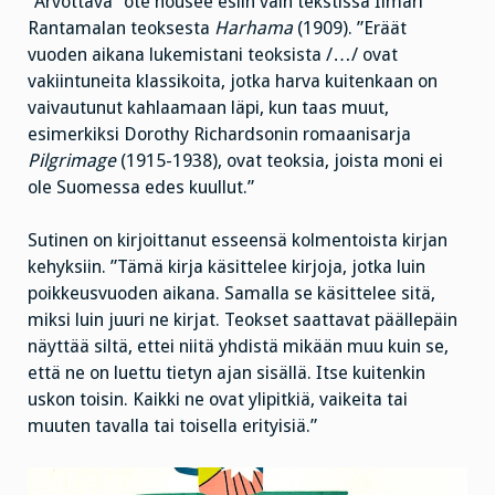
”Arvottava” ote nousee esiin vain tekstissä Ilmari
Rantamalan teoksesta
Harhama
(1909). ”Eräät
vuoden aikana lukemistani teoksista /…/ ovat
vakiintuneita klassikoita, jotka harva kuitenkaan on
vaivautunut kahlaamaan läpi, kun taas muut,
esimerkiksi Dorothy Richardsonin romaanisarja
Pilgrimage
(1915-1938), ovat teoksia, joista moni ei
ole Suomessa edes kuullut.”
Sutinen on kirjoittanut esseensä kolmentoista kirjan
kehyksiin. ”Tämä kirja käsittelee kirjoja, jotka luin
poikkeusvuoden aikana. Samalla se käsittelee sitä,
miksi luin juuri ne kirjat. Teokset saattavat päällepäin
näyttää siltä, ettei niitä yhdistä mikään muu kuin se,
että ne on luettu tietyn ajan sisällä. Itse kuitenkin
uskon toisin. Kaikki ne ovat ylipitkiä, vaikeita tai
muuten tavalla tai toisella erityisiä.”