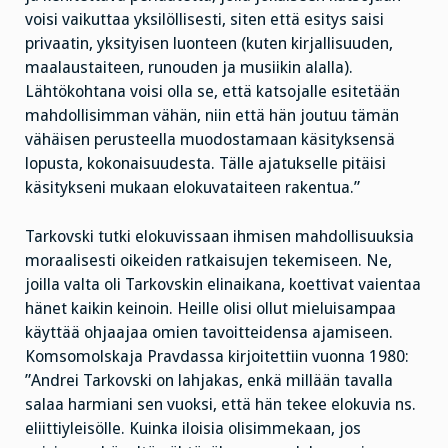
voisi vaikuttaa yksilöllisesti, siten että esitys saisi
privaatin, yksityisen luonteen (kuten kirjallisuuden,
maalaustaiteen, runouden ja musiikin alalla).
Lähtökohtana voisi olla se, että katsojalle esitetään
mahdollisimman vähän, niin että hän joutuu tämän
vähäisen perusteella muodostamaan käsityksensä
lopusta, kokonaisuudesta. Tälle ajatukselle pitäisi
käsitykseni mukaan elokuvataiteen rakentua.”
Tarkovski tutki elokuvissaan ihmisen mahdollisuuksia
moraalisesti oikeiden ratkaisujen tekemiseen. Ne,
joilla valta oli Tarkovskin elinaikana, koettivat vaientaa
hänet kaikin keinoin. Heille olisi ollut mieluisampaa
käyttää ohjaajaa omien tavoitteidensa ajamiseen.
Komsomolskaja Pravdassa kirjoitettiin vuonna 1980:
”Andrei Tarkovski on lahjakas, enkä millään tavalla
salaa harmiani sen vuoksi, että hän tekee elokuvia ns.
eliittiyleisölle. Kuinka iloisia olisimmekaan, jos