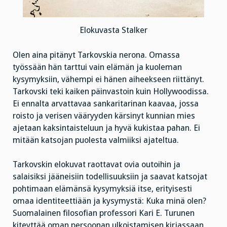
Elokuvasta Stalker
Olen aina pitänyt Tarkovskia nerona. Omassa
työssään hän tarttui vain elämän ja kuoleman
kysymyksiin, vähempi ei hänen aiheekseen riittänyt.
Tarkovski teki kaiken päinvastoin kuin Hollywoodissa.
Ei ennalta arvattavaa sankaritarinan kaavaa, jossa
roisto ja verisen vääryyden kärsinyt kunnian mies
ajetaan kaksintaisteluun ja hyvä kukistaa pahan. Ei
mitään katsojan puolesta valmiiksi ajateltua.
Tarkovskin elokuvat raottavat ovia outoihin ja
salaisiksi jääneisiin todellisuuksiin ja saavat katsojat
pohtimaan elämänsä kysymyksiä itse, erityisesti
omaa identiteettiään ja kysymystä: Kuka minä olen?
Suomalainen filosofian professori Kari E. Turunen
kiteyttää oman persoonan ulkoistamisen kirjassaan