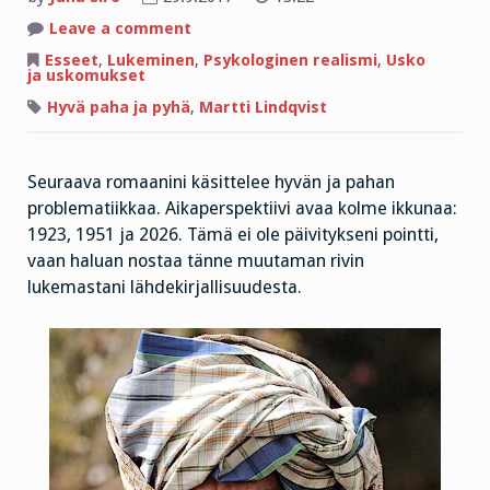
on
Leave a comment
Usko
omaan
Esseet
,
Lukeminen
,
Psykologinen realismi
,
Usko
hyvyyteen
ja uskomukset
on
pelottavaa?
Hyvä paha ja pyhä
,
Martti Lindqvist
Seuraava romaanini käsittelee hyvän ja pahan
problematiikkaa. Aikaperspektiivi avaa kolme ikkunaa:
1923, 1951 ja 2026. Tämä ei ole päivitykseni pointti,
vaan haluan nostaa tänne muutaman rivin
lukemastani lähdekirjallisuudesta.