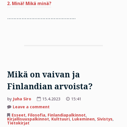
2. Minä! Mikä minä?
…………………………………….
Mikä on vaivan ja
Finlandian arvoista?
by
Juha Siro
15.4.2023
15:41
on
Leave a comment
Mikä
on
Esseet
,
Filosofia
,
Finlandiapalkinnot
,
vaivan
Kirjallisuuspalkinnot
,
Kulttuuri
,
Lukeminen
,
Sivistys
,
ja
Tietokirjat
Finlandian