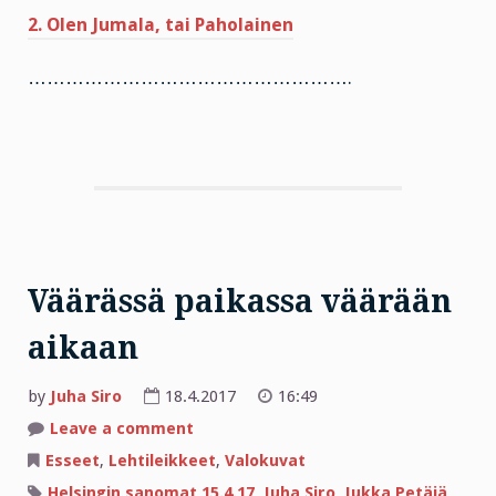
2. Olen Jumala, tai Paholainen
…………………………………………….
Väärässä paikassa väärään
aikaan
by
Juha Siro
18.4.2017
16:49
on
Leave a comment
Väärässä
paikassa
Esseet
,
Lehtileikkeet
,
Valokuvat
väärään
aikaan
Helsingin sanomat 15.4.17
,
Juha Siro
,
Jukka Petäjä
,