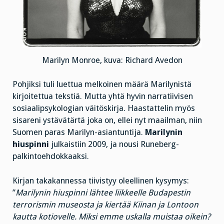
Marilyn Monroe, kuva: Richard Avedon
Pohjiksi tuli luettua melkoinen määrä Marilynistä
kirjoitettua tekstiä. Mutta yhtä hyvin narratiivisen
sosiaalipsykologian väitöskirja. Haastattelin myös
sisareni ystävätärtä joka on, ellei nyt maailman, niin
Suomen paras Marilyn-asiantuntija.
Marilynin
hiuspinni
julkaistiin 2009, ja nousi Runeberg-
palkintoehdokkaaksi.
Kirjan takakannessa tiivistyy oleellinen kysymys:
”
Marilynin hiuspinni lähtee liikkeelle Budapestin
terrorismin museosta ja kiertää Kiinan ja Lontoon
kautta kotiovelle. Miksi emme uskalla muistaa oikein?