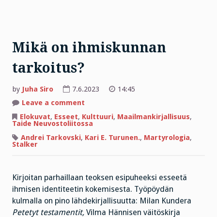
Mikä on ihmiskunnan
tarkoitus?
by
Juha Siro
7.6.2023
14:45
on
Leave a comment
Mikä
on
Elokuvat
,
Esseet
,
Kulttuuri
,
Maailmankirjallisuus
,
ihmiskunnan
Taide Neuvostoliitossa
tarkoitus?
Andrei Tarkovski
,
Kari E. Turunen.
,
Martyrologia
,
Stalker
Kirjoitan parhaillaan teoksen esipuheeksi esseetä
ihmisen identiteetin kokemisesta. Työpöydän
kulmalla on pino lähdekirjallisuutta: Milan Kundera
Petetyt testamentit,
Vilma Hännisen väitöskirja