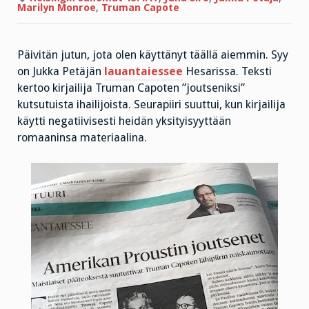
Marilyn Monroe
,
Truman Capote
Päivitän jutun, jota olen käyttänyt täällä aiemmin. Syy
on Jukka Petäjän
lauantaiessee
Hesarissa. Teksti
kertoo kirjailija Truman Capoten ”joutseniksi”
kutsutuista ihailijoista. Seurapiiri suuttui, kun kirjailija
käytti negatiivisesti heidän yksityisyyttään
romaaninsa materiaalina.