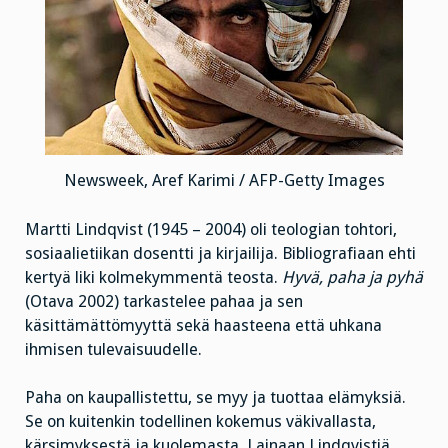
Newsweek, Aref Karimi / AFP-Getty Images
Martti Lindqvist (1945 – 2004) oli teologian tohtori,
sosiaalietiikan dosentti ja kirjailija. Bibliografiaan ehti
kertyä liki kolmekymmentä teosta.
Hyvä, paha ja pyhä
(Otava 2002) tarkastelee pahaa ja sen
käsittämättömyyttä sekä haasteena että uhkana
ihmisen tulevaisuudelle.
Paha on kaupallistettu, se myy ja tuottaa elämyksiä.
Se on kuitenkin todellinen kokemus väkivallasta,
kärsimyksestä ja kuolemasta. Lainaan Lindqvistiä