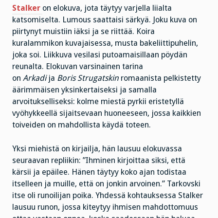
Stalker
on elokuva, jota täytyy varjella liialta
katsomiselta. Lumous saattaisi särkyä. Joku kuva on
piirtynyt muistiin iäksi ja se riittää. Koira
kuralammikon kuvajaisessa, musta bakeliittipuhelin,
joka soi. Liikkuva vesilasi putoamaisillaan pöydän
reunalta. Elokuvan varsinainen tarina
on
Arkadi
ja
Boris Strugatskin
romaanista pelkistetty
äärimmäisen yksinkertaiseksi ja samalla
arvoitukselliseksi: kolme miestä pyrkii eristetyllä
vyöhykkeellä sijaitsevaan huoneeseen, jossa kaikkien
toiveiden on mahdollista käydä toteen.
Yksi miehistä on kirjailja, hän lausuu elokuvassa
seuraavan repliikin: ”Ihminen kirjoittaa siksi, että
kärsii ja epäilee. Hänen täytyy koko ajan todistaa
itselleen ja muille, että on jonkin arvoinen.” Tarkovski
itse oli runoilijan poika. Yhdessä kohtauksessa Stalker
lausuu runon, jossa kiteytyy ihmisen mahdottomuus