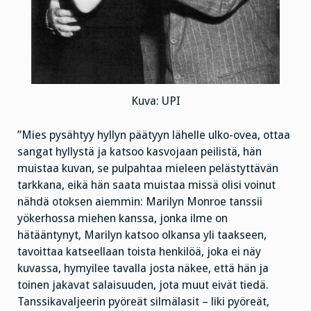
Kuva: UPI
”Mies pysähtyy hyllyn päätyyn lähelle ulko-ovea, ottaa
sangat hyllystä ja katsoo kasvojaan peilistä, hän
muistaa kuvan, se pulpahtaa mieleen pelästyttävän
tarkkana, eikä hän saata muistaa missä olisi voinut
nähdä otoksen aiemmin: Marilyn Monroe tanssii
yökerhossa miehen kanssa, jonka ilme on
hätääntynyt, Marilyn katsoo olkansa yli taakseen,
tavoittaa katseellaan toista henkilöä, joka ei näy
kuvassa, hymyilee tavalla josta näkee, että hän ja
toinen jakavat salaisuuden, jota muut eivät tiedä.
Tanssikavaljeerin pyöreät silmälasit – liki pyöreät,