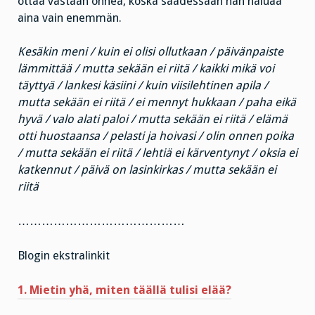
ottaa vastaan onnea, koska saadessaan hän haluaa
aina vain enemmän.
Kesäkin meni / kuin ei olisi ollutkaan / päivänpaiste
lämmittää / mutta sekään ei riitä / kaikki mikä voi
täyttyä / lankesi käsiini / kuin viisilehtinen apila /
mutta sekään ei riitä / ei mennyt hukkaan / paha eikä
hyvä / valo alati paloi / mutta sekään ei riitä / elämä
otti huostaansa / pelasti ja hoivasi / olin onnen poika
/ mutta sekään ei riitä / lehtiä ei kärventynyt / oksia ei
katkennut / päivä on lasinkirkas / mutta sekään ei
riitä
……………………………………
Blogin ekstralinkit
1. Mietin yhä, miten täällä tulisi elää?