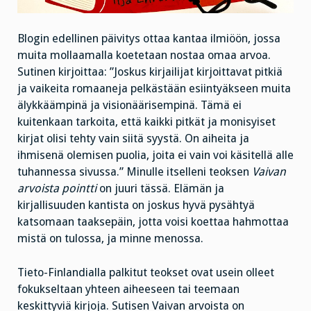
Blogin edellinen päivitys ottaa kantaa ilmiöön, jossa
muita mollaamalla koetetaan nostaa omaa arvoa.
Sutinen kirjoittaa: ”Joskus kirjailijat kirjoittavat pitkiä
ja vaikeita romaaneja pelkästään esiintyäkseen muita
älykkäämpinä ja visionäärisempinä. Tämä ei
kuitenkaan tarkoita, että kaikki pitkät ja monisyiset
kirjat olisi tehty vain siitä syystä. On aiheita ja
ihmisenä olemisen puolia, joita ei vain voi käsitellä alle
tuhannessa sivussa.” Minulle itselleni teoksen
Vaivan
arvoista pointti
on juuri tässä. Elämän ja
kirjallisuuden kantista on joskus hyvä pysähtyä
katsomaan taaksepäin, jotta voisi koettaa hahmottaa
mistä on tulossa, ja minne menossa.
Tieto-Finlandialla palkitut teokset ovat usein olleet
fokukseltaan yhteen aiheeseen tai teemaan
keskittyviä kirjoja. Sutisen Vaivan arvoista on