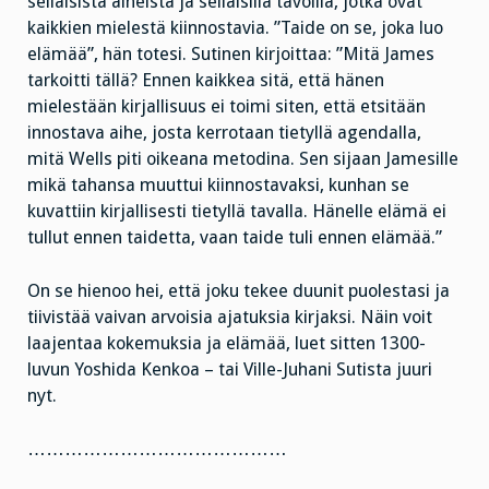
sellaisista aiheista ja sellaisilla tavoilla, jotka ovat
kaikkien mielestä kiinnostavia. ”Taide on se, joka luo
elämää”, hän totesi. Sutinen kirjoittaa: ”Mitä James
tarkoitti tällä? Ennen kaikkea sitä, että hänen
mielestään kirjallisuus ei toimi siten, että etsitään
innostava aihe, josta kerrotaan tietyllä agendalla,
mitä Wells piti oikeana metodina. Sen sijaan Jamesille
mikä tahansa muuttui kiinnostavaksi, kunhan se
kuvattiin kirjallisesti tietyllä tavalla. Hänelle elämä ei
tullut ennen taidetta, vaan taide tuli ennen elämää.”
On se hienoo hei, että joku tekee duunit puolestasi ja
tiivistää vaivan arvoisia ajatuksia kirjaksi. Näin voit
laajentaa kokemuksia ja elämää, luet sitten 1300-
luvun Yoshida Kenkoa – tai Ville-Juhani Sutista juuri
nyt.
……………………………………