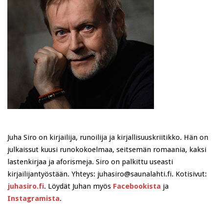
Juha Siro on kirjailija, runoilija ja kirjallisuuskriitikko. Hän on
julkaissut kuusi runokokoelmaa, seitsemän romaania, kaksi
lastenkirjaa ja aforismeja. Siro on palkittu useasti
kirjailijantyöstään. Yhteys: juhasiro@saunalahti.fi. Kotisivut:
juhasiro.fi
. Löydät Juhan myös
Facebookista
ja
Instagramista
.