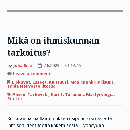
Mikä on ihmiskunnan
tarkoitus?
by
Juha Siro
7.6.2023
14:45
on
Leave a comment
Mikä
on
Elokuvat
,
Esseet
,
Kulttuuri
,
Maailmankirjallisuus
,
ihmiskunnan
Taide Neuvostoliitossa
tarkoitus?
Andrei Tarkovski
,
Kari E. Turunen.
,
Martyrologia
,
Stalker
Kirjoitan parhaillaan teoksen esipuheeksi esseetä
ihmisen identiteetin kokemisesta. Työpöydän