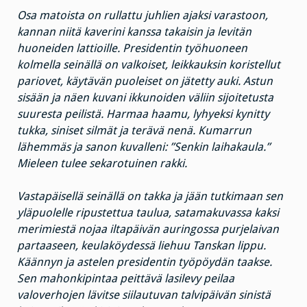
Osa matoista on rullattu juhlien ajaksi varastoon,
kannan niitä kaverini kanssa takaisin ja levitän
huoneiden lattioille. Presidentin työhuoneen
kolmella seinällä on valkoiset, leikkauksin koristellut
pariovet, käytävän puoleiset on jätetty auki. Astun
sisään ja näen kuvani ikkunoiden väliin sijoitetusta
suuresta peilistä. Harmaa haamu, lyhyeksi kynitty
tukka, siniset silmät ja terävä nenä. Kumarrun
lähemmäs ja sanon kuvalleni: ”Senkin laihakaula.”
Mieleen tulee sekarotuinen rakki.
Vastapäisellä seinällä on takka ja jään tutkimaan sen
yläpuolelle ripustettua taulua, satamakuvassa kaksi
merimiestä nojaa iltapäivän auringossa purjelaivan
partaaseen, keulaköydessä liehuu Tanskan lippu.
Käännyn ja astelen presidentin työpöydän taakse.
Sen mahonkipintaa peittävä lasilevy peilaa
valoverhojen lävitse siilautuvan talvipäivän sinistä