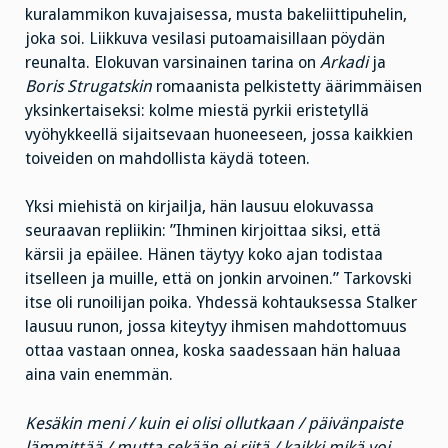
kuralammikon kuvajaisessa, musta bakeliittipuhelin,
joka soi. Liikkuva vesilasi putoamaisillaan pöydän
reunalta. Elokuvan varsinainen tarina on
Arkadi
ja
Boris Strugatskin
romaanista pelkistetty äärimmäisen
yksinkertaiseksi: kolme miestä pyrkii eristetyllä
vyöhykkeellä sijaitsevaan huoneeseen, jossa kaikkien
toiveiden on mahdollista käydä toteen.
Yksi miehistä on kirjailja, hän lausuu elokuvassa
seuraavan repliikin: ”Ihminen kirjoittaa siksi, että
kärsii ja epäilee. Hänen täytyy koko ajan todistaa
itselleen ja muille, että on jonkin arvoinen.” Tarkovski
itse oli runoilijan poika. Yhdessä kohtauksessa Stalker
lausuu runon, jossa kiteytyy ihmisen mahdottomuus
ottaa vastaan onnea, koska saadessaan hän haluaa
aina vain enemmän.
Kesäkin meni / kuin ei olisi ollutkaan / päivänpaiste
lämmittää / mutta sekään ei riitä / kaikki mikä voi