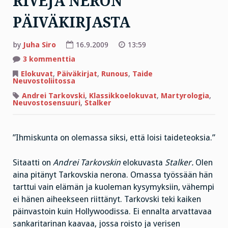
RIVEJÄ NERON
PÄIVÄKIRJASTA
by
Juha Siro
16.9.2009
13:59
artikkeliin
3 kommenttia
RIVEJÄ
NERON
Elokuvat
,
Päiväkirjat
,
Runous
,
Taide
PÄIVÄKIRJASTA
Neuvostoliitossa
Andrei Tarkovski
,
Klassikkoelokuvat
,
Martyrologia
,
Neuvostosensuuri
,
Stalker
”Ihmiskunta on olemassa siksi, että loisi taideteoksia.”
Sitaatti on
Andrei Tarkovskin
elokuvasta
Stalker.
Olen
aina pitänyt Tarkovskia nerona. Omassa työssään hän
tarttui vain elämän ja kuoleman kysymyksiin, vähempi
ei hänen aiheekseen riittänyt. Tarkovski teki kaiken
päinvastoin kuin Hollywoodissa. Ei ennalta arvattavaa
sankaritarinan kaavaa, jossa roisto ja verisen