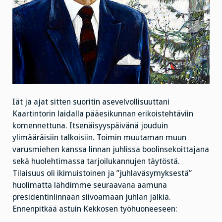
Iät ja ajat sitten suoritin asevelvollisuuttani
Kaartintorin laidalla pääesikunnan erikoistehtäviin
komennettuna. Itsenäisyyspäivänä jouduin
ylimääräisiin talkoisiin. Toimin muutaman muun
varusmiehen kanssa linnan juhlissa boolinsekoittajana
sekä huolehtimassa tarjoilukannujen täytöstä.
Tilaisuus oli ikimuistoinen ja ”juhlaväsymyksestä”
huolimatta lähdimme seuraavana aamuna
presidentinlinnaan siivoamaan juhlan jälkiä.
Ennenpitkää astuin Kekkosen työhuoneeseen: