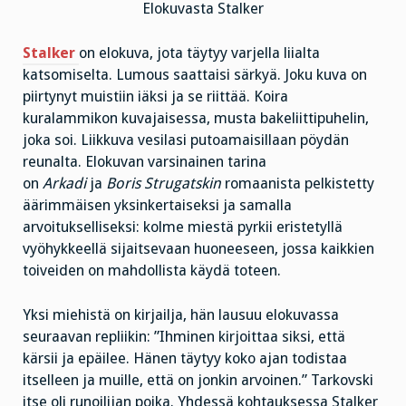
Elokuvasta Stalker
Stalker
on elokuva, jota täytyy varjella liialta
katsomiselta. Lumous saattaisi särkyä. Joku kuva on
piirtynyt muistiin iäksi ja se riittää. Koira
kuralammikon kuvajaisessa, musta bakeliittipuhelin,
joka soi. Liikkuva vesilasi putoamaisillaan pöydän
reunalta. Elokuvan varsinainen tarina
on
Arkadi
ja
Boris Strugatskin
romaanista pelkistetty
äärimmäisen yksinkertaiseksi ja samalla
arvoitukselliseksi: kolme miestä pyrkii eristetyllä
vyöhykkeellä sijaitsevaan huoneeseen, jossa kaikkien
toiveiden on mahdollista käydä toteen.
Yksi miehistä on kirjailja, hän lausuu elokuvassa
seuraavan repliikin: ”Ihminen kirjoittaa siksi, että
kärsii ja epäilee. Hänen täytyy koko ajan todistaa
itselleen ja muille, että on jonkin arvoinen.” Tarkovski
itse oli runoilijan poika. Yhdessä kohtauksessa Stalker