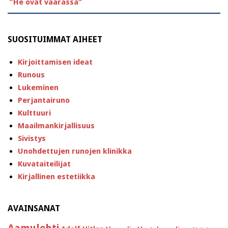
”He ovat väärässä”
SUOSITUIMMAT AIHEET
Kirjoittamisen ideat
Runous
Lukeminen
Perjantairuno
Kulttuuri
Maailmankirjallisuus
Sivistys
Unohdettujen runojen klinikka
Kuvataiteilijat
Kirjallinen estetiikka
AVAINSANAT