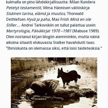
kulmalla on pino lähdekirjallisuutta: Milan Kundera
Petetyt testamentit,
Vilma Hännisen väitöskirja
Sisäinen tarina, elämä ja muutos
, Thorwald
Dethlefsen
Hyvä ja paha
, Max Frish
Minä en ole
Stiller
… Andrei Tarkovskiin on tullut palattua usein:
Martyrologia, Päiväkirjat 1970 –1981
(Mabuse 1989).
Olen nostanut kirjan blogiin aiemminkin, mutta näinä
aikoina sitaatti elokuvasta Stalker havahdutti taas:
”Ihmiskunta on olemassa siksi, että loisi taideteoksia.”