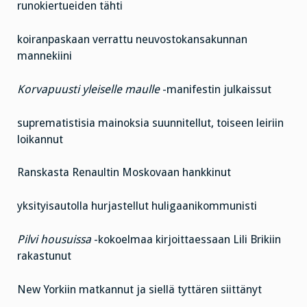
runokiertueiden tähti
koiranpaskaan verrattu neuvostokansakunnan
mannekiini
Korvapuusti yleiselle maulle
-manifestin julkaissut
suprematistisia mainoksia suunnitellut, toiseen leiriin
loikannut
Ranskasta Renaultin Moskovaan hankkinut
yksityisautolla hurjastellut huligaanikommunisti
Pilvi housuissa
-kokoelmaa kirjoittaessaan Lili Brikiin
rakastunut
New Yorkiin matkannut ja siellä tyttären siittänyt