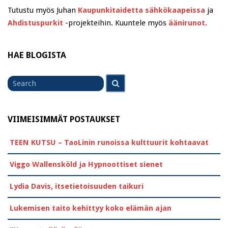
Tutustu myös Juhan
Kaupunkitaidetta sähkökaapeissa
ja
Ahdistuspurkit
-projekteihin. Kuuntele myös
äänirunot
.
HAE BLOGISTA
Search
Search
for
VIIMEISIMMÄT POSTAUKSET
TEEN KUTSU – TaoLinin runoissa kulttuurit kohtaavat
Viggo Wallensköld ja Hypnoottiset sienet
Lydia Davis, itsetietoisuuden taikuri
Lukemisen taito kehittyy koko elämän ajan