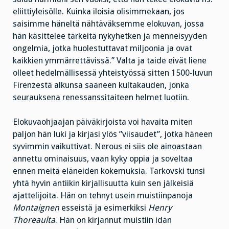
eliittiyleisölle. Kuinka iloisia olisimmekaan, jos
saisimme häneltä nähtäväksemme elokuvan, jossa
hän käsittelee tärkeitä nykyhetken ja menneisyyden
ongelmia, jotka huolestuttavat miljoonia ja ovat
kaikkien ymmärrettävissä.” Valta ja taide eivät liene
olleet hedelmällisessä yhteistyössä sitten 1500-luvun
Firenzestä alkunsa saaneen kultakauden, jonka
seurauksena renessanssitaiteen helmet luotiin.
Elokuvaohjaajan päiväkirjoista voi havaita miten
paljon hän luki ja kirjasi ylös ”viisaudet”, jotka häneen
syvimmin vaikuttivat. Nerous ei siis ole ainoastaan
annettu ominaisuus, vaan kyky oppia ja soveltaa
ennen meitä eläneiden kokemuksia. Tarkovski tunsi
yhtä hyvin antiikin kirjallisuutta kuin sen jälkeisiä
ajattelijoita. Hän on tehnyt usein muistiinpanoja
Montaignen
esseistä ja esimerkiksi
Henry
Thoreaulta
. Hän on kirjannut muistiin idän