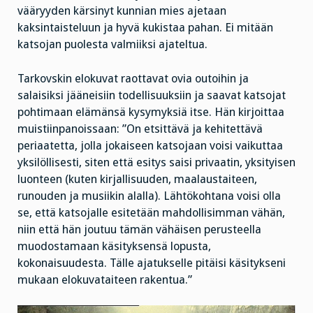
vääryyden kärsinyt kunnian mies ajetaan
kaksintaisteluun ja hyvä kukistaa pahan. Ei mitään
katsojan puolesta valmiiksi ajateltua.
Tarkovskin elokuvat raottavat ovia outoihin ja
salaisiksi jääneisiin todellisuuksiin ja saavat katsojat
pohtimaan elämänsä kysymyksiä itse. Hän kirjoittaa
muistiinpanoissaan: ”On etsittävä ja kehitettävä
periaatetta, jolla jokaiseen katsojaan voisi vaikuttaa
yksilöllisesti, siten että esitys saisi privaatin, yksityisen
luonteen (kuten kirjallisuuden, maalaustaiteen,
runouden ja musiikin alalla). Lähtökohtana voisi olla
se, että katsojalle esitetään mahdollisimman vähän,
niin että hän joutuu tämän vähäisen perusteella
muodostamaan käsityksensä lopusta,
kokonaisuudesta. Tälle ajatukselle pitäisi käsitykseni
mukaan elokuvataiteen rakentua.”