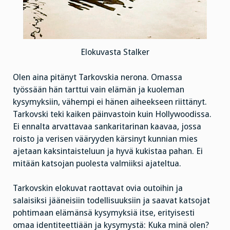
Elokuvasta Stalker
Olen aina pitänyt Tarkovskia nerona. Omassa
työssään hän tarttui vain elämän ja kuoleman
kysymyksiin, vähempi ei hänen aiheekseen riittänyt.
Tarkovski teki kaiken päinvastoin kuin Hollywoodissa.
Ei ennalta arvattavaa sankaritarinan kaavaa, jossa
roisto ja verisen vääryyden kärsinyt kunnian mies
ajetaan kaksintaisteluun ja hyvä kukistaa pahan. Ei
mitään katsojan puolesta valmiiksi ajateltua.
Tarkovskin elokuvat raottavat ovia outoihin ja
salaisiksi jääneisiin todellisuuksiin ja saavat katsojat
pohtimaan elämänsä kysymyksiä itse, erityisesti
omaa identiteettiään ja kysymystä: Kuka minä olen?