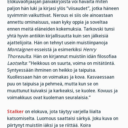
Elokuvaohjaajan päiväkirjoista voi havaita miten
paljon hän luki ja kirjasi ylös ”viisaudet”, jotka häneen
syvimmin vaikuttivat. Nerous ei siis ole ainoastaan
annettu ominaisuus, vaan kyky oppia ja soveltaa
ennen meitä eläneiden kokemuksia. Tarkovski tunsi
yhtä hyvin antiikin kirjallisuutta kuin sen jälkeisiä
ajattelijoita. Hän on tehnyt usein muistiinpanoja
Montaignen
esseistä ja esimerkiksi
Henry
Thoreaulta
. Hän on kirjannut muistiin idän filosofiaa
Laotselta
: ”Heikkous on suurta, voima on mitätöntä.
Syntyessään ihminen on heikko ja taipuisa.
Kuollessaan hän on voimakas ja kova. Kasvaessaan
puu on taipuisa ja pehmeä, mutta kun se on
muuttunut kuivaksi ja karkeaksi, se kuolee. Kovuus ja
voimakkuus ovat kuoleman seuralaisia.”
Stalker
on elokuva, jota täytyy varjella liialta
katsomiselta. Luomous saattaisi särkyä. Joku kuva on
piirtynyt muistiin iäksi ja se riittää. Koira