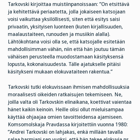
Tarkovski kirjoittaa muistiinpanoissaan: ”On etsittävä
ja kehitettävä periaatetta, jolla jokaiseen katsojaan
voisi vaikuttaa yksilöllisesti, siten että esitys saisi
privaatin, yksityisen luonteen (kuten kirjallisuuden,
maalaustaiteen, runouden ja musiikin alalla).
Lähtökohtana voisi olla se, että katsojalle esitetään
mahdollisimman vähän, niin että hän joutuu tämän
vähäisen perusteella muodostamaan käsityksensä
lopusta, kokonaisuudesta. Tälle ajatukselle pitäisi
käsitykseni mukaan elokuvataiteen rakentua.”
Tarkovski tutki elokuvissaan ihmisen mahdollisuuksia
moraalisesti oikeiden ratkaisujen tekemiseen. Ne,
joilla valta oli Tarkovskin elinaikana, koettivat vaientaa
hänet kaikin keinoin. Heille olisi ollut mieluisampaa
käyttää ohjaajaa omien tavoitteidensa ajamiseen.
Komsomolskaja Pravdassa kirjoitettiin vuonna 1980:
”Andrei Tarkovski on lahjakas, enkä millään tavalla
salaa harmiani sen vuoksi, että hän tekee elokuvia ns.