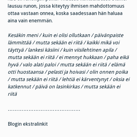
lausuu runon, jossa kiteytyy ihmisen mahdottomuus
ottaa vastaan onnea, koska saadessaan hän haluaa
aina vain enemmän.
Kesäkin meni / kuin ei olisi ollutkaan / päivänpaiste
lämmittää / mutta sekään ei riitä / kaikki mikä voi
täyttyä / lankesi käsiini / kuin viisilehtinen apila /
mutta sekään ei riitä / ei mennyt hukkaan / paha eikä
hyvä / valo alati paloi / mutta sekään ei riitä / elämä
otti huostaansa / pelasti ja hoivasi / olin onnen poika
/ mutta sekään ei riitä / lehtiä ei kärventynyt / oksia ei
katkennut / päivä on lasinkirkas / mutta sekään ei
riitä
……………………………………
Blogin ekstralinkit