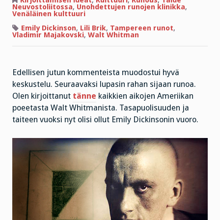
Kirjoittamisen ideat
,
Kulttuuri
,
Runous
,
Taide
maulle”
Neuvostoliitossa
,
Unohdettujen runojen klinikka
,
Venäläinen kulttuuri
Emily Dickinson
,
Lili Brik
,
Tampereen runot
,
Vladimir Majakovski
,
Walt Whitman
Edellisen jutun kommenteista muodostui hyvä
keskustelu. Seuraavaksi lupasin rahan sijaan runoa.
Olen kirjoittanut
tänne
kaikkien aikojen Ameriikan
poeetasta Walt Whitmanista. Tasapuolisuuden ja
taiteen vuoksi nyt olisi ollut Emily Dickinsonin vuoro.