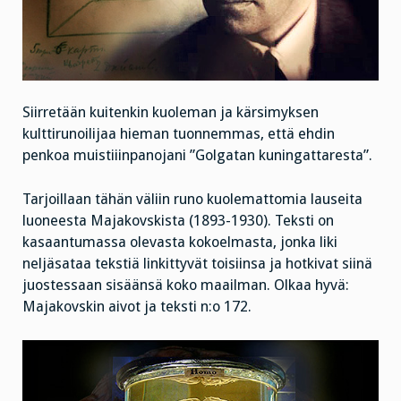
Siirretään kuitenkin kuoleman ja kärsimyksen
kulttirunoilijaa hieman tuonnemmas, että ehdin
penkoa muistiiinpanojani ”Golgatan kuningattaresta”.
Tarjoillaan tähän väliin runo kuolemattomia lauseita
luoneesta Majakovskista (1893-1930). Teksti on
kasaantumassa olevasta kokoelmasta, jonka liki
neljäsataa tekstiä linkittyvät toisiinsa ja hotkivat siinä
juostessaan sisäänsä koko maailman. Olkaa hyvä:
Majakovskin aivot ja teksti n:o 172.