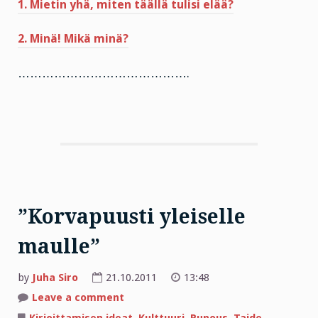
1. Mietin yhä, miten täällä tulisi elää?
2. Minä! Mikä minä?
…………………………………….
”Korvapuusti yleiselle
maulle”
by
Juha Siro
21.10.2011
13:48
on
Leave a comment
”Korvapuusti
yleiselle