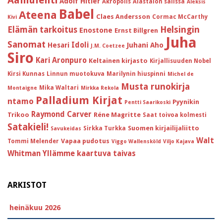
Aamulehti
Adolf Hitler
Akropolis
Alastalon salissa
Aleksis
Babel
Ateena
Claes Andersson
Cormac McCarthy
Kivi
Helsingin
Elämän tarkoitus
Enostone
Ernst Billgren
Juha
Sanomat
Idoli
Hesari
Juhani Aho
J.M. Coetzee
Siro
Kari Aronpuro
Keltainen kirjasto
Kirjallisuuden Nobel
Kirsi Kunnas
Linnun muotokuva
Marilynin hiuspinni
Michel de
Musta runokirja
Mika Waltari
Montaigne
Mirkka Rekola
Palladium Kirjat
ntamo
Pyynikin
Pentti Saarikoski
Raymond Carver
Trikoo
Réne Magritte
Saat toivoa kolmesti
Satakieli!
Suomen kirjailijaliitto
Sirkka Turkka
Savukeidas
Walt
Vapaa pudotus
Tommi Melender
Viggo Wallensköld
Viljo Kajava
Whitman
Yllämme kaartuva taivas
ARKISTOT
heinäkuu 2026