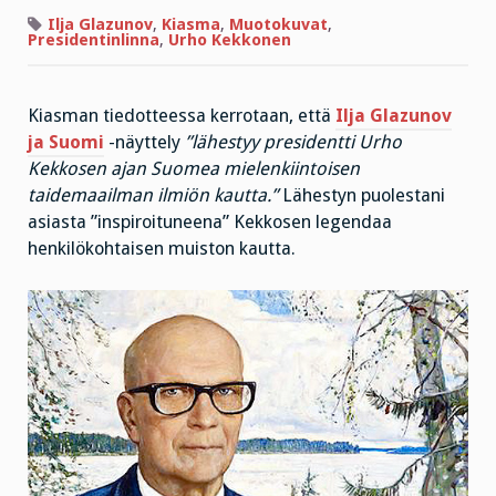
Ilja Glazunov
,
Kiasma
,
Muotokuvat
,
Presidentinlinna
,
Urho Kekkonen
Kiasman tiedotteessa kerrotaan, että
Ilja Glazunov
ja Suomi
-näyttely
”
lähestyy presidentti Urho
Kekkosen ajan Suomea mielenkiintoisen
taidemaailman ilmiön kautta.”
Lähestyn puolestani
asiasta ”inspiroituneena” Kekkosen legendaa
henkilökohtaisen muiston kautta.