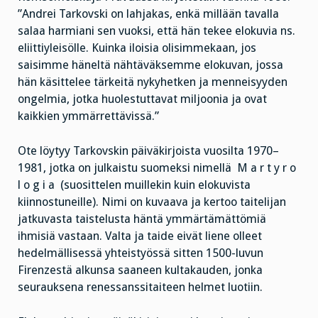
”Andrei Tarkovski on lahjakas, enkä millään tavalla
salaa harmiani sen vuoksi, että hän tekee elokuvia ns.
eliittiyleisölle. Kuinka iloisia olisimmekaan, jos
saisimme häneltä nähtäväksemme elokuvan, jossa
hän käsittelee tärkeitä nykyhetken ja menneisyyden
ongelmia, jotka huolestuttavat miljoonia ja ovat
kaikkien ymmärrettävissä.”
Ote löytyy Tarkovskin päiväkirjoista vuosilta 1970–
1981, jotka on julkaistu suomeksi nimellä M a r t y r o
l o g i a (suosittelen muillekin kuin elokuvista
kiinnostuneille). Nimi on kuvaava ja kertoo taitelijan
jatkuvasta taistelusta häntä ymmärtämättömiä
ihmisiä vastaan. Valta ja taide eivät liene olleet
hedelmällisessä yhteistyössä sitten 1500-luvun
Firenzestä alkunsa saaneen kultakauden, jonka
seurauksena renessanssitaiteen helmet luotiin.