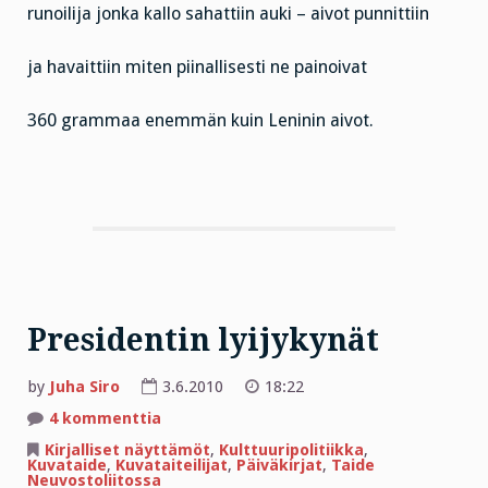
runoilija jonka kallo sahattiin auki – aivot punnittiin
ja havaittiin miten piinallisesti ne painoivat
360 grammaa enemmän kuin Leninin aivot.
Presidentin lyijykynät
by
Juha Siro
3.6.2010
18:22
artikkeliin
4 kommenttia
Presidentin
lyijykynät
Kirjalliset näyttämöt
,
Kulttuuripolitiikka
,
Kuvataide
,
Kuvataiteilijat
,
Päiväkirjat
,
Taide
Neuvostoliitossa