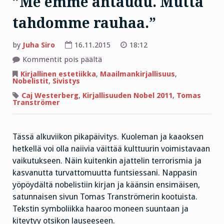
”Me emme antaudu. Mutta
tahdomme rauhaa.”
by
Juha Siro
16.11.2015
18:12
artikkelissa
Kommentit pois päältä
”Me
emme
Kirjallinen estetiikka
,
Maailmankirjallisuus
,
antaudu.
Nobelistit
,
Sivistys
Mutta
tahdomme
Caj Westerberg
,
Kirjallisuuden Nobel 2011
,
Tomas
rauhaa.”
Tranströmer
Tässä alkuviikon pikapäivitys. Kuoleman ja kaaoksen
hetkellä voi olla naiivia väittää kulttuurin voimistavaan
vaikutukseen. Näin kuitenkin ajattelin terrorismia ja
kasvanutta turvattomuutta funtsiessani. Nappasin
yöpöydältä nobelistiin kirjan ja käänsin ensimäisen,
satunnaisen sivun Tomas Tranströmerin kootuista.
Tekstin symboliikka haaroo moneen suuntaan ja
kiteytyy otsikon lauseeseen.