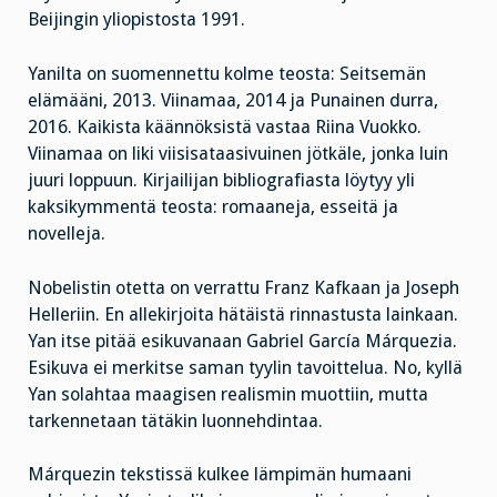
Beijingin yliopistosta 1991.
Yanilta on suomennettu kolme teosta: Seitsemän
elämääni, 2013. Viinamaa, 2014 ja Punainen durra,
2016. Kaikista käännöksistä vastaa Riina Vuokko.
Viinamaa on liki viisisataasivuinen jötkäle, jonka luin
juuri loppuun. Kirjailijan bibliografiasta löytyy yli
kaksikymmentä teosta: romaaneja, esseitä ja
novelleja.
Nobelistin otetta on verrattu Franz Kafkaan ja Joseph
Helleriin. En allekirjoita hätäistä rinnastusta lainkaan.
Yan itse pitää esikuvanaan Gabriel García Márquezia.
Esikuva ei merkitse saman tyylin tavoittelua. No, kyllä
Yan solahtaa maagisen realismin muottiin, mutta
tarkennetaan tätäkin luonnehdintaa.
Márquezin tekstissä kulkee lämpimän humaani