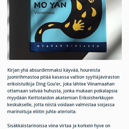
Kirjan yhä absurdimmaksi käyvää, houreista
juonirihmastoa pitää kasassa valtion syyttäjäviraston
erikoistutkija Ding Gou’er, joka lähtee Viinamaahan
ottamaan selvää huhusta, jonka mukaan poikalapsia
myydään Keittotaidon akatemian Erikoisherkkujen
keskukselle, jotta niistä voidaan valmistaa soijassa
marinoituja eliitin juhla-aterioita.
Sisäkkäistarinoissa viina virtaa ja korkein hyve on