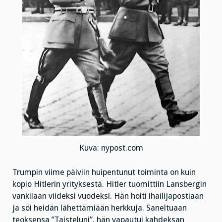
Kuva: nypost.com
Trumpin viime päiviin huipentunut toiminta on kuin
kopio Hitlerin yrityksestä. Hitler tuomittiin Lansbergin
vankilaan viideksi vuodeksi. Hän hoiti ihailijapostiaan
ja söi heidän lähettämiään herkkuja. Saneltuaan
teoksensa ”Taisteluni”, hän vapautui kahdeksan