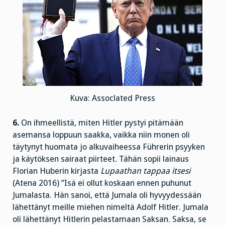
Kuva: Assoclated Press
6.
On ihmeellistä, miten Hitler pystyi pitämään
asemansa loppuun saakka, vaikka niin monen oli
täytynyt huomata jo alkuvaiheessa Führerin psyyken
ja käytöksen sairaat piirteet. Tähän sopii lainaus
Florian Huberin kirjasta
Lupaathan tappaa itsesi
(Atena 2016) ”Isä ei ollut koskaan ennen puhunut
Jumalasta. Hän sanoi, että Jumala oli hyvyydessään
lähettänyt meille miehen nimeltä Adolf Hitler. Jumala
oli lähettänyt Hitlerin pelastamaan Saksan. Saksa, se