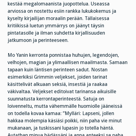
kestää megalomaanista juopottelua. Useassa
arviossa on nostettu esiin rankka lukukokemus ja
kyselty kirjailijan moraalin perään. Tällaisessa
kritiikissä luetun ymmärrys on jäänyt täysin
pintatasolle ja ilman suhdetta kirjallisuuden
jatkumoon ja perinteeseen.
Mo Yanin kerronta ponnistaa huhujen, legendojen,
velhojen, magian ja ylimaallisen maailmasta. Samaan
tapaan kuin läntisen perinteen sadut. Nostan
esimerkiksi Grimmin veljekset, joiden tarinat
käsittelivät alkuaan seksiä, insestiä ja raakaa
väkivaltaa. Veljekset editoivat tarinansa aikuisille
suunnatusta kerrontaperinteestä. Satuja on
loivenneltu, mutta vähemmälle huomiolle jääneissä
on todella kovaa kamaa: ”Mylläri: Lapseni, jollen
hakkaa molempia käsiäsi poikki, niin paha vie minut
mukanaan, ja tuskissani lupasin jo totella häntä.
Autathan minua hädässäni ja anna anteeksi se paha,