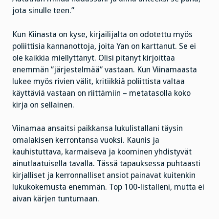
jota sinulle teen.”
Kun Kiinasta on kyse, kirjailijalta on odotettu myös
poliittisia kannanottoja, joita Yan on karttanut. Se ei
ole kaikkia miellyttänyt. Olisi pitänyt kirjoittaa
enemmän ”järjestelmää” vastaan. Kun Viinamaasta
lukee myös rivien välit, kritiikkiä poliittista valtaa
käyttäviä vastaan on riittämiin – metatasolla koko
kirja on sellainen.
Viinamaa ansaitsi paikkansa lukulistallani täysin
omalakisen kerrontansa vuoksi. Kaunis ja
kauhistuttava, karmaiseva ja koominen yhdistyvät
ainutlaatuisella tavalla. Tässä tapauksessa puhtaasti
kirjalliset ja kerronnalliset ansiot painavat kuitenkin
lukukokemusta enemmän. Top 100-listalleni, mutta ei
aivan kärjen tuntumaan.