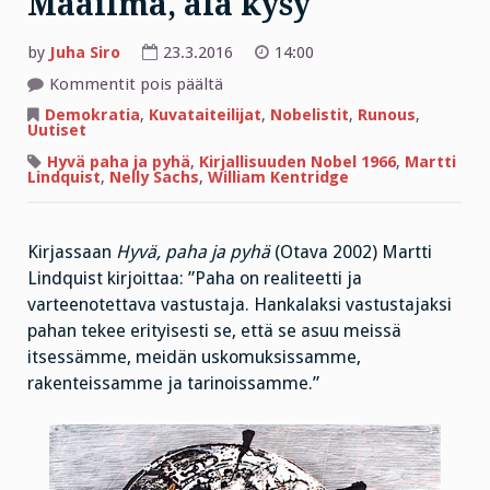
Maailma, älä kysy
by
Juha Siro
23.3.2016
14:00
artikkelissa
Kommentit pois päältä
Maailma,
älä
Demokratia
,
Kuvataiteilijat
,
Nobelistit
,
Runous
,
kysy
Uutiset
Hyvä paha ja pyhä
,
Kirjallisuuden Nobel 1966
,
Martti
Lindquist
,
Nelly Sachs
,
William Kentridge
Kirjassaan
Hyvä, paha ja pyhä
(Otava 2002) Martti
Lindquist kirjoittaa: ”Paha on realiteetti ja
varteenotettava vastustaja. Hankalaksi vastustajaksi
pahan tekee erityisesti se, että se asuu meissä
itsessämme, meidän uskomuksissamme,
rakenteissamme ja tarinoissamme.”