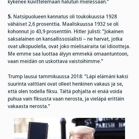
kykenee kuvittelemaan halutun mielessään.”
5.
Natsipuolueen kannatus oli toukokuussa 1928
vähäiset 2,6 prosenttia. Maaliskuussa 1932 se oli
kohonnut jo 43,9 prosenttiin. Hitler julisti: ”Jokainen
saksalainen on kansallissosialisti – ne harvat, jotka
ovat ulkopuolella, ovat joko mielisairaita tai idiootteja.
Me emme saa luottaa älyyn emmekä omaantuntoon,
vaan meidän on uskottava vaistoihimme.”
Trump lausui tammikuussa 2018: ”Läpi elämäni kaksi
suurinta valttiani ovat olleet henkinen vakaus ja se,
että olen todella fiksu. Tältä pohjalta ei enää voida
puhua vain fiksusta vaan nerosta, ja vieläpä erittäin
vakaasta nerosta.”