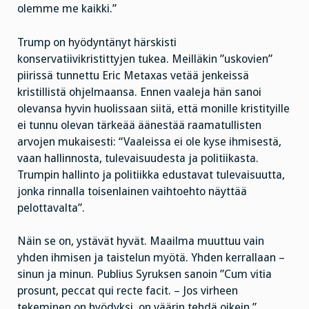
olemme me kaikki.”
Trump on hyödyntänyt härskisti
konservatiivikristittyjen tukea. Meilläkin ”uskovien”
piirissä tunnettu Eric Metaxas vetää jenkeissä
kristillistä ohjelmaansa. Ennen vaaleja hän sanoi
olevansa hyvin huolissaan siitä, että monille kristityille
ei tunnu olevan tärkeää äänestää raamatullisten
arvojen mukaisesti: “Vaaleissa ei ole kyse ihmisestä,
vaan hallinnosta, tulevaisuudesta ja politiikasta.
Trumpin hallinto ja politiikka edustavat tulevaisuutta,
jonka rinnalla toisenlainen vaihtoehto näyttää
pelottavalta”.
Näin se on, ystävät hyvät. Maailma muuttuu vain
yhden ihmisen ja taistelun myötä. Yhden kerrallaan –
sinun ja minun. Publius Syruksen sanoin ”Cum vitia
prosunt, peccat qui recte facit. – Jos virheen
tekeminen on hyödyksi, on väärin tehdä oikein.”