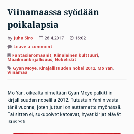
Viinamaassa syödään
poikalapsia
by
Juha Siro
26.4.2017
16:02
on
Leave a comment
Viinamaassa
syödään
Fantasiaromaanit
,
Kiinalainen kulttuuri
,
poikalapsia
Maailmankirjallisuus
,
Nobelistit
Gyan Moye
,
Kirajallisuuden nobel 2012
,
Mo Yan
,
Viinamaa
Mo Yan, oikealta nimeltään Gyan Moye palkittiin
kirjallisuuden nobelilla 2012. Tutustuin Yaniin vasta
tänä vuonna, joten juttuni on auttamatta myöhässä.
Tai sitten ei, sukupolvet katoavat, hyvät kirjat elävät
ikuisesti.