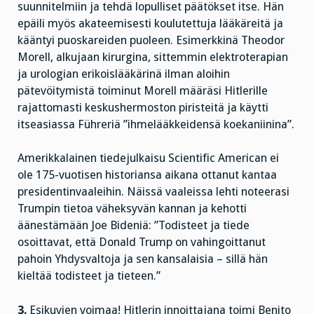
suunnitelmiin ja tehdä lopulliset päätökset itse. Hän
epäili myös akateemisesti koulutettuja lääkäreitä ja
kääntyi puoskareiden puoleen. Esimerkkinä Theodor
Morell, alkujaan kirurgina, sittemmin elektroterapian
ja urologian erikoislääkärinä ilman aloihin
pätevöitymistä toiminut Morell määräsi Hitlerille
rajattomasti keskushermoston piristeitä ja käytti
itseasiassa Führeriä ”ihmelääkkeidensä koekaniinina”.
Amerikkalainen tiedejulkaisu Scientific American ei
ole 175-vuotisen historiansa aikana ottanut kantaa
presidentinvaaleihin. Näissä vaaleissa lehti noteerasi
Trumpin tietoa väheksyvän kannan ja kehotti
äänestämään Joe Bideniä: ”Todisteet ja tiede
osoittavat, että Donald Trump on vahingoittanut
pahoin Yhdysvaltoja ja sen kansalaisia – sillä hän
kieltää todisteet ja tieteen.”
3.
Esikuvien voimaa! Hitlerin innoittajana toimi Benito