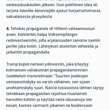
vankeuskuukauden jälkeen. Uusi poliittinen idea oli
tarjota tuleville äänestäjille ajatus horjumattomasta
saksalaisesta ykseydestä.
4.
Tehokas propaganda oli Hitlerin valtaannousun
avain. Kehitettiin halpa Volksempfänger
radiovastaanotin, jolla arjalaisuuden sanoma saatiin
perille joka kotiin. Lähetykset aloitettiin viihteellä ja
jatkettiin propagandalla.
Trump kopioi natsien ydinviestin, joka kiteytyy
kolmannen valtakunnan propagandaministeri
Goebbelsin menetelmään: ”Suurten joukkojen
vastaanottokyky on varsin vähäinen, sen sijaan
unohtamiskyky suuri. Näistä tosiasioista lähtien täytyy
tehokkaan propagandan rajoittua muutamiin
harvoihin kohtiin ja käyttää näitä iskusanoja niin
kauan, kunnes varmasti jokainen ne kuullessaan