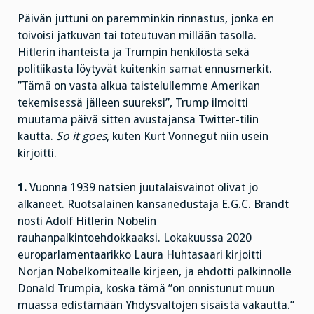
Päivän juttuni on paremminkin rinnastus, jonka en
toivoisi jatkuvan tai toteutuvan millään tasolla.
Hitlerin ihanteista ja Trumpin henkilöstä sekä
politiikasta löytyvät kuitenkin samat ennusmerkit.
”Tämä on vasta alkua taistelullemme Amerikan
tekemisessä jälleen suureksi”, Trump ilmoitti
muutama päivä sitten avustajansa Twitter-tilin
kautta.
So it goes
, kuten Kurt Vonnegut niin usein
kirjoitti.
1.
Vuonna 1939 natsien juutalaisvainot olivat jo
alkaneet. Ruotsalainen kansanedustaja E.G.C. Brandt
nosti Adolf Hitlerin Nobelin
rauhanpalkintoehdokkaaksi. Lokakuussa 2020
europarlamentaarikko Laura Huhtasaari kirjoitti
Norjan Nobelkomitealle kirjeen, ja ehdotti palkinnolle
Donald Trumpia, koska tämä ”on onnistunut muun
muassa edistämään Yhdysvaltojen sisäistä vakautta.”