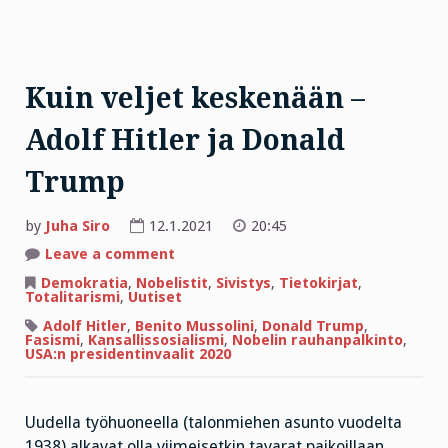
Kuin veljet keskenään –
Adolf Hitler ja Donald
Trump
by
Juha Siro
12.1.2021
20:45
on
Leave a comment
Kuin
veljet
Demokratia
,
Nobelistit
,
Sivistys
,
Tietokirjat
,
keskenään
Totalitarismi
,
Uutiset
–
Adolf
Adolf Hitler
,
Benito Mussolini
,
Donald Trump
,
Hitler
Fasismi
,
Kansallissosialismi
,
Nobelin rauhanpalkinto
,
ja
USA:n presidentinvaalit 2020
Donald
Trump
Uudella työhuoneella (talonmiehen asunto vuodelta
1938) alkavat olla viimeisetkin tavarat paikoillaan,