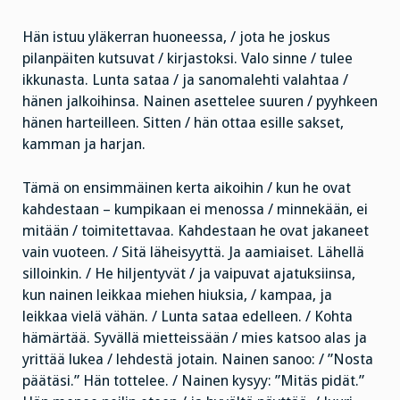
Hän istuu yläkerran huoneessa, / jota he joskus
pilanpäiten kutsuvat / kirjastoksi. Valo sinne / tulee
ikkunasta. Lunta sataa / ja sanomalehti valahtaa /
hänen jalkoihinsa. Nainen asettelee suuren / pyyhkeen
hänen harteilleen. Sitten / hän ottaa esille sakset,
kamman ja harjan.
Tämä on ensimmäinen kerta aikoihin / kun he ovat
kahdestaan – kumpikaan ei menossa / minnekään, ei
mitään / toimitettavaa. Kahdestaan he ovat jakaneet
vain vuoteen. / Sitä läheisyyttä. Ja aamiaiset. Lähellä
silloinkin. / He hiljentyvät / ja vaipuvat ajatuksiinsa,
kun nainen leikkaa miehen hiuksia, / kampaa, ja
leikkaa vielä vähän. / Lunta sataa edelleen. / Kohta
hämärtää. Syvällä mietteissään / mies katsoo alas ja
yrittää lukea / lehdestä jotain. Nainen sanoo: / ”Nosta
päätäsi.” Hän tottelee. / Nainen kysyy: ”Mitäs pidät.”