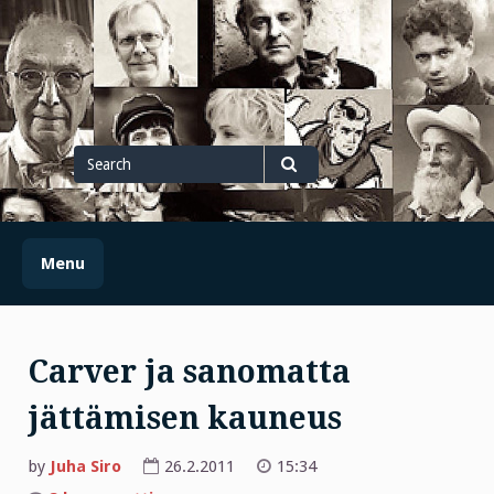
Skip
to
content
Search
for
Search
Menu
Carver ja sanomatta
jättämisen kauneus
by
Juha Siro
26.2.2011
15:34