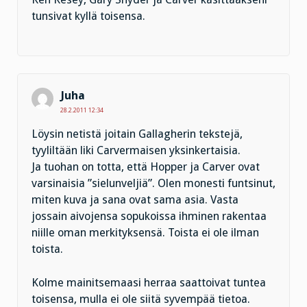
tunsivat kyllä toisensa.
Juha
28.2.2011 12:34
Löysin netistä joitain Gallagherin tekstejä,
tyyliltään liki Carvermaisen yksinkertaisia.
Ja tuohan on totta, että Hopper ja Carver ovat
varsinaisia ”sielunveljiä”. Olen monesti funtsinut,
miten kuva ja sana ovat sama asia. Vasta
jossain aivojensa sopukoissa ihminen rakentaa
niille oman merkityksensä. Toista ei ole ilman
toista.
Kolme mainitsemaasi herraa saattoivat tuntea
toisensa, mulla ei ole siitä syvempää tietoa.