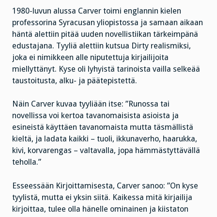
1980-luvun alussa Carver toimi englannin kielen
professorina Syracusan yliopistossa ja samaan aikaan
häntä alettiin pitää uuden novellistiikan tärkeimpänä
edustajana. Tyyliä alettiin kutsua Dirty realismiksi,
joka ei nimikkeen alle niputettuja kirjailijoita
miellyttänyt. Kyse oli lyhyistä tarinoista vailla selkeää
taustoitusta, alku- ja päätepistettä.
Näin Carver kuvaa tyyliään itse: ”Runossa tai
novellissa voi kertoa tavanomaisista asioista ja
esineistä käyttäen tavanomaista mutta täsmällistä
kieltä, ja ladata kaikki – tuoli, ikkunaverho, haarukka,
kivi, korvarengas – valtavalla, jopa hämmästyttävällä
teholla.”
Esseessään Kirjoittamisesta, Carver sanoo: ”On kyse
tyylistä, mutta ei yksin siitä. Kaikessa mitä kirjailija
kirjoittaa, tulee olla hänelle ominainen ja kiistaton