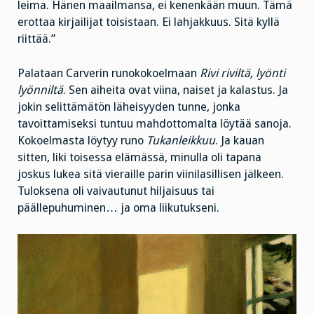
leima. Hänen maailmansa, ei kenenkään muun. Tämä
erottaa kirjailijat toisistaan. Ei lahjakkuus. Sitä kyllä
riittää.”
Palataan Carverin runokokoelmaan
Rivi riviltä, lyönti
lyönniltä
. Sen aiheita ovat viina, naiset ja kalastus. Ja
jokin selittämätön läheisyyden tunne, jonka
tavoittamiseksi tuntuu mahdottomalta löytää sanoja.
Kokoelmasta löytyy runo
Tukanleikkuu
. Ja kauan
sitten, liki toisessa elämässä, minulla oli tapana
joskus lukea sitä vieraille parin viinilasillisen jälkeen.
Tuloksena oli vaivautunut hiljaisuus tai
päällepuhuminen… ja oma liikutukseni.