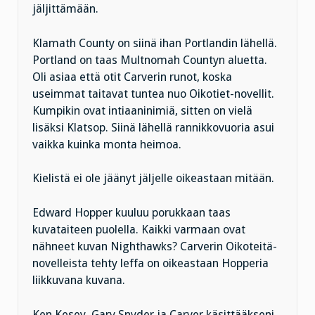
jäljittämään.
Klamath County on siinä ihan Portlandin lähellä.
Portland on taas Multnomah Countyn aluetta.
Oli asiaa että otit Carverin runot, koska
useimmat taitavat tuntea nuo Oikotiet-novellit.
Kumpikin ovat intiaaninimiä, sitten on vielä
lisäksi Klatsop. Siinä lähellä rannikkovuoria asui
vaikka kuinka monta heimoa.
Kielistä ei ole jäänyt jäljelle oikeastaan mitään.
Edward Hopper kuuluu porukkaan taas
kuvataiteen puolella. Kaikki varmaan ovat
nähneet kuvan Nighthawks? Carverin Oikoteitä-
novelleista tehty leffa on oikeastaan Hopperia
liikkuvana kuvana.
Ken Kesey, Gary Snyder ja Carver käsittääkseni