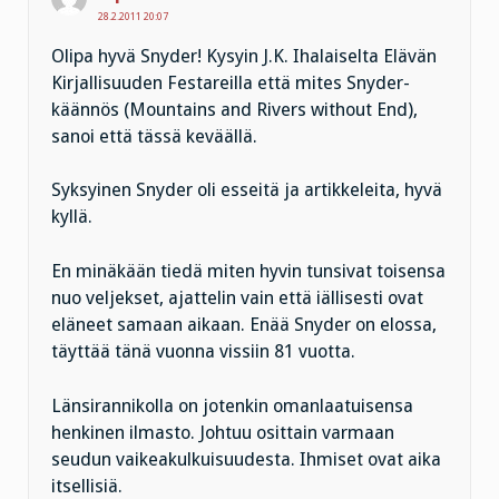
28.2.2011 20:07
Olipa hyvä Snyder! Kysyin J.K. Ihalaiselta Elävän
Kirjallisuuden Festareilla että mites Snyder-
käännös (Mountains and Rivers without End),
sanoi että tässä keväällä.
Syksyinen Snyder oli esseitä ja artikkeleita, hyvä
kyllä.
En minäkään tiedä miten hyvin tunsivat toisensa
nuo veljekset, ajattelin vain että iällisesti ovat
eläneet samaan aikaan. Enää Snyder on elossa,
täyttää tänä vuonna vissiin 81 vuotta.
Länsirannikolla on jotenkin omanlaatuisensa
henkinen ilmasto. Johtuu osittain varmaan
seudun vaikeakulkuisuudesta. Ihmiset ovat aika
itsellisiä.