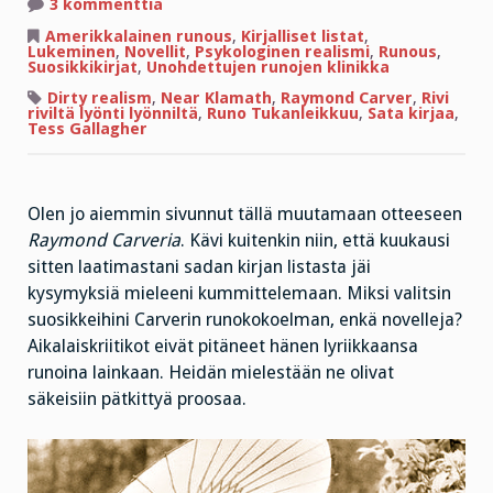
artikkeliin
3 kommenttia
Carver
ja
Amerikkalainen runous
,
Kirjalliset listat
,
sanomatta
Lukeminen
,
Novellit
,
Psykologinen realismi
,
Runous
,
jättämisen
Suosikkikirjat
,
Unohdettujen runojen klinikka
kauneus
Dirty realism
,
Near Klamath
,
Raymond Carver
,
Rivi
riviltä lyönti lyönniltä
,
Runo Tukanleikkuu
,
Sata kirjaa
,
Tess Gallagher
Olen jo aiemmin sivunnut tällä muutamaan otteeseen
Raymond Carveria
. Kävi kuitenkin niin, että kuukausi
sitten laatimastani sadan kirjan listasta jäi
kysymyksiä mieleeni kummittelemaan. Miksi valitsin
suosikkeihini Carverin runokokoelman, enkä novelleja?
Aikalaiskriitikot eivät pitäneet hänen lyriikkaansa
runoina lainkaan. Heidän mielestään ne olivat
säkeisiin pätkittyä proosaa.