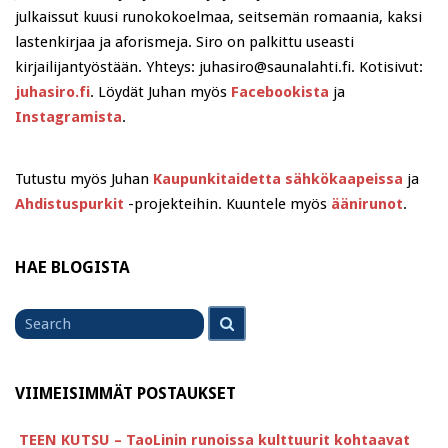
julkaissut kuusi runokokoelmaa, seitsemän romaania, kaksi
lastenkirjaa ja aforismeja. Siro on palkittu useasti
kirjailijantyöstään. Yhteys: juhasiro@saunalahti.fi. Kotisivut:
juhasiro.fi
. Löydät Juhan myös
Facebookista
ja
Instagramista
.
Tutustu myös Juhan
Kaupunkitaidetta sähkökaapeissa
ja
Ahdistuspurkit
-projekteihin. Kuuntele myös
äänirunot
.
HAE BLOGISTA
Search
Search
for
VIIMEISIMMÄT POSTAUKSET
TEEN KUTSU – TaoLinin runoissa kulttuurit kohtaavat