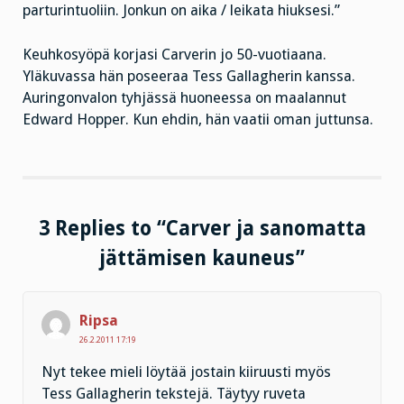
parturintuoliin. Jonkun on aika / leikata hiuksesi.”
Keuhkosyöpä korjasi Carverin jo 50-vuotiaana.
Yläkuvassa hän poseeraa Tess Gallagherin kanssa.
Auringonvalon tyhjässä huoneessa on maalannut
Edward Hopper. Kun ehdin, hän vaatii oman juttunsa.
3 Replies to “Carver ja sanomatta
jättämisen kauneus”
Ripsa
26.2.2011 17:19
Nyt tekee mieli löytää jostain kiiruusti myös
Tess Gallagherin tekstejä. Täytyy ruveta