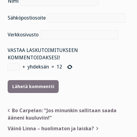
Nimi
Sähköpostiosoite
Verkkosivusto
VASTAA LASKUTOIMITUKSEEN
KOMMENTOIDAKSESI!
+
yhdeksän
=
12
Artikkelien
Bo Carpelan: ”Jos minunkin sallitaan saada
ääneni kuuluviin!”
selaus
Väinö Linna – huolimaton ja laiska?