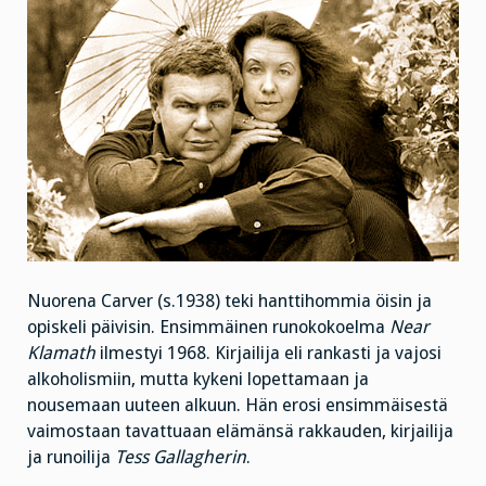
Nuorena Carver (s.1938) teki hanttihommia öisin ja
opiskeli päivisin. Ensimmäinen runokokoelma
Near
Klamath
ilmestyi 1968. Kirjailija eli rankasti ja vajosi
alkoholismiin, mutta kykeni lopettamaan ja
nousemaan uuteen alkuun. Hän erosi ensimmäisestä
vaimostaan tavattuaan elämänsä rakkauden, kirjailija
ja runoilija
Tess Gallagherin
.