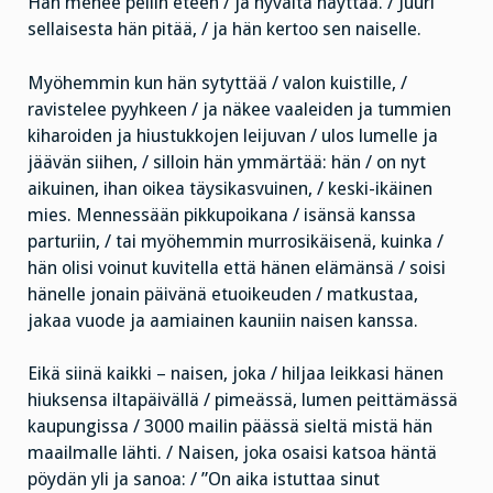
Hän menee peilin eteen / ja hyvältä näyttää. / Juuri
sellaisesta hän pitää, / ja hän kertoo sen naiselle.
Myöhemmin kun hän sytyttää / valon kuistille, /
ravistelee pyyhkeen / ja näkee vaaleiden ja tummien
kiharoiden ja hiustukkojen leijuvan / ulos lumelle ja
jäävän siihen, / silloin hän ymmärtää: hän / on nyt
aikuinen, ihan oikea täysikasvuinen, / keski-ikäinen
mies. Mennessään pikkupoikana / isänsä kanssa
parturiin, / tai myöhemmin murrosikäisenä, kuinka /
hän olisi voinut kuvitella että hänen elämänsä / soisi
hänelle jonain päivänä etuoikeuden / matkustaa,
jakaa vuode ja aamiainen kauniin naisen kanssa.
Eikä siinä kaikki – naisen, joka / hiljaa leikkasi hänen
hiuksensa iltapäivällä / pimeässä, lumen peittämässä
kaupungissa / 3000 mailin päässä sieltä mistä hän
maailmalle lähti. / Naisen, joka osaisi katsoa häntä
pöydän yli ja sanoa: / ”On aika istuttaa sinut