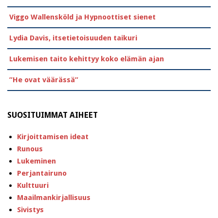
Viggo Wallensköld ja Hypnoottiset sienet
Lydia Davis, itsetietoisuuden taikuri
Lukemisen taito kehittyy koko elämän ajan
”He ovat väärässä”
SUOSITUIMMAT AIHEET
Kirjoittamisen ideat
Runous
Lukeminen
Perjantairuno
Kulttuuri
Maailmankirjallisuus
Sivistys