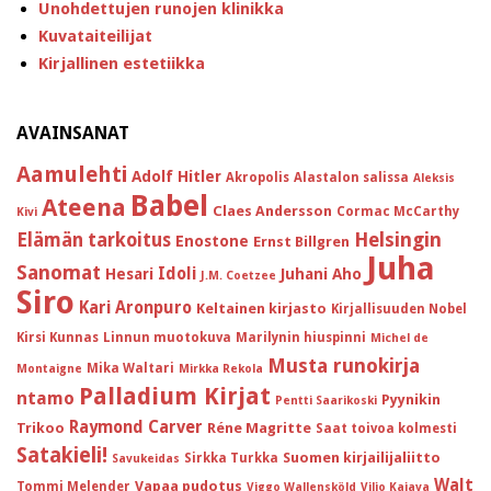
Unohdettujen runojen klinikka
Kuvataiteilijat
Kirjallinen estetiikka
AVAINSANAT
Aamulehti
Adolf Hitler
Akropolis
Alastalon salissa
Aleksis
Babel
Ateena
Claes Andersson
Cormac McCarthy
Kivi
Helsingin
Elämän tarkoitus
Enostone
Ernst Billgren
Juha
Sanomat
Idoli
Hesari
Juhani Aho
J.M. Coetzee
Siro
Kari Aronpuro
Keltainen kirjasto
Kirjallisuuden Nobel
Kirsi Kunnas
Linnun muotokuva
Marilynin hiuspinni
Michel de
Musta runokirja
Mika Waltari
Montaigne
Mirkka Rekola
Palladium Kirjat
ntamo
Pyynikin
Pentti Saarikoski
Raymond Carver
Trikoo
Réne Magritte
Saat toivoa kolmesti
Satakieli!
Suomen kirjailijaliitto
Sirkka Turkka
Savukeidas
Walt
Vapaa pudotus
Tommi Melender
Viggo Wallensköld
Viljo Kajava