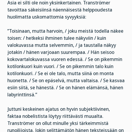
Asia ei silti ole noin yksinkertainen. Tranströmer
tavoittaa säkeisiinsä näennäisestä helppoudesta
huolimatta uskomattomia syvyyksiä:
”Toisinaan, mutta harvoin, / joku meistä todella näkee
toisen: / hetkeksi ihminen tulee näkyviin / kuin
valokuvassa mutta selvemmin, / ja taustalla näkyy
jotakin / hänen varjoaan suurempaa. / Hän seisoo
kokovartalokuvassa vuoren edessä. / Se on pikemmin
kotilonkuori kuin vuori. / Se on pikemmin talo kuin
kotilonkuori. / Se ei ole talo, mutta siinä on monta
huonetta. / Se on epäselvä, mutta valtaisa. / Se kasvaa
esiin siitä, se hänestä. / Se on hänen elämänsä, hänen
labyrinttinsä.”
Juttuni keskeinen ajatus on hyvin subjektiivinen,
faktaa nobelistista löytyy riittävästi muualta.
Tranströmer on ollut minulle yksi tärkeimmistä
runoilijoista. Jokin selittämätön hänen teksteissään on