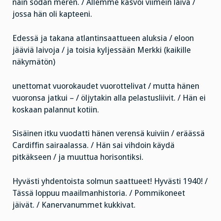
näin sodan meren. / Allemme kasvoi viimein laiva /
jossa hän oli kapteeni.
Edessä ja takana atlantinsaattueen aluksia / eloon
jääviä laivoja / ja toisia kyljessään Merkki (kaikille
näkymätön)
unettomat vuorokaudet vuorottelivat / mutta hänen
vuoronsa jatkui – / öljytakin alla pelastusliivit. / Hän ei
koskaan palannut kotiin.
Sisäinen itku vuodatti hänen verensä kuiviin / eräässä
Cardiffin sairaalassa. / Hän sai vihdoin käydä
pitkäkseen / ja muuttua horisontiksi.
Hyvästi yhdentoista solmun saattueet! Hyvästi 1940! /
Tässä loppuu maailmanhistoria. / Pommikoneet
jäivät. / Kanervanummet kukkivat.