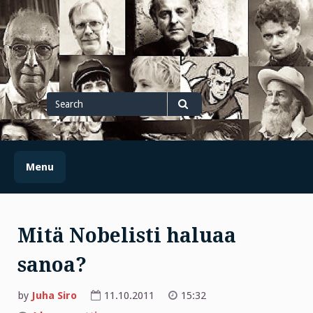
Skip
to
content
Search
for
Search
Menu
Mitä Nobelisti haluaa
sanoa?
by
Juha Siro
11.10.2011
15:32