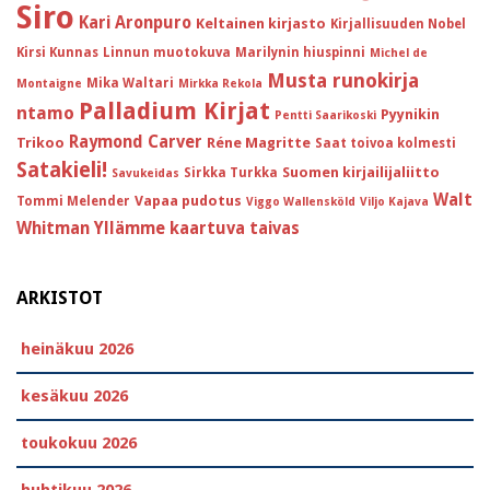
Siro
Kari Aronpuro
Keltainen kirjasto
Kirjallisuuden Nobel
Kirsi Kunnas
Linnun muotokuva
Marilynin hiuspinni
Michel de
Musta runokirja
Mika Waltari
Montaigne
Mirkka Rekola
Palladium Kirjat
ntamo
Pyynikin
Pentti Saarikoski
Raymond Carver
Trikoo
Réne Magritte
Saat toivoa kolmesti
Satakieli!
Suomen kirjailijaliitto
Sirkka Turkka
Savukeidas
Walt
Vapaa pudotus
Tommi Melender
Viggo Wallensköld
Viljo Kajava
Whitman
Yllämme kaartuva taivas
ARKISTOT
heinäkuu 2026
kesäkuu 2026
toukokuu 2026
huhtikuu 2026