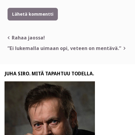
Artikkelien
Rahaa jaossa!
selaus
”Ei lukemalla uimaan opi, veteen on mentävä.”
JUHA SIRO. MITÄ TAPAHTUU TODELLA.