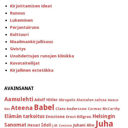
Kirjoittamisen ideat
Runous
Lukeminen
Perjantairuno
Kulttuuri
Maailmankirjallisuus
Sivistys
Unohdettujen runojen klinikka
Kuvataiteilijat
Kirjallinen estetiikka
AVAINSANAT
Aamulehti
Adolf Hitler
Akropolis
Alastalon salissa
Aleksis
Babel
Ateena
Claes Andersson
Cormac McCarthy
Kivi
Helsingin
Elämän tarkoitus
Enostone
Ernst Billgren
Juha
Sanomat
Idoli
Hesari
Juhani Aho
J.M. Coetzee