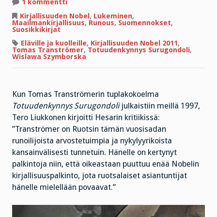
artikkeliin
1 kommentti
Mitä
Nobelisti
Kirjallisuuden Nobel
,
Lukeminen
,
haluaa
Maailmankirjallisuus
,
Runous
,
Suomennokset
,
sanoa?
Suosikkikirjat
Eläville ja kuolleille
,
Kirjallisuuden Nobel 2011
,
Tomas Tranströmer
,
Totuudenkynnys Surugondoli
,
Wislawa Szymborska
Kun Tomas Tranströmerin tuplakokoelma
Totuudenkynnys Surugondoli
julkaistiin meillä 1997,
Tero Liukkonen kirjoitti Hesarin kritiikissä:
”Tranströmer on Ruotsin tämän vuosisadan
runoilijoista arvostetuimpia ja nykylyyrikoista
kansainvälisesti tunnetuin. Hänelle on kertynyt
palkintoja niin, että oikeastaan puuttuu enää Nobelin
kirjallisuuspalkinto, jota ruotsalaiset asiantuntijat
hänelle mielellään povaavat.”