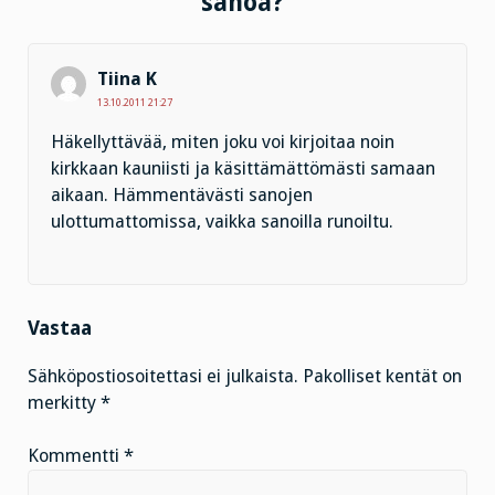
sanoa?”
Tiina K
13.10.2011 21:27
Häkellyttävää, miten joku voi kirjoitaa noin
kirkkaan kauniisti ja käsittämättömästi samaan
aikaan. Hämmentävästi sanojen
ulottumattomissa, vaikka sanoilla runoiltu.
Vastaa
Sähköpostiosoitettasi ei julkaista.
Pakolliset kentät on
merkitty
*
Kommentti
*