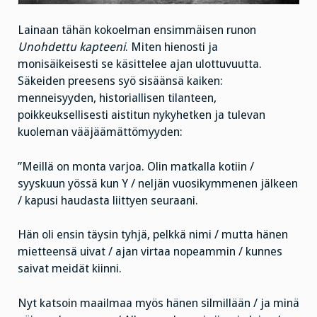
Lainaan tähän kokoelman ensimmäisen runon
Unohdettu kapteeni
. Miten hienosti ja
monisäikeisesti se käsittelee ajan ulottuvuutta.
Säkeiden preesens syö sisäänsä kaiken:
menneisyyden, historiallisen tilanteen,
poikkeuksellisesti aistitun nykyhetken ja tulevan
kuoleman vääjäämättömyyden:
”Meillä on monta varjoa. Olin matkalla kotiin /
syyskuun yössä kun Y / neljän vuosikymmenen jälkeen
/ kapusi haudasta liittyen seuraani.
Hän oli ensin täysin tyhjä, pelkkä nimi / mutta hänen
mietteensä uivat / ajan virtaa nopeammin / kunnes
saivat meidät kiinni.
Nyt katsoin maailmaa myös hänen silmillään / ja minä