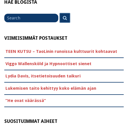
HAE BLOGISTA
Search
Search
for
VIIMEISIMMÄT POSTAUKSET
TEEN KUTSU – TaoLinin runoissa kulttuurit kohtaavat
Viggo Wallensköld ja Hypnoottiset sienet
Lydia Davis, itsetietoisuuden taikuri
Lukemisen taito kehittyy koko elämän ajan
”He ovat väärässä”
SUOSITUIMMAT AIHEET