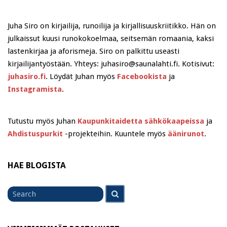
Juha Siro on kirjailija, runoilija ja kirjallisuuskriitikko. Hän on
julkaissut kuusi runokokoelmaa, seitsemän romaania, kaksi
lastenkirjaa ja aforismeja. Siro on palkittu useasti
kirjailijantyöstään. Yhteys: juhasiro@saunalahti.fi. Kotisivut:
juhasiro.fi
. Löydät Juhan myös
Facebookista
ja
Instagramista
.
Tutustu myös Juhan
Kaupunkitaidetta sähkökaapeissa
ja
Ahdistuspurkit
-projekteihin. Kuuntele myös
äänirunot
.
HAE BLOGISTA
Search
Search
for