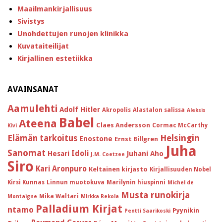
Maailmankirjallisuus
Sivistys
Unohdettujen runojen klinikka
Kuvataiteilijat
Kirjallinen estetiikka
AVAINSANAT
Aamulehti
Adolf Hitler
Akropolis
Alastalon salissa
Aleksis
Babel
Ateena
Claes Andersson
Cormac McCarthy
Kivi
Helsingin
Elämän tarkoitus
Enostone
Ernst Billgren
Juha
Sanomat
Idoli
Hesari
Juhani Aho
J.M. Coetzee
Siro
Kari Aronpuro
Keltainen kirjasto
Kirjallisuuden Nobel
Kirsi Kunnas
Linnun muotokuva
Marilynin hiuspinni
Michel de
Musta runokirja
Mika Waltari
Montaigne
Mirkka Rekola
Palladium Kirjat
ntamo
Pyynikin
Pentti Saarikoski