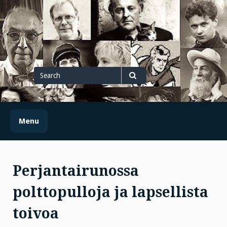
Skip
to
content
Search
for
Search
Menu
Perjantairunossa
polttopulloja ja lapsellista
toivoa