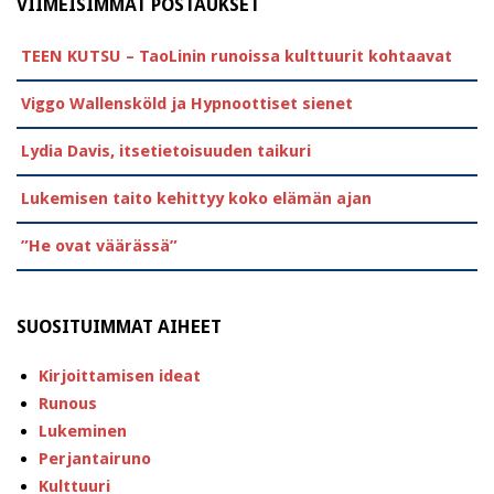
VIIMEISIMMÄT POSTAUKSET
TEEN KUTSU – TaoLinin runoissa kulttuurit kohtaavat
Viggo Wallensköld ja Hypnoottiset sienet
Lydia Davis, itsetietoisuuden taikuri
Lukemisen taito kehittyy koko elämän ajan
”He ovat väärässä”
SUOSITUIMMAT AIHEET
Kirjoittamisen ideat
Runous
Lukeminen
Perjantairuno
Kulttuuri