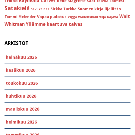
Raymond Carver
Trikoo
Réne Magritte
Saat toivoa kolmesti
Satakieli!
Suomen kirjailijaliitto
Sirkka Turkka
Savukeidas
Walt
Vapaa pudotus
Tommi Melender
Viggo Wallensköld
Viljo Kajava
Whitman
Yllämme kaartuva taivas
ARKISTOT
heinäkuu 2026
kesäkuu 2026
toukokuu 2026
huhtikuu 2026
maaliskuu 2026
helmikuu 2026
tammikuu 2026