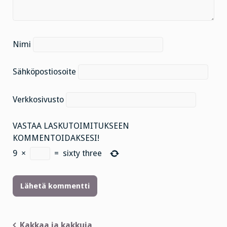
Nimi
Sähköpostiosoite
Verkkosivusto
VASTAA LASKUTOIMITUKSEEN
KOMMENTOIDAKSESI!
9
×
=
sixty three
Artikkelien
Kakkaa ja kakkuja