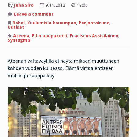
by
Juha Siro
9.11.2012
19:06
on
Leave a comment
Perjantairunossa
polttopulloja
Babel
,
Kuulumisia kauempaa
,
Perjantairuno
,
ja
Uutiset
lapsellista
toivoa
Ateena
,
EU:n apupaketti
,
Fraciscus Assisilainen
,
Syntagma
Ateenan valtaväylillä ei näytä mikään muuttuneen
kahden vuoden kuluessa. Elämä virtaa entiseen
malliin ja kauppa käy.