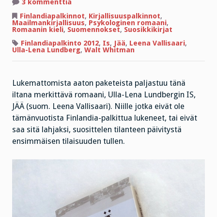
artikkeliin
3 kommenttia
Mikä
tekee
Finlandiapalkinnot
,
Kirjallisuuspalkinnot
,
romaanista
Maailmankirjallisuus
,
Psykologinen romaani
,
Finladiavoittajan?
Romaanin kieli
,
Suomennokset
,
Suosikkikirjat
Finlandiapalkinto 2012
,
Is
,
Jää
,
Leena Vallisaari
,
Ulla-Lena Lundberg
,
Walt Whitman
Lukemattomista aaton paketeista paljastuu tänä
iltana merkittävä romaani, Ulla-Lena Lundbergin IS,
JÄÄ (suom. Leena Vallisaari). Niille jotka eivät ole
tämänvuotista Finlandia-palkittua lukeneet, tai eivät
saa sitä lahjaksi, suosittelen tilanteen päivitystä
ensimmäisen tilaisuuden tullen.