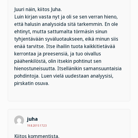
Juuri näin, kiitos Juha.
Luin kirjan vasta nyt ja oli se sen verran hieno,
että halusin analysoida sitä tarkemmin. En ole
ehtinyt, mutta sattumalta törmäsin sinun
tyhjentävään syväluotaukseen, eikä minun siis
enää tarvitse. Itse ihailin tuota kaikkitietävää
kerrontaa ja preesensiä, ja tuo oivallus
päähenkilöstä, olin itsekin pohtinut sen
hienostuneisuutta. Itsellänikin samansuuntaisia
pohdintoja. Luen vielä uudestaan analyysisi,
pirskatin osuva.
juha
19.8.2015 17:23
Kiitos kommentista.