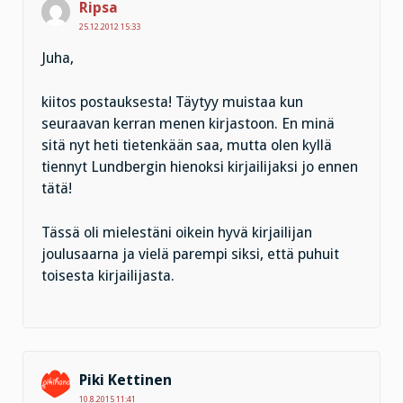
Ripsa
25.12.2012 15:33
Juha,
kiitos postauksesta! Täytyy muistaa kun
seuraavan kerran menen kirjastoon. En minä
sitä nyt heti tietenkään saa, mutta olen kyllä
tiennyt Lundbergin hienoksi kirjailijaksi jo ennen
tätä!
Tässä oli mielestäni oikein hyvä kirjailijan
joulusaarna ja vielä parempi siksi, että puhuit
toisesta kirjailijasta.
Piki Kettinen
10.8.2015 11:41