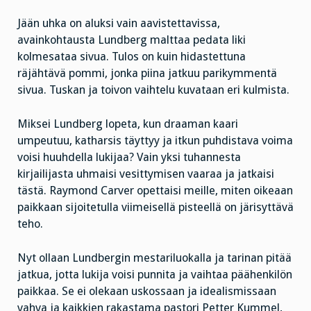
Jään uhka on aluksi vain aavistettavissa,
avainkohtausta Lundberg malttaa pedata liki
kolmesataa sivua. Tulos on kuin hidastettuna
räjähtävä pommi, jonka piina jatkuu parikymmentä
sivua. Tuskan ja toivon vaihtelu kuvataan eri kulmista.
Miksei Lundberg lopeta, kun draaman kaari
umpeutuu, katharsis täyttyy ja itkun puhdistava voima
voisi huuhdella lukijaa? Vain yksi tuhannesta
kirjailijasta uhmaisi vesittymisen vaaraa ja jatkaisi
tästä. Raymond Carver opettaisi meille, miten oikeaan
paikkaan sijoitetulla viimeisellä pisteellä on järisyttävä
teho.
Nyt ollaan Lundbergin mestariluokalla ja tarinan pitää
jatkua, jotta lukija voisi punnita ja vaihtaa päähenkilön
paikkaa. Se ei olekaan uskossaan ja idealismissaan
vahva ja kaikkien rakastama pastori Petter Kummel,