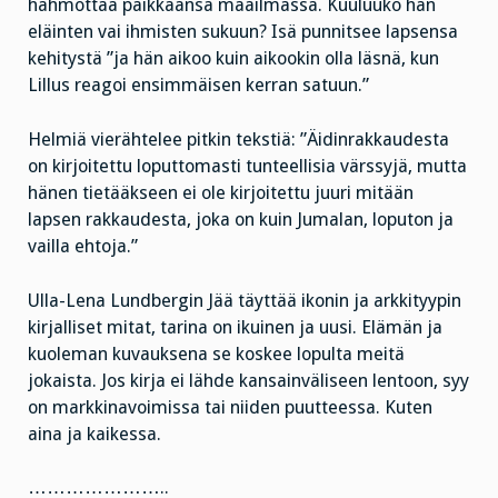
hahmottaa paikkaansa maailmassa. Kuuluuko hän
eläinten vai ihmisten sukuun? Isä punnitsee lapsensa
kehitystä ”ja hän aikoo kuin aikookin olla läsnä, kun
Lillus reagoi ensimmäisen kerran satuun.”
Helmiä vierähtelee pitkin tekstiä: ”Äidinrakkaudesta
on kirjoitettu loputtomasti tunteellisia värssyjä, mutta
hänen tietääkseen ei ole kirjoitettu juuri mitään
lapsen rakkaudesta, joka on kuin Jumalan, loputon ja
vailla ehtoja.”
Ulla-Lena Lundbergin Jää täyttää ikonin ja arkkityypin
kirjalliset mitat, tarina on ikuinen ja uusi. Elämän ja
kuoleman kuvauksena se koskee lopulta meitä
jokaista. Jos kirja ei lähde kansainväliseen lentoon, syy
on markkinavoimissa tai niiden puutteessa. Kuten
aina ja kaikessa.
…………………..