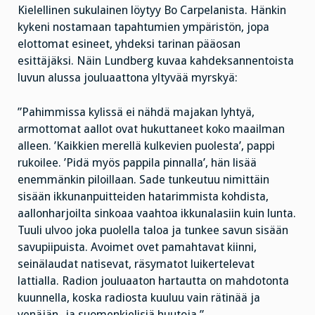
Kielellinen sukulainen löytyy Bo Carpelanista. Hänkin
kykeni nostamaan tapahtumien ympäristön, jopa
elottomat esineet, yhdeksi tarinan pääosan
esittäjäksi. Näin Lundberg kuvaa kahdeksannentoista
luvun alussa jouluaattona yltyvää myrskyä:
”Pahimmissa kylissä ei nähdä majakan lyhtyä,
armottomat aallot ovat hukuttaneet koko maailman
alleen. ’Kaikkien merellä kulkevien puolesta’, pappi
rukoilee. ’Pidä myös pappila pinnalla’, hän lisää
enemmänkin piloillaan. Sade tunkeutuu nimittäin
sisään ikkunanpuitteiden hatarimmista kohdista,
aallonharjoilta sinkoaa vaahtoa ikkunalasiin kuin lunta.
Tuuli ulvoo joka puolella taloa ja tunkee savun sisään
savupiipuista. Avoimet ovet pamahtavat kiinni,
seinälaudat natisevat, räsymatot luikertelevat
lattialla. Radion jouluaaton hartautta on mahdotonta
kuunnella, koska radiosta kuuluu vain rätinää ja
venäjän- ja suomenkielisiä huutoja.”