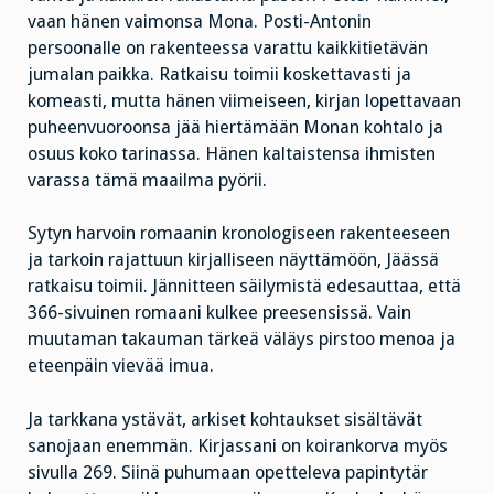
vaan hänen vaimonsa Mona. Posti-Antonin
persoonalle on rakenteessa varattu kaikkitietävän
jumalan paikka. Ratkaisu toimii koskettavasti ja
komeasti, mutta hänen viimeiseen, kirjan lopettavaan
puheenvuoroonsa jää hiertämään Monan kohtalo ja
osuus koko tarinassa. Hänen kaltaistensa ihmisten
varassa tämä maailma pyörii.
Sytyn harvoin romaanin kronologiseen rakenteeseen
ja tarkoin rajattuun kirjalliseen näyttämöön, Jäässä
ratkaisu toimii. Jännitteen säilymistä edesauttaa, että
366-sivuinen romaani kulkee preesensissä. Vain
muutaman takauman tärkeä väläys pirstoo menoa ja
eteenpäin vievää imua.
Ja tarkkana ystävät, arkiset kohtaukset sisältävät
sanojaan enemmän. Kirjassani on koirankorva myös
sivulla 269. Siinä puhumaan opetteleva papintytär