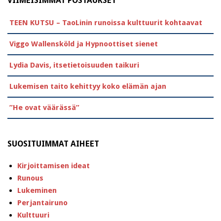
VIIMEISIMMÄT POSTAUKSET
TEEN KUTSU – TaoLinin runoissa kulttuurit kohtaavat
Viggo Wallensköld ja Hypnoottiset sienet
Lydia Davis, itsetietoisuuden taikuri
Lukemisen taito kehittyy koko elämän ajan
”He ovat väärässä”
SUOSITUIMMAT AIHEET
Kirjoittamisen ideat
Runous
Lukeminen
Perjantairuno
Kulttuuri