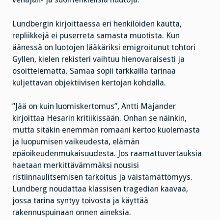
Lundbergin kirjoittaessa eri henkilöiden kautta,
repliikkejä ei puserreta samasta muotista. Kun
äänessä on luotojen lääkäriksi emigroitunut tohtori
Gyllen, kielen rekisteri vaihtuu hienovaraisesti ja
osoittelematta. Samaa sopii tarkkailla tarinaa
kuljettavan objektiivisen kertojan kohdalla.
”Jää on kuin luomiskertomus”, Antti Majander
kirjoittaa Hesarin kritiikissään. Onhan se näinkin,
mutta sitäkin enemmän romaani kertoo kuolemasta
ja luopumisen vaikeudesta, elämän
epäoikeudenmukaisuudesta. Jos raamattuvertauksia
haetaan merkittävämmäksi nousisi
ristiinnaulitsemisen tarkoitus ja väistämättömyys.
Lundberg noudattaa klassisen tragedian kaavaa,
jossa tarina syntyy toivosta ja käyttää
rakennuspuinaan onnen aineksia.