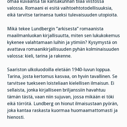
omaa kuvaansa tai kansakunnan tilaa viistossa
valossa. Romaani ei esitä vaihtoehtotodellisuuksia,
eikä tarvitse tarinansa tueksi tulevaisuuden utopioita.
Mikä tekee Lundbergin ”arkisesta” romaanista
maailmanluokan kirjallisuutta, miten sen lukukokemus
kykenee valahtamaan luihin ja ytimiin? Kysymystä on
avattava romaanikirjallisuuden pyhän kolminaisuuden
valossa: kieli, tarina ja rakenne.
Saariston ulkoluodoilla eletään 1940-luvun loppua.
Tarina, josta kertomus kasvaa, on hyvin tavallinen. Se
tarvitsee tuekseen loisteliaan kielellisen ilmaisun. Ei
sellaista, jonka kirjalliseen briljanssiin havahtuu
tämän tästä, vaan niin sujuvan, jossa mikään ei töki
eikä törrötä. Lundberg on hionut ilmaisustaan pyörän,
joka kantaa raskasta kuormaa huomaamattomasti ja
hienosti.