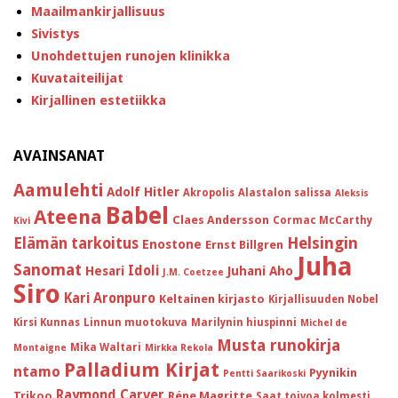
Maailmankirjallisuus
Sivistys
Unohdettujen runojen klinikka
Kuvataiteilijat
Kirjallinen estetiikka
AVAINSANAT
Aamulehti
Adolf Hitler
Akropolis
Alastalon salissa
Aleksis
Babel
Ateena
Claes Andersson
Cormac McCarthy
Kivi
Helsingin
Elämän tarkoitus
Enostone
Ernst Billgren
Juha
Sanomat
Idoli
Hesari
Juhani Aho
J.M. Coetzee
Siro
Kari Aronpuro
Keltainen kirjasto
Kirjallisuuden Nobel
Kirsi Kunnas
Linnun muotokuva
Marilynin hiuspinni
Michel de
Musta runokirja
Mika Waltari
Montaigne
Mirkka Rekola
Palladium Kirjat
ntamo
Pyynikin
Pentti Saarikoski
Raymond Carver
Trikoo
Réne Magritte
Saat toivoa kolmesti