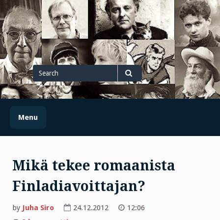
Skip
to
content
Search
for
Search
Menu
Mikä tekee romaanista
Finladiavoittajan?
by
Juha Siro
24.12.2012
12:06