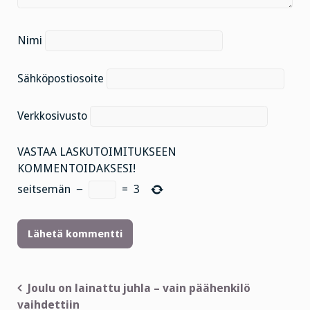
Nimi
Sähköpostiosoite
Verkkosivusto
VASTAA LASKUTOIMITUKSEEN
KOMMENTOIDAKSESI!
seitsemän
−
=
3
Artikkelien
Joulu on lainattu juhla – vain päähenkilö
vaihdettiin