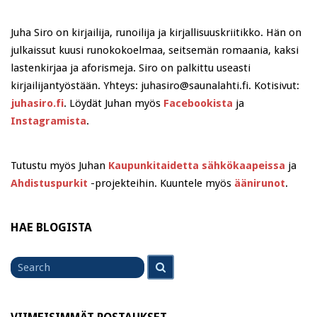
Juha Siro on kirjailija, runoilija ja kirjallisuuskriitikko. Hän on
julkaissut kuusi runokokoelmaa, seitsemän romaania, kaksi
lastenkirjaa ja aforismeja. Siro on palkittu useasti
kirjailijantyöstään. Yhteys: juhasiro@saunalahti.fi. Kotisivut:
juhasiro.fi
. Löydät Juhan myös
Facebookista
ja
Instagramista
.
Tutustu myös Juhan
Kaupunkitaidetta sähkökaapeissa
ja
Ahdistuspurkit
-projekteihin. Kuuntele myös
äänirunot
.
HAE BLOGISTA
Search
Search
for