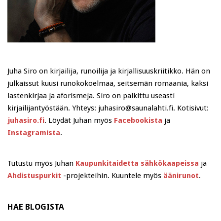
Juha Siro on kirjailija, runoilija ja kirjallisuuskriitikko. Hän on
julkaissut kuusi runokokoelmaa, seitsemän romaania, kaksi
lastenkirjaa ja aforismeja. Siro on palkittu useasti
kirjailijantyöstään. Yhteys: juhasiro@saunalahti.fi. Kotisivut:
juhasiro.fi
. Löydät Juhan myös
Facebookista
ja
Instagramista
.
Tutustu myös Juhan
Kaupunkitaidetta sähkökaapeissa
ja
Ahdistuspurkit
-projekteihin. Kuuntele myös
äänirunot
.
HAE BLOGISTA