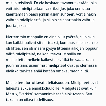
mielipiteisiinsä. En ole koskaan tavannut ketään joka
väittäisi mielipiteitään vääriksi. Jos joku onnistuu
kääntämään pääsi jonkin asian suhteen, voit ainakin
vaihtaa mielipidettä, ja silloin se saattaakin vaihtua
juurta jaksain.
Nyttemmin maapallo on aina ollut pyöreä, silloinkin
kun kaikki luulivat sitä litteäksi, kun taas silloin kun se
oli litteä, sen oli määrä pysyä litteänä aikojen loppuun.
Vältä mielipiteitä, ne kahlitsevat. Monilla on
mielipiteitä melkein kaikesta eivätkä he saa aikaan
juuri mitään; useimmat mielipiteet ovat jo olemassa
eivätkä tarvitse enää ketään omaksumaan niitä.
Mielipiteet turruttavat uteliaisuuden. Mielipiteet ovat
läheistä sukua ennakkoluuloille. Mielipiteet ovat kuin
Matrix, ”verkko” samannimisessä elokuvassa. Sen
takana on oikea todellisuus.