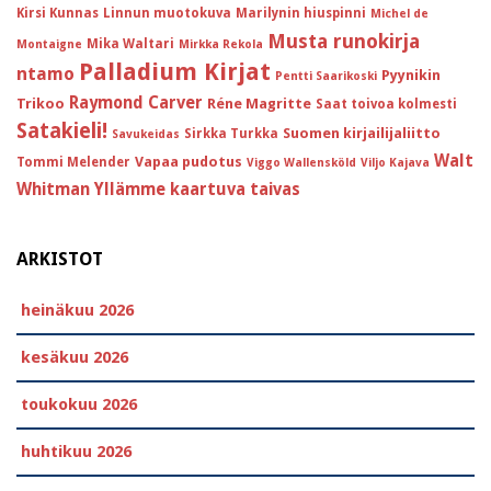
Kirsi Kunnas
Linnun muotokuva
Marilynin hiuspinni
Michel de
Musta runokirja
Mika Waltari
Montaigne
Mirkka Rekola
Palladium Kirjat
ntamo
Pyynikin
Pentti Saarikoski
Raymond Carver
Trikoo
Réne Magritte
Saat toivoa kolmesti
Satakieli!
Suomen kirjailijaliitto
Sirkka Turkka
Savukeidas
Walt
Vapaa pudotus
Tommi Melender
Viggo Wallensköld
Viljo Kajava
Whitman
Yllämme kaartuva taivas
ARKISTOT
heinäkuu 2026
kesäkuu 2026
toukokuu 2026
huhtikuu 2026