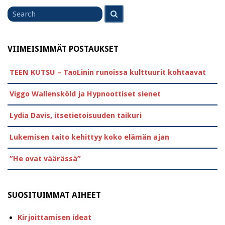
Search
Search
for
VIIMEISIMMÄT POSTAUKSET
TEEN KUTSU – TaoLinin runoissa kulttuurit kohtaavat
Viggo Wallensköld ja Hypnoottiset sienet
Lydia Davis, itsetietoisuuden taikuri
Lukemisen taito kehittyy koko elämän ajan
”He ovat väärässä”
SUOSITUIMMAT AIHEET
Kirjoittamisen ideat