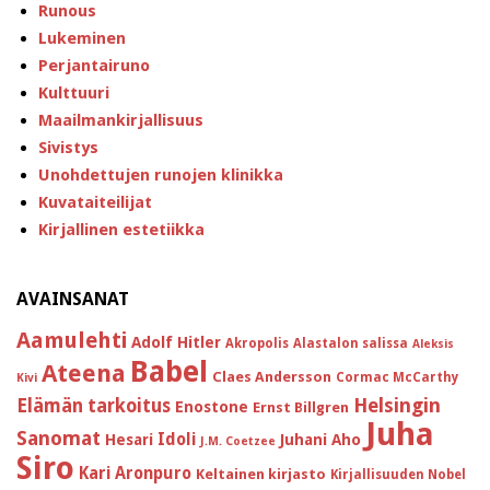
Runous
Lukeminen
Perjantairuno
Kulttuuri
Maailmankirjallisuus
Sivistys
Unohdettujen runojen klinikka
Kuvataiteilijat
Kirjallinen estetiikka
AVAINSANAT
Aamulehti
Adolf Hitler
Akropolis
Alastalon salissa
Aleksis
Babel
Ateena
Claes Andersson
Cormac McCarthy
Kivi
Helsingin
Elämän tarkoitus
Enostone
Ernst Billgren
Juha
Sanomat
Idoli
Hesari
Juhani Aho
J.M. Coetzee
Siro
Kari Aronpuro
Keltainen kirjasto
Kirjallisuuden Nobel