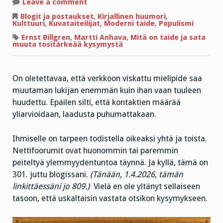
on
Leave a comment
Mistä
tiedän,
Blogit ja postaukset
,
Kirjallinen huumori
,
että
Kulttuuri
,
Kuvataiteilijat
,
Moderni taide
,
Populismi
minulla
on
Ernst Billgren
,
Martti Anhava
,
Mitä on taide ja sata
oikeat
muuta tositärkeää kysymystä
mielipiteet?
On oletettavaa, että verkkoon viskattu mielipide saa
muutaman lukijan enemmän kuin ihan vaan tuuleen
huudettu. Epäilen silti, että kontaktien määrää
yliarvioidaan, laadusta puhumattakaan.
Ihmiselle on tarpeen todistella oikeaksi yhtä ja toista.
Nettifoorumit ovat huonommin tai paremmin
peiteltyä ylemmyydentuntoa täynnä. Ja kyllä, tämä on
301. juttu blogissani.
(Tänään, 1.4.2026, tämän
linkittäessäni jo 809.)
Vielä en ole yltänyt sellaiseen
tasoon, että uskaltaisin vastata otsikon kysymykseen.