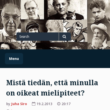
Skip
to
content
Search
for
Search
Menu
Mistä tiedän, että minulla
on oikeat mielipiteet?
by
Juha Siro
19.2.2013
20:17