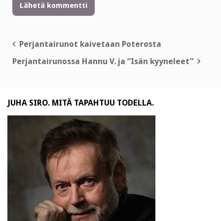
Artikkelien
Perjantairunot kaivetaan Poterosta
selaus
Perjantairunossa Hannu V. ja ”Isän kyyneleet”
JUHA SIRO. MITÄ TAPAHTUU TODELLA.