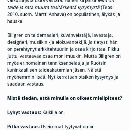
vaikuttajista osaa vastata. Hänen kirjansa
Mitä on
taide ja sata muuta tositärkeätä kysymystä
(Teos
2010, suom. Martti Anhava) on populistinen, älykäs ja
hauska.
Billgren on taidemaalari, kuvanveistäjä, lavastaja,
designeri, musiikin -ja elokuvantekijä. Ja tietysti hän
on perehtynyt arkkitehtuuriin ja osaa kirjoittaa. Pikku
juttu, vastaavaa osaa moni muukin. Mutta Billgren on
myös erinomainen tenniksenpelaaja ja Ruotsin
kuninkaallisen taideakatemian jäsen. Näistä
myöhemmin lisää. Nyt kerrataan otsikon kysymys ja
saadaan vastaus.
Mistä tiedän, että minulla on oikeat mielipiteet?
Lyhyt vastaus:
Kaikilla on.
Pitkä vastaus:
Useimmat tyytyvät omiin