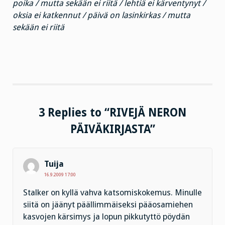
poika / mutta sekään ei riitä / lehtiä ei kärventynyt /
oksia ei katkennut / päivä on lasinkirkas / mutta
sekään ei riitä
3 Replies to “RIVEJÄ NERON
PÄIVÄKIRJASTA”
Tuija
16.9.2009 17:00
Stalker on kyllä vahva katsomiskokemus. Minulle
siitä on jäänyt päällimmäiseksi pääosamiehen
kasvojen kärsimys ja lopun pikkutyttö pöydän