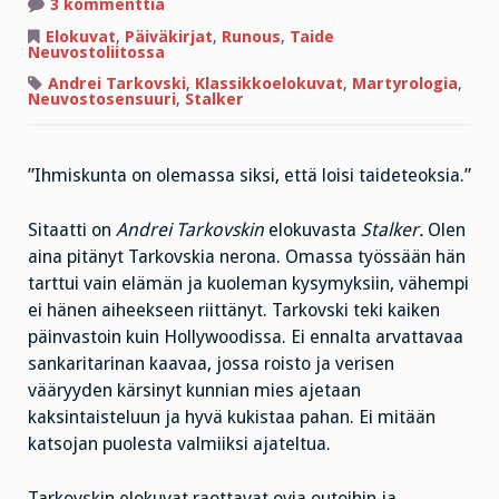
artikkeliin
3 kommenttia
RIVEJÄ
NERON
Elokuvat
,
Päiväkirjat
,
Runous
,
Taide
PÄIVÄKIRJASTA
Neuvostoliitossa
Andrei Tarkovski
,
Klassikkoelokuvat
,
Martyrologia
,
Neuvostosensuuri
,
Stalker
”Ihmiskunta on olemassa siksi, että loisi taideteoksia.”
Sitaatti on
Andrei Tarkovskin
elokuvasta
Stalker.
Olen
aina pitänyt Tarkovskia nerona. Omassa työssään hän
tarttui vain elämän ja kuoleman kysymyksiin, vähempi
ei hänen aiheekseen riittänyt. Tarkovski teki kaiken
päinvastoin kuin Hollywoodissa. Ei ennalta arvattavaa
sankaritarinan kaavaa, jossa roisto ja verisen
vääryyden kärsinyt kunnian mies ajetaan
kaksintaisteluun ja hyvä kukistaa pahan. Ei mitään
katsojan puolesta valmiiksi ajateltua.
Tarkovskin elokuvat raottavat ovia outoihin ja