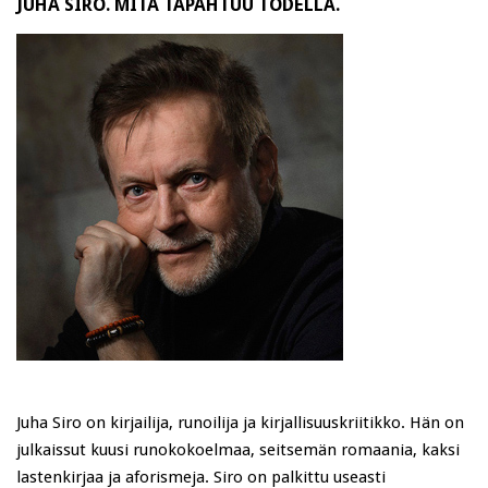
JUHA SIRO. MITÄ TAPAHTUU TODELLA.
Juha Siro on kirjailija, runoilija ja kirjallisuuskriitikko. Hän on
julkaissut kuusi runokokoelmaa, seitsemän romaania, kaksi
lastenkirjaa ja aforismeja. Siro on palkittu useasti