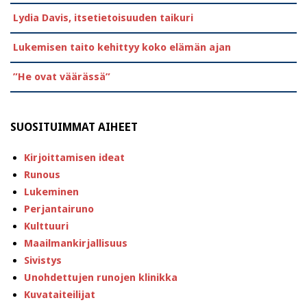
Lydia Davis, itsetietoisuuden taikuri
Lukemisen taito kehittyy koko elämän ajan
”He ovat väärässä”
SUOSITUIMMAT AIHEET
Kirjoittamisen ideat
Runous
Lukeminen
Perjantairuno
Kulttuuri
Maailmankirjallisuus
Sivistys
Unohdettujen runojen klinikka
Kuvataiteilijat