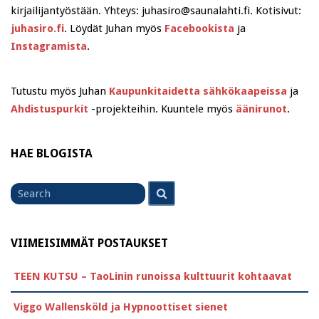
kirjailijantyöstään. Yhteys: juhasiro@saunalahti.fi. Kotisivut:
juhasiro.fi
. Löydät Juhan myös
Facebookista
ja
Instagramista
.
Tutustu myös Juhan
Kaupunkitaidetta sähkökaapeissa
ja
Ahdistuspurkit
-projekteihin. Kuuntele myös
äänirunot
.
HAE BLOGISTA
Search
Search
for
VIIMEISIMMÄT POSTAUKSET
TEEN KUTSU – TaoLinin runoissa kulttuurit kohtaavat
Viggo Wallensköld ja Hypnoottiset sienet