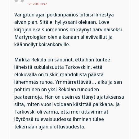
17.9.2009 10:47
Vangitun ajan pokkaripainos pitäisi ilmestyä
aivan pian. Sitä ei hyllyssäni olekaan. Love
kirjojen eka suomennos on käynyt harvinaiseksi.
Martyrologian olen aikanaan alleviivaillut ja
käännellyt koirankorville.
Mirkka Rekola on sanonut, että hän tuntee
läheistä sukulaisuutta Tarkovskiin, että
elokuvalla on tuskin mahdollista päästä
lähemmäs runoa. Ymmärrettävää… aika ja sen
pohtiminen on yksi Rekolan runouden
pääteemoja. Hän on usein esittänyt ajatuksensa
siitä, miten vuosi voidaan käsittää paikkana. Ja
Tarkovski oli varma, että merkittävimmät
löytönsä tulevaisuudessa ihminen tulee
tekemään ajan ulottuvuudesta.