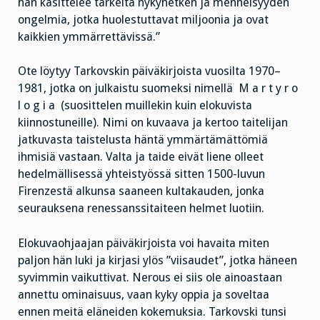
hän käsittelee tärkeitä nykyhetken ja menneisyyden
ongelmia, jotka huolestuttavat miljoonia ja ovat
kaikkien ymmärrettävissä.”
Ote löytyy Tarkovskin päiväkirjoista vuosilta 1970–
1981, jotka on julkaistu suomeksi nimellä M a r t y r o
l o g i a (suosittelen muillekin kuin elokuvista
kiinnostuneille). Nimi on kuvaava ja kertoo taitelijan
jatkuvasta taistelusta häntä ymmärtämättömiä
ihmisiä vastaan. Valta ja taide eivät liene olleet
hedelmällisessä yhteistyössä sitten 1500-luvun
Firenzestä alkunsa saaneen kultakauden, jonka
seurauksena renessanssitaiteen helmet luotiin.
Elokuvaohjaajan päiväkirjoista voi havaita miten
paljon hän luki ja kirjasi ylös ”viisaudet”, jotka häneen
syvimmin vaikuttivat. Nerous ei siis ole ainoastaan
annettu ominaisuus, vaan kyky oppia ja soveltaa
ennen meitä eläneiden kokemuksia. Tarkovski tunsi