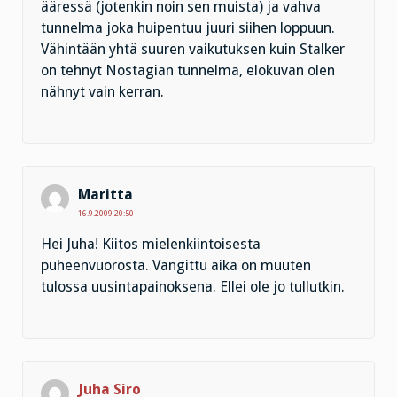
ääressä (jotenkin noin sen muista) ja vahva
tunnelma joka huipentuu juuri siihen loppuun.
Vähintään yhtä suuren vaikutuksen kuin Stalker
on tehnyt Nostagian tunnelma, elokuvan olen
nähnyt vain kerran.
Maritta
16.9.2009 20:50
Hei Juha! Kiitos mielenkiintoisesta
puheenvuorosta. Vangittu aika on muuten
tulossa uusintapainoksena. Ellei ole jo tullutkin.
Juha Siro