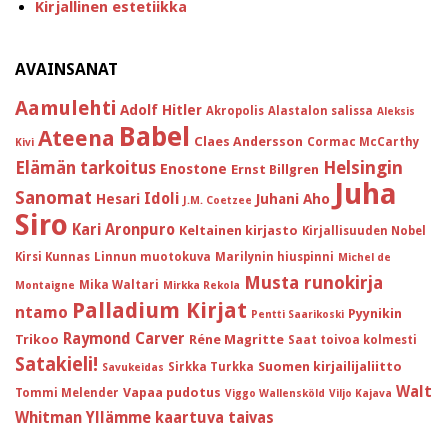
Kirjallinen estetiikka
AVAINSANAT
Aamulehti
Adolf Hitler
Akropolis
Alastalon salissa
Aleksis
Babel
Ateena
Claes Andersson
Cormac McCarthy
Kivi
Helsingin
Elämän tarkoitus
Enostone
Ernst Billgren
Juha
Sanomat
Idoli
Hesari
Juhani Aho
J.M. Coetzee
Siro
Kari Aronpuro
Keltainen kirjasto
Kirjallisuuden Nobel
Kirsi Kunnas
Linnun muotokuva
Marilynin hiuspinni
Michel de
Musta runokirja
Mika Waltari
Montaigne
Mirkka Rekola
Palladium Kirjat
ntamo
Pyynikin
Pentti Saarikoski
Raymond Carver
Trikoo
Réne Magritte
Saat toivoa kolmesti
Satakieli!
Suomen kirjailijaliitto
Sirkka Turkka
Savukeidas
Walt
Vapaa pudotus
Tommi Melender
Viggo Wallensköld
Viljo Kajava
Whitman
Yllämme kaartuva taivas