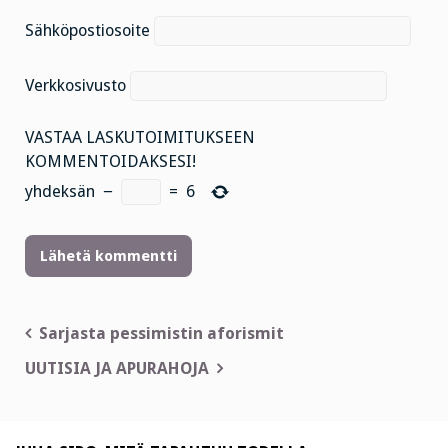
Sähköpostiosoite
Verkkosivusto
VASTAA LASKUTOIMITUKSEEN
KOMMENTOIDAKSESI!
yhdeksän
−
=
6
Artikkelien
Sarjasta pessimistin aforismit
selaus
UUTISIA JA APURAHOJA