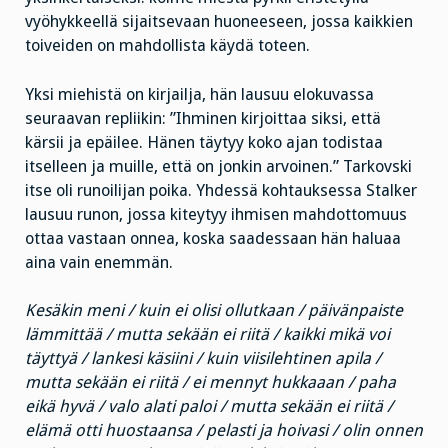
vyöhykkeellä sijaitsevaan huoneeseen, jossa kaikkien
toiveiden on mahdollista käydä toteen.
Yksi miehistä on kirjailja, hän lausuu elokuvassa
seuraavan repliikin: ”Ihminen kirjoittaa siksi, että
kärsii ja epäilee. Hänen täytyy koko ajan todistaa
itselleen ja muille, että on jonkin arvoinen.” Tarkovski
itse oli runoilijan poika. Yhdessä kohtauksessa Stalker
lausuu runon, jossa kiteytyy ihmisen mahdottomuus
ottaa vastaan onnea, koska saadessaan hän haluaa
aina vain enemmän.
Kesäkin meni / kuin ei olisi ollutkaan / päivänpaiste
lämmittää / mutta sekään ei riitä / kaikki mikä voi
täyttyä / lankesi käsiini / kuin viisilehtinen apila /
mutta sekään ei riitä / ei mennyt hukkaaan / paha
eikä hyvä / valo alati paloi / mutta sekään ei riitä /
elämä otti huostaansa / pelasti ja hoivasi / olin onnen