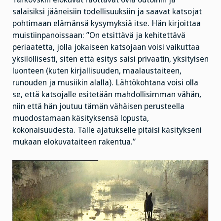
salaisiksi jääneisiin todellisuuksiin ja saavat katsojat
pohtimaan elämänsä kysymyksiä itse. Hän kirjoittaa
muistiinpanoissaan: ”On etsittävä ja kehitettävä
periaatetta, jolla jokaiseen katsojaan voisi vaikuttaa
yksilöllisesti, siten että esitys saisi privaatin, yksityisen
luonteen (kuten kirjallisuuden, maalaustaiteen,
runouden ja musiikin alalla). Lähtökohtana voisi olla
se, että katsojalle esitetään mahdollisimman vähän,
niin että hän joutuu tämän vähäisen perusteella
muodostamaan käsityksensä lopusta,
kokonaisuudesta. Tälle ajatukselle pitäisi käsitykseni
mukaan elokuvataiteen rakentua.”