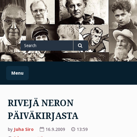
Skip
to
content
Search
for
Search
Menu
RIVEJÄ NERON
PÄIVÄKIRJASTA
by
Juha Siro
16.9.2009
13:59