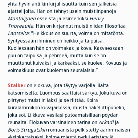
yhtä hyvin antiikin kirjallisuutta kuin sen jälkeisiä
ajattelijoita. Hän on tehnyt usein muistiinpanoja
Montaignen
esseistä ja esimerkiksi
Henry
Thoreaulta
. Hän on kirjannut muistiin idän filosofiaa
Laotselta
: ”Heikkous on suurta, voima on mitätöntä.
Syntyessään ihminen on heikko ja taipuisa.
Kuollessaan hän on voimakas ja kova. Kasvaessaan
puu on taipuisa ja pehmeä, mutta kun se on
muuttunut kuivaksi ja karkeaksi, se kuolee. Kovuus ja
voimakkuus ovat kuoleman seuralaisia.”
Stalker
on elokuva, jota täytyy varjella liialta
katsomiselta. Luomous saattaisi särkyä. Joku kuva on
piirtynyt muistiin iäksi ja se riittää. Koira
kuralammikon kuvajaisessa, musta bakeliittipuhelin,
joka soi. Liikkuva vesilasi putoamaisillaan pöydän
reunalta. Elokuvan varsinainen tarina on
Arkadi
ja
Boris Strugatskin
romaanista pelkistetty äärimmäisen
yksinkertaiseksi: kolme miestä pyrkii eristetyllä