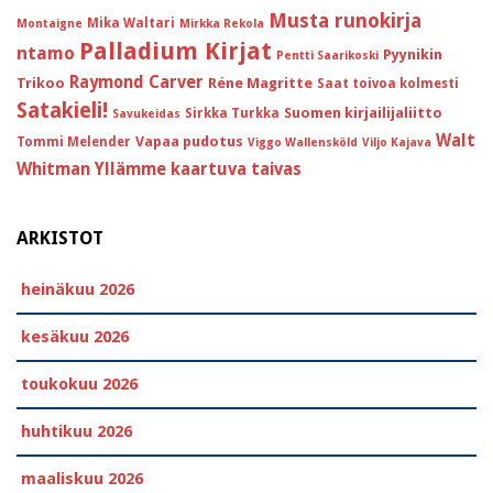
Musta runokirja
Mika Waltari
Montaigne
Mirkka Rekola
Palladium Kirjat
ntamo
Pyynikin
Pentti Saarikoski
Raymond Carver
Trikoo
Réne Magritte
Saat toivoa kolmesti
Satakieli!
Suomen kirjailijaliitto
Sirkka Turkka
Savukeidas
Walt
Vapaa pudotus
Tommi Melender
Viggo Wallensköld
Viljo Kajava
Whitman
Yllämme kaartuva taivas
ARKISTOT
heinäkuu 2026
kesäkuu 2026
toukokuu 2026
huhtikuu 2026
maaliskuu 2026