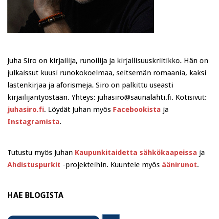
Juha Siro on kirjailija, runoilija ja kirjallisuuskriitikko. Hän on
julkaissut kuusi runokokoelmaa, seitsemän romaania, kaksi
lastenkirjaa ja aforismeja. Siro on palkittu useasti
kirjailijantyöstään. Yhteys: juhasiro@saunalahti.fi. Kotisivut:
juhasiro.fi
. Löydät Juhan myös
Facebookista
ja
Instagramista
.
Tutustu myös Juhan
Kaupunkitaidetta sähkökaapeissa
ja
Ahdistuspurkit
-projekteihin. Kuuntele myös
äänirunot
.
HAE BLOGISTA
Search
Search