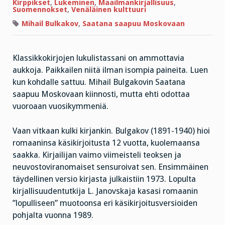
sapuskaa
Kirppikset
,
Lukeminen
,
Maailmankirjallisuus
,
Suomennokset
,
Venäläinen kulttuuri
Mihail Bulkakov
,
Saatana saapuu Moskovaan
Klassikkokirjojen lukulistassani on ammottavia
aukkoja. Paikkailen niitä ilman isompia paineita. Luen
kun kohdalle sattuu. Mihail Bulgakovin Saatana
saapuu Moskovaan kiinnosti, mutta ehti odottaa
vuoroaan vuosikymmeniä.
Vaan vitkaan kulki kirjankin. Bulgakov (1891-1940) hioi
romaaninsa käsikirjoitusta 12 vuotta, kuolemaansa
saakka. Kirjailijan vaimo viimeisteli teoksen ja
neuvostoviranomaiset sensuroivat sen. Ensimmäinen
täydellinen versio kirjasta julkaistiin 1973. Lopulta
kirjallisuudentutkija L. Janovskaja kasasi romaanin
”lopulliseen” muotoonsa eri käsikirjoitusversioiden
pohjalta vuonna 1989.