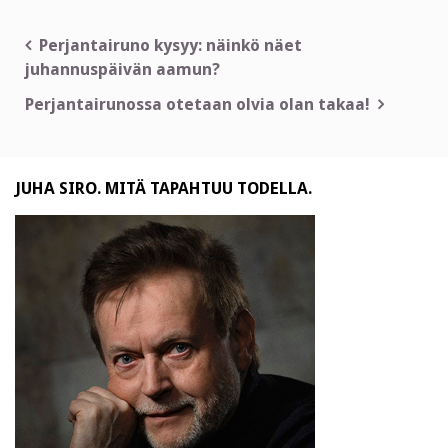
Artikkelien
Perjantairuno kysyy: näinkö näet
juhannuspäivän aamun?
selaus
Perjantairunossa otetaan olvia olan takaa!
JUHA SIRO. MITÄ TAPAHTUU TODELLA.