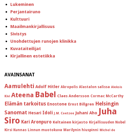
Lukeminen
Perjantairuno
Kulttuuri
Maailmankirjallisuus
Sivistys
Unohdettujen runojen klinikka
Kuvataiteilijat
Kirjallinen estetiikka
AVAINSANAT
Aamulehti
Adolf Hitler
Akropolis
Alastalon salissa
Aleksis
Babel
Ateena
Claes Andersson
Cormac McCarthy
Kivi
Helsingin
Elämän tarkoitus
Enostone
Ernst Billgren
Juha
Sanomat
Idoli
Hesari
Juhani Aho
J.M. Coetzee
Siro
Kari Aronpuro
Keltainen kirjasto
Kirjallisuuden Nobel
Kirsi Kunnas
Linnun muotokuva
Marilynin hiuspinni
Michel de