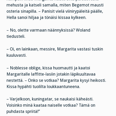
mehusta ja katseli samalla, miten Begemot mausti
osteria sinapilla. – Panisit vielä viinirypäleitä päälle,
Hella sanoi hiljaa ja tönäisi kissaa kylkeen.
– No, olette varmaan näännyksissä? Woland
tiedusteli.
– Oi, en lainkaan, messire, Margarita vastasi tuskin
kuuluvasti.
– Noblesse oblige, kissa huomautti ja kaatoi
Margaritalle laffitte-lasiin jotakin läpikuultavaa
nestettä. – Onko se votkaa? Margarita kysyi heikosti.
Kissa hypähti tuolilta loukkaantuneena.
– Varjelkoon, kuningatar, se naukaisi käheästi.
Voisinko minä kaataa naiselle votkaa? Tämä on
puhdasta spriitä!”