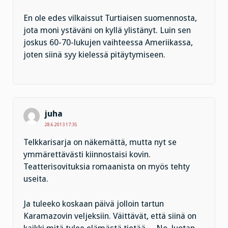
En ole edes vilkaissut Turtiaisen suomennosta,
jota moni ystäväni on kyllä ylistänyt. Luin sen
joskus 60-70-lukujen vaihteessa Ameriikassa,
joten siinä syy kielessä pitäytymiseen.
juha
28.6.2013 17:35
Telkkarisarja on näkemättä, mutta nyt se
ymmärettävästi kiinnostaisi kovin.
Teatterisovituksia romaanista on myös tehty
useita.
Ja tuleeko koskaan päivä jolloin tartun
Karamazovin veljeksiin. Väittävät, että siinä on