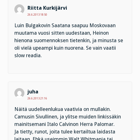
Riitta Kurkijärvi
26.6.2013 18:50
Luin Bulgakovin Saatana saapuu Moskovaan
muutama vuosi sitten uudestaan, Heinon
hienona suomennoksen tietenkin, ja minusta se
oli vielä upeampi kuin nuorena. Se vain vaatii
slow readia.
juha
26.6.2013 21:16
Näitä uudelleenlukua vaativia on mullakin.
Camusin Sivullinen, ja ylitse muiden linkissäkin
mainitsemani Italo Calvinon Herra Palomar.
Ja tietty, runot, joita tulee kertailtua laidasta
laitaan. Ehkä useimmin Walt Whitmania tai