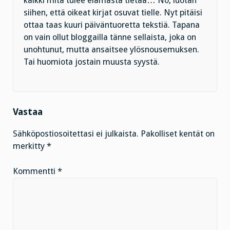
kaikki mitä tulee elämästä tietää… No, luotan
siihen, että oikeat kirjat osuvat tielle. Nyt pitäisi
ottaa taas kuuri päiväntuoretta tekstiä. Tapana
on vain ollut bloggailla tänne sellaista, joka on
unohtunut, mutta ansaitsee ylösnousemuksen.
Tai huomiota jostain muusta syystä.
Vastaa
Sähköpostiosoitettasi ei julkaista.
Pakolliset kentät on
merkitty
*
Kommentti
*