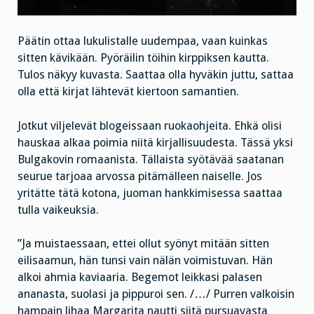
Päätin ottaa lukulistalle uudempaa, vaan kuinkas
sitten kävikään. Pyöräilin töihin kirppiksen kautta.
Tulos näkyy kuvasta. Saattaa olla hyväkin juttu, sattaa
olla että kirjat lähtevät kiertoon samantien.
Jotkut viljelevät blogeissaan ruokaohjeita. Ehkä olisi
hauskaa alkaa poimia niitä kirjallisuudesta. Tässä yksi
Bulgakovin romaanista. Tällaista syötävää saatanan
seurue tarjoaa arvossa pitämälleen naiselle. Jos
yritätte tätä kotona, juoman hankkimisessa saattaa
tulla vaikeuksia.
”Ja muistaessaan, ettei ollut syönyt mitään sitten
eilisaamun, hän tunsi vain nälän voimistuvan. Hän
alkoi ahmia kaviaaria. Begemot leikkasi palasen
ananasta, suolasi ja pippuroi sen. /…/ Purren valkoisin
hampain lihaa Margarita nautti siitä pursuavasta