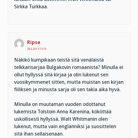
Sirkka Turkkaa.
Ripsa
28.6.2013 15:19
Näkikö kumpikaan teistä sitä venäläistä
telkkarisarjaa Bulgakovin romaanista? Minulla ei
ollut hyllyssä sitä kirjaa ja olin lukenut sen
vuosikymmenet sitten, mutta muistan sen kirjan
fiiliksen ja minusta sarja oli sen takia aika hyvä.
Minulla on muutaman vuoden odottanut
lukemista Tolstoin Anna Karenina, kököttää
uskollisesti hyllyssä. Walt Whitmanin olen
lukenut, mutta vain englanniksi ja suosittelen
sitä ihan sellaisenaan.