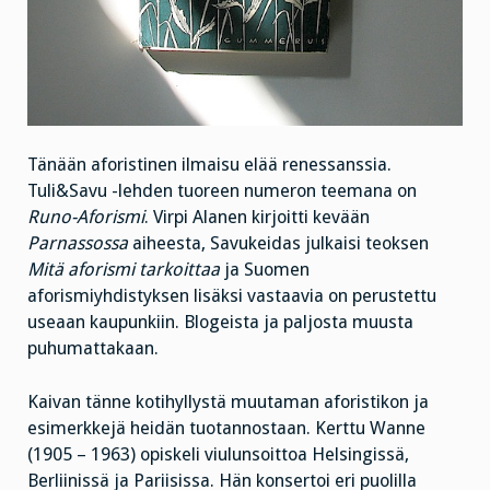
Tänään aforistinen ilmaisu elää renessanssia.
Tuli&Savu -lehden tuoreen numeron teemana on
Runo-Aforismi
. Virpi Alanen kirjoitti kevään
Parnassossa
aiheesta, Savukeidas julkaisi teoksen
Mitä aforismi tarkoittaa
ja Suomen
aforismiyhdistyksen lisäksi vastaavia on perustettu
useaan kaupunkiin. Blogeista ja paljosta muusta
puhumattakaan.
Kaivan tänne kotihyllystä muutaman aforistikon ja
esimerkkejä heidän tuotannostaan. Kerttu Wanne
(1905 – 1963) opiskeli viulunsoittoa Helsingissä,
Berliinissä ja Pariisissa. Hän konsertoi eri puolilla