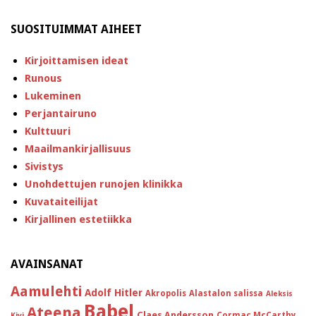
SUOSITUIMMAT AIHEET
Kirjoittamisen ideat
Runous
Lukeminen
Perjantairuno
Kulttuuri
Maailmankirjallisuus
Sivistys
Unohdettujen runojen klinikka
Kuvataiteilijat
Kirjallinen estetiikka
AVAINSANAT
Aamulehti
Adolf Hitler
Akropolis
Alastalon salissa
Aleksis
Babel
Ateena
Claes Andersson
Cormac McCarthy
Kivi