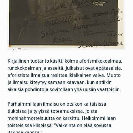
Kirjallinen tuotanto käsitti kolme aforismikokoelmaa,
runokokoelman ja esseitä. Julkaisut ovat epätasaisia,
aforistista ilmaisua rasittaa ikiaikainen vaiva. Muoto
ja ilmaisu kiteytyy samaan kaavaan, kun antiikin
aikaisia pohdintoja sovitellaan yhä uusiin vaatteisiin.
Parhaimmillaan ilmaisu on otsikon kaltaisissa
tiukoissa ja tylyissä toteamuksissa, joista
monihahmotteisuutta on karsittu. Heikoimmillaan
toisteisissa kliseissä: ”Vaikeinta on elää sovussa
itsensä kanssa.”