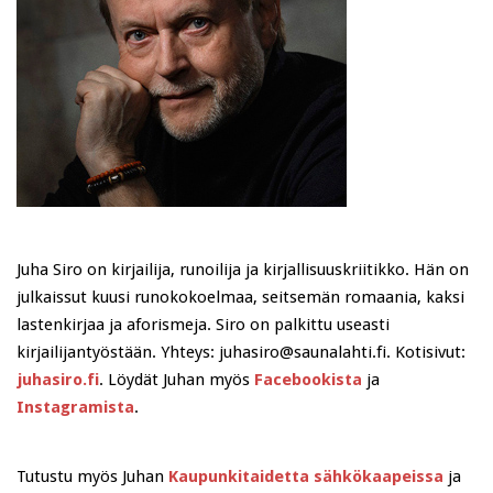
Juha Siro on kirjailija, runoilija ja kirjallisuuskriitikko. Hän on
julkaissut kuusi runokokoelmaa, seitsemän romaania, kaksi
lastenkirjaa ja aforismeja. Siro on palkittu useasti
kirjailijantyöstään. Yhteys: juhasiro@saunalahti.fi. Kotisivut:
juhasiro.fi
. Löydät Juhan myös
Facebookista
ja
Instagramista
.
Tutustu myös Juhan
Kaupunkitaidetta sähkökaapeissa
ja