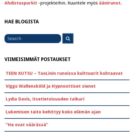
Ahdistuspurkit
-projekteihin. Kuuntele myös
äänirunot
.
HAE BLOGISTA
Search
Search
for
VIIMEISIMMÄT POSTAUKSET
TEEN KUTSU – TaoLinin runoissa kulttuurit kohtaavat
Viggo Wallensköld ja Hypnoottiset sienet
Lydia Davis, itsetietoisuuden taikuri
Lukemisen taito kehittyy koko elämän ajan
”He ovat väärässä”