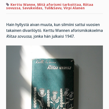
voi
auttaa”
Kerttu Wanne
,
Mitä aforismi tarkoittaa
,
Riitaa
sovussa
,
Savukeidas
,
Tuli&Savu
,
Virpi Alanen
Hain hyllystä aivan muuta, kun silmiini sattui vuosien
takainen divarilöytö. Kerttu Wannen aforismikokoelma
Riitaa sovussa
, jonka hän julkaisi 1947.