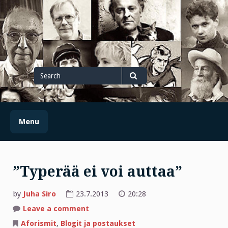
Skip
to
content
Search
for
Search
Menu
”Typerää ei voi auttaa”
by
Juha Siro
23.7.2013
20:28
on
Leave a comment
”Typerää
ei
Aforismit
,
Blogit ja postaukset