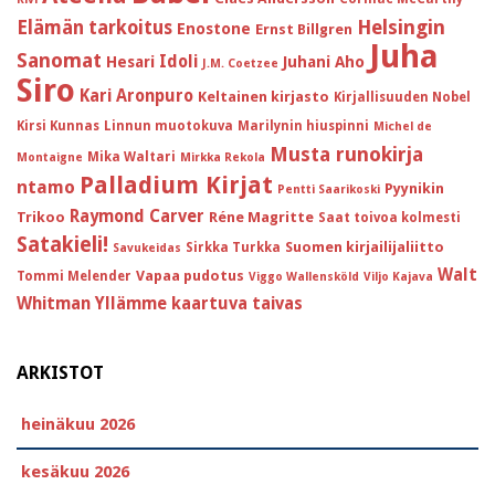
Helsingin
Elämän tarkoitus
Enostone
Ernst Billgren
Juha
Sanomat
Idoli
Hesari
Juhani Aho
J.M. Coetzee
Siro
Kari Aronpuro
Keltainen kirjasto
Kirjallisuuden Nobel
Kirsi Kunnas
Linnun muotokuva
Marilynin hiuspinni
Michel de
Musta runokirja
Mika Waltari
Montaigne
Mirkka Rekola
Palladium Kirjat
ntamo
Pyynikin
Pentti Saarikoski
Raymond Carver
Trikoo
Réne Magritte
Saat toivoa kolmesti
Satakieli!
Suomen kirjailijaliitto
Sirkka Turkka
Savukeidas
Walt
Vapaa pudotus
Tommi Melender
Viggo Wallensköld
Viljo Kajava
Whitman
Yllämme kaartuva taivas
ARKISTOT
heinäkuu 2026
kesäkuu 2026