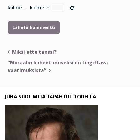
kolme
−
kolme
=
Artikkelien
Miksi ette tanssi?
selaus
”Moraalin kohentamiseksi on tingittävä
vaatimuksista”
JUHA SIRO. MITÄ TAPAHTUU TODELLA.