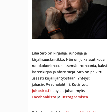
Juha Siro on kirjailija, runoilija ja
kirjallisuuskriitikko. Hän on julkaissut kuusi
runokokoelmaa, seitsemän romaania, kaksi
lastenkirjaa ja aforismeja. Siro on palkittu
useasti kirjailijantyöstään. Yhteys:
juhasiro@saunalahti.fi. Kotisivut:
juhasiro.fi
. Löydät Juhan myös
Facebookista
ja
Instagramista
.