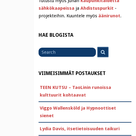
Tutustu myös Juhan
Kaupunkitaidetta
sähkökaapeissa
ja
Ahdistuspurkit
-
projekteihin. Kuuntele myös
äänirunot
.
HAE BLOGISTA
Search
Search
for
VIIMEISIMMÄT POSTAUKSET
TEEN KUTSU – TaoLinin runoissa
kulttuurit kohtaavat
Viggo Wallensköld ja Hypnoottiset
sienet
Lydia Davis, itsetietoisuuden taikuri