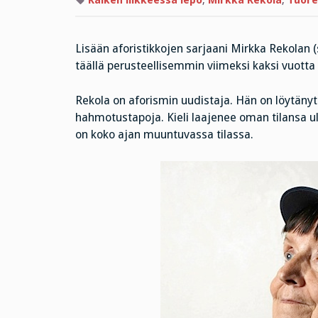
Kaiken liikkeessä lepo
,
Mirkka Rekola
,
Tuore
Lisään aforistikkojen sarjaani Mirkka Rekolan (
täällä perusteellisemmin viimeksi kaksi vuotta s
Rekola on aforismin uudistaja. Hän on löytänyt 
hahmotustapoja. Kieli laajenee oman tilansa ulk
on koko ajan muuntuvassa tilassa.