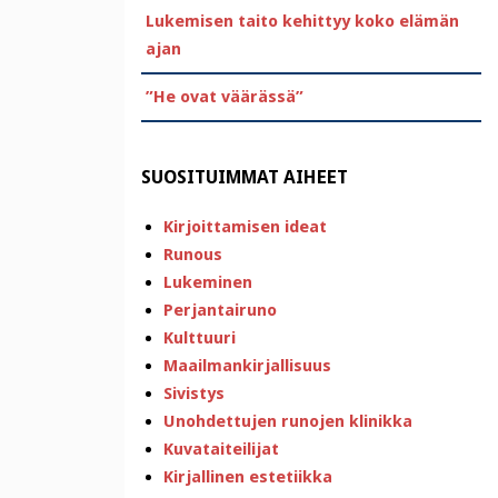
Lukemisen taito kehittyy koko elämän
ajan
”He ovat väärässä”
SUOSITUIMMAT AIHEET
Kirjoittamisen ideat
Runous
Lukeminen
Perjantairuno
Kulttuuri
Maailmankirjallisuus
Sivistys
Unohdettujen runojen klinikka
Kuvataiteilijat
Kirjallinen estetiikka