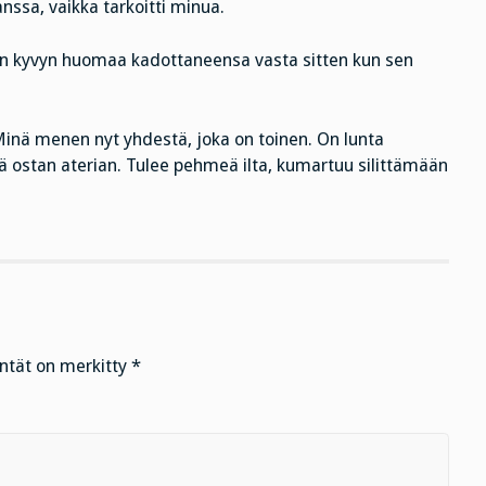
anssa, vaikka tarkoitti minua.
sen kyvyn huomaa kadottaneensa vasta sitten kun sen
 Minä menen nyt yhdestä, joka on toinen. On lunta
nä ostan aterian. Tulee pehmeä ilta, kumartuu silittämään
entät on merkitty
*