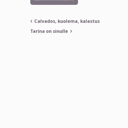
Artikkelien
Calvados, kuolema, kalastus
selaus
Tarina on sinulle