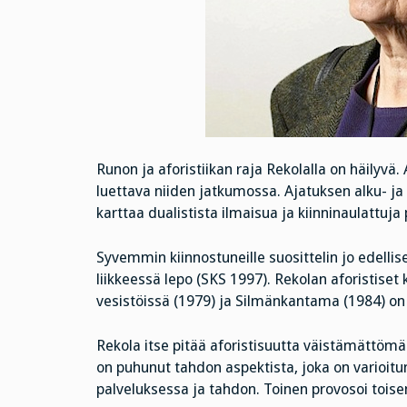
Runon ja aforistiikan raja Rekolalla on häilyvä.
luettava niiden jatkumossa. Ajatuksen alku- ja 
karttaa dualistista ilmaisua ja kiinninaulattuja
Syvemmin kiinnostuneille suosittelin jo edellis
liikkeessä lepo (SKS 1997). Rekolan aforistise
vesistöissä (1979) ja Silmänkantama (1984) on
Rekola itse pitää aforistisuutta väistämättömänä
on puhunut tahdon aspektista, joka on varioitu
palveluksessa ja tahdon. Toinen provosoi toise