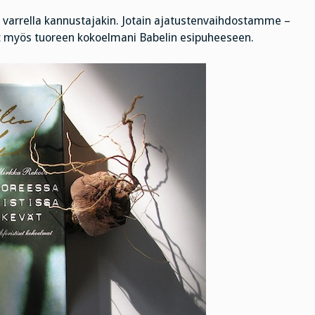
ien varrella kannustajakin. Jotain ajatustenvaihdostamme –
unut myös tuoreen kokoelmani Babelin esipuheeseen.