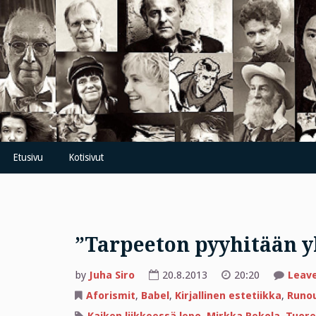
Skip
to
content
Etusivu
Kotisivut
”Tarpeeton pyyhitään y
by
Juha Siro
20.8.2013
20:20
Leav
Aforismit
,
Babel
,
Kirjallinen estetiikka
,
Runo