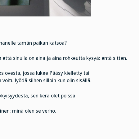
i hänelle tämän paikan katsoa?
ttä sinulla on aina ja aina rohkeutta kysyä: entä sitten.
ovesta, jossa lukee Pääsy kielletty tai
oitu lyödä siihen silloin kun olin sisällä.
yisyydestä, sen kera olet poissa.
inen: minä olen se verho.