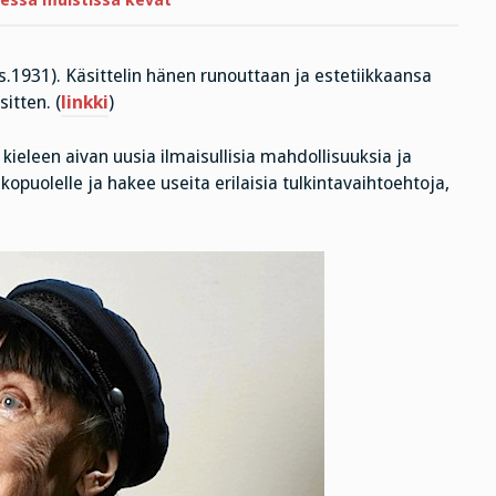
essa muistissa kevät
s.1931). Käsittelin hänen runouttaan ja estetiikkaansa
itten. (
linkki
)
kieleen aivan uusia ilmaisullisia mahdollisuuksia ja
opuolelle ja hakee useita erilaisia tulkintavaihtoehtoja,