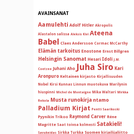
AVAINSANAT
Aamulehti
Adolf Hitler
Akropolis
Ateena
Alastalon salissa
Aleksis Kivi
Babel
Claes Andersson
Cormac McCarthy
Elämän tarkoitus
Enostone
Ernst Billgren
Helsingin Sanomat
Idoli
Hesari
J.M.
Juha Siro
Kari
Juhani Aho
Coetzee
Aronpuro
Keltainen kirjasto
Kirjallisuuden
Nobel
Kirsi Kunnas
Linnun muotokuva
Marilynin
hiuspinni
Mika Waltari
Michel de Montaigne
Mirkka
Musta runokirja
ntamo
Rekola
Palladium Kirjat
Pentti Saarikoski
Raymond Carver
Pyynikin Trikoo
Réne
Satakieli!
Magritte
Saat toivoa kolmesti
Suomen kirjailijaliitto
Sirkka Turkka
Savukeidas