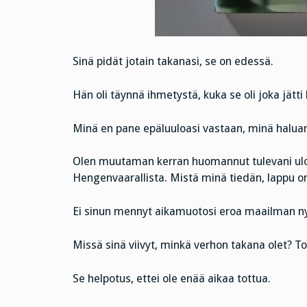
Sinä pidät jotain takanasi, se on edessä.
Hän oli täynnä ihmetystä, kuka se oli joka jätt
Minä en pane epäluuloasi vastaan, minä haluan e
Olen muutaman kerran huomannut tulevani ulos 
Hengenvaarallista. Mistä minä tiedän, lappu on v
Ei sinun mennyt aikamuotosi eroa maailman nyk
Missä sinä viivyt, minkä verhon takana olet? To
Se helpotus, ettei ole enää aikaa tottua.