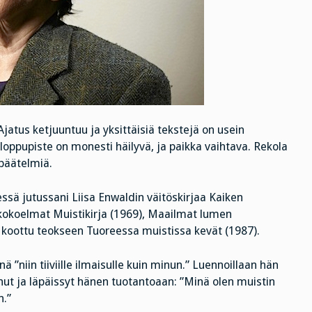
 Ajatus ketjuuntuu ja yksittäisiä tekstejä on usein
loppupiste on monesti häilyvä, ja paikka vaihtava. Rekola
 päätelmiä.
essä jutussani Liisa Enwaldin väitöskirjaa Kaiken
t kokoelmat Muistikirja (1969), Maailmat lumen
 koottu teokseen Tuoreessa muistissa kevät (1987).
 ”niin tiiviille ilmaisulle kuin minun.” Luennoillaan hän
nut ja läpäissyt hänen tuotantoaan: ”Minä olen muistin
n.”