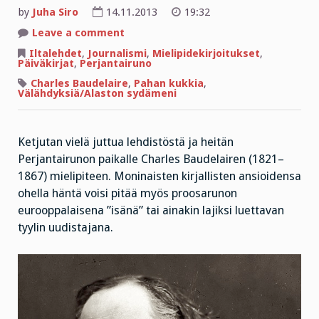
by
Juha Siro
14.11.2013
19:32
on
Leave a comment
”Pöyristyttäviä
näyttöjä
Iltalehdet
,
Journalismi
,
Mielipidekirjoitukset
,
ihmisen
Päiväkirjat
,
Perjantairuno
turmeltuneisuudesta”
Charles Baudelaire
,
Pahan kukkia
,
Välähdyksiä/Alaston sydämeni
Ketjutan vielä juttua lehdistöstä ja heitän
Perjantairunon paikalle Charles Baudelairen (1821–
1867) mielipiteen. Moninaisten kirjallisten ansioidensa
ohella häntä voisi pitää myös proosarunon
eurooppalaisena ”isänä” tai ainakin lajiksi luettavan
tyylin uudistajana.