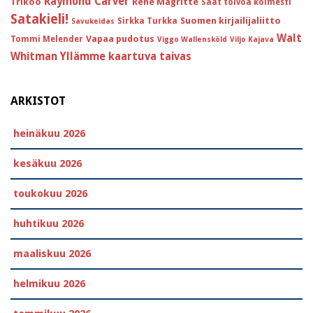
Raymond Carver
Trikoo
Réne Magritte
Saat toivoa kolmesti
Satakieli!
Suomen kirjailijaliitto
Sirkka Turkka
Savukeidas
Walt
Vapaa pudotus
Tommi Melender
Viggo Wallensköld
Viljo Kajava
Whitman
Yllämme kaartuva taivas
ARKISTOT
heinäkuu 2026
kesäkuu 2026
toukokuu 2026
huhtikuu 2026
maaliskuu 2026
helmikuu 2026