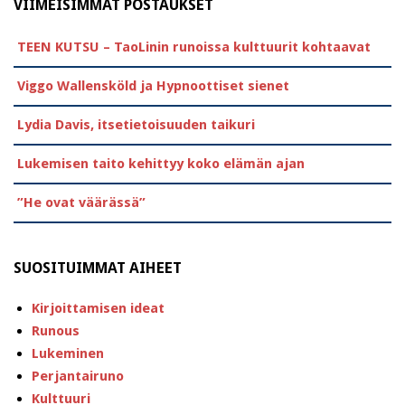
VIIMEISIMMÄT POSTAUKSET
TEEN KUTSU – TaoLinin runoissa kulttuurit kohtaavat
Viggo Wallensköld ja Hypnoottiset sienet
Lydia Davis, itsetietoisuuden taikuri
Lukemisen taito kehittyy koko elämän ajan
”He ovat väärässä”
SUOSITUIMMAT AIHEET
Kirjoittamisen ideat
Runous
Lukeminen
Perjantairuno
Kulttuuri