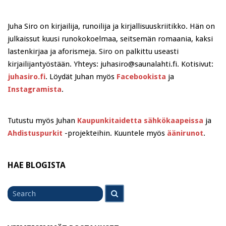
Juha Siro on kirjailija, runoilija ja kirjallisuuskriitikko. Hän on
julkaissut kuusi runokokoelmaa, seitsemän romaania, kaksi
lastenkirjaa ja aforismeja. Siro on palkittu useasti
kirjailijantyöstään. Yhteys: juhasiro@saunalahti.fi. Kotisivut:
juhasiro.fi
. Löydät Juhan myös
Facebookista
ja
Instagramista
.
Tutustu myös Juhan
Kaupunkitaidetta sähkökaapeissa
ja
Ahdistuspurkit
-projekteihin. Kuuntele myös
äänirunot
.
HAE BLOGISTA
Search
Search
for