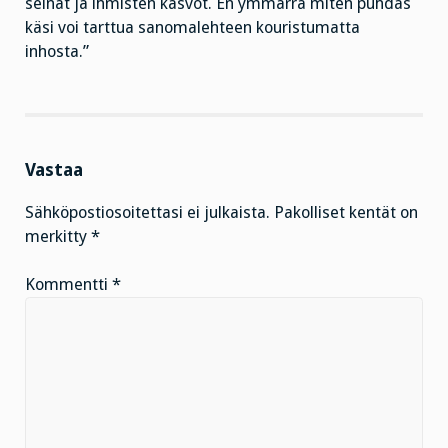
seinät ja ihmisten kasvot. En ymmärrä miten puhdas
käsi voi tarttua sanomalehteen kouristumatta
inhosta.”
Vastaa
Sähköpostiosoitettasi ei julkaista.
Pakolliset kentät on
merkitty
*
Kommentti
*