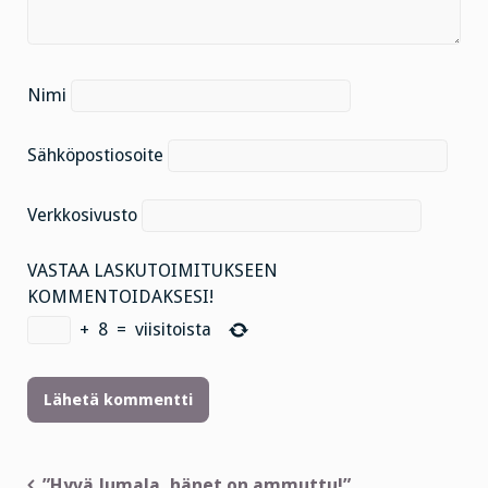
Nimi
Sähköpostiosoite
Verkkosivusto
VASTAA LASKUTOIMITUKSEEN
KOMMENTOIDAKSESI!
+
8
=
viisitoista
Artikkelien
”Hyvä Jumala, hänet on ammuttu!”