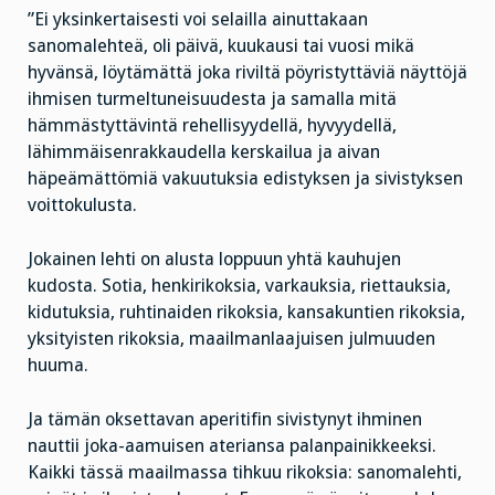
”Ei yksinkertaisesti voi selailla ainuttakaan
sanomalehteä, oli päivä, kuukausi tai vuosi mikä
hyvänsä, löytämättä joka riviltä pöyristyttäviä näyttöjä
ihmisen turmeltuneisuudesta ja samalla mitä
hämmästyttävintä rehellisyydellä, hyvyydellä,
lähimmäisenrakkaudella kerskailua ja aivan
häpeämättömiä vakuutuksia edistyksen ja sivistyksen
voittokulusta.
Jokainen lehti on alusta loppuun yhtä kauhujen
kudosta. Sotia, henkirikoksia, varkauksia, riettauksia,
kidutuksia, ruhtinaiden rikoksia, kansakuntien rikoksia,
yksityisten rikoksia, maailmanlaajuisen julmuuden
huuma.
Ja tämän oksettavan aperitifin sivistynyt ihminen
nauttii joka-aamuisen ateriansa palanpainikkeeksi.
Kaikki tässä maailmassa tihkuu rikoksia: sanomalehti,