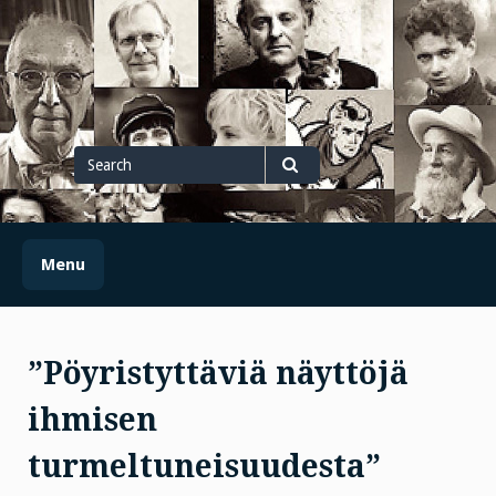
Skip
to
content
Search
for
Search
Menu
”Pöyristyttäviä näyttöjä
ihmisen
turmeltuneisuudesta”