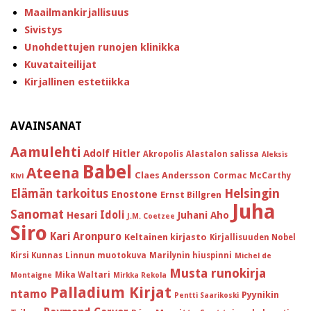
Maailmankirjallisuus
Sivistys
Unohdettujen runojen klinikka
Kuvataiteilijat
Kirjallinen estetiikka
AVAINSANAT
Aamulehti
Adolf Hitler
Akropolis
Alastalon salissa
Aleksis
Babel
Ateena
Claes Andersson
Cormac McCarthy
Kivi
Helsingin
Elämän tarkoitus
Enostone
Ernst Billgren
Juha
Sanomat
Idoli
Hesari
Juhani Aho
J.M. Coetzee
Siro
Kari Aronpuro
Keltainen kirjasto
Kirjallisuuden Nobel
Kirsi Kunnas
Linnun muotokuva
Marilynin hiuspinni
Michel de
Musta runokirja
Mika Waltari
Montaigne
Mirkka Rekola
Palladium Kirjat
ntamo
Pyynikin
Pentti Saarikoski