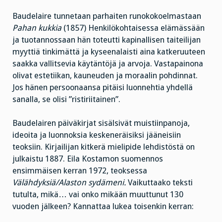
Baudelaire tunnetaan parhaiten runokokoelmastaan
Pahan kukkia
(1857) Henkilökohtaisessa elämässään
ja tuotannossaan hän toteutti kapinallisen taiteilijan
myyttiä tinkimättä ja kyseenalaisti aina katkeruuteen
saakka vallitsevia käytäntöjä ja arvoja. Vastapainona
olivat estetiikan, kauneuden ja moraalin pohdinnat.
Jos hänen persoonaansa pitäisi luonnehtia yhdellä
sanalla, se olisi ”ristiriitainen”.
Baudelairen päiväkirjat sisälsivät muistiinpanoja,
ideoita ja luonnoksia keskeneräisiksi jääneisiin
teoksiin. Kirjailijan kitkerä mielipide lehdistöstä on
julkaistu 1887. Eila Kostamon suomennos
ensimmäisen kerran 1972, teoksessa
Välähdyksiä/Alaston sydämeni.
Vaikuttaako teksti
tutulta, mikä… vai onko mikään muuttunut 130
vuoden jälkeen? Kannattaa lukea toisenkin kerran: