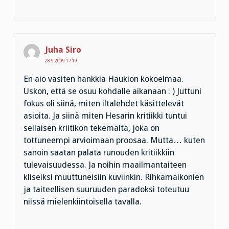
Juha Siro
28.9.2009 17:19
En aio vasiten hankkia Haukion kokoelmaa.
Uskon, että se osuu kohdalle aikanaan : ) Juttuni
fokus oli siinä, miten iltalehdet käsittelevät
asioita. Ja siinä miten Hesarin kritiikki tuntui
sellaisen kriitikon tekemältä, joka on
tottuneempi arvioimaan proosaa. Mutta… kuten
sanoin saatan palata runouden kritiikkiin
tulevaisuudessa. Ja noihin maailmantaiteen
kliseiksi muuttuneisiin kuviinkin. Rihkamaikonien
ja taiteellisen suuruuden paradoksi toteutuu
niissä mielenkiintoisella tavalla.