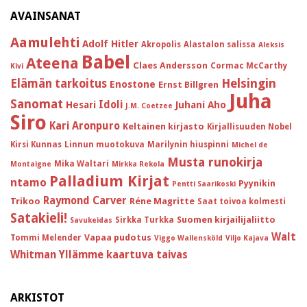
AVAINSANAT
Aamulehti
Adolf Hitler
Akropolis
Alastalon salissa
Aleksis
Babel
Ateena
Claes Andersson
Cormac McCarthy
Kivi
Helsingin
Elämän tarkoitus
Enostone
Ernst Billgren
Juha
Sanomat
Idoli
Hesari
Juhani Aho
J.M. Coetzee
Siro
Kari Aronpuro
Keltainen kirjasto
Kirjallisuuden Nobel
Kirsi Kunnas
Linnun muotokuva
Marilynin hiuspinni
Michel de
Musta runokirja
Mika Waltari
Montaigne
Mirkka Rekola
Palladium Kirjat
ntamo
Pyynikin
Pentti Saarikoski
Raymond Carver
Trikoo
Réne Magritte
Saat toivoa kolmesti
Satakieli!
Suomen kirjailijaliitto
Sirkka Turkka
Savukeidas
Walt
Vapaa pudotus
Tommi Melender
Viggo Wallensköld
Viljo Kajava
Whitman
Yllämme kaartuva taivas
ARKISTOT