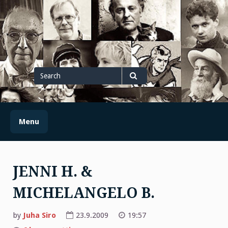
Skip
to
content
Search
for
Search
Menu
JENNI H. &
MICHELANGELO B.
by
Juha Siro
23.9.2009
19:57