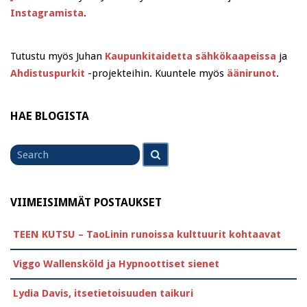
Instagramista
.
Tutustu myös Juhan
Kaupunkitaidetta sähkökaapeissa
ja
Ahdistuspurkit
-projekteihin. Kuuntele myös
äänirunot
.
HAE BLOGISTA
Search
Search
for
VIIMEISIMMÄT POSTAUKSET
TEEN KUTSU – TaoLinin runoissa kulttuurit kohtaavat
Viggo Wallensköld ja Hypnoottiset sienet
Lydia Davis, itsetietoisuuden taikuri