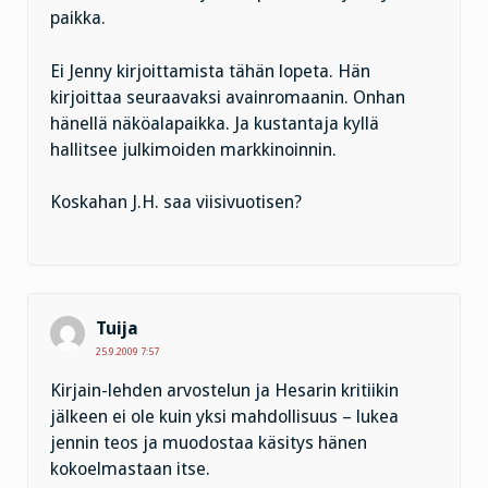
paikka.
Ei Jenny kirjoittamista tähän lopeta. Hän
kirjoittaa seuraavaksi avainromaanin. Onhan
hänellä näköalapaikka. Ja kustantaja kyllä
hallitsee julkimoiden markkinoinnin.
Koskahan J.H. saa viisivuotisen?
Tuija
25.9.2009 7:57
Kirjain-lehden arvostelun ja Hesarin kritiikin
jälkeen ei ole kuin yksi mahdollisuus – lukea
jennin teos ja muodostaa käsitys hänen
kokoelmastaan itse.