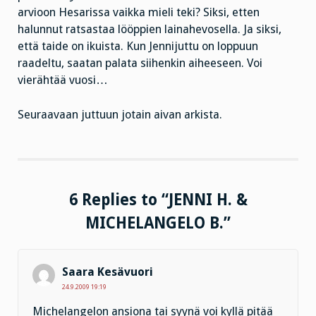
arvioon Hesarissa vaikka mieli teki? Siksi, etten
halunnut ratsastaa lööppien lainahevosella. Ja siksi,
että taide on ikuista. Kun Jennijuttu on loppuun
raadeltu, saatan palata siihenkin aiheeseen. Voi
vierähtää vuosi…
Seuraavaan juttuun jotain aivan arkista.
6 Replies to “JENNI H. &
MICHELANGELO B.”
Saara Kesävuori
24.9.2009 19:19
Michelangelon ansiona tai syynä voi kyllä pitää