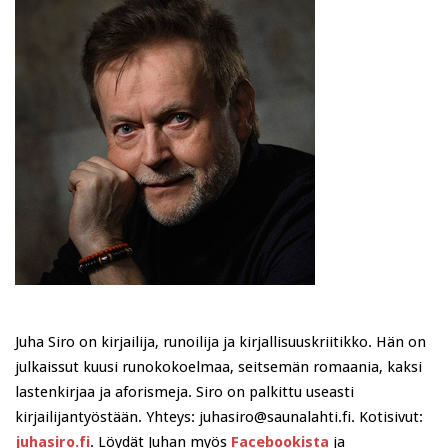
Juha Siro on kirjailija, runoilija ja kirjallisuuskriitikko. Hän on
julkaissut kuusi runokokoelmaa, seitsemän romaania, kaksi
lastenkirjaa ja aforismeja. Siro on palkittu useasti
kirjailijantyöstään. Yhteys: juhasiro@saunalahti.fi. Kotisivut:
juhasiro.fi
. Löydät Juhan myös
Facebookista
ja