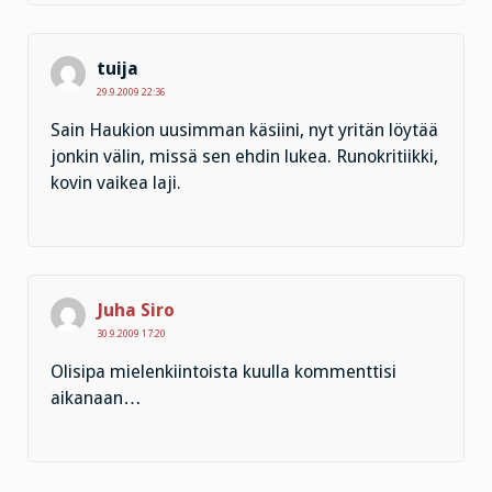
tuija
29.9.2009 22:36
Sain Haukion uusimman käsiini, nyt yritän löytää
jonkin välin, missä sen ehdin lukea. Runokritiikki,
kovin vaikea laji.
Juha Siro
30.9.2009 17:20
Olisipa mielenkiintoista kuulla kommenttisi
aikanaan…