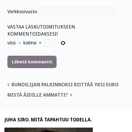
Verkkosivusto
VASTAA LASKUTOIMITUKSEEN
KOMMENTOIDAKSESI!
viisi
−
kolme
=
Artikkelien
RUNOILIJAN PALKINNOKSI RIITTÄÄ YKSI EURO
selaus
MISTÄ ÄIDILLE AMMATTI?
JUHA SIRO. MITÄ TAPAHTUU TODELLA.