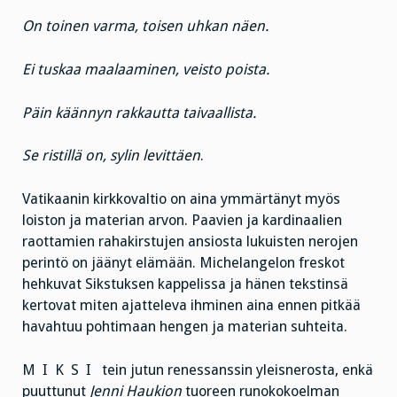
On toinen varma, toisen uhkan näen.
Ei tuskaa maalaaminen, veisto poista.
Päin käännyn rakkautta taivaallista.
Se ristillä on, sylin levittäen
.
Vatikaanin kirkkovaltio on aina ymmärtänyt myös
loiston ja materian arvon. Paavien ja kardinaalien
raottamien rahakirstujen ansiosta lukuisten nerojen
perintö on jäänyt elämään. Michelangelon freskot
hehkuvat Sikstuksen kappelissa ja hänen tekstinsä
kertovat miten ajatteleva ihminen aina ennen pitkää
havahtuu pohtimaan hengen ja materian suhteita.
M I K S I tein jutun renessanssin yleisnerosta, enkä
puuttunut
Jenni Haukion
tuoreen runokokoelman