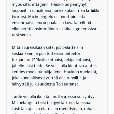
myös sitä, että Jenni Haukio on päätynyt
lööppeihin runoilijana, jonka kokoelman kritiikki
tyrmäsi. Michelangelo oli nimittäin niitä
ensimmäisiä eurooppalaisia kuvataiteilijoita –
ellei peräti ensimmäinen – jotka signeerasivat
teoksensa.
Mitä seuraisikaan siitä, jos palattaisiin
keskiaikaan ja poistettaisiin taiteelta
tekijänimet? Yksilö katoaisi, tekijä katoaisi,
jäljelle jäisi taide. Se voisi olla kiehtova ajatus
kenties myös runoilija Jenni Haukion mielestä,
joka kunniallisesti yrittää olla runoilija ja
häivyttää julkisuudesta Toiseutensa.
Taide voi olla ikuista, mutta ajassa se syntyy.
Michelangelo taisi tekijyyttä korostaessaan
käsittää ajassa elämisen merkityksen, rahan