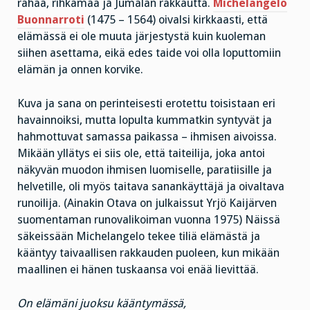
rahaa, rihkamaa ja Jumalan rakkautta.
Michelangelo
Buonnarroti
(1475 – 1564) oivalsi kirkkaasti, että
elämässä ei ole muuta järjestystä kuin kuoleman
siihen asettama, eikä edes taide voi olla loputtomiin
elämän ja onnen korvike.
Kuva ja sana on perinteisesti erotettu toisistaan eri
havainnoiksi, mutta lopulta kummatkin syntyvät ja
hahmottuvat samassa paikassa – ihmisen aivoissa.
Mikään yllätys ei siis ole, että taiteilija, joka antoi
näkyvän muodon ihmisen luomiselle, paratiisille ja
helvetille, oli myös taitava sanankäyttäjä ja oivaltava
runoilija. (Ainakin Otava on julkaissut Yrjö Kaijärven
suomentaman runovalikoiman vuonna 1975) Näissä
säkeissään Michelangelo tekee tiliä elämästä ja
kääntyy taivaallisen rakkauden puoleen, kun mikään
maallinen ei hänen tuskaansa voi enää lievittää.
On elämäni juoksu kääntymässä,