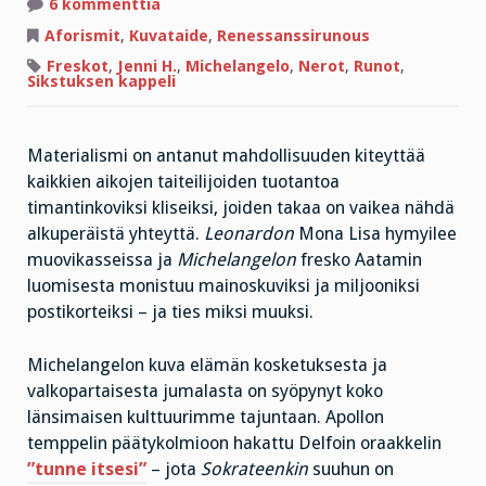
artikkeliin
6 kommenttia
JENNI
H.
Aforismit
,
Kuvataide
,
Renessanssirunous
&
MICHELANGELO
Freskot
,
Jenni H.
,
Michelangelo
,
Nerot
,
Runot
,
B.
Sikstuksen kappeli
Materialismi on antanut mahdollisuuden kiteyttää
kaikkien aikojen taiteilijoiden tuotantoa
timantinkoviksi kliseiksi, joiden takaa on vaikea nähdä
alkuperäistä yhteyttä.
Leonardon
Mona Lisa hymyilee
muovikasseissa ja
Michelangelon
fresko Aatamin
luomisesta monistuu mainoskuviksi ja miljooniksi
postikorteiksi – ja ties miksi muuksi.
Michelangelon kuva elämän kosketuksesta ja
valkopartaisesta jumalasta on syöpynyt koko
länsimaisen kulttuurimme tajuntaan. Apollon
temppelin päätykolmioon hakattu Delfoin oraakkelin
”tunne itsesi”
– jota
Sokrateenkin
suuhun on