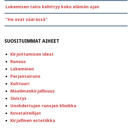
Lukemisen taito kehittyy koko elämän ajan
”He ovat väärässä”
SUOSITUIMMAT AIHEET
Kirjoittamisen ideat
Runous
Lukeminen
Perjantairuno
Kulttuuri
Maailmankirjallisuus
Sivistys
Unohdettujen runojen klinikka
Kuvataiteilijat
Kirjallinen estetiikka