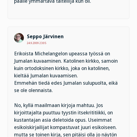
päälle ymmärtävä taiteilija kun oli.
Seppo Järvinen
24.9.2009 23:05
Erikoista Michelangelon upeassa työssä on
Jumalan kuvaaminen. Katolinen kirkko, samoin
kuin ortodoksinen kirkko, joka on katolinen,
kieltää Jumalan kuvaamisen.
Emmehän tiedä edes Jumalan sulupuolta, eikä
se ole olennaista.
No, kyllä maailmaan kirjoja mahtuu. Jos
kirjoittajalta puuttuu tyystin itsekrititiikki, on
kustantajan asia deletoida opus. Useimmat
esikoiskirjailijat kompastuvat juuri esikoiseen.
mutta se toinen kirja, sen pitäisi olla jo näytön