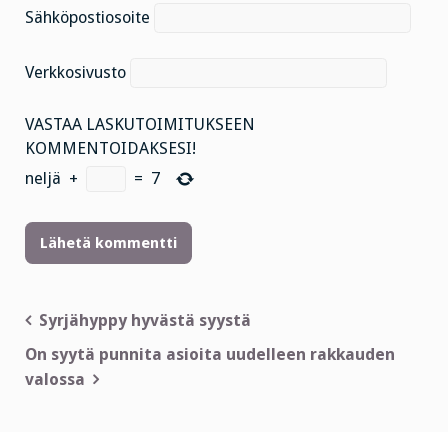
Sähköpostiosoite
Verkkosivusto
VASTAA LASKUTOIMITUKSEEN
KOMMENTOIDAKSESI!
neljä
+
=
7
Artikkelien
Syrjähyppy hyvästä syystä
selaus
On syytä punnita asioita uudelleen rakkauden
valossa