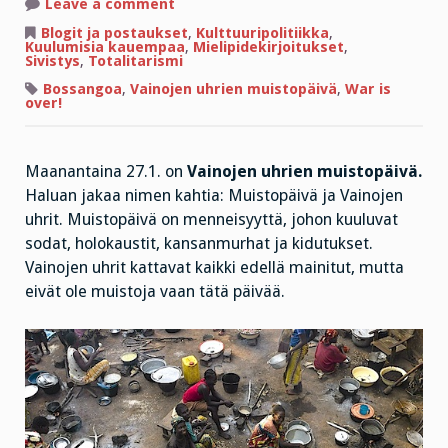
on
Leave a comment
Ei
kidutusta
Blogit ja postaukset
,
Kulttuuripolitiikka
,
ei
Kuulumisia kauempaa
,
Mielipidekirjoitukset
,
tuomioita
Sivistys
,
Totalitarismi
ei
teloituksia
Bossangoa
,
Vainojen uhrien muistopäivä
,
War is
over!
Maanantaina 27.1. on
Vainojen uhrien muistopäivä.
Haluan jakaa nimen kahtia: Muistopäivä ja Vainojen
uhrit. Muistopäivä on menneisyyttä, johon kuuluvat
sodat, holokaustit, kansanmurhat ja kidutukset.
Vainojen uhrit kattavat kaikki edellä mainitut, mutta
eivät ole muistoja vaan tätä päivää.