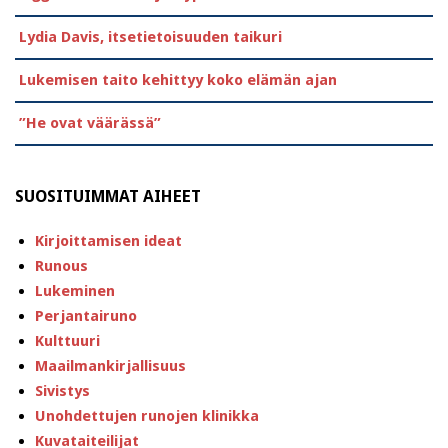
Lydia Davis, itsetietoisuuden taikuri
Lukemisen taito kehittyy koko elämän ajan
”He ovat väärässä”
SUOSITUIMMAT AIHEET
Kirjoittamisen ideat
Runous
Lukeminen
Perjantairuno
Kulttuuri
Maailmankirjallisuus
Sivistys
Unohdettujen runojen klinikka
Kuvataiteilijat