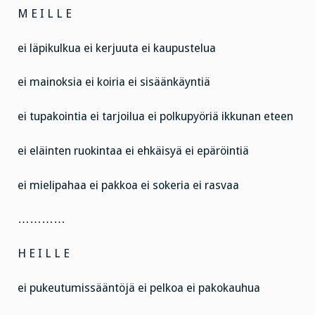
M E I L L E
ei läpikulkua ei kerjuuta ei kaupustelua
ei mainoksia ei koiria ei sisäänkäyntiä
ei tupakointia ei tarjoilua ei polkupyöriä ikkunan eteen
ei eläinten ruokintaa ei ehkäisyä ei epäröintiä
ei mielipahaa ei pakkoa ei sokeria ei rasvaa
…………
H E I L L E
ei pukeutumissääntöjä ei pelkoa ei pakokauhua