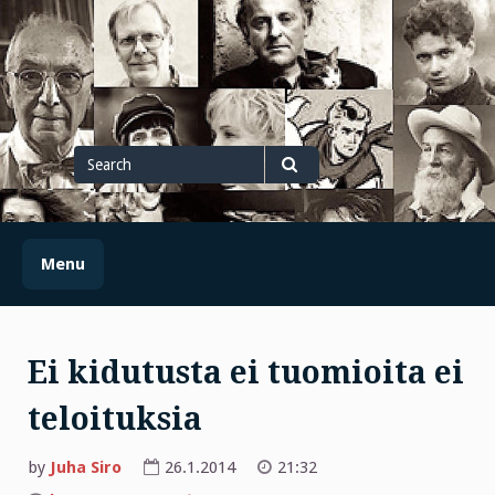
Skip
to
content
Search
for
Search
Menu
Ei kidutusta ei tuomioita ei
teloituksia
by
Juha Siro
26.1.2014
21:32