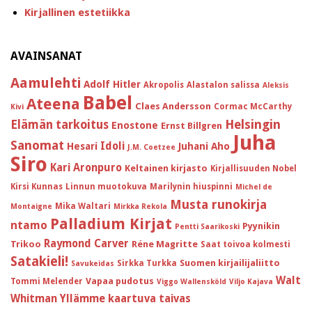
Kirjallinen estetiikka
AVAINSANAT
Aamulehti
Adolf Hitler
Akropolis
Alastalon salissa
Aleksis
Babel
Ateena
Claes Andersson
Cormac McCarthy
Kivi
Helsingin
Elämän tarkoitus
Enostone
Ernst Billgren
Juha
Sanomat
Idoli
Hesari
Juhani Aho
J.M. Coetzee
Siro
Kari Aronpuro
Keltainen kirjasto
Kirjallisuuden Nobel
Kirsi Kunnas
Linnun muotokuva
Marilynin hiuspinni
Michel de
Musta runokirja
Mika Waltari
Montaigne
Mirkka Rekola
Palladium Kirjat
ntamo
Pyynikin
Pentti Saarikoski
Raymond Carver
Trikoo
Réne Magritte
Saat toivoa kolmesti
Satakieli!
Suomen kirjailijaliitto
Sirkka Turkka
Savukeidas
Walt
Vapaa pudotus
Tommi Melender
Viggo Wallensköld
Viljo Kajava
Whitman
Yllämme kaartuva taivas