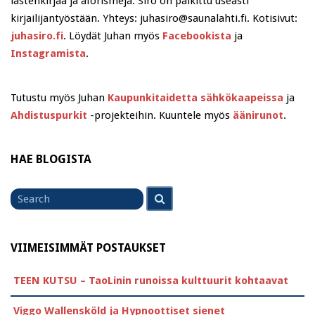
lastenkirjaa ja aforismeja. Siro on palkittu useasti
kirjailijantyöstään. Yhteys: juhasiro@saunalahti.fi. Kotisivut:
juhasiro.fi
. Löydät Juhan myös
Facebookista
ja
Instagramista
.
Tutustu myös Juhan
Kaupunkitaidetta sähkökaapeissa
ja
Ahdistuspurkit
-projekteihin. Kuuntele myös
äänirunot
.
HAE BLOGISTA
Search
Search
for
VIIMEISIMMÄT POSTAUKSET
TEEN KUTSU – TaoLinin runoissa kulttuurit kohtaavat
Viggo Wallensköld ja Hypnoottiset sienet