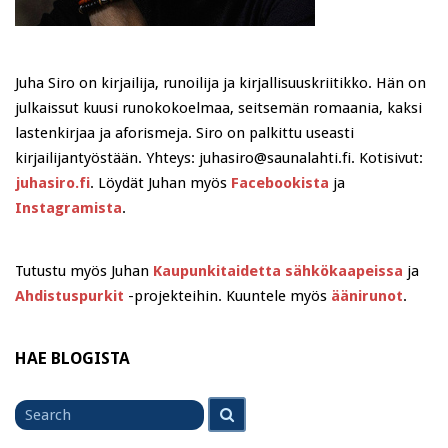
Juha Siro on kirjailija, runoilija ja kirjallisuuskriitikko. Hän on
julkaissut kuusi runokokoelmaa, seitsemän romaania, kaksi
lastenkirjaa ja aforismeja. Siro on palkittu useasti
kirjailijantyöstään. Yhteys: juhasiro@saunalahti.fi. Kotisivut:
juhasiro.fi
. Löydät Juhan myös
Facebookista
ja
Instagramista
.
Tutustu myös Juhan
Kaupunkitaidetta sähkökaapeissa
ja
Ahdistuspurkit
-projekteihin. Kuuntele myös
äänirunot
.
HAE BLOGISTA
Search
Search
for