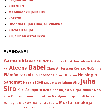
Kulttuuri
Maailmankirjallisuus
Sivistys
Unohdettujen runojen klinikka
Kuvataiteilijat
Kirjallinen estetiikka
AVAINSANAT
Aamulehti
Adolf Hitler
Akropolis
Alastalon salissa
Aleksis
Babel
Ateena
Claes Andersson
Cormac McCarthy
Kivi
Helsingin
Elämän tarkoitus
Enostone
Ernst Billgren
Juha
Sanomat
Idoli
Hesari
Juhani Aho
J.M. Coetzee
Siro
Kari Aronpuro
Keltainen kirjasto
Kirjallisuuden Nobel
Kirsi Kunnas
Linnun muotokuva
Marilynin hiuspinni
Michel de
Musta runokirja
Mika Waltari
Montaigne
Mirkka Rekola