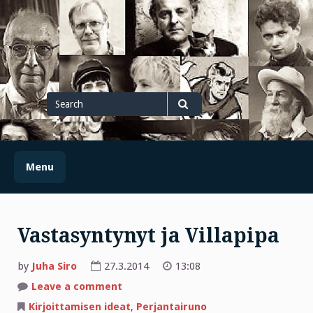
Skip
to
content
Search
for
Search
Menu
Vastasyntynyt ja Villapipa
by
Juha Siro
27.3.2014
13:08
on
Leave a comment
Vastasyntynyt
ja
Kirjoittamisen ideat
,
Perjantairuno