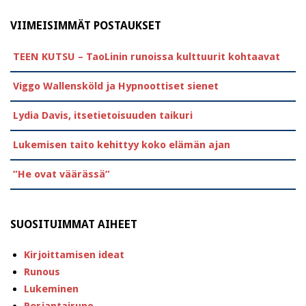
VIIMEISIMMÄT POSTAUKSET
TEEN KUTSU – TaoLinin runoissa kulttuurit kohtaavat
Viggo Wallensköld ja Hypnoottiset sienet
Lydia Davis, itsetietoisuuden taikuri
Lukemisen taito kehittyy koko elämän ajan
”He ovat väärässä”
SUOSITUIMMAT AIHEET
Kirjoittamisen ideat
Runous
Lukeminen
Perjantairuno