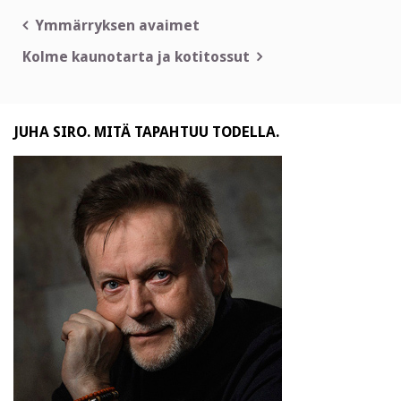
Artikkelien
Ymmärryksen avaimet
selaus
Kolme kaunotarta ja kotitossut
JUHA SIRO. MITÄ TAPAHTUU TODELLA.