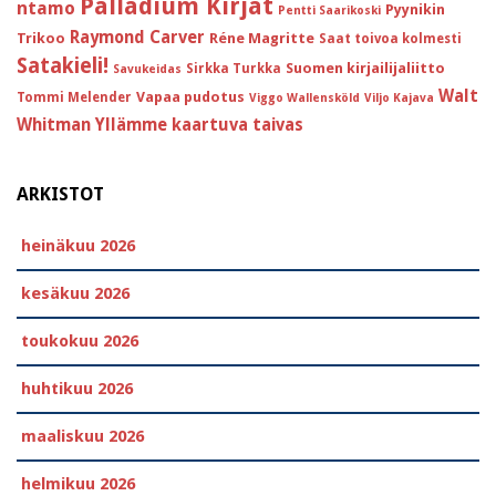
Palladium Kirjat
ntamo
Pyynikin
Pentti Saarikoski
Raymond Carver
Trikoo
Réne Magritte
Saat toivoa kolmesti
Satakieli!
Suomen kirjailijaliitto
Sirkka Turkka
Savukeidas
Walt
Vapaa pudotus
Tommi Melender
Viggo Wallensköld
Viljo Kajava
Whitman
Yllämme kaartuva taivas
ARKISTOT
heinäkuu 2026
kesäkuu 2026
toukokuu 2026
huhtikuu 2026
maaliskuu 2026
helmikuu 2026