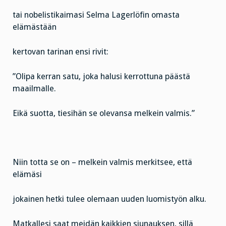
tai nobelistikaimasi Selma Lagerlöfin omasta
elämästään
kertovan tarinan ensi rivit:
”Olipa kerran satu, joka halusi kerrottuna päästä
maailmalle.
Eikä suotta, tiesihän se olevansa melkein valmis.”
Niin totta se on – melkein valmis merkitsee, että
elämäsi
jokainen hetki tulee olemaan uuden luomistyön alku.
Matkallesi saat meidän kaikkien siunauksen, sillä