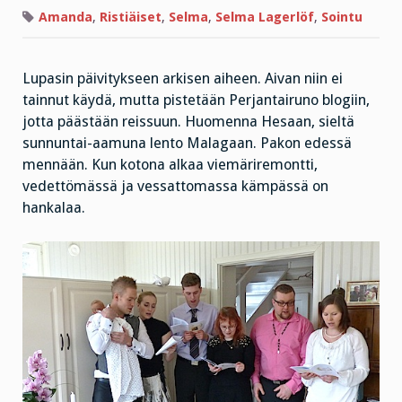
Villapipa
Amanda
,
Ristiäiset
,
Selma
,
Selma Lagerlöf
,
Sointu
Lupasin päivitykseen arkisen aiheen. Aivan niin ei
tainnut käydä, mutta pistetään Perjantairuno blogiin,
jotta päästään reissuun. Huomenna Hesaan, sieltä
sunnuntai-aamuna lento Malagaan. Pakon edessä
mennään. Kun kotona alkaa viemäriremontti,
vedettömässä ja vessattomassa kämpässä on
hankalaa.