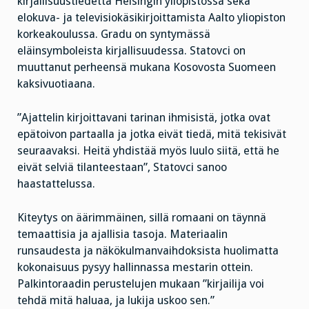
kirjallisuustiedettä Helsingin yliopistossa sekä
elokuva- ja televisiokäsikirjoittamista Aalto yliopiston
korkeakoulussa. Gradu on syntymässä
eläinsymboleista kirjallisuudessa. Statovci on
muuttanut perheensä mukana Kosovosta Suomeen
kaksivuotiaana.
”Ajattelin kirjoittavani tarinan ihmisistä, jotka ovat
epätoivon partaalla ja jotka eivät tiedä, mitä tekisivät
seuraavaksi. Heitä yhdistää myös luulo siitä, että he
eivät selviä tilanteestaan”, Statovci sanoo
haastattelussa.
Kiteytys on äärimmäinen, sillä romaani on täynnä
temaattisia ja ajallisia tasoja. Materiaalin
runsaudesta ja näkökulmanvaihdoksista huolimatta
kokonaisuus pysyy hallinnassa mestarin ottein.
Palkintoraadin perustelujen mukaan ”kirjailija voi
tehdä mitä haluaa, ja lukija uskoo sen.”