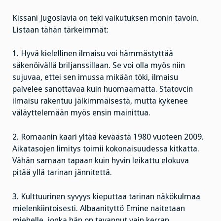
Kissani Jugoslavia on teki vaikutuksen monin tavoin.
Listaan tähän tärkeimmät:
1. Hyvä kielellinen ilmaisu voi hämmästyttää
säkenöivällä briljanssillaan. Se voi olla myös niin
sujuvaa, ettei sen imussa mikään töki, ilmaisu
palvelee sanottavaa kuin huomaamatta. Statovcin
ilmaisu rakentuu jälkimmäisestä, mutta kykenee
väläyttelemään myös ensin mainittua.
2. Romaanin kaari yltää keväästä 1980 vuoteen 2009.
Aikatasojen limitys toimii kokonaisuudessa kitkatta.
Vähän samaan tapaan kuin hyvin leikattu elokuva
pitää yllä tarinan jännitettä.
3. Kulttuurinen syvyys kieputtaa tarinan näkökulmaa
mielenkiintoisesti. Albaanityttö Emine naitetaan
miehelle, jonka hän on tavannut vain kerran.