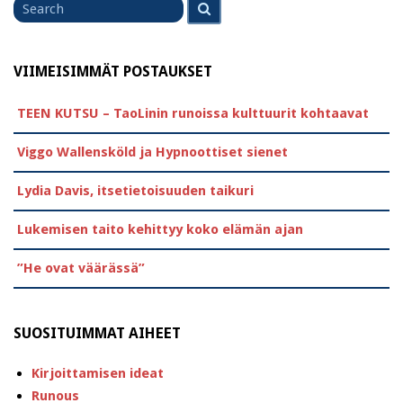
Search
for
VIIMEISIMMÄT POSTAUKSET
TEEN KUTSU – TaoLinin runoissa kulttuurit kohtaavat
Viggo Wallensköld ja Hypnoottiset sienet
Lydia Davis, itsetietoisuuden taikuri
Lukemisen taito kehittyy koko elämän ajan
”He ovat väärässä”
SUOSITUIMMAT AIHEET
Kirjoittamisen ideat
Runous