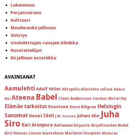
Lukeminen
Perjantairuno
Kulttuuri
Maailmankirjallisuus
Sivistys
Unohdettujen runojen klinikka
Kuvataiteilijat
Kirjallinen estetiikka
AVAINSANAT
Aamulehti
Adolf Hitler
Akropolis
Alastalon salissa
Aleksis
Babel
Ateena
Claes Andersson
Cormac McCarthy
Kivi
Helsingin
Elämän tarkoitus
Enostone
Ernst Billgren
Juha
Sanomat
Idoli
Hesari
Juhani Aho
J.M. Coetzee
Siro
Kari Aronpuro
Keltainen kirjasto
Kirjallisuuden Nobel
Kirsi Kunnas
Linnun muotokuva
Marilynin hiuspinni
Michel de