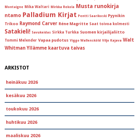
Musta runokirja
Mika Waltari
Montaigne
Mirkka Rekola
Palladium Kirjat
ntamo
Pyynikin
Pentti Saarikoski
Raymond Carver
Trikoo
Réne Magritte
Saat toivoa kolmesti
Satakieli!
Suomen kirjailijaliitto
Sirkka Turkka
Savukeidas
Walt
Vapaa pudotus
Tommi Melender
Viggo Wallensköld
Viljo Kajava
Whitman
Yllämme kaartuva taivas
ARKISTOT
heinäkuu 2026
kesäkuu 2026
toukokuu 2026
huhtikuu 2026
maaliskuu 2026