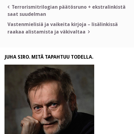
Artikkelien
Terrorismitrilogian päätösruno + ekstralinkistä
saat suudelman
selaus
Vastenmielisiä ja vaikeita kirjoja – lisälinkissä
raakaa alistamista ja väkivaltaa
JUHA SIRO. MITÄ TAPAHTUU TODELLA.