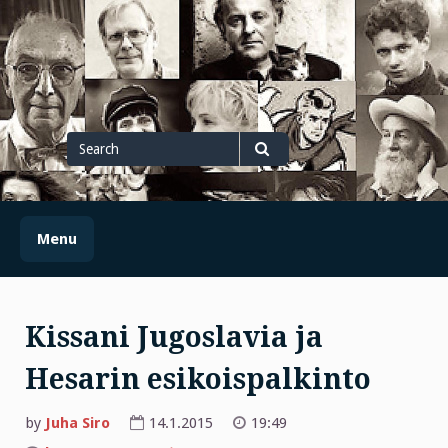
Skip
to
content
Search
for
Search
Menu
Kissani Jugoslavia ja
Hesarin esikoispalkinto
by
Juha Siro
14.1.2015
19:49