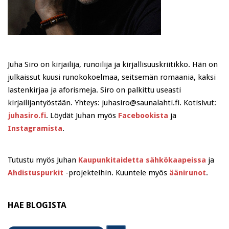
Juha Siro on kirjailija, runoilija ja kirjallisuuskriitikko. Hän on
julkaissut kuusi runokokoelmaa, seitsemän romaania, kaksi
lastenkirjaa ja aforismeja. Siro on palkittu useasti
kirjailijantyöstään. Yhteys: juhasiro@saunalahti.fi. Kotisivut:
juhasiro.fi
. Löydät Juhan myös
Facebookista
ja
Instagramista
.
Tutustu myös Juhan
Kaupunkitaidetta sähkökaapeissa
ja
Ahdistuspurkit
-projekteihin. Kuuntele myös
äänirunot
.
HAE BLOGISTA
Search