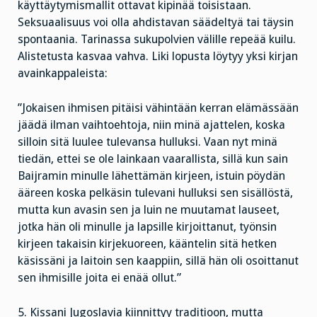
käyttäytymismallit ottavat kipinää toisistaan.
Seksuaalisuus voi olla ahdistavan säädeltyä tai täysin
spontaania. Tarinassa sukupolvien välille repeää kuilu.
Alistetusta kasvaa vahva. Liki lopusta löytyy yksi kirjan
avainkappaleista:
”Jokaisen ihmisen pitäisi vähintään kerran elämässään
jäädä ilman vaihtoehtoja, niin minä ajattelen, koska
silloin sitä luulee tulevansa hulluksi. Vaan nyt minä
tiedän, ettei se ole lainkaan vaarallista, sillä kun sain
Baijramin minulle lähettämän kirjeen, istuin pöydän
ääreen koska pelkäsin tulevani hulluksi sen sisällöstä,
mutta kun avasin sen ja luin ne muutamat lauseet,
jotka hän oli minulle ja lapsille kirjoittanut, työnsin
kirjeen takaisin kirjekuoreen, kääntelin sitä hetken
käsissäni ja laitoin sen kaappiin, sillä hän oli osoittanut
sen ihmisille joita ei enää ollut.”
5. Kissani Jugoslavia kiinnittyy traditioon, mutta