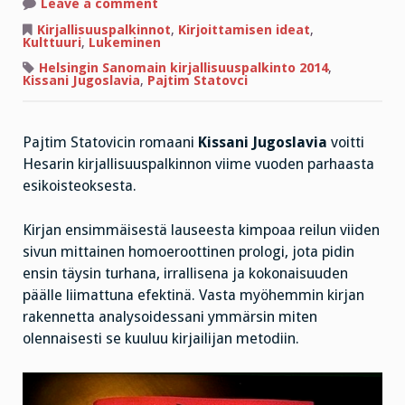
on
Leave a comment
Kissani
Jugoslavia
Kirjallisuuspalkinnot
,
Kirjoittamisen ideat
,
ja
Kulttuuri
,
Lukeminen
Hesarin
esikoispalkinto
Helsingin Sanomain kirjallisuuspalkinto 2014
,
Kissani Jugoslavia
,
Pajtim Statovci
Pajtim Statovicin romaani
Kissani Jugoslavia
voitti
Hesarin kirjallisuuspalkinnon viime vuoden parhaasta
esikoisteoksesta.
Kirjan ensimmäisestä lauseesta kimpoaa reilun viiden
sivun mittainen homoeroottinen prologi, jota pidin
ensin täysin turhana, irrallisena ja kokonaisuuden
päälle liimattuna efektinä. Vasta myöhemmin kirjan
rakennetta analysoidessani ymmärsin miten
olennaisesti se kuuluu kirjailijan metodiin.