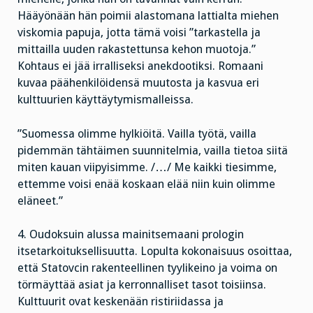
Hääyönään hän poimii alastomana lattialta miehen
viskomia papuja, jotta tämä voisi ”tarkastella ja
mittailla uuden rakastettunsa kehon muotoja.”
Kohtaus ei jää irralliseksi anekdootiksi. Romaani
kuvaa päähenkilöidensä muutosta ja kasvua eri
kulttuurien käyttäytymismalleissa.
”Suomessa olimme hylkiöitä. Vailla työtä, vailla
pidemmän tähtäimen suunnitelmia, vailla tietoa siitä
miten kauan viipyisimme. /…/ Me kaikki tiesimme,
ettemme voisi enää koskaan elää niin kuin olimme
eläneet.”
4. Oudoksuin alussa mainitsemaani prologin
itsetarkoituksellisuutta. Lopulta kokonaisuus osoittaa,
että Statovcin rakenteellinen tyylikeino ja voima on
törmäyttää asiat ja kerronnalliset tasot toisiinsa.
Kulttuurit ovat keskenään ristiriidassa ja