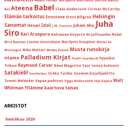
Akropolis
Alastalon salissa
Aleksis
Babel
Ateena
Claes Andersson
Cormac McCarthy
Kivi
Helsingin
Elämän tarkoitus
Enostone
Ernst Billgren
Juha
Sanomat
Idoli
Hesari
Juhani Aho
J.M. Coetzee
Siro
Kari Aronpuro
Keltainen kirjasto
Kirjallisuuden Nobel
Kirsi Kunnas
Linnun muotokuva
Marilynin hiuspinni
Michel de
Musta runokirja
Mika Waltari
Montaigne
Mirkka Rekola
Palladium Kirjat
ntamo
Pyynikin
Pentti Saarikoski
Raymond Carver
Trikoo
Réne Magritte
Saat toivoa kolmesti
Satakieli!
Suomen kirjailijaliitto
Sirkka Turkka
Savukeidas
Walt
Vapaa pudotus
Tommi Melender
Viggo Wallensköld
Viljo Kajava
Whitman
Yllämme kaartuva taivas
ARKISTOT
heinäkuu 2026