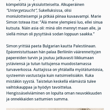
kömpelöltä ja yksiulotteiselta. Alkuperäinen
”Untergetaucht”
, Sukelluksissa, olisi
moniulotteisempi ja pitkää piinaa kuvaavampi. Marie
Simon toteaa itse: ”Älä mene ylempiesi luo, ellei sinua
kutsuta. Näin asia oli: minä olin mennyt maan alle, ja
siellä minun oli pysyttävä sodan loppuun saakka.”
Simon yrittää paeta Bulgarian kautta Palestiinaan.
Epäonnistuttuaan hän palaa Berliiniin väärennettyjen
papereiden turvin ja joutuu jatkuvasti liikkumaan
ystäviensä ja tutun tuttujensa muodostamassa
turvaverkossa. Auttajissa on yhtälailla myötätuntoisia,
systeemin vastustajia kuin natsimielisiäkin. Kuka
mistäkin syystä. Taistelun keskellä elämästä tulee
vaihtokauppaa ja hyödyn tavoittelua.
Hengissäselviäminen on lopulta oman neuvokkuuden
ja onnekkaiden sattumien summa.