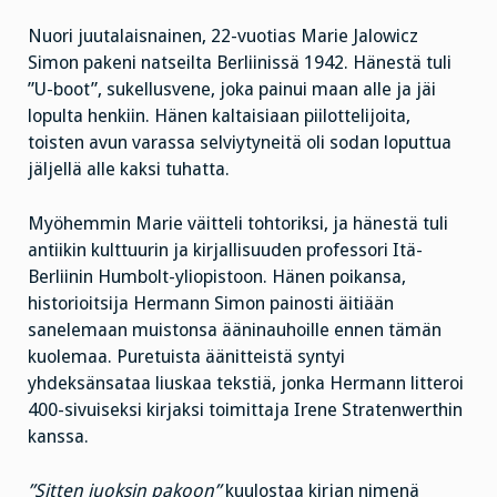
Nuori juutalaisnainen, 22-vuotias Marie Jalowicz
Simon pakeni natseilta Berliinissä 1942. Hänestä tuli
”U-boot”, sukellusvene, joka painui maan alle ja jäi
lopulta henkiin. Hänen kaltaisiaan piilottelijoita,
toisten avun varassa selviytyneitä oli sodan loputtua
jäljellä alle kaksi tuhatta.
Myöhemmin Marie väitteli tohtoriksi, ja hänestä tuli
antiikin kulttuurin ja kirjallisuuden professori Itä-
Berliinin Humbolt-yliopistoon. Hänen poikansa,
historioitsija Hermann Simon painosti äitiään
sanelemaan muistonsa ääninauhoille ennen tämän
kuolemaa. Puretuista äänitteistä syntyi
yhdeksänsataa liuskaa tekstiä, jonka Hermann litteroi
400-sivuiseksi kirjaksi toimittaja Irene Stratenwerthin
kanssa.
”Sitten juoksin pakoon”
kuulostaa kirjan nimenä