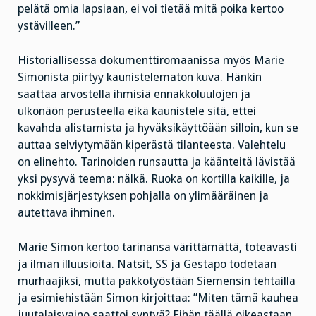
pelätä omia lapsiaan, ei voi tietää mitä poika kertoo
ystävilleen.”
Historiallisessa dokumenttiromaanissa myös Marie
Simonista piirtyy kaunistelematon kuva. Hänkin
saattaa arvostella ihmisiä ennakkoluulojen ja
ulkonäön perusteella eikä kaunistele sitä, ettei
kavahda alistamista ja hyväksikäyttöään silloin, kun se
auttaa selviytymään kiperästä tilanteesta. Valehtelu
on elinehto. Tarinoiden runsautta ja käänteitä lävistää
yksi pysyvä teema: nälkä. Ruoka on kortilla kaikille, ja
nokkimisjärjestyksen pohjalla on ylimääräinen ja
autettava ihminen.
Marie Simon kertoo tarinansa värittämättä, toteavasti
ja ilman illuusioita. Natsit, SS ja Gestapo todetaan
murhaajiksi, mutta pakkotyöstään Siemensin tehtailla
ja esimiehistään Simon kirjoittaa: ”Miten tämä kauhea
juutalaisvaino saattoi syntyä? Eihän täällä oikeastaan