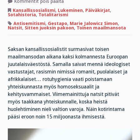
artikkelissa
Kommentit pois päältä
Kuolemaantuomitun
selviytymistarina
Kansallissosialismi
,
Lukeminen
,
Päiväkirjat
,
Sotahistoria
,
Totalitarismi
Antisemitismi
,
Gestapo
,
Marie Jalowicz Simon
,
Natsit
,
Sitten juoksin pakoon
,
Toinen maailmansota
Saksan kansallissosialistit surmasivat toisen
maailmansodan aikana kaksi kolmannesta Euroopan
juutalaisväestöstä. Samalla saivat mennä ideologiset
vastustajat, rasismin nimissä romanit, puolalaiset ja
afrikkalaiset… rotuhygienia vaati poistamaan
yhteiskunnasta myös homoseksuaalit ja
kehitysvammaiset. Viimemainittuja natsit pitivät
myös taakkana yhteiskunnalle, koska heistä
huolehtiminen nieli valtion varoja. Näin kotirintama
pääsi eroon noin 15 miljoonasta ihmisestä.