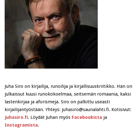
Juha Siro on kirjailija, runoilija ja kirjallisuuskriitikko. Hän on
julkaissut kuusi runokokoelmaa, seitsemän romaania, kaksi
lastenkirjaa ja aforismeja. Siro on palkittu useasti
kirjailijantyöstään. Yhteys: juhasiro@saunalahti.fi. Kotisivut:
juhasiro.fi
. Löydät Juhan myös
Facebookista
ja
Instagramista
.