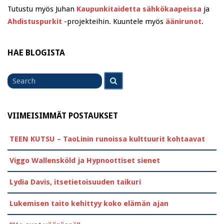
Tutustu myös Juhan
Kaupunkitaidetta sähkökaapeissa
ja
Ahdistuspurkit
-projekteihin. Kuuntele myös
äänirunot
.
HAE BLOGISTA
Search
Search
for
VIIMEISIMMÄT POSTAUKSET
TEEN KUTSU – TaoLinin runoissa kulttuurit kohtaavat
Viggo Wallensköld ja Hypnoottiset sienet
Lydia Davis, itsetietoisuuden taikuri
Lukemisen taito kehittyy koko elämän ajan