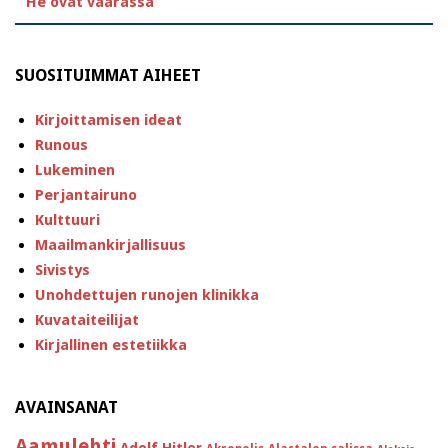
”He ovat väärässä”
SUOSITUIMMAT AIHEET
Kirjoittamisen ideat
Runous
Lukeminen
Perjantairuno
Kulttuuri
Maailmankirjallisuus
Sivistys
Unohdettujen runojen klinikka
Kuvataiteilijat
Kirjallinen estetiikka
AVAINSANAT
Aamulehti
Adolf Hitler