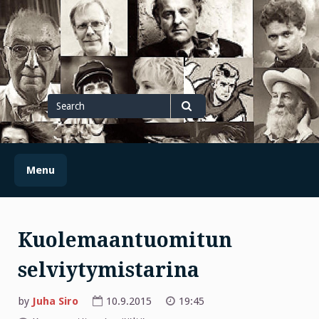
Skip
to
content
Search
for
Search
Menu
Kuolemaantuomitun
selviytymistarina
by
Juha Siro
10.9.2015
19:45