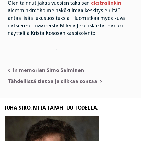
Olen tainnut jakaa vuosien takaisen
ekstralinkin
aiemminkin: ”Kolme näkökulmaa keskitysleiriltä”
antaa lisää lukusuosituksia. Huomatkaa myös kuva
natsien surmaamasta Milena Jesenskásta. Hän on
näyttelijä Krista Kososen kasoisolento.
………………………..
Artikkelien
In memorian Simo Salminen
selaus
Tähdellistä tietoa ja silkkaa sontaa
JUHA SIRO. MITÄ TAPAHTUU TODELLA.