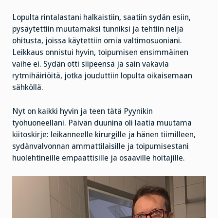
Lopulta rintalastani halkaistiin, saatiin sydän esiin,
pysäytettiin muutamaksi tunniksi ja tehtiin neljä
ohitusta, joissa käytettiin omia valtimosuoniani.
Leikkaus onnistui hyvin, toipumisen ensimmäinen
vaihe ei. Sydän otti siipeensä ja sain vakavia
rytmihäiriöitä, jotka jouduttiin lopulta oikaisemaan
sähköllä.
Nyt on kaikki hyvin ja teen tätä Pyynikin
työhuoneellani. Päivän duunina oli laatia muutama
kiitoskirje: leikanneelle kirurgille ja hänen tiimilleen,
sydänvalvonnan ammattilaisille ja toipumisestani
huolehtineille empaattisille ja osaaville hoitajille.