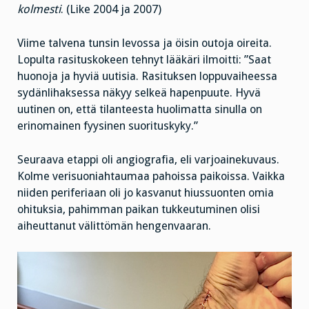
kolmesti
. (Like 2004 ja 2007)
Viime talvena tunsin levossa ja öisin outoja oireita.
Lopulta rasituskokeen tehnyt lääkäri ilmoitti: ”Saat
huonoja ja hyviä uutisia. Rasituksen loppuvaiheessa
sydänlihaksessa näkyy selkeä hapenpuute. Hyvä
uutinen on, että tilanteesta huolimatta sinulla on
erinomainen fyysinen suorituskyky.”
Seuraava etappi oli angiografia, eli varjoainekuvaus.
Kolme verisuoniahtaumaa pahoissa paikoissa. Vaikka
niiden periferiaan oli jo kasvanut hiussuonten omia
ohituksia, pahimman paikan tukkeutuminen olisi
aiheuttanut välittömän hengenvaaran.