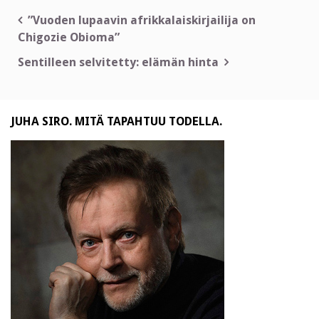
Artikkelien
”Vuoden lupaavin afrikkalaiskirjailija on
Chigozie Obioma”
selaus
Sentilleen selvitetty: elämän hinta
JUHA SIRO. MITÄ TAPAHTUU TODELLA.