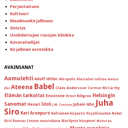
Perjantairuno
Kulttuuri
Maailmankirjallisuus
Sivistys
Unohdettujen runojen klinikka
Kuvataiteilijat
Kirjallinen estetiikka
AVAINSANAT
Aamulehti
Adolf Hitler
Akropolis
Alastalon salissa
Aleksis
Babel
Ateena
Claes Andersson
Cormac McCarthy
Kivi
Helsingin
Elämän tarkoitus
Enostone
Ernst Billgren
Juha
Sanomat
Idoli
Hesari
Juhani Aho
J.M. Coetzee
Siro
Kari Aronpuro
Keltainen kirjasto
Kirjallisuuden Nobel
Kirsi Kunnas
Linnun muotokuva
Marilynin hiuspinni
Michel de