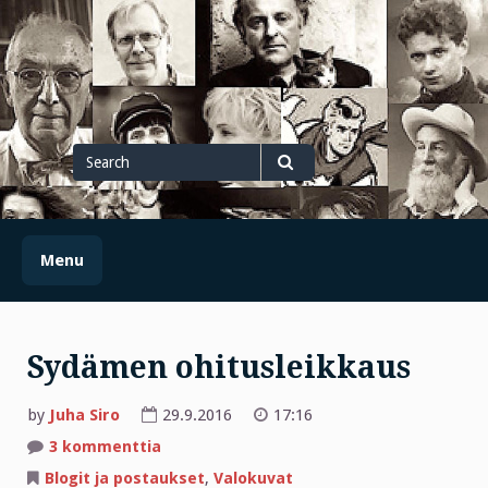
Skip
to
content
Search
for
Search
Menu
Sydämen ohitusleikkaus
by
Juha Siro
29.9.2016
17:16
artikkeliin
3 kommenttia
Sydämen
ohitusleikkaus
Blogit ja postaukset
,
Valokuvat