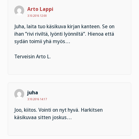
Arto Lappi
3.10.2016 12:00
Juha, laita tuo käsikuva kirjan kanteen. Se on
ihan ”rivi riviltä, lyönti lyönniltä”. Hienoa että
sydän toimii yhä myös…
Terveisin Arto L.
juha
3.10.2016 14:17
Joo, kiitos. Vointi on nyt hyvä. Harkitsen
käsikuvaa sitten joskus…