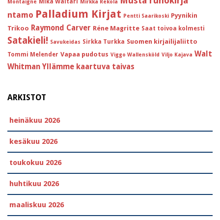
Musta runokirja
Mika Waltari
Montaigne
Mirkka Rekola
Palladium Kirjat
ntamo
Pyynikin
Pentti Saarikoski
Raymond Carver
Trikoo
Réne Magritte
Saat toivoa kolmesti
Satakieli!
Suomen kirjailijaliitto
Sirkka Turkka
Savukeidas
Walt
Vapaa pudotus
Tommi Melender
Viggo Wallensköld
Viljo Kajava
Whitman
Yllämme kaartuva taivas
ARKISTOT
heinäkuu 2026
kesäkuu 2026
toukokuu 2026
huhtikuu 2026
maaliskuu 2026