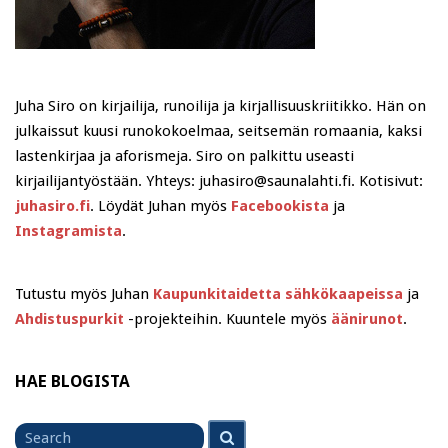
Juha Siro on kirjailija, runoilija ja kirjallisuuskriitikko. Hän on
julkaissut kuusi runokokoelmaa, seitsemän romaania, kaksi
lastenkirjaa ja aforismeja. Siro on palkittu useasti
kirjailijantyöstään. Yhteys: juhasiro@saunalahti.fi. Kotisivut:
juhasiro.fi
. Löydät Juhan myös
Facebookista
ja
Instagramista
.
Tutustu myös Juhan
Kaupunkitaidetta sähkökaapeissa
ja
Ahdistuspurkit
-projekteihin. Kuuntele myös
äänirunot
.
HAE BLOGISTA
Search
Search
for