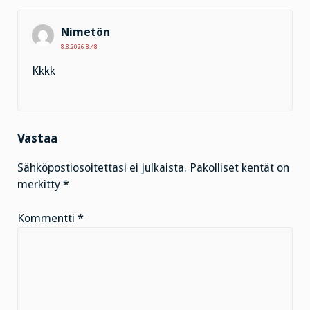
Nimetön
8.8.2026 8:48
Kkkk
Vastaa
Sähköpostiosoitettasi ei julkaista.
Pakolliset kentät on
merkitty
*
Kommentti
*