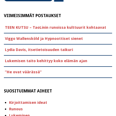
VIIMEISIMMÄT POSTAUKSET
TEEN KUTSU – TaoLinin runoissa kulttuurit kohtaavat
Viggo Wallensköld ja Hypnoottiset sienet
Lydia Davis, itsetietoisuuden taikuri
Lukemisen taito kehittyy koko elämän ajan
”He ovat väärässä”
SUOSITUIMMAT AIHEET
Kirjoittamisen ideat
Runous
Lukeminen