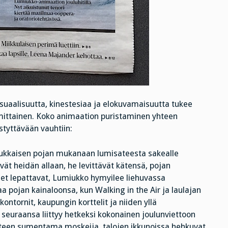
suaalisuutta, kinestesiaa ja elokuvamaisuutta tukee
mittainen. Koko animaation puristaminen yhteen
styttävään vauhtiin:
tukkaisen pojan mukanaan lumisateesta sakealle
nevät heidän allaan, he levittävät kätensä, pojan
eet lepattavat, Lumiukko hymyilee liehuvassa
a pojan kainaloonsa, kun Walking in the Air ja laulajan
kontornit, kaupungin korttelit ja niiden yllä
seuraansa liittyy hetkeksi kokonainen joulunviettoon
isateen sumentama moskeija, talojen ikkunoissa hehkuvat