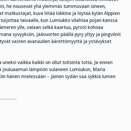
ttiin, he nousevat yhä ylemmäs tummuvaan sineen,
at matkustajat, kuva liitää lokkina ja löytää kylän Alppien
 tuijottaa taivaalle, kun Lumiukko vilahtaa pojan kanssa
äämeren ylle, valaan selkä kaartuu, pyrstö kohoaa
mmana syvyyksiin, jäävuorten päällä pyry yltyy ja pingviinit
ttyvät vasten avaruuden äärettömyyttä ja ystävykset
neksi vaikka kaikki on ollut totisinta totta. Ja ennen
tää jouluaamun lämpöön sulaneen Lumiukon, Maria
nkiin hänen mielessään – jäinen sydän saa sykkiä lumen
……..