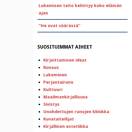
Lukemisen taito kehittyy koko elämän
ajan
”He ovat väärässä”
SUOSITUIMMAT AIHEET
Kirjoittamisen ideat
Runous
Lukeminen
Perjantairuno
Kulttuuri
Maailmankirjallisuus
Sivistys
Unohdettujen runojen klinikka
Kuvataiteilijat
Kirjallinen estetiikka