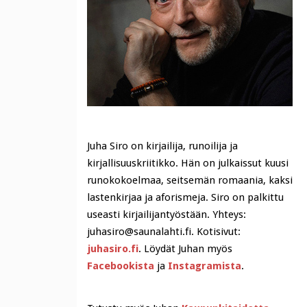
Juha Siro on kirjailija, runoilija ja
kirjallisuuskriitikko. Hän on julkaissut kuusi
runokokoelmaa, seitsemän romaania, kaksi
lastenkirjaa ja aforismeja. Siro on palkittu
useasti kirjailijantyöstään. Yhteys:
juhasiro@saunalahti.fi. Kotisivut:
juhasiro.fi
. Löydät Juhan myös
Facebookista
ja
Instagramista
.