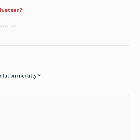
 luetaan?
……..
entät on merkitty
*