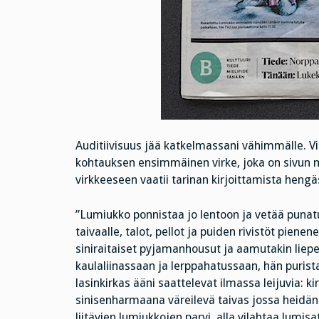
Auditiivisuus jää katkelmassani vähimmälle. Vi
kohtauksen ensimmäinen virke, joka on sivun 
virkkeeseen vaatii tarinan kirjoittamista hengä
”Lumiukko ponnistaa jo lentoon ja vetää puna
taivaalle, talot, pellot ja puiden rivistöt piene
siniraitaiset pyjamanhousut ja aamutakin liep
kaulaliinassaan ja lerppahatussaan, hän purista
lasinkirkas ääni saattelevat ilmassa leijuvia: kir
sinisenharmaana väreilevä taivas jossa heidän 
liitävien lumiukkojen parvi, alla vilahtaa lum