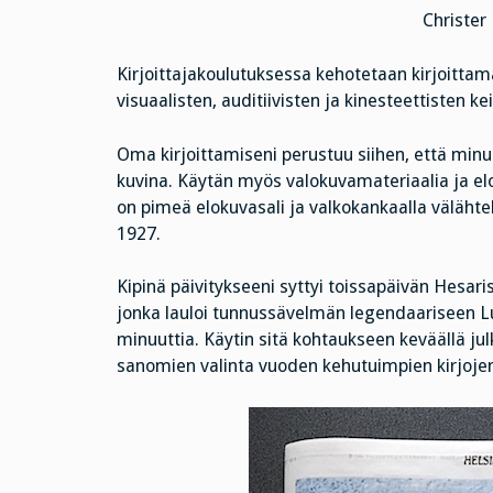
Christer
Kirjoittajakoulutuksessa kehotetaan kirjoittama
visuaalisten, auditiivisten ja kinesteettisten ke
Oma kirjoittamiseni perustuu siihen, että minu
kuvina. Käytän myös valokuvamateriaalia ja elo
on pimeä elokuvasali ja valkokankaalla välähte
1927.
Kipinä päivitykseeni syttyi toissapäivän Hesarist
jonka lauloi tunnussävelmän legendaariseen L
minuuttia. Käytin sitä kohtaukseen keväällä j
sanomien valinta vuoden kehutuimpien kirjojen 