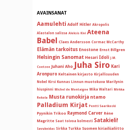
AVAINSANAT
Aamulehti
Adolf Hitler
Akropolis
Ateena
Alastalon salissa
Aleksis Kivi
Babel
Claes Andersson
Cormac McCarthy
Elämän tarkoitus
Enostone
Ernst Billgren
Helsingin Sanomat
Idoli
Hesari
J.M.
Juha Siro
Kari
Juhani Aho
Coetzee
Aronpuro
Keltainen kirjasto
Kirjallisuuden
Nobel
Kirsi Kunnas
Linnun muotokuva
Marilynin
hiuspinni
Mika Waltari
Michel de Montaigne
Mirkka
Musta runokirja
ntamo
Rekola
Palladium Kirjat
Pentti Saarikoski
Raymond Carver
Pyynikin Trikoo
Réne
Satakieli!
Magritte
Saat toivoa kolmesti
Suomen kirjailijaliitto
Sirkka Turkka
Savukeidas