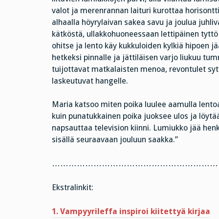
valot ja merenrannan laituri kurottaa horison
alhaalla höyrylaivan sakea savu ja joulua juhliv
kätköstä, ullakkohuoneessaan lettipäinen tyttö
ohitse ja lento käy kukkuloiden kylkiä hipoen j
hetkeksi pinnalle ja jättiläisen varjo liukuu tu
tuijottavat matkalaisten menoa, revontulet sy
laskeutuvat hangelle.
Maria katsoo miten poika luulee aamulla lentoa u
kuin punatukkainen poika juoksee ulos ja löy
napsauttaa television kiinni. Lumiukko jää he
sisällä seuraavaan jouluun saakka.”
………………………………………………………
Ekstralinkit:
1. Vampyyrileffa inspiroi kiitettyä kirjaa