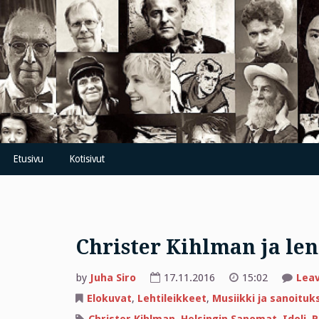
Skip
to
content
Etusivu
Kotisivut
Christer Kihlman ja l
by
Juha Siro
17.11.2016
15:02
Lea
Elokuvat
,
Lehtileikkeet
,
Musiikki ja sanoituk