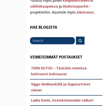
Tutustu myös Juhan
Kaupunkitaidetta
sähkökaapeissa
ja
Ahdistuspurkit
-
projekteihin. Kuuntele myös
äänirunot
.
HAE BLOGISTA
Search
Search
for
VIIMEISIMMÄT POSTAUKSET
TEEN KUTSU – TaoLinin runoissa
kulttuurit kohtaavat
Viggo Wallensköld ja Hypnoottiset
sienet
Lydia Davis, itsetietoisuuden taikuri