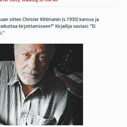
eter Auty
,
Walking in the Air
Lumiukko
an sitten Christer Kihlmanin (s.1930) kanssa ja
uttaa kirjoittamiseen?” Kirjailija vastasi: ”Ei
i.”