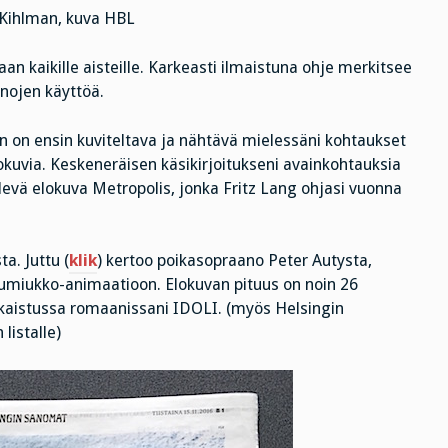
 Kihlman, kuva HBL
an kaikille aisteille. Karkeasti ilmaistuna ohje merkitsee
inojen käyttöä.
n on ensin kuviteltava ja nähtävä mielessäni kohtaukset
kuvia. Keskeneräisen käsikirjoitukseni avainkohtauksia
levä elokuva Metropolis, jonka Fritz Lang ohjasi vuonna
a. Juttu (
klik
) kertoo poikasopraano Peter Autysta,
umiukko-animaatioon. Elokuvan pituus on noin 26
ulkaistussa romaanissani IDOLI. (myös Helsingin
listalle)