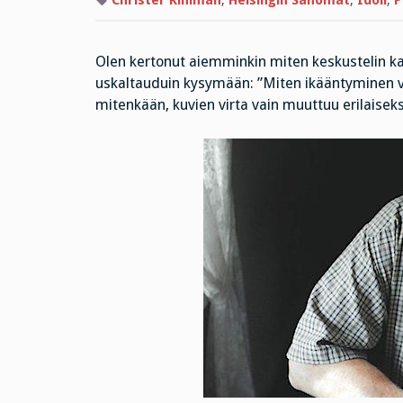
Christer Kihlman
,
Helsingin Sanomat
,
Idoli
,
P
Olen kertonut aiemminkin miten keskustelin kau
uskaltauduin kysymään: ”Miten ikääntyminen vaik
mitenkään, kuvien virta vain muuttuu erilaiseks