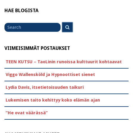
HAE BLOGISTA
Search
Search
for
VIIMEISIMMÄT POSTAUKSET
TEEN KUTSU – TaoLinin runoissa kulttuurit kohtaavat
Viggo Wallensköld ja Hypnoottiset sienet
Lydia Davis, itsetietoisuuden taikuri
Lukemisen taito kehittyy koko elämän ajan
”He ovat väärässä”