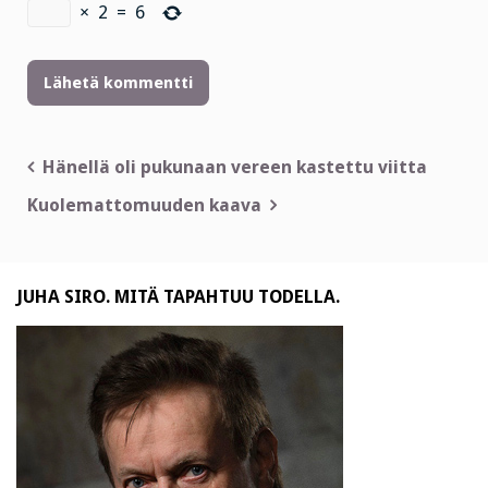
×
2
=
6
Artikkelien
Hänellä oli pukunaan vereen kastettu viitta
selaus
Kuolemattomuuden kaava
JUHA SIRO. MITÄ TAPAHTUU TODELLA.