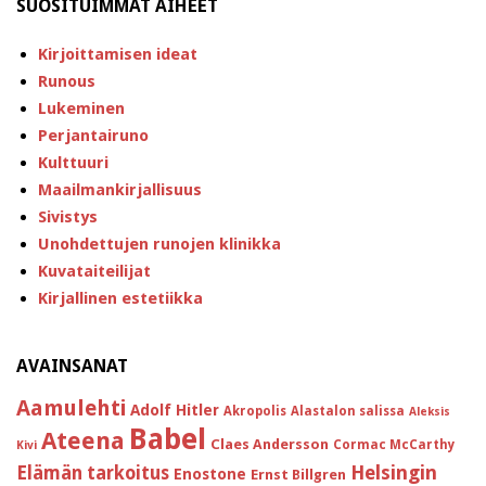
SUOSITUIMMAT AIHEET
Kirjoittamisen ideat
Runous
Lukeminen
Perjantairuno
Kulttuuri
Maailmankirjallisuus
Sivistys
Unohdettujen runojen klinikka
Kuvataiteilijat
Kirjallinen estetiikka
AVAINSANAT
Aamulehti
Adolf Hitler
Akropolis
Alastalon salissa
Aleksis
Babel
Ateena
Claes Andersson
Cormac McCarthy
Kivi
Helsingin
Elämän tarkoitus
Enostone
Ernst Billgren