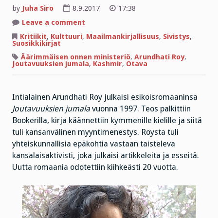
by
Juha Siro
8.9.2017
17:38
on
Leave a comment
Palkitseeko
Äärimmäisen
Kritiikit
,
Kulttuuri
,
Maailmankirjallisuus
,
Sivistys
,
onnen
Suosikkikirjat
ministeriö
20
Äärimmäisen onnen ministeriö
,
Arundhati Roy
,
vuoden
Joutavuuksien jumala
,
Kashmir
,
Otava
odotuksen?
Intialainen Arundhati Roy julkaisi esikoisromaaninsa
Joutavuuksien jumala
vuonna 1997. Teos palkittiin
Bookerilla, kirja käännettiin kymmenille kielille ja siitä
tuli kansanvälinen myyntimenestys. Roysta tuli
yhteiskunnallisia epäkohtia vastaan taisteleva
kansalaisaktivisti, joka julkaisi artikkeleita ja esseitä.
Uutta romaania odotettiin kiihkeästi 20 vuotta.