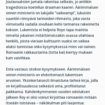
Joutavuuksien jumala rakentaa selkeän, jo antiikin
tragedioissa koetellun draaman kaaren. Äärimmäisen
onnen ministeriö on lukijalle ”vaikeampi”, lukuisiin
suuntiin rönsyävä tarinoiden rihmasto, joka vasta
viimeisellä sadalla sivullaan kehii tarinansa rakennetta
kokoon. Lukemista ei helpota Royn tapa mainita
nimeltä jokainen mitättömässäkin osassa vilahtava
henkilö, joista vieraan kulttuurin vuoksi on vaikea
aluksi tunnistaa onko kysymyksessä mies vai nainen.
Romaanin rakkaustarina (totta kai) kiertyy mukaan
kuin vaivihkaa.
Entä vastaus otsikon kysymykseen. Äärimmäisen
onnen ministeriö on ehdottomasti lukemisen
arvoinen. Yksinkertaisesti ilmaistuna tärkeä kirja, jolla
on kirjallisuudessa selkeästi oma, profiloitunut
paikkansa. Kahdenkymmenen vuoden odotuksen
jälkeen Roy ei olisi voinut kirjoittaa romaaniin mitään
itseään toistavaa – näkökulman piti laajentua.