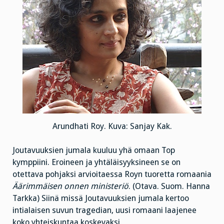
Arundhati Roy. Kuva: Sanjay Kak.
Joutavuuksien jumala kuuluu yhä omaan Top
kymppiini. Eroineen ja yhtäläisyyksineen se on
otettava pohjaksi arvioitaessa Royn tuoretta romaania
Äärimmäisen onnen ministeriö
. (Otava. Suom. Hanna
Tarkka) Siinä missä Joutavuuksien jumala kertoo
intialaisen suvun tragedian, uusi romaani laajenee
koko yhteiskuntaa koskevaksi.