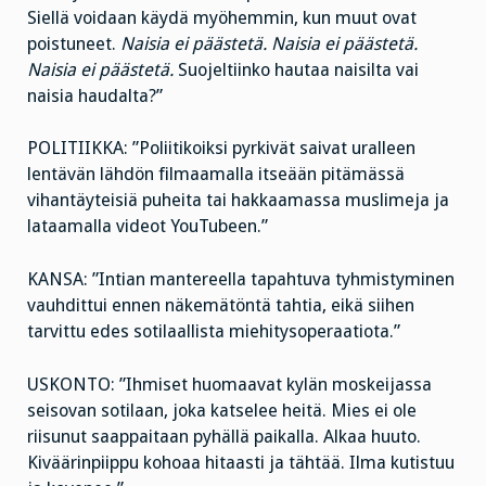
Siellä voidaan käydä myöhemmin, kun muut ovat
poistuneet.
Naisia ei päästetä. Naisia ei päästetä.
Naisia ei päästetä.
Suojeltiinko hautaa naisilta vai
naisia haudalta?”
POLITIIKKA: ”Poliitikoiksi pyrkivät saivat uralleen
lentävän lähdön filmaamalla itseään pitämässä
vihantäyteisiä puheita tai hakkaamassa muslimeja ja
lataamalla videot YouTubeen.”
KANSA: ”Intian mantereella tapahtuva tyhmistyminen
vauhdittui ennen näkemätöntä tahtia, eikä siihen
tarvittu edes sotilaallista miehitysoperaatiota.”
USKONTO: ”Ihmiset huomaavat kylän moskeijassa
seisovan sotilaan, joka katselee heitä. Mies ei ole
riisunut saappaitaan pyhällä paikalla. Alkaa huuto.
Kiväärinpiippu kohoaa hitaasti ja tähtää. Ilma kutistuu