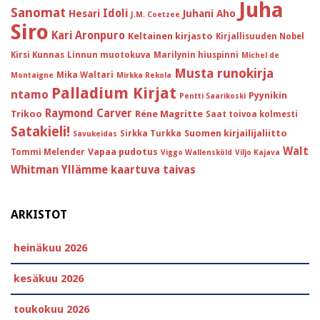
Juha
Sanomat
Idoli
Hesari
Juhani Aho
J.M. Coetzee
Siro
Kari Aronpuro
Keltainen kirjasto
Kirjallisuuden Nobel
Kirsi Kunnas
Linnun muotokuva
Marilynin hiuspinni
Michel de
Musta runokirja
Mika Waltari
Montaigne
Mirkka Rekola
Palladium Kirjat
ntamo
Pyynikin
Pentti Saarikoski
Raymond Carver
Trikoo
Réne Magritte
Saat toivoa kolmesti
Satakieli!
Suomen kirjailijaliitto
Sirkka Turkka
Savukeidas
Walt
Vapaa pudotus
Tommi Melender
Viggo Wallensköld
Viljo Kajava
Whitman
Yllämme kaartuva taivas
ARKISTOT
heinäkuu 2026
kesäkuu 2026
toukokuu 2026