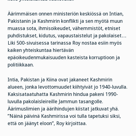
Äärimmäisen onnen ministeriön keskiössä on Intian,
Pakistanin ja Kashmirin konflikti ja sen myötä muun
muassa sota, ihmisoikeudet, vähemmistöt, etniset
puhdistukset, kidutus, vapaustaistelut ja pakolaiset…
Liki 500-sivuisessa tarinassa Roy nostaa esiin myös
kaiken yhteiskuntaa hiertävän
epäoikeudenmukaisuuden kasteista korruptioon ja
politiikkaan.
Intia, Pakistan ja Kiina ovat jakaneet Kashmirin
alueen, jonka levottomuudet kiihtyivät jo 1940-luvulla.
Kaksisataatuhatta Kashmirin hindua pakeni 1990-
luvulla pakolaisleireille Jammun tasangolle.
Äärimuslimien ja äärihindujen kiistat jatkuvat yhä.
”Näinä päivinä Kashmirissa voi tulla tapetuksi siksi,
että on jäänyt eloon”, Roy kirjoittaa.