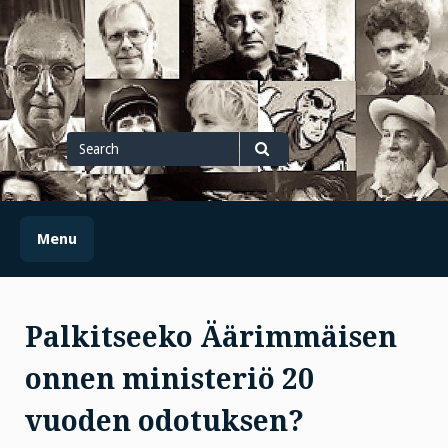
Skip
to
content
Search
for
Search
Menu
Palkitseeko Äärimmäisen
onnen ministeriö 20
vuoden odotuksen?