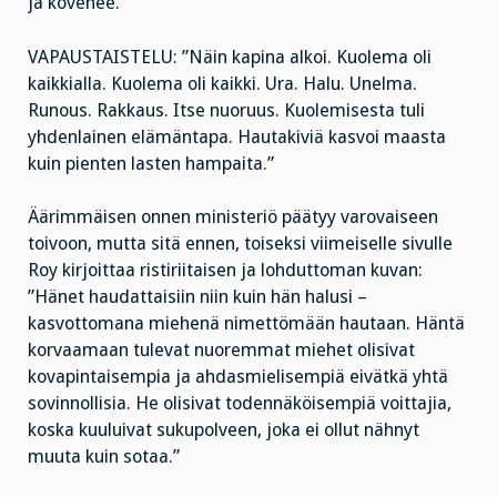
ja kovenee.”
VAPAUSTAISTELU: ”Näin kapina alkoi. Kuolema oli
kaikkialla. Kuolema oli kaikki. Ura. Halu. Unelma.
Runous. Rakkaus. Itse nuoruus. Kuolemisesta tuli
yhdenlainen elämäntapa. Hautakiviä kasvoi maasta
kuin pienten lasten hampaita.”
Äärimmäisen onnen ministeriö päätyy varovaiseen
toivoon, mutta sitä ennen, toiseksi viimeiselle sivulle
Roy kirjoittaa ristiriitaisen ja lohduttoman kuvan:
”Hänet haudattaisiin niin kuin hän halusi –
kasvottomana miehenä nimettömään hautaan. Häntä
korvaamaan tulevat nuoremmat miehet olisivat
kovapintaisempia ja ahdasmielisempiä eivätkä yhtä
sovinnollisia. He olisivat todennäköisempiä voittajia,
koska kuuluivat sukupolveen, joka ei ollut nähnyt
muuta kuin sotaa.”