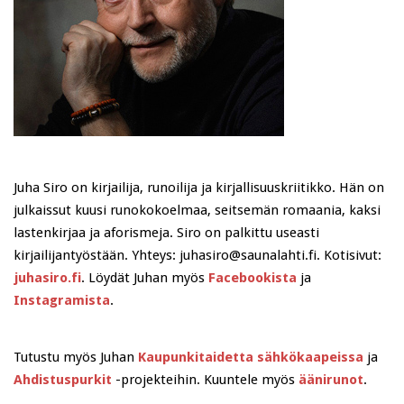
Juha Siro on kirjailija, runoilija ja kirjallisuuskriitikko. Hän on
julkaissut kuusi runokokoelmaa, seitsemän romaania, kaksi
lastenkirjaa ja aforismeja. Siro on palkittu useasti
kirjailijantyöstään. Yhteys: juhasiro@saunalahti.fi. Kotisivut:
juhasiro.fi
. Löydät Juhan myös
Facebookista
ja
Instagramista
.
Tutustu myös Juhan
Kaupunkitaidetta sähkökaapeissa
ja
Ahdistuspurkit
-projekteihin. Kuuntele myös
äänirunot
.