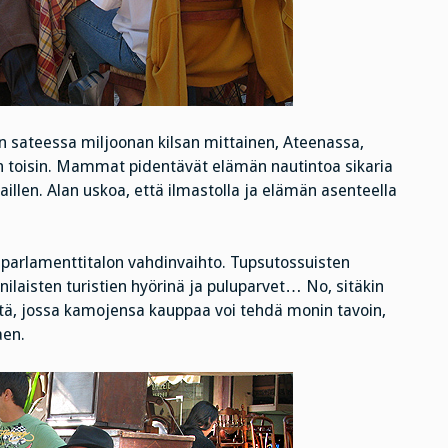
 sateessa miljoonan kilsan mittainen, Ateenassa,
on toisin. Mammat pidentävät elämän nautintoa sikaria
aillen. Alan uskoa, että ilmastolla ja elämän asenteella
parlamenttitalon vahdinvaihto. Tupsutossuisten
anilaisten turistien hyörinä ja puluparvet… No, sitäkin
tä, jossa kamojensa kauppaa voi tehdä monin tavoin,
aen.