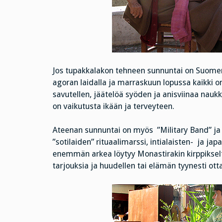
Jos tupakkalakon tehneen sunnuntai on Suomen
agoran laidalla ja marraskuun lopussa kaikki 
savutellen, jäätelöä syöden ja anisviinaa naukk
on vaikutusta ikään ja terveyteen.
Ateenan sunnuntai on myös ”Military Band” ja 
”sotilaiden” rituaalimarssi, intialaisten- ja jap
enemmän arkea löytyy Monastirakin kirppiksel
tarjouksia ja huudellen tai elämän tyynesti ott