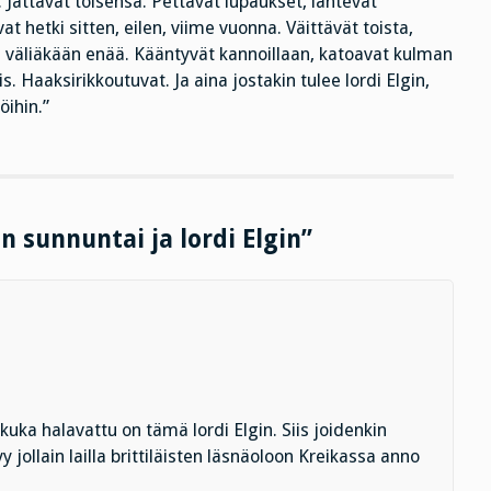
. Jättävät toisensa. Pettävät lupaukset, lähtevät
 hetki sitten, eilen, viime vuonna. Väittävät toista,
on väliäkään enää. Kääntyvät kannoillaan, katoavat kulman
s. Haaksirikkoutuvat. Ja aina jostakin tulee lordi Elgin,
öihin.”
n sunnuntai ja lordi Elgin”
ä kuka halavattu on tämä lordi Elgin. Siis joidenkin
y jollain lailla brittiläisten läsnäoloon Kreikassa anno