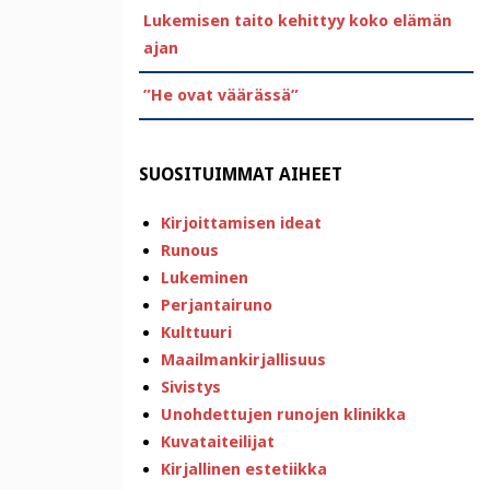
Lukemisen taito kehittyy koko elämän
ajan
”He ovat väärässä”
SUOSITUIMMAT AIHEET
Kirjoittamisen ideat
Runous
Lukeminen
Perjantairuno
Kulttuuri
Maailmankirjallisuus
Sivistys
Unohdettujen runojen klinikka
Kuvataiteilijat
Kirjallinen estetiikka