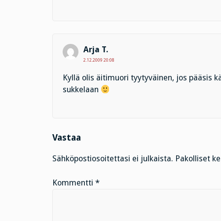
Arja T.
2.12.2009 20:08
Kyllä olis äitimuori tyytyväinen, jos pääsis 
sukkelaan
Vastaa
Sähköpostiosoitettasi ei julkaista.
Pakolliset k
Kommentti
*