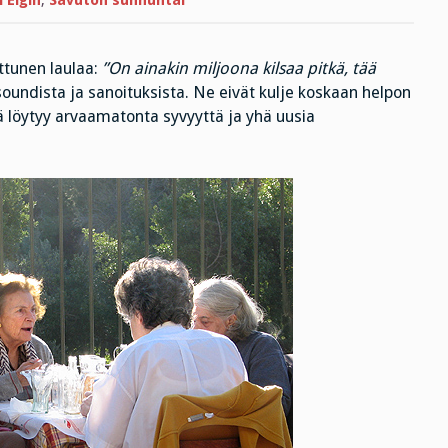
 Elgin
,
Savuton sunnuntai
Elgin
tunen laulaa:
”On ainakin miljoona kilsaa pitkä, tää
oundista ja sanoituksista. Ne eivät kulje koskaan helpon
ä löytyy arvaamatonta syvyyttä ja yhä uusia