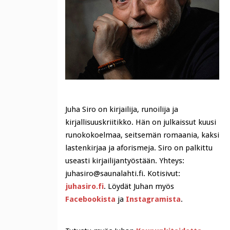
Juha Siro on kirjailija, runoilija ja
kirjallisuuskriitikko. Hän on julkaissut kuusi
runokokoelmaa, seitsemän romaania, kaksi
lastenkirjaa ja aforismeja. Siro on palkittu
useasti kirjailijantyöstään. Yhteys:
juhasiro@saunalahti.fi. Kotisivut:
juhasiro.fi
. Löydät Juhan myös
Facebookista
ja
Instagramista
.