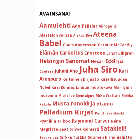
AVAINSANAT
Aamulehti
Adolf Hitler
Akropolis
Ateena
Alastalon salissa
Aleksis Kivi
Babel
Claes Andersson
Cormac McCarthy
Elämän tarkoitus
Enostone
Ernst Billgren
Helsingin Sanomat
Idoli
Hesari
J.M.
Juha Siro
Kari
Juhani Aho
Coetzee
Aronpuro
Keltainen kirjasto
Kirjallisuuden
Nobel
Kirsi Kunnas
Linnun muotokuva
Marilynin
hiuspinni
Mika Waltari
Michel de Montaigne
Mirkka
Musta runokirja
ntamo
Rekola
Palladium Kirjat
Pentti Saarikoski
Raymond Carver
Pyynikin Trikoo
Réne
Satakieli!
Magritte
Saat toivoa kolmesti
Suomen kirjailijaliitto
Sirkka Turkka
Savukeidas