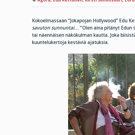
Agora
,
Edu Kettunen
,
Kirsti Simonsuuri
,
Lordi
Kokoelmassaan ”Jokapojan Hollywood” Edu Ket
savuton sunnuntai…”
Olen aina pitänyt Edun s
tai näennäisen näkökulman kautta. Joka biisist
kuuntelukertoja kestäviä ajatuksia.