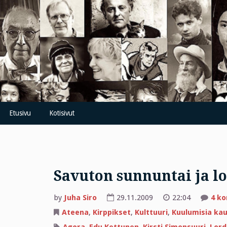
Skip
to
content
Etusivu
Kotisivut
Savuton sunnuntai ja lo
by
Juha Siro
29.11.2009
22:04
4 k
Ateena
,
Kirppikset
,
Kulttuuri
,
Kuulumisia k