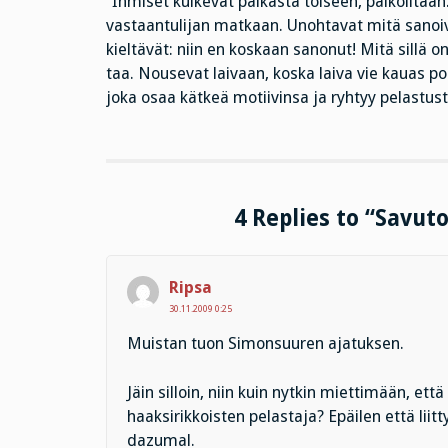
”Ihmiset kulkevat paikasta toiseen, paikoiltaan
vastaantulijan matkaan. Unohtavat mitä sanoivat
kieltävät: niin en koskaan sanonut! Mitä sillä 
taa. Nousevat laivaan, koska laiva vie kauas poi
joka osaa kätkeä motiivinsa ja ryhtyy pelastust
4 Replies to “Savuto
Ripsa
30.11.2009 0:25
Muistan tuon Simonsuuren ajatuksen.
Jäin silloin, niin kuin nytkin miettimään, ett
haaksirikkoisten pelastaja? Epäilen että liitty
dazumal.