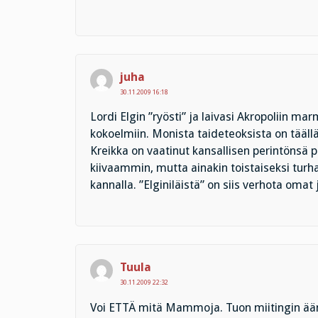
juha
30.11.2009 16:18
Lordi Elgin ”ryösti” ja laivasi Akropoliin ma
kokoelmiin. Monista taideteoksista on täällä
Kreikka on vaatinut kansallisen perintön
kiivaammin, mutta ainakin toistaiseksi turh
kannalla. ”Elginiläistä” on siis verhota omat
Tuula
30.11.2009 22:32
Voi ETTÄ mitä Mammoja. Tuon miitingin ääne