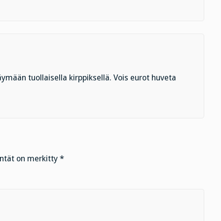
käymään tuollaisella kirppiksellä. Vois eurot huveta
entät on merkitty
*