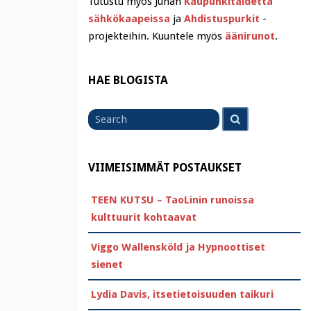
Tutustu myös Juhan
Kaupunkitaidetta
sähkökaapeissa
ja
Ahdistuspurkit
-
projekteihin. Kuuntele myös
äänirunot
.
HAE BLOGISTA
Search
Search
for
VIIMEISIMMÄT POSTAUKSET
TEEN KUTSU – TaoLinin runoissa
kulttuurit kohtaavat
Viggo Wallensköld ja Hypnoottiset
sienet
Lydia Davis, itsetietoisuuden taikuri