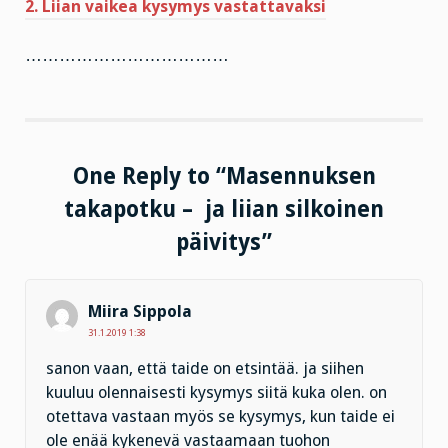
2. Liian vaikea kysymys vastattavaksi
………………………………
One Reply to “Masennuksen
takapotku – ja liian silkoinen
päivitys”
Miira Sippola
31.1.2019 1:38
sanon vaan, että taide on etsintää. ja siihen
kuuluu olennaisesti kysymys siitä kuka olen. on
otettava vastaan myös se kysymys, kun taide ei
ole enää kykenevä vastaamaan tuohon