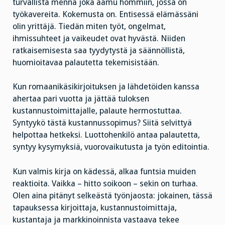
turvallista mennä joka aamu hommiin, jossa on
työkavereita. Kokemusta on. Entisessä elämässäni
olin yrittäjä. Tiedän miten työt, ongelmat,
ihmissuhteet ja vaikeudet ovat hyvästä. Niiden
ratkaisemisesta saa tyydytystä ja säännöllistä,
huomioitavaa palautetta tekemisistään.
Kun romaanikäsikirjoituksen ja lähdetöiden kanssa
ahertaa pari vuotta ja jättää tuloksen
kustannustoimittajalle, palaute hermostuttaa.
Syntyykö tästä kustannussopimus? Siitä selvittyä
helpottaa hetkeksi. Luottohenkilö antaa palautetta,
syntyy kysymyksiä, vuorovaikutusta ja työn editointia.
Kun valmis kirja on kädessä, alkaa funtsia muiden
reaktioita. Vaikka – hitto soikoon – sekin on turhaa.
Olen aina pitänyt selkeästä työnjaosta: jokainen, tässä
tapauksessa kirjoittaja, kustannustoimittaja,
kustantaja ja markkinoinnista vastaava tekee