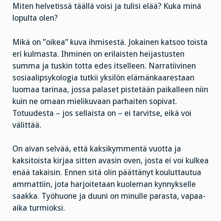
Miten helvetissä täällä voisi ja tulisi elää? Kuka minä
lopulta olen?
Mikä on ”oikea” kuva ihmisestä. Jokainen katsoo toista
eri kulmasta. Ihminen on erilaisten heijastusten
summa ja tuskin totta edes itselleen. Narratiivinen
sosiaalipsykologia tutkii yksilön elämänkaarestaan
luomaa tarinaa, jossa palaset pistetään paikalleen niin
kuin ne omaan mielikuvaan parhaiten sopivat.
Totuudesta – jos sellaista on – ei tarvitse, eikä voi
välittää.
On aivan selvää, että kaksikymmentä vuotta ja
kaksitoista kirjaa sitten avasin oven, josta ei voi kulkea
enää takaisin. Ennen sitä olin päättänyt kouluttautua
ammattiin, jota harjoitetaan kuoleman kynnykselle
saakka. Työhuone ja duuni on minulle parasta, vapaa-
aika turmioksi.