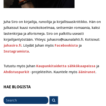
Juha Siro on kirjailija, runoilija ja kirjallisuuskriitikko. Hän on
julkaissut kuusi runokokoelmaa, seitsemän romaania, kaksi
lastenkirjaa ja aforismeja. Siro on palkittu useasti
kirjailijantyöstään. Yhteys: juhasiro@saunalahti.fi. Kotisivut:
juhasiro.fi
. Löydät Juhan myös
Facebookista
ja
Instagramista
.
Tutustu myös Juhan
Kaupunkitaidetta sähkökaapeissa
ja
Ahdistuspurkit
-projekteihin. Kuuntele myös
äänirunot
.
HAE BLOGISTA
Search
Search
for