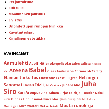
Perjantairuno
Kulttuuri
Maailmankirjallisuus
Sivistys
Unohdettujen runojen klinikka
Kuvataiteilijat
Kirjallinen estetiikka
AVAINSANAT
Aamulehti
Adolf Hitler
Akropolis
Alastalon salissa
Aleksis
Babel
Ateena
Claes Andersson
Cormac McCarthy
Kivi
Helsingin
Elämän tarkoitus
Enostone
Ernst Billgren
Juha
Sanomat
Idoli
Hesari
Juhani Aho
J.M. Coetzee
Siro
Kari Aronpuro
Keltainen kirjasto
Kirjallisuuden Nobel
Kirsi Kunnas
Linnun muotokuva
Marilynin hiuspinni
Michel de
Musta runokirja
Mika Waltari
Montaigne
Mirkka Rekola