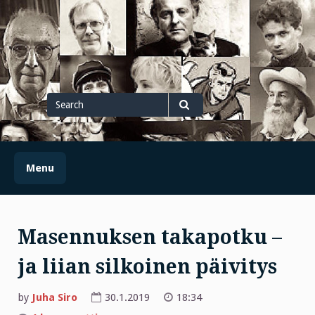
Skip
to
content
Search
for
Search
Menu
Masennuksen takapotku –
ja liian silkoinen päivitys
by
Juha Siro
30.1.2019
18:34