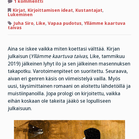
artikkeliin
1 kommentti
Masennuksen
takapotku
Kirjat
,
Kirjoittamisen ideat
,
Kustantajat
,
–
Lukeminen
ja
Juha Siro
,
Like
,
Vapaa pudotus
,
Yllämme kaartuva
liian
taivas
silkoinen
päivitys
Aina se iskee vaikka miten koettasi välttää. Kirjan
julkaisun (
Yllämme kaartuva taivas
, Like, tammikuu
2019) jälkeinen lyhyt ilo ja sen jälkeinen masennuksen
takapotku. Varotoimenpiteet on suoritettu. Seuraava,
aivan eri genren käsis on viimeistelyä vailla. Myös
uusi, täysimittainen romaani on aloitettu lähdetöillä ja
muistiinpanoilla. Jopa prologi on kirjoitettu, vaikka
eihän koskaan ole takeita jääkö se lopulliseen
julkaisuun.