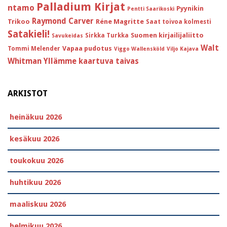
Palladium Kirjat
ntamo
Pyynikin
Pentti Saarikoski
Raymond Carver
Trikoo
Réne Magritte
Saat toivoa kolmesti
Satakieli!
Suomen kirjailijaliitto
Sirkka Turkka
Savukeidas
Walt
Vapaa pudotus
Tommi Melender
Viggo Wallensköld
Viljo Kajava
Whitman
Yllämme kaartuva taivas
ARKISTOT
heinäkuu 2026
kesäkuu 2026
toukokuu 2026
huhtikuu 2026
maaliskuu 2026
helmikuu 2026