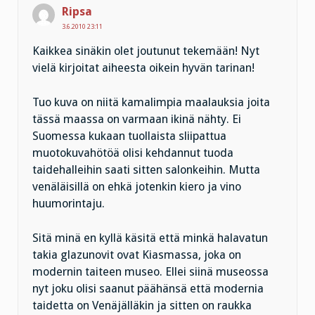
Ripsa
3.6.2010 23:11
Kaikkea sinäkin olet joutunut tekemään! Nyt
vielä kirjoitat aiheesta oikein hyvän tarinan!
Tuo kuva on niitä kamalimpia maalauksia joita
tässä maassa on varmaan ikinä nähty. Ei
Suomessa kukaan tuollaista sliipattua
muotokuvahötöä olisi kehdannut tuoda
taidehalleihin saati sitten salonkeihin. Mutta
venäläisillä on ehkä jotenkin kiero ja vino
huumorintaju.
Sitä minä en kyllä käsitä että minkä halavatun
takia glazunovit ovat Kiasmassa, joka on
modernin taiteen museo. Ellei siinä museossa
nyt joku olisi saanut päähänsä että modernia
taidetta on Venäjälläkin ja sitten on raukka