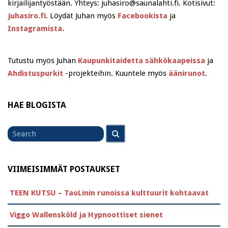
kirjailijantyöstään. Yhteys: juhasiro@saunalahti.fi. Kotisivut:
juhasiro.fi
. Löydät Juhan myös
Facebookista
ja
Instagramista
.
Tutustu myös Juhan
Kaupunkitaidetta sähkökaapeissa
ja
Ahdistuspurkit
-projekteihin. Kuuntele myös
äänirunot
.
HAE BLOGISTA
Search
Search
for
VIIMEISIMMÄT POSTAUKSET
TEEN KUTSU – TaoLinin runoissa kulttuurit kohtaavat
Viggo Wallensköld ja Hypnoottiset sienet