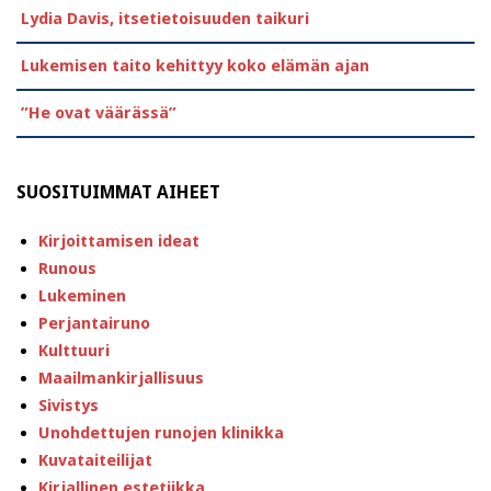
Lydia Davis, itsetietoisuuden taikuri
Lukemisen taito kehittyy koko elämän ajan
”He ovat väärässä”
SUOSITUIMMAT AIHEET
Kirjoittamisen ideat
Runous
Lukeminen
Perjantairuno
Kulttuuri
Maailmankirjallisuus
Sivistys
Unohdettujen runojen klinikka
Kuvataiteilijat
Kirjallinen estetiikka