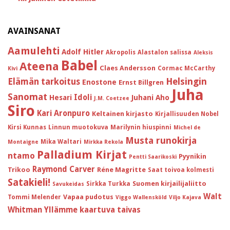
AVAINSANAT
Aamulehti
Adolf Hitler
Akropolis
Alastalon salissa
Aleksis
Babel
Ateena
Claes Andersson
Cormac McCarthy
Kivi
Helsingin
Elämän tarkoitus
Enostone
Ernst Billgren
Juha
Sanomat
Idoli
Hesari
Juhani Aho
J.M. Coetzee
Siro
Kari Aronpuro
Keltainen kirjasto
Kirjallisuuden Nobel
Kirsi Kunnas
Linnun muotokuva
Marilynin hiuspinni
Michel de
Musta runokirja
Mika Waltari
Montaigne
Mirkka Rekola
Palladium Kirjat
ntamo
Pyynikin
Pentti Saarikoski
Raymond Carver
Trikoo
Réne Magritte
Saat toivoa kolmesti
Satakieli!
Suomen kirjailijaliitto
Sirkka Turkka
Savukeidas
Walt
Vapaa pudotus
Tommi Melender
Viggo Wallensköld
Viljo Kajava
Whitman
Yllämme kaartuva taivas