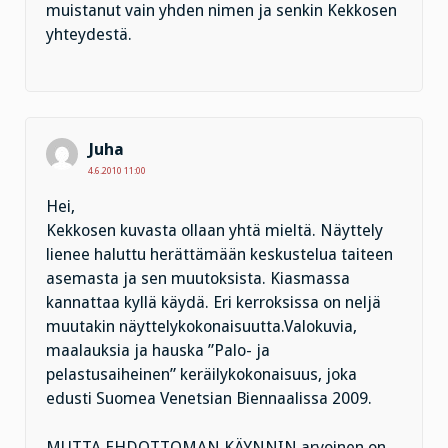
muistanut vain yhden nimen ja senkin Kekkosen
yhteydestä.
Juha
4.6.2010 11:00
Hei,
Kekkosen kuvasta ollaan yhtä mieltä. Näyttely
lienee haluttu herättämään keskustelua taiteen
asemasta ja sen muutoksista. Kiasmassa
kannattaa kyllä käydä. Eri kerroksissa on neljä
muutakin näyttelykokonaisuutta.Valokuvia,
maalauksia ja hauska ”Palo- ja
pelastusaiheinen” keräilykokonaisuus, joka
edusti Suomea Venetsian Biennaalissa 2009.
MUTTA EHDOTTOMAN KÄYNNIN arvoinen on