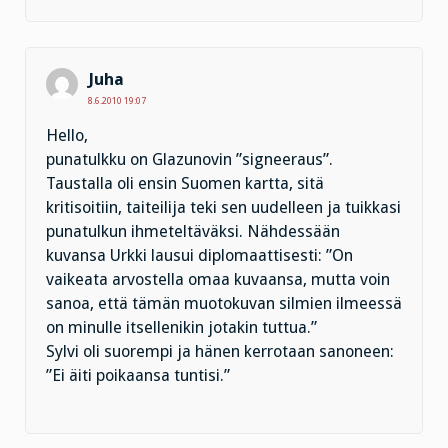
Juha
8.6.2010 19:07
Hello,
punatulkku on Glazunovin ”signeeraus”.
Taustalla oli ensin Suomen kartta, sitä
kritisoitiin, taiteilija teki sen uudelleen ja tuikkasi
punatulkun ihmeteltäväksi. Nähdessään
kuvansa Urkki lausui diplomaattisesti: ”On
vaikeata arvostella omaa kuvaansa, mutta voin
sanoa, että tämän muotokuvan silmien ilmeessä
on minulle itsellenikin jotakin tuttua.”
Sylvi oli suorempi ja hänen kerrotaan sanoneen:
”Ei äiti poikaansa tuntisi.”