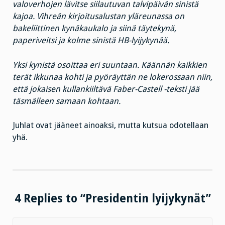
valoverhojen lävitse siilautuvan talvipäivän sinistä
kajoa. Vihreän kirjoitusalustan yläreunassa on
bakeliittinen kynäkaukalo ja siinä täytekynä,
paperiveitsi ja kolme sinistä HB-lyijykynää.
Yksi kynistä osoittaa eri suuntaan. Käännän kaikkien
terät ikkunaa kohti ja pyöräyttän ne lokerossaan niin,
että jokaisen kullankiiltävä Faber-Castell -teksti jää
täsmälleen samaan kohtaan.
Juhlat ovat jääneet ainoaksi, mutta kutsua odotellaan
yhä.
4 Replies to “Presidentin lyijykynät”