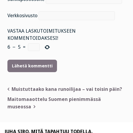
Verkkosivusto
VASTAA LASKUTOIMITUKSEEN
KOMMENTOIDAKSESI!
6
−
5
=
Artikkelien
Muistuttaako kana runoilijaa – vai toisin päin?
selaus
Maitomaaottelu Suomen pienimmässä
museossa
JUHA SIRO. MITÄ TAPAHTUU TODELLA.