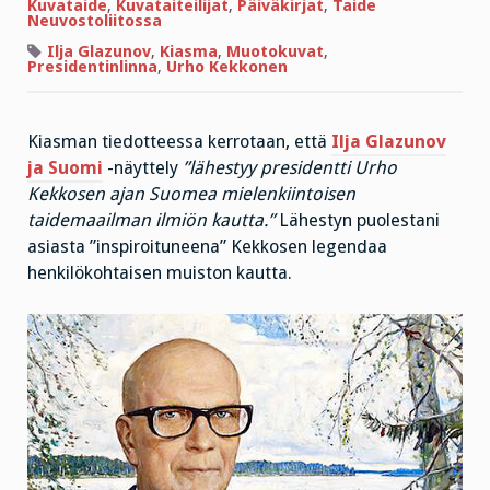
Kuvataide
,
Kuvataiteilijat
,
Päiväkirjat
,
Taide
Neuvostoliitossa
Ilja Glazunov
,
Kiasma
,
Muotokuvat
,
Presidentinlinna
,
Urho Kekkonen
Kiasman tiedotteessa kerrotaan, että
Ilja Glazunov
ja Suomi
-näyttely
”
lähestyy presidentti Urho
Kekkosen ajan Suomea mielenkiintoisen
taidemaailman ilmiön kautta.”
Lähestyn puolestani
asiasta ”inspiroituneena” Kekkosen legendaa
henkilökohtaisen muiston kautta.