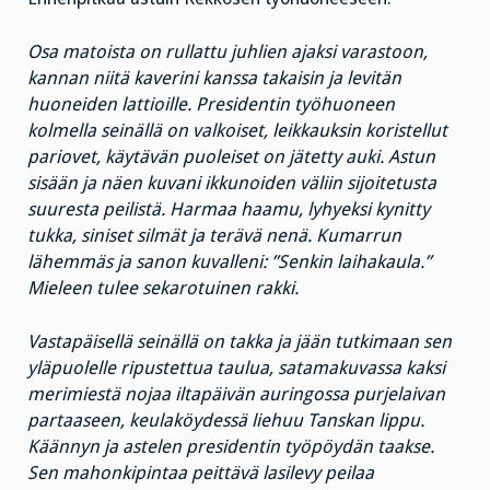
Osa matoista on rullattu juhlien ajaksi varastoon,
kannan niitä kaverini kanssa takaisin ja levitän
huoneiden lattioille. Presidentin työhuoneen
kolmella seinällä on valkoiset, leikkauksin koristellut
pariovet, käytävän puoleiset on jätetty auki. Astun
sisään ja näen kuvani ikkunoiden väliin sijoitetusta
suuresta peilistä. Harmaa haamu, lyhyeksi kynitty
tukka, siniset silmät ja terävä nenä. Kumarrun
lähemmäs ja sanon kuvalleni: ”Senkin laihakaula.”
Mieleen tulee sekarotuinen rakki.
Vastapäisellä seinällä on takka ja jään tutkimaan sen
yläpuolelle ripustettua taulua, satamakuvassa kaksi
merimiestä nojaa iltapäivän auringossa purjelaivan
partaaseen, keulaköydessä liehuu Tanskan lippu.
Käännyn ja astelen presidentin työpöydän taakse.
Sen mahonkipintaa peittävä lasilevy peilaa