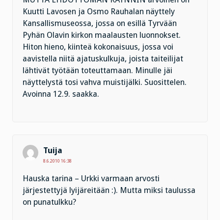
Kuutti Lavosen ja Osmo Rauhalan näyttely
Kansallismuseossa, jossa on esillä Tyrvään
Pyhän Olavin kirkon maalausten luonnokset.
Hiton hieno, kiinteä kokonaisuus, jossa voi
aavistella niitä ajatuskulkuja, joista taiteilijat
lähtivät työtään toteuttamaan. Minulle jäi
näyttelystä tosi vahva muistijälki. Suosittelen.
Avoinna 12.9. saakka.
Tuija
8.6.2010 16:38
Hauska tarina – Urkki varmaan arvosti
järjestettyjä lyijäreitään :). Mutta miksi taulussa
on punatulkku?