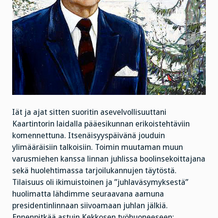
Iät ja ajat sitten suoritin asevelvollisuuttani
Kaartintorin laidalla pääesikunnan erikoistehtäviin
komennettuna. Itsenäisyyspäivänä jouduin
ylimääräisiin talkoisiin. Toimin muutaman muun
varusmiehen kanssa linnan juhlissa boolinsekoittajana
sekä huolehtimassa tarjoilukannujen täytöstä.
Tilaisuus oli ikimuistoinen ja ”juhlaväsymyksestä”
huolimatta lähdimme seuraavana aamuna
presidentinlinnaan siivoamaan juhlan jälkiä.
Ennenpitkää astuin Kekkosen työhuoneeseen: