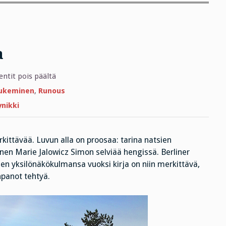
a
artikkelissa
tit pois päältä
Käänteentekeviä
asioita
ukeminen
,
Runous
ynikki
rkittävää. Luvun alla on proosaa: tarina natsien
ainen Marie Jalowicz Simon selviää hengissä. Berliner
sen yksilönäkökulmansa vuoksi kirja on niin merkittävä,
npanot tehtyä.