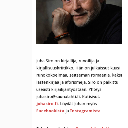
Juha Siro on kirjailija, runoilija ja
kirjallisuuskriitikko. Hän on julkaissut kuusi
runokokoelmaa, seitsemän romaania, kaksi
lastenkirjaa ja aforismeja. Siro on palkittu
useasti kirjailijantyöstään. Yhteys:
juhasiro@saunalahti.fi. Kotisivut:
juhasiro.fi
. Löydät Juhan myös
Facebookista
ja
Instagramista
.