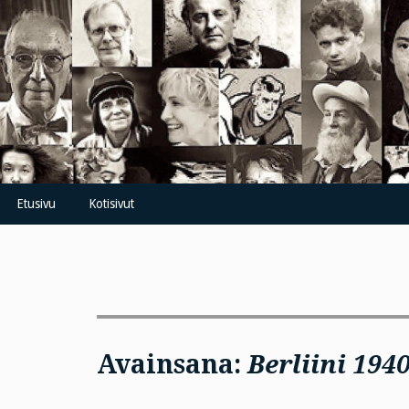
Skip
to
content
Etusivu
Kotisivut
Avainsana:
Berliini 1940