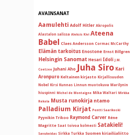
AVAINSANAT
Aamulehti
Adolf Hitler
Akropolis
Ateena
Alastalon salissa
Aleksis Kivi
Babel
Claes Andersson
Cormac McCarthy
Elämän tarkoitus
Enostone
Ernst Billgren
Helsingin Sanomat
Idoli
Hesari
J.M.
Juha Siro
Kari
Juhani Aho
Coetzee
Aronpuro
Keltainen kirjasto
Kirjallisuuden
Nobel
Kirsi Kunnas
Linnun muotokuva
Marilynin
hiuspinni
Mika Waltari
Michel de Montaigne
Mirkka
Musta runokirja
ntamo
Rekola
Palladium Kirjat
Pentti Saarikoski
Raymond Carver
Pyynikin Trikoo
Réne
Satakieli!
Magritte
Saat toivoa kolmesti
Suomen kirjailijaliitto
Sirkka Turkka
Savukeidas