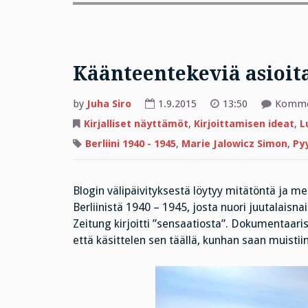
Käänteentekeviä asioit
by
Juha Siro
1.9.2015
13:50
Kommen
Kirjalliset näyttämöt
,
Kirjoittamisen ideat
,
L
Berliini 1940 - 1945
,
Marie Jalowicz Simon
,
Py
Blogin välipäivityksestä löytyy mitätöntä ja me
Berliinistä 1940 – 1945, josta nuori juutalaisn
Zeitung kirjoitti ”sensaatiosta”. Dokumentaari
että käsittelen sen täällä, kunhan saan muistii