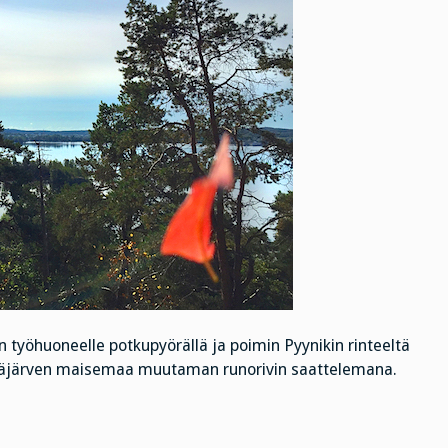
in työhuoneelle potkupyörällä ja poimin Pyynikin rinteeltä
Pyhäjärven maisemaa muutaman runorivin saattelemana.