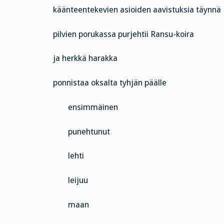
käänteentekevien asioiden aavistuksia täynnä
pilvien porukassa purjehtii Ransu-koira
ja herkkä harakka
ponnistaa oksalta tyhjän päälle
ensimmäinen
punehtunut
lehti
leijuu
maan