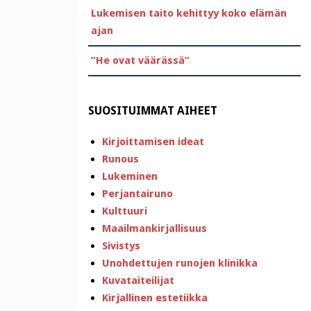
Lukemisen taito kehittyy koko elämän
ajan
”He ovat väärässä”
SUOSITUIMMAT AIHEET
Kirjoittamisen ideat
Runous
Lukeminen
Perjantairuno
Kulttuuri
Maailmankirjallisuus
Sivistys
Unohdettujen runojen klinikka
Kuvataiteilijat
Kirjallinen estetiikka