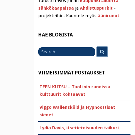
Tutustu myös Juhan
Kaupunkitaidetta
sähkökaapeissa
ja
Ahdistuspurkit
-
projekteihin. Kuuntele myös
äänirunot
.
HAE BLOGISTA
Search
Search
for
VIIMEISIMMÄT POSTAUKSET
TEEN KUTSU – TaoLinin runoissa
kulttuurit kohtaavat
Viggo Wallensköld ja Hypnoottiset
sienet
Lydia Davis, itsetietoisuuden taikuri