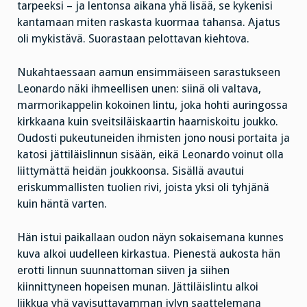
tarpeeksi – ja lentonsa aikana yhä lisää, se kykenisi
kantamaan miten raskasta kuormaa tahansa. Ajatus
oli mykistävä. Suorastaan pelottavan kiehtova.
Nukahtaessaan aamun ensimmäiseen sarastukseen
Leonardo näki ihmeellisen unen: siinä oli valtava,
marmorikappelin kokoinen lintu, joka hohti auringossa
kirkkaana kuin sveitsiläiskaartin haarniskoitu joukko.
Oudosti pukeutuneiden ihmisten jono nousi portaita ja
katosi jättiläislinnun sisään, eikä Leonardo voinut olla
liittymättä heidän joukkoonsa. Sisällä avautui
eriskummallisten tuolien rivi, joista yksi oli tyhjänä
kuin häntä varten.
Hän istui paikallaan oudon näyn sokaisemana kunnes
kuva alkoi uudelleen kirkastua. Pienestä aukosta hän
erotti linnun suunnattoman siiven ja siihen
kiinnittyneen hopeisen munan. Jättiläislintu alkoi
liikkua yhä vavisuttavamman jylyn saattelemana