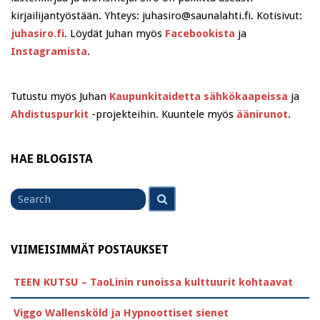
kirjailijantyöstään. Yhteys: juhasiro@saunalahti.fi. Kotisivut:
juhasiro.fi
. Löydät Juhan myös
Facebookista
ja
Instagramista
.
Tutustu myös Juhan
Kaupunkitaidetta sähkökaapeissa
ja
Ahdistuspurkit
-projekteihin. Kuuntele myös
äänirunot
.
HAE BLOGISTA
Search
Search
for
VIIMEISIMMÄT POSTAUKSET
TEEN KUTSU – TaoLinin runoissa kulttuurit kohtaavat
Viggo Wallensköld ja Hypnoottiset sienet