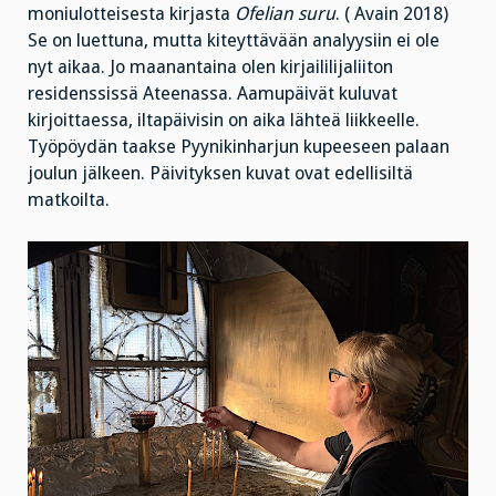
moniulotteisesta kirjasta
Ofelian suru
. ( Avain 2018)
Se on luettuna, mutta kiteyttävään analyysiin ei ole
nyt aikaa. Jo maanantaina olen kirjaililijaliiton
residenssissä Ateenassa. Aamupäivät kuluvat
kirjoittaessa, iltapäivisin on aika lähteä liikkeelle.
Työpöydän taakse Pyynikinharjun kupeeseen palaan
joulun jälkeen. Päivityksen kuvat ovat edellisiltä
matkoilta.