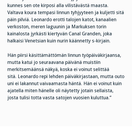
kunnes sen ote kirposi alla vilistävästä maasta.
Valtava koura tempasi linnun tyhjyyteen ja kuljetti sitä
päin pilviä. Leonardo erotti talojen katot, kanaalien
verkoston, meren laguunin ja Markuksen torin
kainalosta jyrkästi kiertyvän Canal Granden, joka
halkaisi Venetsian kuin nurin käännetty s-kirjain.
Hän piirsi käsittämättömän linnun työpäiväkirjaansa,
mutta katui jo seuraavana päivänä muistiin
merkitsemäänsä näkyä, koska ei voinut selittää
sitä. Leonardo repi lehden päiväkirjastaan, mutta outo
uni ei lakannut vaivaamasta häntä. Hän ei voinut kuin
ajatella miten hänelle oli näytetty jotain sellaista,
josta tulisi totta vasta satojen vuosien kuluttua.”