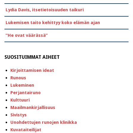
Lydia Davis, itsetietoisuuden taikuri
Lukemisen taito kehittyy koko elämän ajan
”He ovat väärässä”
SUOSITUIMMAT AIHEET
Kirjoittamisen ideat
Runous
Lukeminen
Perjantairuno
Kulttuuri
Maailmankirjallisuus
Sivistys
Unohdettujen runojen klinikka
Kuvataiteilijat