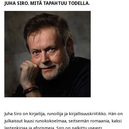
JUHA SIRO. MITÄ TAPAHTUU TODELLA.
Juha Siro on kirjailija, runoilija ja kirjallisuuskriitikko. Hän on
julkaissut kuusi runokokoelmaa, seitsemän romaania, kaksi
lastenkirjaa ja aforismeja. Siro on palkittu useasti