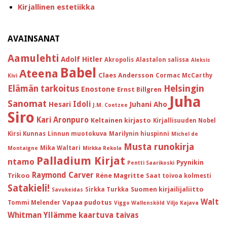
Kirjallinen estetiikka
AVAINSANAT
Aamulehti
Adolf Hitler
Akropolis
Alastalon salissa
Aleksis
Babel
Ateena
Claes Andersson
Cormac McCarthy
Kivi
Helsingin
Elämän tarkoitus
Enostone
Ernst Billgren
Juha
Sanomat
Idoli
Hesari
Juhani Aho
J.M. Coetzee
Siro
Kari Aronpuro
Keltainen kirjasto
Kirjallisuuden Nobel
Kirsi Kunnas
Linnun muotokuva
Marilynin hiuspinni
Michel de
Musta runokirja
Mika Waltari
Montaigne
Mirkka Rekola
Palladium Kirjat
ntamo
Pyynikin
Pentti Saarikoski
Raymond Carver
Trikoo
Réne Magritte
Saat toivoa kolmesti
Satakieli!
Suomen kirjailijaliitto
Sirkka Turkka
Savukeidas
Walt
Vapaa pudotus
Tommi Melender
Viggo Wallensköld
Viljo Kajava
Whitman
Yllämme kaartuva taivas