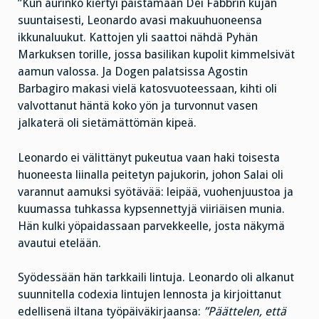
”Kun aurinko kiertyi paistamaan Dei Fabbrin kujan
suuntaisesti, Leonardo avasi makuuhuoneensa
ikkunaluukut. Kattojen yli saattoi nähdä Pyhän
Markuksen torille, jossa basilikan kupolit kimmelsivät
aamun valossa. Ja Dogen palatsissa Agostin
Barbagiro makasi vielä katosvuoteessaan, kihti oli
valvottanut häntä koko yön ja turvonnut vasen
jalkaterä oli sietämättömän kipeä.
Leonardo ei välittänyt pukeutua vaan haki toisesta
huoneesta liinalla peitetyn pajukorin, johon Salai oli
varannut aamuksi syötävää: leipää, vuohenjuustoa ja
kuumassa tuhkassa kypsennettyjä viiriäisen munia.
Hän kulki yöpaidassaan parvekkeelle, josta näkymä
avautui etelään.
Syödessään hän tarkkaili lintuja. Leonardo oli alkanut
suunnitella codexia lintujen lennosta ja kirjoittanut
edellisenä iltana työpäiväkirjaansa:
”Päättelen, että