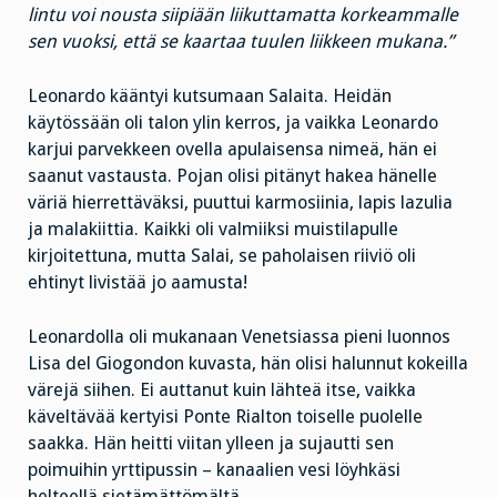
lintu voi nousta siipiään liikuttamatta korkeammalle
sen vuoksi, että se kaartaa tuulen liikkeen mukana.”
Leonardo kääntyi kutsumaan Salaita. Heidän
käytössään oli talon ylin kerros, ja vaikka Leonardo
karjui parvekkeen ovella apulaisensa nimeä, hän ei
saanut vastausta. Pojan olisi pitänyt hakea hänelle
väriä hierrettäväksi, puuttui karmosiinia, lapis lazulia
ja malakiittia. Kaikki oli valmiiksi muistilapulle
kirjoitettuna, mutta Salai, se paholaisen riiviö oli
ehtinyt livistää jo aamusta!
Leonardolla oli mukanaan Venetsiassa pieni luonnos
Lisa del Giogondon kuvasta, hän olisi halunnut kokeilla
värejä siihen. Ei auttanut kuin lähteä itse, vaikka
käveltävää kertyisi Ponte Rialton toiselle puolelle
saakka. Hän heitti viitan ylleen ja sujautti sen
poimuihin yrttipussin – kanaalien vesi löyhkäsi
helteellä sietämättömältä.