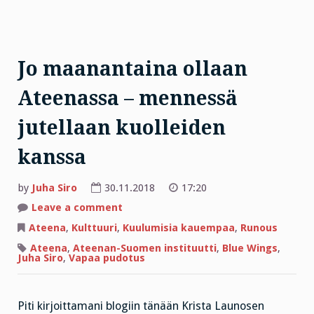
Jo maanantaina ollaan
Ateenassa – mennessä
jutellaan kuolleiden
kanssa
by
Juha Siro
30.11.2018
17:20
on
Leave a comment
Jo
maanantaina
Ateena
,
Kulttuuri
,
Kuulumisia kauempaa
,
Runous
ollaan
Ateenassa
Ateena
,
Ateenan-Suomen instituutti
,
Blue Wings
,
–
Juha Siro
,
Vapaa pudotus
mennessä
jutellaan
kuolleiden
kanssa
Piti kirjoittamani blogiin tänään Krista Launosen