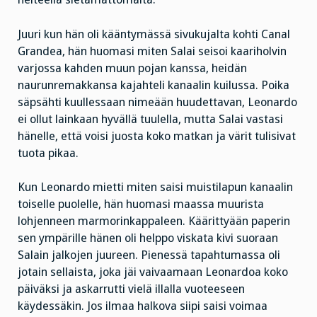
Juuri kun hän oli kääntymässä sivukujalta kohti Canal
Grandea, hän huomasi miten Salai seisoi kaariholvin
varjossa kahden muun pojan kanssa, heidän
naurunremakkansa kajahteli kanaalin kuilussa. Poika
säpsähti kuullessaan nimeään huudettavan, Leonardo
ei ollut lainkaan hyvällä tuulella, mutta Salai vastasi
hänelle, että voisi juosta koko matkan ja värit tulisivat
tuota pikaa.
Kun Leonardo mietti miten saisi muistilapun kanaalin
toiselle puolelle, hän huomasi maassa muurista
lohjenneen marmorinkappaleen. Käärittyään paperin
sen ympärille hänen oli helppo viskata kivi suoraan
Salain jalkojen juureen. Pienessä tapahtumassa oli
jotain sellaista, joka jäi vaivaamaan Leonardoa koko
päiväksi ja askarrutti vielä illalla vuoteeseen
käydessäkin. Jos ilmaa halkova siipi saisi voimaa