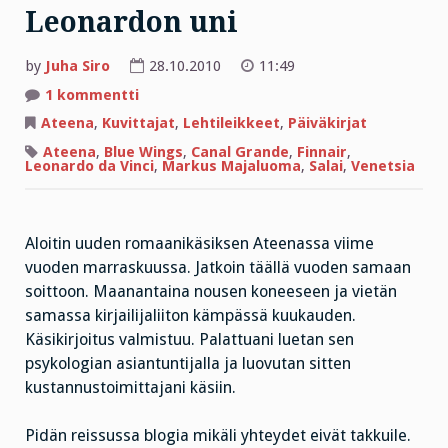
Leonardon uni
by
Juha Siro
28.10.2010
11:49
artikkeliin
1 kommentti
Leonardon
uni
Ateena
,
Kuvittajat
,
Lehtileikkeet
,
Päiväkirjat
Ateena
,
Blue Wings
,
Canal Grande
,
Finnair
,
Leonardo da Vinci
,
Markus Majaluoma
,
Salai
,
Venetsia
Aloitin uuden romaanikäsiksen Ateenassa viime
vuoden marraskuussa. Jatkoin täällä vuoden samaan
soittoon. Maanantaina nousen koneeseen ja vietän
samassa kirjailijaliiton kämpässä kuukauden.
Käsikirjoitus valmistuu. Palattuani luetan sen
psykologian asiantuntijalla ja luovutan sitten
kustannustoimittajani käsiin.
Pidän reissussa blogia mikäli yhteydet eivät takkuile.