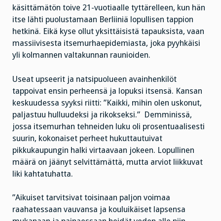
käsittämätön toive 21-vuotiaalle tyttärelleen, kun hän
itse lähti puolustamaan Berliiniä lopullisen tappion
hetkinä. Eikä kyse ollut yksittäisistä tapauksista, vaan
massiivisesta itsemurhaepidemiasta, joka pyyhkäisi
yli kolmannen valtakunnan raunioiden.
Useat upseerit ja natsipuolueen avainhenkilöt
tappoivat ensin perheensä ja lopuksi itsensä. Kansan
keskuudessa syyksi riitti: ”Kaikki, mihin olen uskonut,
paljastuu hulluudeksi ja rikokseksi.” Demminissä,
jossa itsemurhan tehneiden luku oli prosentuaalisesti
suurin, kokonaiset perheet hukuttautuivat
pikkukaupungin halki virtaavaan jokeen. Lopullinen
määrä on jäänyt selvittämättä, mutta arviot liikkuvat
liki kahtatuhatta.
”Aikuiset tarvitsivat toisinaan paljon voimaa
raahatessaan vauvansa ja kouluikäiset lapsensa