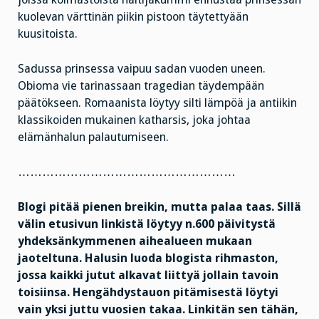
kuolevan värttinän piikin pistoon täytettyään
kuusitoista.
Sadussa prinsessa vaipuu sadan vuoden uneen.
Obioma vie tarinassaan tragedian täydempään
päätökseen. Romaanista löytyy silti lämpöä ja antiikin
klassikoiden mukainen katharsis, joka johtaa
elämänhalun palautumiseen.
………………………………………………
Blogi pitää pienen breikin, mutta palaa taas. Sillä
välin etusivun linkistä löytyy n.600 päivitystä
yhdeksänkymmenen aihealueen mukaan
jaoteltuna. Halusin luoda blogista rihmaston,
jossa kaikki jutut alkavat liittyä jollain tavoin
toisiinsa. Hengähdystauon pitämisestä löytyi
vain yksi juttu vuosien takaa. Linkitän sen tähän,