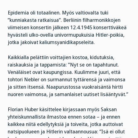
Epidemia oli totaalinen. Myös valtiovalta tuki
”kunniakasta ratkaisua”. Berliinin filharmonikkojen
viimeisen konsertin jälkeen 12.4.1945 konserttiväkeä
hyvästeli ulko-ovella univormupukuisia Hitler-poikia,
jotka jakoivat kaliumsyanidikapseleita.
Kaikkialla pelättiin voittajien kostoa, kidutuksia,
raiskauksia ja tappamista: ”Nyt se on tapahtunut.
Venäläiset ovat kaupungissa. Kuulimme juuri, että
tohtori Nebler on surmannut tyttärensä ja vaimonsa
ja sitten itsensä. Naapurustossa vuokraisäntä hirtti
nuoren vaimonsa, ja samanlaiset uutiset lisääntyvät.”
Florian Huber käsittelee kirjassaan myös Saksan
yhteiskunnallista ilmastoa ennen sotaa – ja ennen
kaikkea niitä edellytyksiä ja toiveita, jotka auttoivat
natsipuolueen ja Hitlerin valtaannousua: ”Isä ei ollut