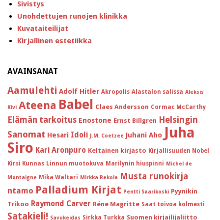
Sivistys
Unohdettujen runojen klinikka
Kuvataiteilijat
Kirjallinen estetiikka
AVAINSANAT
Aamulehti
Adolf Hitler
Akropolis
Alastalon salissa
Aleksis
Babel
Ateena
Claes Andersson
Cormac McCarthy
Kivi
Helsingin
Elämän tarkoitus
Enostone
Ernst Billgren
Juha
Sanomat
Idoli
Hesari
Juhani Aho
J.M. Coetzee
Siro
Kari Aronpuro
Keltainen kirjasto
Kirjallisuuden Nobel
Kirsi Kunnas
Linnun muotokuva
Marilynin hiuspinni
Michel de
Musta runokirja
Mika Waltari
Montaigne
Mirkka Rekola
Palladium Kirjat
ntamo
Pyynikin
Pentti Saarikoski
Raymond Carver
Trikoo
Réne Magritte
Saat toivoa kolmesti
Satakieli!
Suomen kirjailijaliitto
Sirkka Turkka
Savukeidas