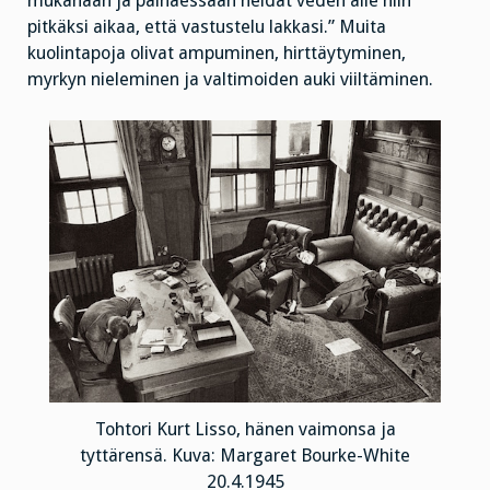
mukanaan ja painaessaan heidät veden alle niin
pitkäksi aikaa, että vastustelu lakkasi.” Muita
kuolintapoja olivat ampuminen, hirttäytyminen,
myrkyn nieleminen ja valtimoiden auki viiltäminen.
Tohtori Kurt Lisso, hänen vaimonsa ja
tyttärensä. Kuva: Margaret Bourke-White
20.4.1945