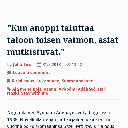
”Kun anoppi taluttaa
taloon toisen vaimon, asiat
mutkistuvat.”
by
Juha Siro
31.5.2018
13:22
on
Leave a comment
”Kun
anoppi
Kirjallisuus
,
Lukeminen
,
Suomennokset
taluttaa
taloon
Älä mene pois
,
Atena
,
Ayòbámi Adébáyò
,
Heli
toisen
Naski
,
Stay with me
vaimon,
asiat
mutkistuvat.”
Nigerialainen Ayòbámi Adébáyò syntyi Lagosissa
1988. Novelleilla debytoinut kirjailija julkaisi viime
vuonna esikoisromaaninsa
Stay with me
. Kirja nousi