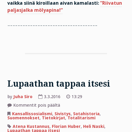
vaikka siinä kiroillaan aivan kamalasti:
”Riivatun
paljasjalka mölyapina!”
………………………………………………
Lupaathan tappaa itsesi
by
Juha Siro
3.3.2016
13:29
artikkelissa
Kommentit pois päältä
Lupaathan
tappaa
Kansallissosialismi
,
Sivistys
,
Sotahistoria
,
itsesi
Suomennokset
,
Tietokirjat
,
Totalitarismi
Atena Kustannus
,
Florian Huber
,
Heli Naski
,
Lupaathan tappaa itsesi