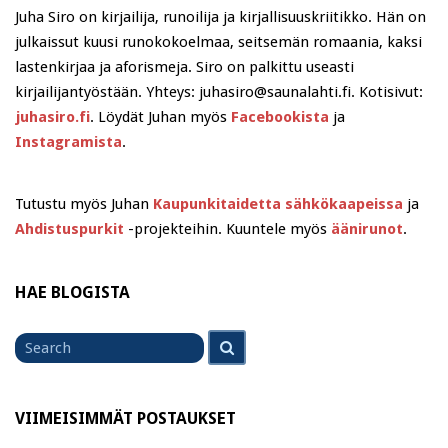
Juha Siro on kirjailija, runoilija ja kirjallisuuskriitikko. Hän on
julkaissut kuusi runokokoelmaa, seitsemän romaania, kaksi
lastenkirjaa ja aforismeja. Siro on palkittu useasti
kirjailijantyöstään. Yhteys: juhasiro@saunalahti.fi. Kotisivut:
juhasiro.fi
. Löydät Juhan myös
Facebookista
ja
Instagramista
.
Tutustu myös Juhan
Kaupunkitaidetta sähkökaapeissa
ja
Ahdistuspurkit
-projekteihin. Kuuntele myös
äänirunot
.
HAE BLOGISTA
Search
Search
for
VIIMEISIMMÄT POSTAUKSET