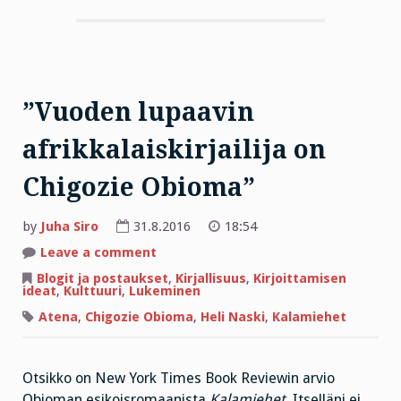
”Vuoden lupaavin
afrikkalaiskirjailija on
Chigozie Obioma”
by
Juha Siro
31.8.2016
18:54
on
Leave a comment
”Vuoden
lupaavin
Blogit ja postaukset
,
Kirjallisuus
,
Kirjoittamisen
afrikkalaiskirjailija
ideat
,
Kulttuuri
,
Lukeminen
on
Chigozie
Atena
,
Chigozie Obioma
,
Heli Naski
,
Kalamiehet
Obioma”
Otsikko on New York Times Book Reviewin arvio
Obioman esikoisromaanista
Kalamiehet
. Itselläni ei