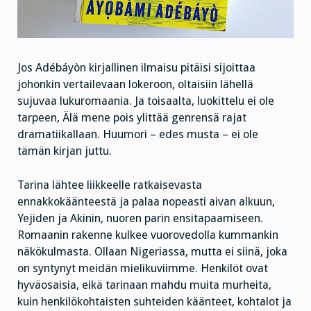
Jos Adébáyòn kirjallinen ilmaisu pitäisi sijoittaa
johonkin vertailevaan lokeroon, oltaisiin lähellä
sujuvaa lukuromaania. Ja toisaalta, luokittelu ei ole
tarpeen, Älä mene pois ylittää genrensä rajat
dramatiikallaan. Huumori – edes musta – ei ole
tämän kirjan juttu.
Tarina lähtee liikkeelle ratkaisevasta
ennakkokäänteestä ja palaa nopeasti aivan alkuun,
Yejiden ja Akinin, nuoren parin ensitapaamiseen.
Romaanin rakenne kulkee vuorovedolla kummankin
näkökulmasta. Ollaan Nigeriassa, mutta ei siinä, joka
on syntynyt meidän mielikuviimme. Henkilöt ovat
hyväosaisia, eikä tarinaan mahdu muita murheita,
kuin henkilökohtaisten suhteiden käänteet, kohtalot ja