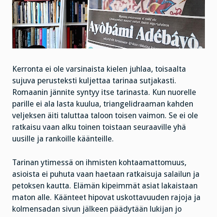
Kerronta ei ole varsinaista kielen juhlaa, toisaalta
sujuva perusteksti kuljettaa tarinaa sutjakasti.
Romaanin jännite syntyy itse tarinasta. Kun nuorelle
parille ei ala lasta kuulua, triangelidraaman kahden
veljeksen äiti taluttaa taloon toisen vaimon. Se ei ole
ratkaisu vaan alku toinen toistaan seuraaville yhä
uusille ja rankoille käänteille.
Tarinan ytimessä on ihmisten kohtaamattomuus,
asioista ei puhuta vaan haetaan ratkaisuja salailun ja
petoksen kautta. Elämän kipeimmät asiat lakaistaan
maton alle. Käänteet hipovat uskottavuuden rajoja ja
kolmensadan sivun jälkeen päädytään lukijan jo