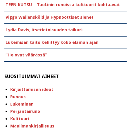
TEEN KUTSU – TaoLinin runoissa kulttuurit kohtaavat
Viggo Wallensköld ja Hypnoottiset sienet
Lydia Davis, itsetietoisuuden taikuri
Lukemisen taito kehittyy koko elämän ajan
”He ovat väärässä”
SUOSITUIMMAT AIHEET
Kirjoittamisen ideat
Runous
Lukeminen
Perjantairuno
Kulttuuri
Maailmankirjallisuus