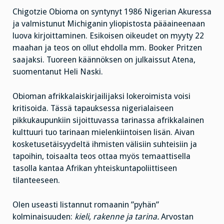
Chigotzie Obioma on syntynyt 1986 Nigerian Akuressa
ja valmistunut Michiganin yliopistosta pääaineenaan
luova kirjoittaminen. Esikoisen oikeudet on myyty 22
maahan ja teos on ollut ehdolla mm. Booker Pritzen
saajaksi. Tuoreen käännöksen on julkaissut Atena,
suomentanut Heli Naski.
Obioman afrikkalaiskirjailijaksi lokeroimista voisi
kritisoida. Tässä tapauksessa nigerialaiseen
pikkukaupunkiin sijoittuvassa tarinassa afrikkalainen
kulttuuri tuo tarinaan mielenkiintoisen lisän. Aivan
kosketusetäisyydeltä ihmisten välisiin suhteisiin ja
tapoihin, toisaalta teos ottaa myös temaattisella
tasolla kantaa Afrikan yhteiskuntapoliittiseen
tilanteeseen.
Olen useasti listannut romaanin ”pyhän”
kolminaisuuden:
kieli, rakenne ja tarina.
Arvostan