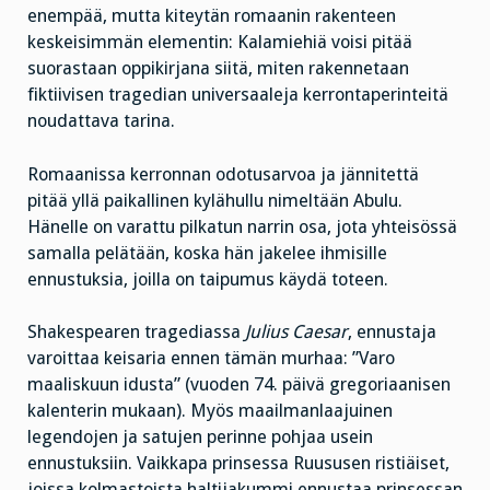
enempää, mutta kiteytän romaanin rakenteen
keskeisimmän elementin: Kalamiehiä voisi pitää
suorastaan oppikirjana siitä, miten rakennetaan
fiktiivisen tragedian universaaleja kerrontaperinteitä
noudattava tarina.
Romaanissa kerronnan odotusarvoa ja jännitettä
pitää yllä paikallinen kylähullu nimeltään Abulu.
Hänelle on varattu pilkatun narrin osa, jota yhteisössä
samalla pelätään, koska hän jakelee ihmisille
ennustuksia, joilla on taipumus käydä toteen.
Shakespearen tragediassa
Julius Caesar
, ennustaja
varoittaa keisaria ennen tämän murhaa: ”Varo
maaliskuun idusta” (vuoden 74. päivä gregoriaanisen
kalenterin mukaan). Myös maailmanlaajuinen
legendojen ja satujen perinne pohjaa usein
ennustuksiin. Vaikkapa prinsessa Ruususen ristiäiset,
joissa kolmastoista haltijakummi ennustaa prinsessan