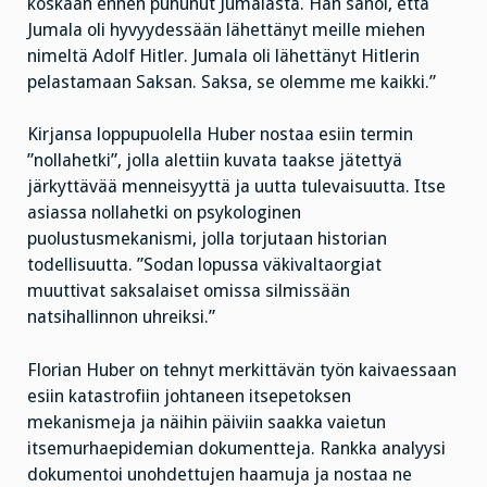
koskaan ennen puhunut Jumalasta. Hän sanoi, että
Jumala oli hyvyydessään lähettänyt meille miehen
nimeltä Adolf Hitler. Jumala oli lähettänyt Hitlerin
pelastamaan Saksan. Saksa, se olemme me kaikki.”
Kirjansa loppupuolella Huber nostaa esiin termin
”nollahetki”, jolla alettiin kuvata taakse jätettyä
järkyttävää menneisyyttä ja uutta tulevaisuutta. Itse
asiassa nollahetki on psykologinen
puolustusmekanismi, jolla torjutaan historian
todellisuutta. ”Sodan lopussa väkivaltaorgiat
muuttivat saksalaiset omissa silmissään
natsihallinnon uhreiksi.”
Florian Huber on tehnyt merkittävän työn kaivaessaan
esiin katastrofiin johtaneen itsepetoksen
mekanismeja ja näihin päiviin saakka vaietun
itsemurhaepidemian dokumentteja. Rankka analyysi
dokumentoi unohdettujen haamuja ja nostaa ne