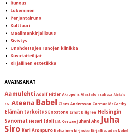
Runous
Lukeminen
Perjantairuno
Kulttuuri
Maailmankirjallisuus
Sivistys
Unohdettujen runojen klinikka
Kuvataiteilijat
Kirjallinen estetiikka
AVAINSANAT
Aamulehti
Adolf Hitler
Akropolis
Alastalon salissa
Aleksis
Babel
Ateena
Claes Andersson
Cormac McCarthy
Kivi
Helsingin
Elämän tarkoitus
Enostone
Ernst Billgren
Juha
Sanomat
Idoli
Hesari
Juhani Aho
J.M. Coetzee
Siro
Kari Aronpuro
Keltainen kirjasto
Kirjallisuuden Nobel