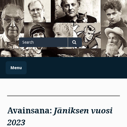
Skip
to
content
Search
for
Search
Menu
Avainsana:
Jäniksen vuosi
2023