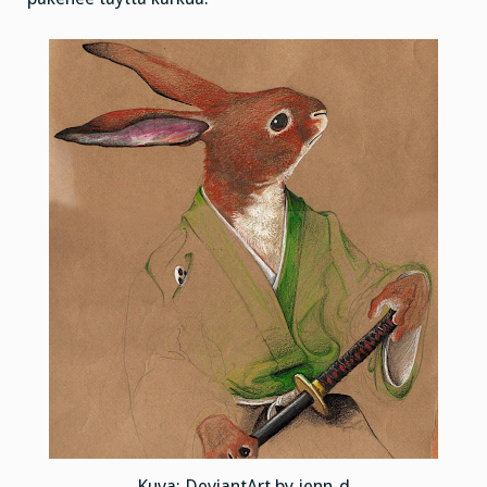
Kuva: DeviantArt by jenn-d