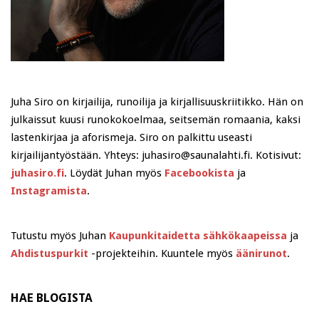
Juha Siro on kirjailija, runoilija ja kirjallisuuskriitikko. Hän on
julkaissut kuusi runokokoelmaa, seitsemän romaania, kaksi
lastenkirjaa ja aforismeja. Siro on palkittu useasti
kirjailijantyöstään. Yhteys: juhasiro@saunalahti.fi. Kotisivut:
juhasiro.fi
. Löydät Juhan myös
Facebookista
ja
Instagramista
.
Tutustu myös Juhan
Kaupunkitaidetta sähkökaapeissa
ja
Ahdistuspurkit
-projekteihin. Kuuntele myös
äänirunot
.
HAE BLOGISTA