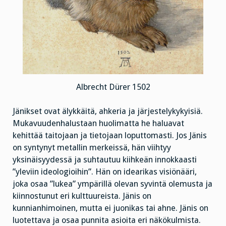
Albrecht Dürer 1502
Jänikset ovat älykkäitä, ahkeria ja järjestelykykyisiä.
Mukavuudenhalustaan huolimatta he haluavat
kehittää taitojaan ja tietojaan loputtomasti. Jos Jänis
on syntynyt metallin merkeissä, hän viihtyy
yksinäisyydessä ja suhtautuu kiihkeän innokkaasti
”yleviin ideologioihin”. Hän on idearikas visiönääri,
joka osaa ”lukea” ympärillä olevan syvintä olemusta ja
kiinnostunut eri kulttuureista. Jänis on
kunnianhimoinen, mutta ei juonikas tai ahne. Jänis on
luotettava ja osaa punnita asioita eri näkökulmista.