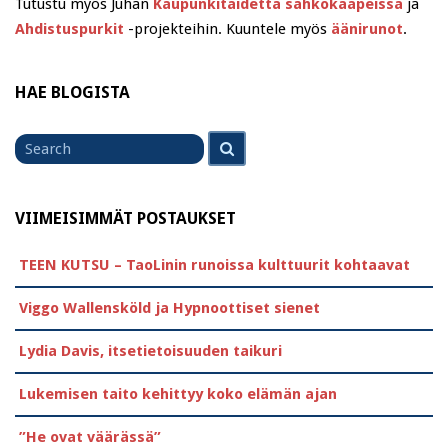
Tutustu myös Juhan
Kaupunkitaidetta sähkökaapeissa
ja
Ahdistuspurkit
-projekteihin. Kuuntele myös
äänirunot
.
HAE BLOGISTA
Search
Search
for
VIIMEISIMMÄT POSTAUKSET
TEEN KUTSU – TaoLinin runoissa kulttuurit kohtaavat
Viggo Wallensköld ja Hypnoottiset sienet
Lydia Davis, itsetietoisuuden taikuri
Lukemisen taito kehittyy koko elämän ajan
”He ovat väärässä”