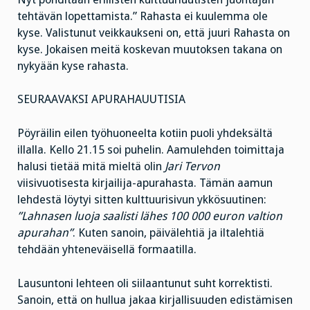
tehtävän lopettamista.” Rahasta ei kuulemma ole
kyse. Valistunut veikkaukseni on, että juuri Rahasta on
kyse. Jokaisen meitä koskevan muutoksen takana on
nykyään kyse rahasta.
SEURAAVAKSI APURAHAUUTISIA
Pöyräilin eilen työhuoneelta kotiin puoli yhdeksältä
illalla. Kello 21.15 soi puhelin. Aamulehden toimittaja
halusi tietää mitä mieltä olin
Jari Tervon
viisivuotisesta kirjailija-apurahasta. Tämän aamun
lehdestä löytyi sitten kulttuurisivun ykkösuutinen:
”Lahnasen luoja saalisti lähes 100 000 euron valtion
apurahan”
. Kuten sanoin, päivälehtiä ja iltalehtiä
tehdään yhteneväisellä formaatilla.
Lausuntoni lehteen oli siilaantunut suht korrektisti.
Sanoin, että on hullua jakaa kirjallisuuden edistämisen