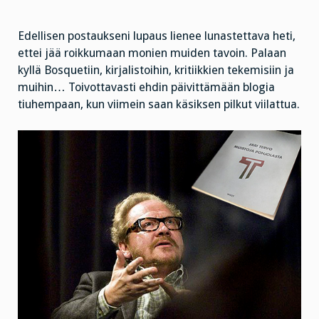
Edellisen postaukseni lupaus lienee lunastettava heti,
ettei jää roikkumaan monien muiden tavoin. Palaan
kyllä Bosquetiin, kirjalistoihin, kritiikkien tekemisiin ja
muihin… Toivottavasti ehdin päivittämään blogia
tiuhempaan, kun viimein saan käsiksen pilkut viilattua.