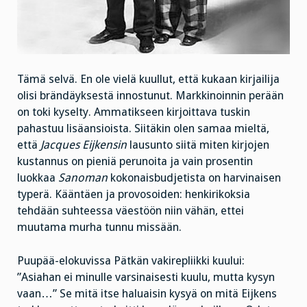
Tämä selvä. En ole vielä kuullut, että kukaan kirjailija
olisi brändäyksestä innostunut. Markkinoinnin perään
on toki kyselty. Ammatikseen kirjoittava tuskin
pahastuu lisäansioista. Siitäkin olen samaa mieltä,
että
Jacques Eijkensin
lausunto siitä miten kirjojen
kustannus on pieniä perunoita ja vain prosentin
luokkaa
Sanoman
kokonaisbudjetista on harvinaisen
typerä. Kääntäen ja provosoiden: henkirikoksia
tehdään suhteessa väestöön niin vähän, ettei
muutama murha tunnu missään.
Puupää-elokuvissa Pätkän vakirepliikki kuului:
”Asiahan ei minulle varsinaisesti kuulu, mutta kysyn
vaan…” Se mitä itse haluaisin kysyä on mitä Eijkens