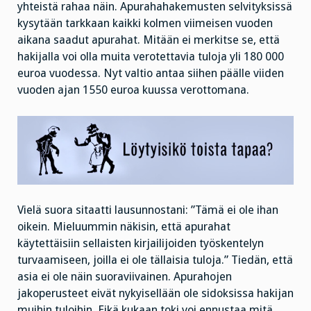
yhteistä rahaa näin. Apurahahakemusten selvityksissä
kysytään tarkkaan kaikki kolmen viimeisen vuoden
aikana saadut apurahat. Mitään ei merkitse se, että
hakijalla voi olla muita verotettavia tuloja yli 180 000
euroa vuodessa. Nyt valtio antaa siihen päälle viiden
vuoden ajan 1550 euroa kuussa verottomana.
Vielä suora sitaatti lausunnostani: ”Tämä ei ole ihan
oikein. Mieluummin näkisin, että apurahat
käytettäisiin sellaisten kirjailijoiden työskentelyn
turvaamiseen, joilla ei ole tällaisia tuloja.” Tiedän, että
asia ei ole näin suoraviivainen. Apurahojen
jakoperusteet eivät nykyisellään ole sidoksissa hakijan
muihin tuloihin. Eikä kukaan toki voi ennustaa mitä