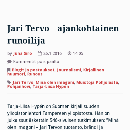
Jari Tervo – ajankohtainen
runoilija
by
Juha Siro
26.1.2016
14:05
artikkelissa
Kommentit pois päältä
Jari
Tervo
Blogit ja postaukset
,
Journalismi
,
Kirjallinen
–
huumori
,
Runous
ajankohtainen
runoilija
Jari Tervo
,
Minä olen imagoni
,
Muistoja Pohjolasta
,
Pohjanhovi
,
Tarja-Liisa Hypén
Tarja-Liisa Hypén on Suomen kirjallisuuden
yliopistonlehtori Tampereen yliopistosta. Hän on
julkaissut äskettäin 546-sivuisen tutkimuksen: ”Minä
olen imagoni – Jari Tervon tuotanto, brändi ja