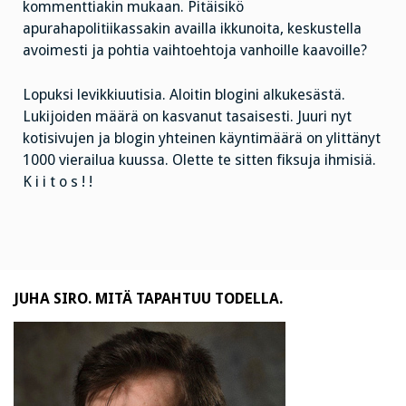
kommenttiakin mukaan. Pitäisikö
apurahapolitiikassakin availla ikkunoita, keskustella
avoimesti ja pohtia vaihtoehtoja vanhoille kaavoille?
Lopuksi levikkiuutisia. Aloitin blogini alkukesästä.
Lukijoiden määrä on kasvanut tasaisesti. Juuri nyt
kotisivujen ja blogin yhteinen käyntimäärä on ylittänyt
1000 vierailua kuussa. Olette te sitten fiksuja ihmisiä.
K i i t o s ! !
JUHA SIRO. MITÄ TAPAHTUU TODELLA.