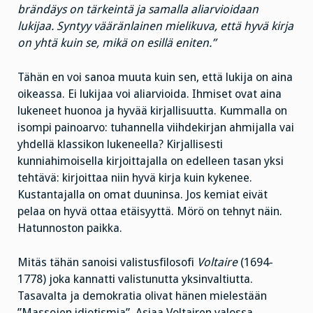
brändäys on tärkeintä ja samalla aliarvioidaan
lukijaa. Syntyy vääränlainen mielikuva, että hyvä kirja
on yhtä kuin se, mikä on esillä eniten.”
Tähän en voi sanoa muuta kuin sen, että lukija on aina
oikeassa. Ei lukijaa voi aliarvioida. Ihmiset ovat aina
lukeneet huonoa ja hyvää kirjallisuutta. Kummalla on
isompi painoarvo: tuhannella viihdekirjan ahmijalla vai
yhdellä klassikon lukeneella? Kirjallisesti
kunniahimoisella kirjoittajalla on edelleen tasan yksi
tehtävä: kirjoittaa niin hyvä kirja kuin kykenee.
Kustantajalla on omat duuninsa. Jos kemiat eivät
pelaa on hyvä ottaa etäisyyttä. Mörö on tehnyt näin.
Hatunnoston paikka.
Mitäs tähän sanoisi valistusfilosofi
Voltaire
(1694-
1778) joka kannatti valistunutta yksinvaltiutta.
Tasavalta ja demokratia olivat hänen mielestään
”Massojen idiotismia”. Asiaa Voltairen valossa