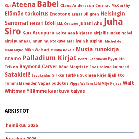
Babel
Ateena
Claes Andersson
Cormac McCarthy
Kivi
Helsingin
Elämän tarkoitus
Enostone
Ernst Billgren
Juha
Sanomat
Idoli
Hesari
Juhani Aho
J.M. Coetzee
Siro
Kari Aronpuro
Keltainen kirjasto
Kirjallisuuden Nobel
Kirsi Kunnas
Linnun muotokuva
Marilynin hiuspinni
Michel de
Musta runokirja
Mika Waltari
Montaigne
Mirkka Rekola
Palladium Kirjat
ntamo
Pyynikin
Pentti Saarikoski
Raymond Carver
Trikoo
Réne Magritte
Saat toivoa kolmesti
Satakieli!
Suomen kirjailijaliitto
Sirkka Turkka
Savukeidas
Walt
Vapaa pudotus
Tommi Melender
Viggo Wallensköld
Viljo Kajava
Whitman
Yllämme kaartuva taivas
ARKISTOT
heinäkuu 2026
kesäkuu 2026