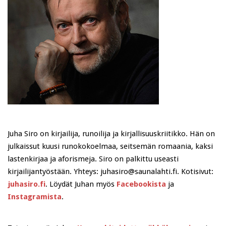
Juha Siro on kirjailija, runoilija ja kirjallisuuskriitikko. Hän on
julkaissut kuusi runokokoelmaa, seitsemän romaania, kaksi
lastenkirjaa ja aforismeja. Siro on palkittu useasti
kirjailijantyöstään. Yhteys: juhasiro@saunalahti.fi. Kotisivut:
juhasiro.fi
. Löydät Juhan myös
Facebookista
ja
Instagramista
.