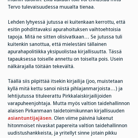
Tervo tulevaisuudessa muualta tienaa.
Lehden lyhyessä jutussa ei kuitenkaan kerrottu, että
esitin pohdittavaksi apurahoituksen vaihtoehtoisia
tapoja. Mitä ne sitten olisivatkaan… Se jutussa tuli
kuitenkin sanottua, että mielestäni tällainen
apurahapolitiikka yksipuolistaa kirjallisuutta. Tässä
tapauksessa toiselle annettu on toiselta pois. Usein
nälkärajalla töitään tekevältä.
Täällä siis piipittää itsekin kirjailija (joo, muistetaan
kyllä mitä kettu sanoi niistä pihlajanmarjoista…) ja
lehtijutussa tituleerattu Pirkkalaiskirjailijoiden
varapuheenjohtaja. Mutta myös valtion taidehallinnon
alaisen Pirkanmaan taidetoimikunnan kirjallisuuden
asiantuntijajäsen
. Olen viime päivinä lukenut
hitonmoiset nivaskat papereita valtion taidehallinnon
uudistushankkeista, ja yritellyt sinne jotain pikku