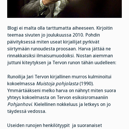
Blogi ei malta olla tarttumatta aiheeseen. Kirjoitin
teemaa sivuten jo joulukuussa 2010. Pohdin
päivityksessä miten useat kirjailijat pyrkivät
siirtymään runoudesta proosaan. Harva jättää ne
rinnakkaisiksi ilmaisumuodoiksi. Nostan aiemman
juttuni kiteytyksen ja Tervon runon tähän uudelleen:
Runoilija Jari Tervon kirjallinen murros kulminoitui
kokoelmassa
Muistoja pohjolasta
(1990).
Ymmärtääkseni melko harva on nähnyt miten suora
yhteys kokoelmasta on Tervon esikoisromaaniin
Pohjanhovi
. Kielellinen nokkeluus ja letkeys on jo
täydessä vedossa.
Useiden runojen henkilötyypit ja suoranaiset