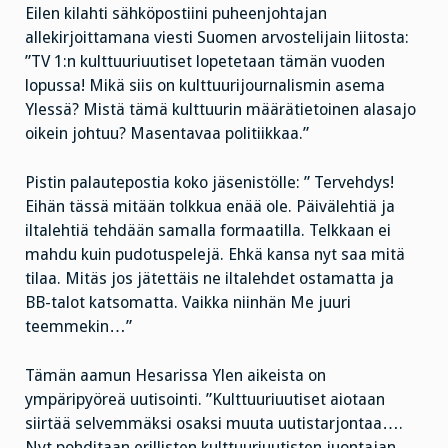
Eilen kilahti sähköpostiini puheenjohtajan
allekirjoittamana viesti Suomen arvostelijain liitosta:
”TV 1:n kulttuuriuutiset lopetetaan tämän vuoden
lopussa! Mikä siis on kulttuurijournalismin asema
Ylessä? Mistä tämä kulttuurin määrätietoinen alasajo
oikein johtuu? Masentavaa politiikkaa.”
Pistin palautepostia koko jäsenistölle: ” Tervehdys!
Eihän tässä mitään tolkkua enää ole. Päivälehtiä ja
iltalehtiä tehdään samalla formaatilla. Telkkaan ei
mahdu kuin pudotuspelejä. Ehkä kansa nyt saa mitä
tilaa. Mitäs jos jätettäis ne iltalehdet ostamatta ja
BB-talot katsomatta. Vaikka niinhän Me juuri
teemmekin…”
Tämän aamun Hesarissa Ylen aikeista on
ympäripyöreä uutisointi. ”Kulttuuriuutiset aiotaan
siirtää selvemmäksi osaksi muuta uutistarjontaa….
Nyt pohditaan erillisten kulttuuriuutisten juontajan