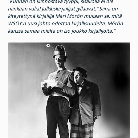
”
Kunhan on kiinnostava tyyppi, sisällöllä ei ole
niinkään väliä! Julkkiskirjailijat jylläävät.” Siinä on
kiteytettynä kirjailija Mari Mörön mukaan se, mitä
WSOY:n uusi johto odottaa kirjallisuudelta. Mörön
kanssa samaa mieltä on iso joukko kirjailijoita.”