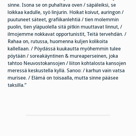
sinne. Isona se on puhaltava oven / säpäleiksi, se
loikkaa kadulle, syö linjurin. Hoikat koivut, auringon /
puutuneet säteet, grafiikanlehtiä / tien molemmin
puolin, tien yläpuolella sitä pitkin muuttavat linnut, /
ilmojemme nokkavat opportunistit, Teitä tervehdän. /
Rahaa on, rutussa, huomenna kuljen kolikoita
kallellaan. / Pöydässä kuukautta myöhemmin tulee
pöytään / soreakäyntinen & mureaperseinen, joka
tahtoo Neuvostokansojen / liiton kohtalosta kansojen
meressä keskustella kyllä. Sanoo: / karhun vain vatsa
murisee. / Elämä on toisaalla, mutta sinne pääsee
taksilla.”