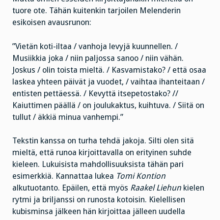
tuore ote. Tähän kuitenkin tarjoilen Melenderin
esikoisen avausrunon:
”Vietän koti-iltaa / vanhoja levyjä kuunnellen. /
Musiikkia joka / niin paljossa sanoo / niin vähän.
Joskus / olin toista mieltä. / Kasvamistako? / että osaa
laskea yhteen päivät ja vuodet, / vaihtaa ihanteitaan /
entisten pettäessä. / Kevyttä itsepetostako? //
Kaiuttimen päällä / on joulukaktus, kuihtuva. / Siitä on
tullut / äkkiä minua vanhempi.”
Tekstin kanssa on turha tehdä jakoja. Silti olen sitä
mieltä, että runoa kirjoittavalla on erityinen suhde
kieleen. Lukuisista mahdollisuuksista tähän pari
esimerkkiä. Kannattaa lukea
Tomi Kontion
alkutuotanto. Epäilen, että myös
Raakel Liehun
kielen
rytmi ja briljanssi on runosta kotoisin. Kielellisen
kubisminsa jälkeen hän kirjoittaa jälleen uudella