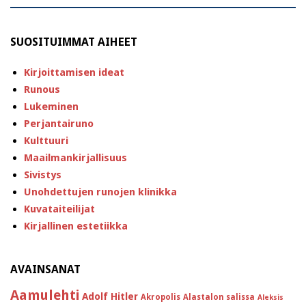
SUOSITUIMMAT AIHEET
Kirjoittamisen ideat
Runous
Lukeminen
Perjantairuno
Kulttuuri
Maailmankirjallisuus
Sivistys
Unohdettujen runojen klinikka
Kuvataiteilijat
Kirjallinen estetiikka
AVAINSANAT
Aamulehti
Adolf Hitler
Akropolis
Alastalon salissa
Aleksis