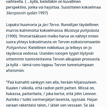
vaihteella. (…kyllä, kielelläkin on kuvallinen
perspektiivi, jonka voi hajottaa. Suosittelen kokoelmaa
Skorpionin sydän
1997)
Lopuksi huumoria ja
Jari Tervo
. Runoilijan täydellinen
murros kulminoitui kokoelmassa
Muistoja pohjolasta
(1990). Ymmärtääkseni melko harva on nähnyt miten
suora yhteys kokoelmasta on Tervon esikoisromaaniin
Pohjanhovi
. Kielellinen nokkeluus ja letkeys on jo
täydessä vedossa. Useiden runojen tyypit löytyvät
sittemmin tunnistettavina Tervon alkupään proosasta.
Ja kyllä – tämä runo loppuu Tervon tunnetuimpaan
aforismiin:
”Pää kumahti sänkyyn sen alla, herään hiljaisuuteen.
Kuulen / viikolla, että radion petti patteri. Missä on,
hukassa, patterilaite, / joka kertoi, että John Lennon.
Aurinko / tutkii sormenjäljet laseista, syyssää. Hajun
varaan rakentaisi talon, / jätän sen vessaan. Se jää