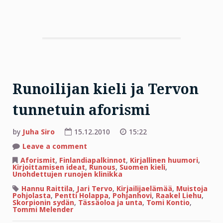
Runoilijan kieli ja Tervon
tunnetuin aforismi
by
Juha Siro
15.12.2010
15:22
on
Leave a comment
Runoilijan
kieli
Aforismit
,
Finlandiapalkinnot
,
Kirjallinen huumori
,
ja
Kirjoittamisen ideat
,
Runous
,
Suomen kieli
,
Tervon
Unohdettujen runojen klinikka
tunnetuin
aforismi
Hannu Raittila
,
Jari Tervo
,
Kirjailijaelämää
,
Muistoja
Pohjolasta
,
Pentti Holappa
,
Pohjanhovi
,
Raakel Liehu
,
Skorpionin sydän
,
Tässäoloa ja unta
,
Tomi Kontio
,
Tommi Melender