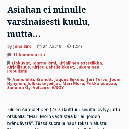
Asiahan ei minulle
varsinaisesti kuulu,
mutta…
by
Juha Siro
24.7.2010
12:49
artikkeliin
11 kommenttia
Asiahan
ei
Elokuvat
,
Journalismi
,
Kirjallinen estetiikka
,
minulle
Kirjallisuus
,
Kirjat
,
Lehtileikkeet
,
Lukeminen
,
varsinaisesti
Populismi
kuulu,
mutta…
Aamulehti
,
Brändit
,
Jaques Eijkens
,
Jari Tervo
,
Jouni
Hynynen
,
Julkkiskirjailijat
,
Mari Mörö
,
Pekka puupää
,
Sanoma Oy
,
Voltaire
,
WSOY
Eilisen Aamulehden (23.7.) kulttuurisivulta löytyy juttu
otsikolla: ”Mari Mörö vastustaa kirjailijoiden
brändäystä”. Tässä suora lainaus tekstin alusta: