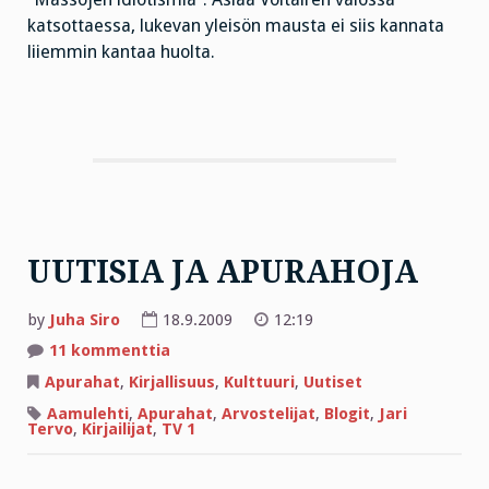
katsottaessa, lukevan yleisön mausta ei siis kannata
liiemmin kantaa huolta.
UUTISIA JA APURAHOJA
by
Juha Siro
18.9.2009
12:19
artikkeliin
11 kommenttia
UUTISIA
JA
Apurahat
,
Kirjallisuus
,
Kulttuuri
,
Uutiset
APURAHOJA
Aamulehti
,
Apurahat
,
Arvostelijat
,
Blogit
,
Jari
Tervo
,
Kirjailijat
,
TV 1