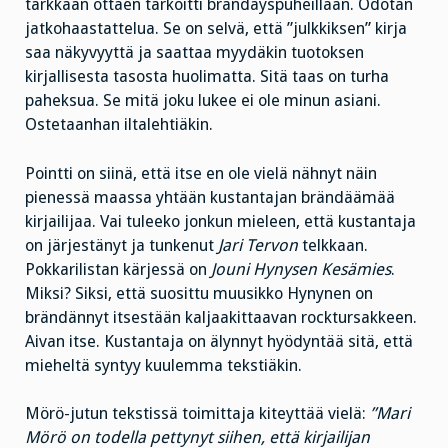
tarkkaan ottaen tarkoitti brandäyspuheillaan. Odotan
jatkohaastattelua. Se on selvä, että ”julkkiksen” kirja
saa näkyvyyttä ja saattaa myydäkin tuotoksen
kirjallisesta tasosta huolimatta. Sitä taas on turha
paheksua. Se mitä joku lukee ei ole minun asiani.
Ostetaanhan iltalehtiäkin.
Pointti on siinä, että itse en ole vielä nähnyt näin
pienessä maassa yhtään kustantajan brändäämää
kirjailijaa. Vai tuleeko jonkun mieleen, että kustantaja
on järjestänyt ja tunkenut
Jari Tervon
telkkaan.
Pokkarilistan kärjessä on
Jouni Hynysen Kesämies
.
Miksi? Siksi, että suosittu muusikko Hynynen on
brändännyt itsestään kaljaakittaavan rocktursakkeen.
Aivan itse. Kustantaja on älynnyt hyödyntää sitä, että
mieheltä syntyy kuulemma tekstiäkin.
Mörö-jutun tekstissä toimittaja kiteyttää vielä:
”Mari
Mörö on todella pettynyt siihen, että kirjailijan