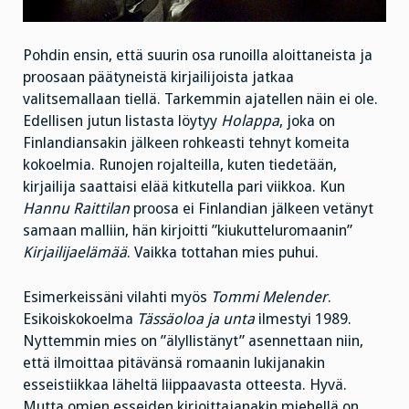
Pohdin ensin, että suurin osa runoilla aloittaneista ja
proosaan päätyneistä kirjailijoista jatkaa
valitsemallaan tiellä. Tarkemmin ajatellen näin ei ole.
Edellisen jutun listasta löytyy
Holappa
, joka on
Finlandiansakin jälkeen rohkeasti tehnyt komeita
kokoelmia. Runojen rojalteilla, kuten tiedetään,
kirjailija saattaisi elää kitkutella pari viikkoa. Kun
Hannu Raittilan
proosa ei Finlandian jälkeen vetänyt
samaan malliin, hän kirjoitti ”kiukutteluromaanin”
Kirjailijaelämää
. Vaikka tottahan mies puhui.
Esimerkeissäni vilahti myös
Tommi Melender
.
Esikoiskokoelma
Tässäoloa ja unta
ilmestyi 1989.
Nyttemmin mies on ”älyllistänyt” asennettaan niin,
että ilmoittaa pitävänsä romaanin lukijanakin
esseistiikkaa läheltä liippaavasta otteesta. Hyvä.
Mutta omien esseiden kirjoittajanakin miehellä on