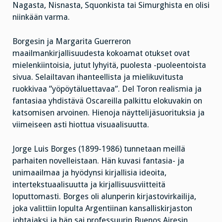
Nagasta, Nisnasta, Squonkista tai Simurghista en olisi
niinkään varma.
Borgesin ja Margarita Guerreron
maailmankirjallisuudesta kokoamat otukset ovat
mielenkiintoisia, jutut lyhyitä, puolesta -puoleentoista
sivua. Selailtavan ihanteellista ja mielikuvitusta
ruokkivaa ”yöpöytäluettavaa”. Del Toron realismia ja
fantasiaa yhdistävä Oscareilla palkittu elokuvakin on
katsomisen arvoinen. Hienoja näyttelijäsuorituksia ja
viimeiseen asti hiottua visuaalisuutta.
Jorge Luis Borges (1899-1986) tunnetaan meillä
parhaiten novelleistaan. Hän kuvasi fantasia- ja
unimaailmaa ja hyödynsi kirjallisia ideoita,
intertekstuaalisuutta ja kirjallisuusviitteitä
loputtomasti. Borges oli alunperin kirjastovirkailija,
joka valittiin lopulta Argentiinan kansalliskirjaston
johtajaksi ja hän sai professuurin Buenos Airesin