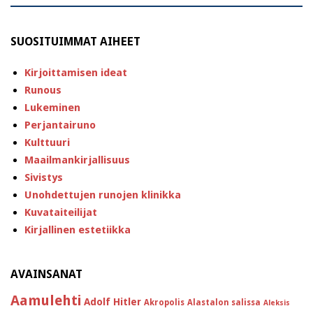
SUOSITUIMMAT AIHEET
Kirjoittamisen ideat
Runous
Lukeminen
Perjantairuno
Kulttuuri
Maailmankirjallisuus
Sivistys
Unohdettujen runojen klinikka
Kuvataiteilijat
Kirjallinen estetiikka
AVAINSANAT
Aamulehti
Adolf Hitler
Akropolis
Alastalon salissa
Aleksis