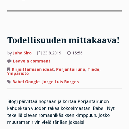
Todellisuuden mittakaava!
by
Juha Siro
23.8.2019
15:56
on
Leave a comment
Todellisuuden
mittakaava!
Kirjoittamisen ideat
,
Perjantairuno
,
Tiede
,
Ympäristö
Babel Google
,
Jorge Luis Borges
Blogi päivittää nopsaan ja kertaa Perjantairunon
kahdeksan vuoden takaa kokoelmastani Babel. Nyt
tekeillä olevan romaanikäsiksen kimppuun. Josko
muutaman rivin vielä tänään jaksaisi.