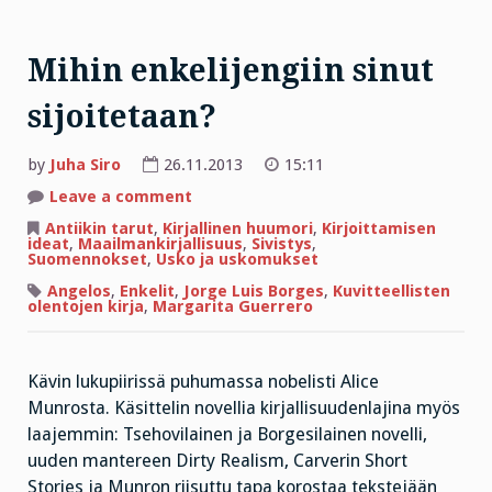
Mihin enkelijengiin sinut
sijoitetaan?
by
Juha Siro
26.11.2013
15:11
on
Leave a comment
Mihin
enkelijengiin
Antiikin tarut
,
Kirjallinen huumori
,
Kirjoittamisen
sinut
ideat
,
Maailmankirjallisuus
,
Sivistys
,
sijoitetaan?
Suomennokset
,
Usko ja uskomukset
Angelos
,
Enkelit
,
Jorge Luis Borges
,
Kuvitteellisten
olentojen kirja
,
Margarita Guerrero
Kävin lukupiirissä puhumassa nobelisti Alice
Munrosta. Käsittelin novellia kirjallisuudenlajina myös
laajemmin: Tsehovilainen ja Borgesilainen novelli,
uuden mantereen Dirty Realism, Carverin Short
Stories ja Munron riisuttu tapa korostaa tekstejään