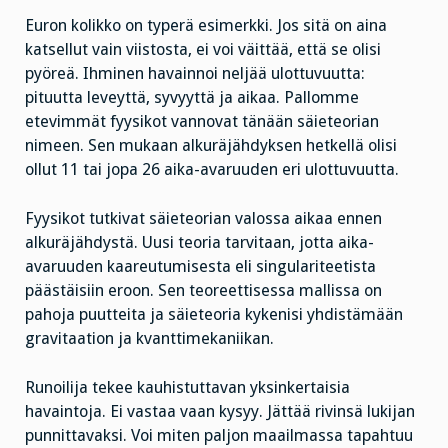
Euron kolikko on typerä esimerkki. Jos sitä on aina
katsellut vain viistosta, ei voi väittää, että se olisi
pyöreä. Ihminen havainnoi neljää ulottuvuutta:
pituutta leveyttä, syvyyttä ja aikaa. Pallomme
etevimmät fyysikot vannovat tänään säieteorian
nimeen. Sen mukaan alkuräjähdyksen hetkellä olisi
ollut 11 tai jopa 26 aika-avaruuden eri ulottuvuutta.
Fyysikot tutkivat säieteorian valossa aikaa ennen
alkuräjähdystä. Uusi teoria tarvitaan, jotta aika-
avaruuden kaareutumisesta eli singulariteetista
päästäisiin eroon. Sen teoreettisessa mallissa on
pahoja puutteita ja säieteoria kykenisi yhdistämään
gravitaation ja kvanttimekaniikan.
Runoilija tekee kauhistuttavan yksinkertaisia
havaintoja. Ei vastaa vaan kysyy. Jättää rivinsä lukijan
punnittavaksi. Voi miten paljon maailmassa tapahtuu