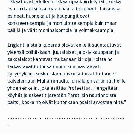
rikkaat ovat edelleen rikkaampia kuin köyhät , koska
ovat rikkauksiinsa maan päällä tottuneet. Taivaassa
esineet, huonekalut ja kaupungit ovat
konkreettisempia ja moniulotteisempia kuin maan
päällä ja värit moninaisempia ja voimakkaampia.
Englantilaista alkuperää olevat enkelit suuntautuvat
yleensä politiikkaan, juutalaiset jalokivikauppaan ja
saksalaiset kantavat mukanaan kirjoja, joista ne
tarkastavat tietonsa ennen kuin vastaavat
kysymyksin. Koska islaminuskoiset ovat tottuneet
palvelemaan Muhammadia, Jumala on varannut heille
yhden enkelin, joka esittää Profeettaa. Hengeltään
köyhät ja askeetit jätetään Paratiisin nautinnoista
paitsi, koska he eivät kuitenkaan osaisi arvostaa niitä.”
…………………………………………………………….
.