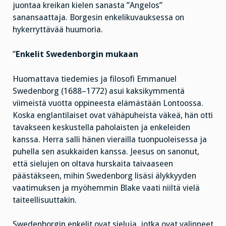
juontaa kreikan kielen sanasta ”Angelos”
sanansaattaja. Borgesin enkelikuvauksessa on
hykerryttävää huumoria.
”
Enkelit Swedenborgin mukaan
Huomattava tiedemies ja filosofi Emmanuel
Swedenborg (1688–1772) asui kaksikymmentä
viimeistä vuotta oppineesta elämästään Lontoossa.
Koska englantilaiset ovat vähäpuheista väkeä, hän otti
tavakseen keskustella paholaisten ja enkeleiden
kanssa. Herra salli hänen vierailla tuonpuoleisessa ja
puhella sen asukkaiden kanssa. Jeesus on sanonut,
että sielujen on oltava hurskaita taivaaseen
päästäkseen, mihin Swedenborg lisäsi älykkyyden
vaatimuksen ja myöhemmin Blake vaati niiltä vielä
taiteellisuuttakin.
Swedenborgin enkelit ovat sieluja, jotka ovat valinneet