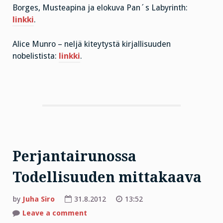
Borges, Musteapina ja elokuva Pan´s Labyrinth:
linkki
.
Alice Munro – neljä kiteytystä kirjallisuuden
nobelistista:
linkki
.
Perjantairunossa
Todellisuuden mittakaava
by
Juha Siro
31.8.2012
13:52
on
Leave a comment
Perjantairunossa