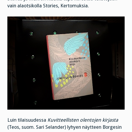
vain alaotsikolla Stories, Kertomuksia.
Luin tilaisuudessa
Kuvitteellisten olentojen kirjasta
(Teos, suom. Sari Selander) lyhyen näytteen Borgesin