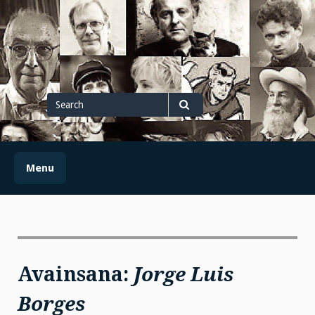
Skip
to
content
Search
for
Search
Menu
Avainsana:
Jorge Luis
Borges