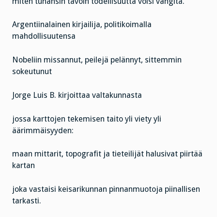
miten tuhansin tavoin todellisuutta voisi vangita.
Argentiinalainen kirjailija, politikoimalla
mahdollisuutensa
Nobeliin missannut, peilejä pelännyt, sittemmin
sokeutunut
Jorge Luis B. kirjoittaa valtakunnasta
jossa karttojen tekemisen taito yli viety yli
äärimmäisyyden:
maan mittarit, topografit ja tieteilijät halusivat piirtää
kartan
joka vastaisi keisarikunnan pinnanmuotoja piinallisen
tarkasti.