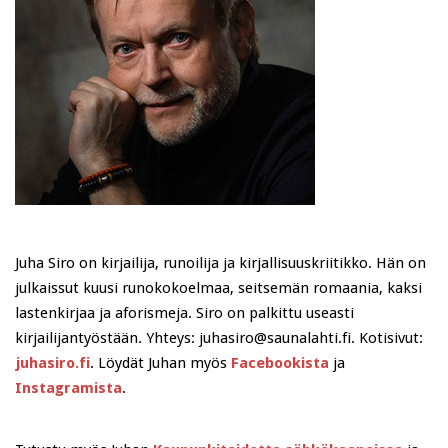
Juha Siro on kirjailija, runoilija ja kirjallisuuskriitikko. Hän on
julkaissut kuusi runokokoelmaa, seitsemän romaania, kaksi
lastenkirjaa ja aforismeja. Siro on palkittu useasti
kirjailijantyöstään. Yhteys: juhasiro@saunalahti.fi. Kotisivut:
juhasiro.fi
. Löydät Juhan myös
Facebookista
ja
Instagramista
.