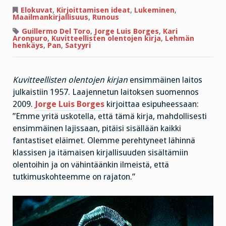
Musteapina
ja
Elokuvat
,
Kirjoittamisen ideat
,
Lukeminen
,
Kuvitteellisten
Maailmankirjallisuus
,
Runous
olentojen
kirja
Guillermo Del Toro
,
Jorge Luis Borges
,
Kari
Aronpuro
,
Kuvitteellisten olentojen kirja
,
Lehmän
henkäys
,
Pan
,
Satyyri
Kuvitteellisten olentojen kirjan
ensimmäinen laitos
julkaistiin 1957. Laajennetun laitoksen suomennos
2009.
Jorge Luis Borges
kirjoittaa esipuheessaan:
”Emme yritä uskotella, että tämä kirja, mahdollisesti
ensimmäinen lajissaan, pitäisi sisällään kaikki
fantastiset eläimet. Olemme perehtyneet lähinnä
klassisen ja itämaisen kirjallisuuden sisältämiin
olentoihin ja on vähintäänkin ilmeistä, että
tutkimuskohteemme on rajaton.”