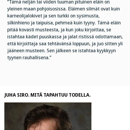
”Tämä neljän tai viiden tuuman pituinen eläin on
yleinen maan pohjoisosissa. Eläimen silmät ovat kuin
karneolijalokivet ja sen turkki on sysimusta,
silkinhieno ja taipuisa, pehmeä kuin tyyny. Tämä eläin
pitää kovasti musteesta, ja kun joku kirjoittaa, se
istahtaa kädet puuskassa ja jalat ristissä odottamaan,
että kirjoittaja saa tehtävänsä loppuun, ja juo sitten yli
jääneen musteen. Sen jälkeen se istahtaa kyykkyyn
tyynen rauhallisena.”
JUHA SIRO. MITÄ TAPAHTUU TODELLA.