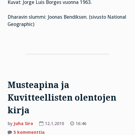
Kuvat: Jorge Luis Borges vuonna 1963.
Dharavin slummi: Joonas Bendiksen. (sivusto National
Geographic)
Musteapina ja
Kuvitteellisten olentojen
kirja
by
Juha Siro
12.1.2010
16:46
artikkeliin
5 kommenttia