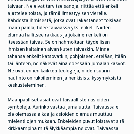
taivaan. Ne eivät tarvitse sanoja; riittää että enkeli
ajattelee toista, ja tämä ilmestyy sen vierelle.
Kahdesta ihmisestä, jotka ovat rakastaneet toisiaan
maan päällä, tulee taivaassa yksi enkeli. Niiden
elämää hallitsee rakkaus ja jokainen enkeli on
itsessään taivas. Se on hahmoltaan täydellisen
ihmisen kaltainen aivan kuten taivaskin. Minne
tahansa enkelit katsovatkin, pohjoiseen, etelään, itään
tai länteen, ne näkevät aina edessään Jumalan kasvot.
Ne ovat ennen kaikkea teologeja; niiden suurin
nautinto on rukoileminen ja henkisistä kysymyksistä
keskusteleminen.
Maanpäälliset asiat ovat taivaallisten asioiden
symboleja. Aurinko vastaa jumaluutta. Taivaassa ei
ole olemassa aikaa ja asioiden olemus muuttuu
mielentilojen mukaan. Enkeleiden puvut loistavat sitä
kirkkaampina mitä älykkäämpiä ne ovat. Taivaassa