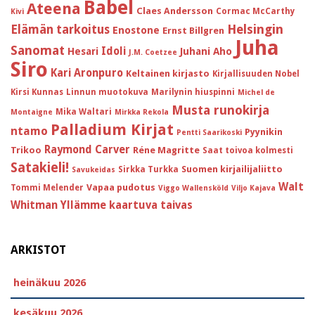
Babel
Ateena
Claes Andersson
Cormac McCarthy
Kivi
Helsingin
Elämän tarkoitus
Enostone
Ernst Billgren
Juha
Sanomat
Idoli
Hesari
Juhani Aho
J.M. Coetzee
Siro
Kari Aronpuro
Keltainen kirjasto
Kirjallisuuden Nobel
Kirsi Kunnas
Linnun muotokuva
Marilynin hiuspinni
Michel de
Musta runokirja
Mika Waltari
Montaigne
Mirkka Rekola
Palladium Kirjat
ntamo
Pyynikin
Pentti Saarikoski
Raymond Carver
Trikoo
Réne Magritte
Saat toivoa kolmesti
Satakieli!
Suomen kirjailijaliitto
Sirkka Turkka
Savukeidas
Walt
Vapaa pudotus
Tommi Melender
Viggo Wallensköld
Viljo Kajava
Whitman
Yllämme kaartuva taivas
ARKISTOT
heinäkuu 2026
kesäkuu 2026