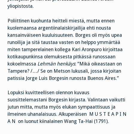
yliopistosta.
Poliittinen kuohunta heitteli miestä, mutta ennen
kuolemaansa argentiinalaiskirjailija ehti nousta
kansainväiseen kuuluisuuteen. Borges oli myös upea
runoilija ja sitä taustaa vasten on helppo ymmärtää
miten tamperelainen kollega Kari Aronpuro kirjoittaa
kotikaupunkinsa olemuksesta pitkässä runossaan
kokoelmassa
Lehmän henkäys
: ”Mikä oikeastaan on
Tampere? /…/ Se on Metson lukusali, jossa kirjoitan
patissia Jorge Luis Borgesin runosta Buenos Aires.”
Lopuksi kuvitteellisen olennon kuvaus
suosittelemastani Borgesin kirjasta. Valintaan vaikutti
jutun mitta, mutta myös elukan sympaattisuus ja
ilmeinen uhanalaisuus. Alkuperäisen M U S T E A P I N
A N on luonut kiinalainen Wang Ta-Hai (1791).