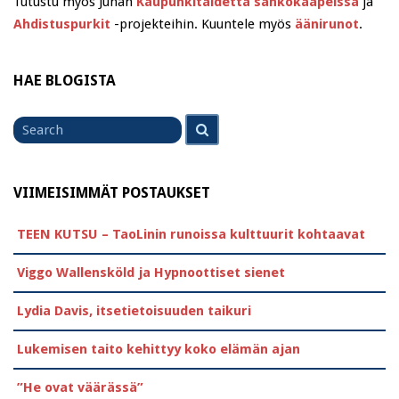
Tutustu myös Juhan
Kaupunkitaidetta sähkökaapeissa
ja
Ahdistuspurkit
-projekteihin. Kuuntele myös
äänirunot
.
HAE BLOGISTA
Search
Search
for
VIIMEISIMMÄT POSTAUKSET
TEEN KUTSU – TaoLinin runoissa kulttuurit kohtaavat
Viggo Wallensköld ja Hypnoottiset sienet
Lydia Davis, itsetietoisuuden taikuri
Lukemisen taito kehittyy koko elämän ajan
”He ovat väärässä”