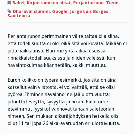
Todellisuuden
Babel
,
Kirjoittamisen ideat
,
Perjantairuno
,
Tiede
mittakaava
Dharavin slummi
,
Google
,
Jorge Luis Borges
,
Säieteoria
Perjantairunon perimmäinen väite taitaa olla siinä,
että todellisuutta ei ole, eikä sitä voi kuvata. Mikään ei
pidä paikkaansa. Elämme yhtä aikaa useissa
rinnakkaistodellisuuksissa ja niiden väleissä. Kun
havaintokulmaa käännetään, kaikki muuttuu.
Euron kolikko on typerä esimerkki. Jos sitä on aina
katsellut vain viistosta, ei voi väittää, että se olisi
pyöreä. Ihminen havainnoi neljää ulottuvuutta:
pituutta leveyttä, syvyyttä ja aikaa. Pallomme
etevimmät fyysikot vannovat tänään säieteorian
nimeen. Sen mukaan alkuräjähdyksen hetkellä olisi
ollut 11 tai jopa 26 aika-avaruuden eri ulottuvuutta.