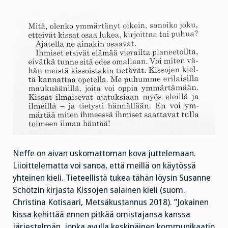
Neffe on aivan uskomattoman kova juttelemaan.
Liioittelematta voi sanoa, että meillä on käytössä
yhteinen kieli. Tieteellistä tukea tähän löysin Susanne
Schötzin kirjasta Kissojen salainen kieli (suom.
Christina Kotisaari, Metsäkustannus 2018). ”Jokainen
kissa kehittää ennen pitkää omistajansa kanssa
järjestelmän, jonka avulla keskinäinen kommunikaatio