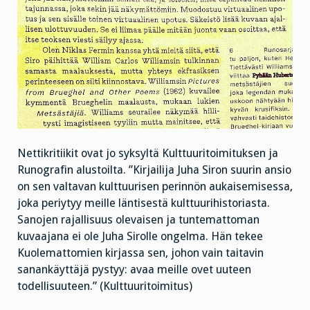
Nettikritiikit ovat jo syksyltä Kulttuuritoimituksen ja
Runografin alustoilta. ”Kirjailija Juha Siron suurin ansio
on sen valtavan kulttuurisen perinnön aukaisemisessa,
joka periytyy meille läntisestä kulttuurihistoriasta.
Sanojen rajallisuus olevaisen ja tuntemattoman
kuvaajana ei ole Juha Sirolle ongelma. Hän tekee
Kuolemattomien kirjassa sen, johon vain taitavin
sanankäyttäjä pystyy: avaa meille ovet uuteen
todellisuuteen.” (Kulttuuritoimitus)