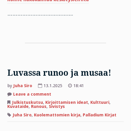
………………………………….
Luvassa runoo ja musaa!
by
Juha Siro
13.1.2025
18:41
on
Leave a comment
Luvassa
runoo
Julkistuskutsu
,
Kirjoittamisen ideat
,
Kulttuuri
,
ja
Kuvataide
,
Runous
,
Sivistys
musaa!
Juha Siro
,
Kuolemattomien kirja
,
Palladium Kirjat