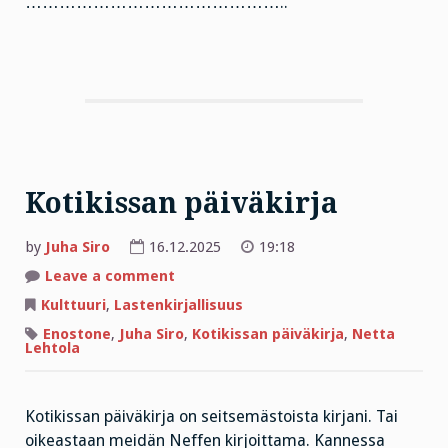
………………………………………..
Kotikissan päiväkirja
by
Juha Siro
16.12.2025
19:18
on
Leave a comment
Kotikissan
päiväkirja
Kulttuuri
,
Lastenkirjallisuus
Enostone
,
Juha Siro
,
Kotikissan päiväkirja
,
Netta
Lehtola
Kotikissan päiväkirja on seitsemästoista kirjani. Tai
oikeastaan meidän Neffen kirjoittama. Kannessa