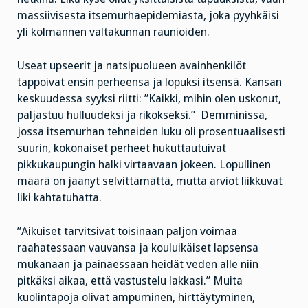
massiivisesta itsemurhaepidemiasta, joka pyyhkäisi
yli kolmannen valtakunnan raunioiden.
Useat upseerit ja natsipuolueen avainhenkilöt
tappoivat ensin perheensä ja lopuksi itsensä. Kansan
keskuudessa syyksi riitti: ”Kaikki, mihin olen uskonut,
paljastuu hulluudeksi ja rikokseksi.” Demminissä,
jossa itsemurhan tehneiden luku oli prosentuaalisesti
suurin, kokonaiset perheet hukuttautuivat
pikkukaupungin halki virtaavaan jokeen. Lopullinen
määrä on jäänyt selvittämättä, mutta arviot liikkuvat
liki kahtatuhatta.
”Aikuiset tarvitsivat toisinaan paljon voimaa
raahatessaan vauvansa ja kouluikäiset lapsensa
mukanaan ja painaessaan heidät veden alle niin
pitkäksi aikaa, että vastustelu lakkasi.” Muita
kuolintapoja olivat ampuminen, hirttäytyminen,