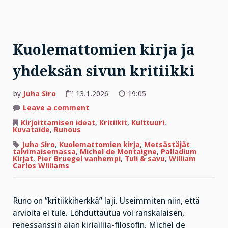
Kuolemattomien kirja ja
yhdeksän sivun kritiikki
by
Juha Siro
13.1.2026
19:05
on
Leave a comment
Kuolemattomien
kirja
Kirjoittamisen ideat
,
Kritiikit
,
Kulttuuri
,
ja
Kuvataide
,
Runous
yhdeksän
sivun
Juha Siro
,
Kuolemattomien kirja
,
Metsästäjät
kritiikki
talvimaisemassa
,
Michel de Montaigne
,
Palladium
Kirjat
,
Pier Bruegel vanhempi
,
Tuli & savu
,
William
Carlos Williams
Runo on ”kritiikkiherkkä” laji. Useimmiten niin, että
arvioita ei tule. Lohduttautua voi ranskalaisen,
renessanssin ajan kirjailija-filosofin, Michel de