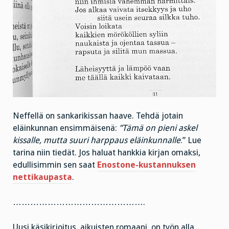
Neffellä on sankarikissan haave. Tehdä jotain
eläinkunnan ensimmäisenä:
”Tämä on pieni askel
kissalle, mutta suuri harppaus eläinkunnalle
.” Lue
tarina niin tiedät. Jos haluat hankkia kirjan omaksi,
edullisimmin sen saat
Enostone-kustannuksen
nettikaupasta
.
……………………………………….
Uusi käsikirjoitus, aikuisten romaani, on työn alla.