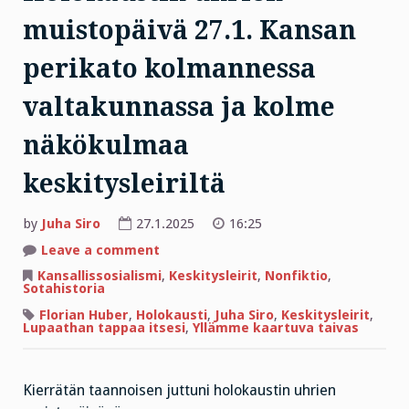
muistopäivä 27.1. Kansan
perikato kolmannessa
valtakunnassa ja kolme
näkökulmaa
keskitysleiriltä
by
Juha Siro
27.1.2025
16:25
on
Leave a comment
Holokaustin
uhrien
Kansallissosialismi
,
Keskitysleirit
,
Nonfiktio
,
muistopäivä
Sotahistoria
27.1.
Kansan
Florian Huber
,
Holokausti
,
Juha Siro
,
Keskitysleirit
,
perikato
Lupaathan tappaa itsesi
,
Yllämme kaartuva taivas
kolmannessa
valtakunnassa
ja
kolme
näkökulmaa
Kierrätän taannoisen juttuni holokaustin uhrien
keskitysleiriltä