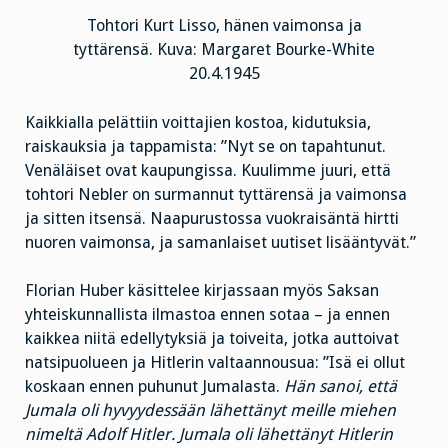
Tohtori Kurt Lisso, hänen vaimonsa ja
tyttärensä. Kuva: Margaret Bourke-White
20.4.1945
Kaikkialla pelättiin voittajien kostoa, kidutuksia,
raiskauksia ja tappamista: ”Nyt se on tapahtunut.
Venäläiset ovat kaupungissa. Kuulimme juuri, että
tohtori Nebler on surmannut tyttärensä ja vaimonsa
ja sitten itsensä. Naapurustossa vuokraisäntä hirtti
nuoren vaimonsa, ja samanlaiset uutiset lisääntyvät.”
Florian Huber käsittelee kirjassaan myös Saksan
yhteiskunnallista ilmastoa ennen sotaa – ja ennen
kaikkea niitä edellytyksiä ja toiveita, jotka auttoivat
natsipuolueen ja Hitlerin valtaannousua: ”Isä ei ollut
koskaan ennen puhunut Jumalasta.
Hän sanoi, että
Jumala oli hyvyydessään lähettänyt meille miehen
nimeltä Adolf Hitler. Jumala oli lähettänyt Hitlerin