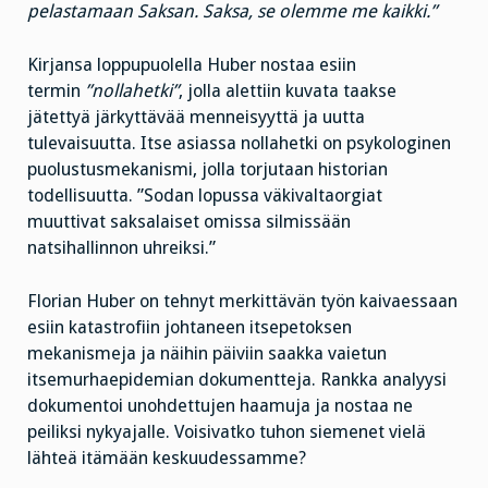
pelastamaan Saksan. Saksa, se olemme me kaikki.”
Kirjansa loppupuolella Huber nostaa esiin
termin
”nollahetki”
, jolla alettiin kuvata taakse
jätettyä järkyttävää menneisyyttä ja uutta
tulevaisuutta. Itse asiassa nollahetki on psykologinen
puolustusmekanismi, jolla torjutaan historian
todellisuutta. ”Sodan lopussa väkivaltaorgiat
muuttivat saksalaiset omissa silmissään
natsihallinnon uhreiksi.”
Florian Huber on tehnyt merkittävän työn kaivaessaan
esiin katastrofiin johtaneen itsepetoksen
mekanismeja ja näihin päiviin saakka vaietun
itsemurhaepidemian dokumentteja. Rankka analyysi
dokumentoi unohdettujen haamuja ja nostaa ne
peiliksi nykyajalle. Voisivatko tuhon siemenet vielä
lähteä itämään keskuudessamme?