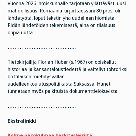
Vuonna 2026 ihmiskunnalle tarjotaan yllättävästi uusi
mahdollisuus. Romaania kirjoittaessani 80 pros. oli
lähdetyötä, loput tekstin yhä uudelleen hiomista.
Pidän lähdetöiden tekemisestä, aina on tilaisuus
oppia uutta.
………………………………….
Tietokirjailija Florian Huber (s.1967) on opiskellut
historiaa ja kansantaloustiedettä ja väitellyt tohtoriksi
brittiläisen miehitysvallan
uudelleenkoulutuspolitiikasta Saksassa. Hänet
tunnetaan myös palkituista dokumenttielokuvista.
………………………………….
Ekstralinkki
Kolme näkökulmaa keskitysleiriltä