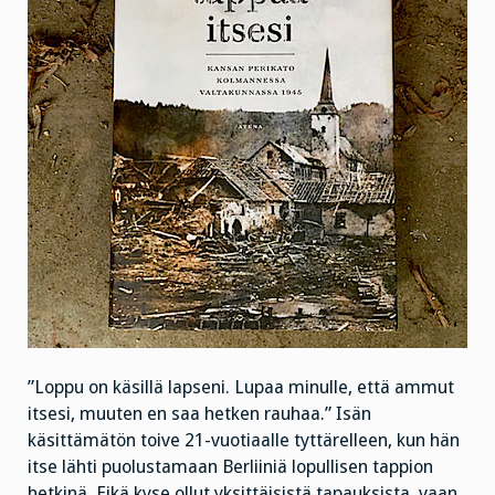
”Loppu on käsillä lapseni. Lupaa minulle, että ammut
itsesi, muuten en saa hetken rauhaa.” Isän
käsittämätön toive 21-vuotiaalle tyttärelleen, kun hän
itse lähti puolustamaan Berliiniä lopullisen tappion
hetkinä. Eikä kyse ollut yksittäisistä tapauksista, vaan