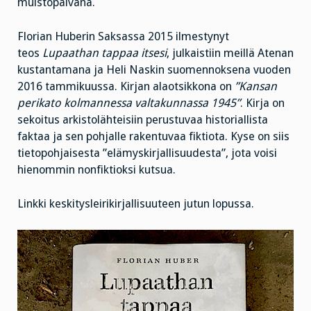
muistopäivänä.
Florian Huberin Saksassa 2015 ilmestynyt
teos
Lupaathan tappaa itsesi
, julkaistiin meillä Atenan
kustantamana ja Heli Naskin suomennoksena vuoden
2016 tammikuussa. Kirjan alaotsikkona on
”Kansan
perikato kolmannessa valtakunnassa 1945”
. Kirja on
sekoitus arkistolähteisiin perustuvaa historiallista
faktaa ja sen pohjalle rakentuvaa fiktiota. Kyse on siis
tietopohjaisesta ”elämyskirjallisuudesta”, jota voisi
hienommin nonfiktioksi kutsua.
Linkki keskitysleirikirjallisuuteen jutun lopussa.