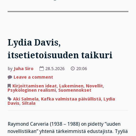
Lydia Davis,
itsetietoisuuden taikuri
by
Juha Siro
28.5.2026
20:06
on
Leave a comment
Lydia
Davis,
Kirjoittamisen ideat
,
Lukeminen
,
Novellit
,
itsetietoisuuden
Psykologinen realismi
,
Suomennokset
taikuri
Aki Salmela
,
Kafka valmistaa päivällistä
,
Lydia
Davis
,
Siltala
Raymond Carveria (1938 – 1988) on pidetty ”uuden
novellistiikan” yhtenä tärkeimmistä edustajista. Tyyliä