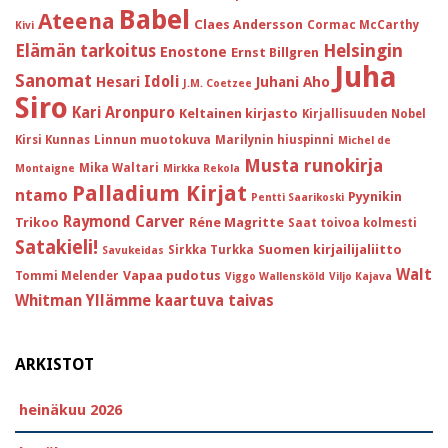
Babel
Ateena
Claes Andersson
Cormac McCarthy
Kivi
Helsingin
Elämän tarkoitus
Enostone
Ernst Billgren
Juha
Sanomat
Idoli
Hesari
Juhani Aho
J.M. Coetzee
Siro
Kari Aronpuro
Keltainen kirjasto
Kirjallisuuden Nobel
Kirsi Kunnas
Linnun muotokuva
Marilynin hiuspinni
Michel de
Musta runokirja
Mika Waltari
Montaigne
Mirkka Rekola
Palladium Kirjat
ntamo
Pyynikin
Pentti Saarikoski
Raymond Carver
Trikoo
Réne Magritte
Saat toivoa kolmesti
Satakieli!
Suomen kirjailijaliitto
Sirkka Turkka
Savukeidas
Walt
Vapaa pudotus
Tommi Melender
Viggo Wallensköld
Viljo Kajava
Whitman
Yllämme kaartuva taivas
ARKISTOT
heinäkuu 2026