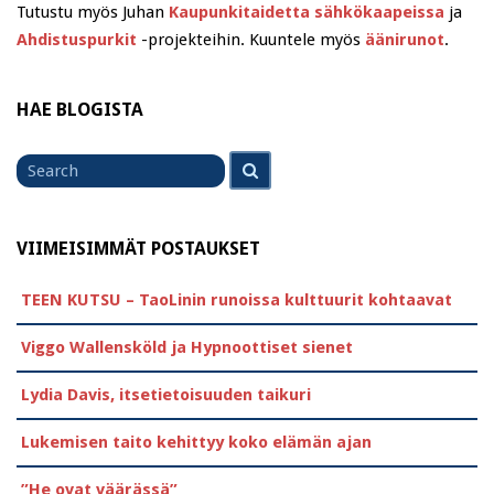
Tutustu myös Juhan
Kaupunkitaidetta sähkökaapeissa
ja
Ahdistuspurkit
-projekteihin. Kuuntele myös
äänirunot
.
HAE BLOGISTA
Search
Search
for
VIIMEISIMMÄT POSTAUKSET
TEEN KUTSU – TaoLinin runoissa kulttuurit kohtaavat
Viggo Wallensköld ja Hypnoottiset sienet
Lydia Davis, itsetietoisuuden taikuri
Lukemisen taito kehittyy koko elämän ajan
”He ovat väärässä”