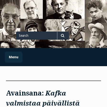
Skip
to
content
Search
for
Search
Menu
Avainsana:
Kafka
valmistaa päivällistä