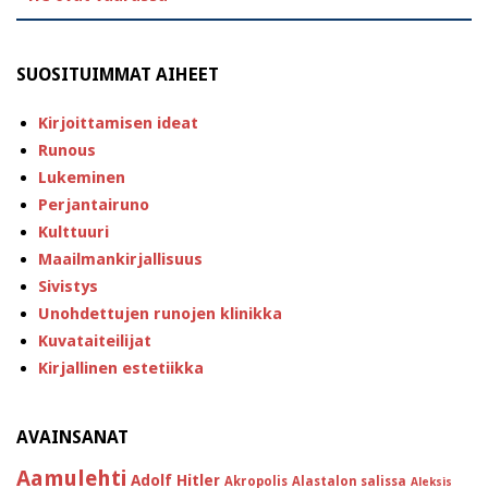
SUOSITUIMMAT AIHEET
Kirjoittamisen ideat
Runous
Lukeminen
Perjantairuno
Kulttuuri
Maailmankirjallisuus
Sivistys
Unohdettujen runojen klinikka
Kuvataiteilijat
Kirjallinen estetiikka
AVAINSANAT
Aamulehti
Adolf Hitler
Akropolis
Alastalon salissa
Aleksis