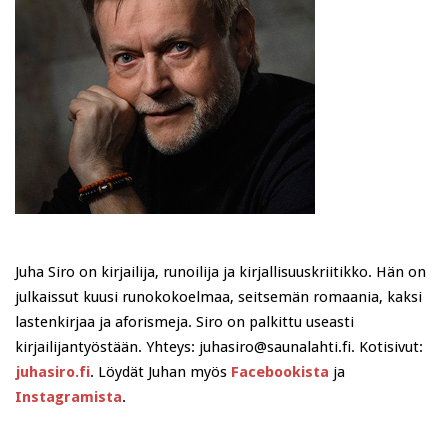
Juha Siro on kirjailija, runoilija ja kirjallisuuskriitikko. Hän on
julkaissut kuusi runokokoelmaa, seitsemän romaania, kaksi
lastenkirjaa ja aforismeja. Siro on palkittu useasti
kirjailijantyöstään. Yhteys: juhasiro@saunalahti.fi. Kotisivut:
juhasiro.fi
. Löydät Juhan myös
Facebookista
ja
Instagramista
.