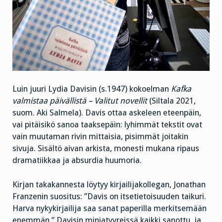
Luin juuri Lydia Davisin (s.1947) kokoelman
Kafka
valmistaa päivällistä – Valitut novellit
(Siltala 2021,
suom. Aki Salmela). Davis ottaa askeleen eteenpäin,
vai pitäisikö sanoa taaksepäin: lyhimmät tekstit ovat
vain muutaman rivin mittaisia, pisimmät joitakin
sivuja. Sisältö aivan arkista, monesti mukana ripaus
dramatiikkaa ja absurdia huumoria.
Kirjan takakannesta löytyy kirjailijakollegan, Jonathan
Franzenin suositus: ”Davis on itsetietoisuuden taikuri.
Harva nykykirjailija saa sanat paperilla merkitsemään
enemmän.” Davisin miniatyyreissä kaikki sanottu, ja