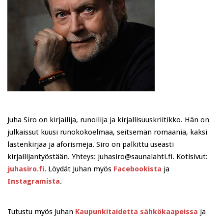
Juha Siro on kirjailija, runoilija ja kirjallisuuskriitikko. Hän on
julkaissut kuusi runokokoelmaa, seitsemän romaania, kaksi
lastenkirjaa ja aforismeja. Siro on palkittu useasti
kirjailijantyöstään. Yhteys: juhasiro@saunalahti.fi. Kotisivut:
juhasiro.fi
. Löydät Juhan myös
Facebookista
ja
Instagramista
.
Tutustu myös Juhan
Kaupunkitaidetta sähkökaapeissa
ja