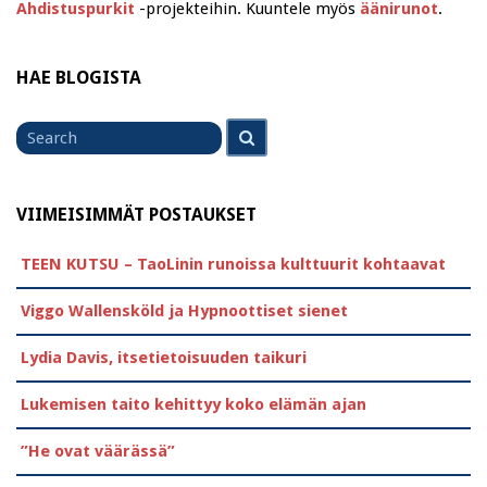
Ahdistuspurkit
-projekteihin. Kuuntele myös
äänirunot
.
HAE BLOGISTA
Search
Search
for
VIIMEISIMMÄT POSTAUKSET
TEEN KUTSU – TaoLinin runoissa kulttuurit kohtaavat
Viggo Wallensköld ja Hypnoottiset sienet
Lydia Davis, itsetietoisuuden taikuri
Lukemisen taito kehittyy koko elämän ajan
”He ovat väärässä”