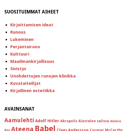
SUOSITUIMMAT AIHEET
Kirjoittamisen ideat
Runous
Lukeminen
Perjantairuno
Kulttuuri
Maailmankirjallisuus
Sivistys
Unohdettujen runojen klinikka
Kuvataiteilijat
Kirjallinen estetiikka
AVAINSANAT
Aamulehti
Adolf Hitler
Akropolis
Alastalon salissa
Aleksis
Babel
Ateena
Claes Andersson
Cormac McCarthy
Kivi