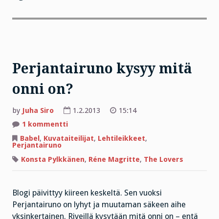
Perjantairuno kysyy mitä
onni on?
by
Juha Siro
1.2.2013
15:14
artikkeliin
1 kommentti
Perjantairuno
kysyy
Babel
,
Kuvataiteilijat
,
Lehtileikkeet
,
mitä
Perjantairuno
onni
on?
Konsta Pylkkänen
,
Réne Magritte
,
The Lovers
Blogi päivittyy kiireen keskeltä. Sen vuoksi
Perjantairuno on lyhyt ja muutaman säkeen aihe
yksinkertainen. Riveillä kysytään mitä onni on – entä