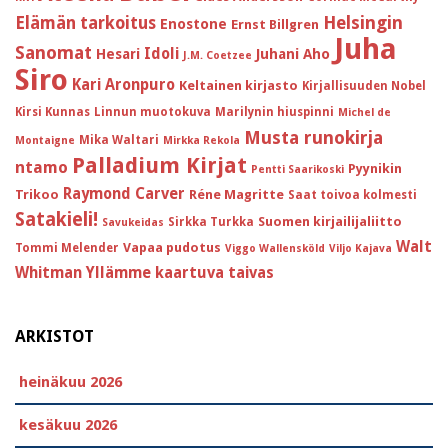
Helsingin
Elämän tarkoitus
Enostone
Ernst Billgren
Juha
Sanomat
Idoli
Hesari
Juhani Aho
J.M. Coetzee
Siro
Kari Aronpuro
Keltainen kirjasto
Kirjallisuuden Nobel
Kirsi Kunnas
Linnun muotokuva
Marilynin hiuspinni
Michel de
Musta runokirja
Mika Waltari
Montaigne
Mirkka Rekola
Palladium Kirjat
ntamo
Pyynikin
Pentti Saarikoski
Raymond Carver
Trikoo
Réne Magritte
Saat toivoa kolmesti
Satakieli!
Suomen kirjailijaliitto
Sirkka Turkka
Savukeidas
Walt
Vapaa pudotus
Tommi Melender
Viggo Wallensköld
Viljo Kajava
Whitman
Yllämme kaartuva taivas
ARKISTOT
heinäkuu 2026
kesäkuu 2026