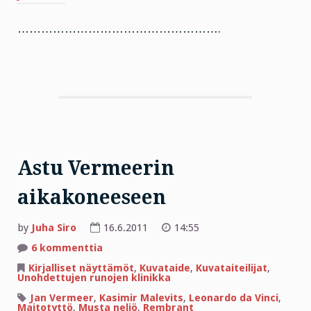
…………………………………………….
Astu Vermeerin
aikakoneeseen
by
Juha Siro
16.6.2011
14:55
artikkeliin
6 kommenttia
Astu
Vermeerin
Kirjalliset näyttämöt
,
Kuvataide
,
Kuvataiteilijat
,
aikakoneeseen
Unohdettujen runojen klinikka
Jan Vermeer
,
Kasimir Malevits
,
Leonardo da Vinci
,
Maitotyttö
,
Musta neliö
,
Rembrant