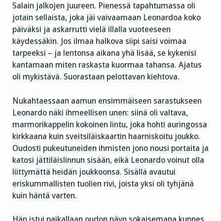
Salain jalkojen juureen. Pienessä tapahtumassa oli
jotain sellaista, joka jäi vaivaamaan Leonardoa koko
päiväksi ja askarrutti vielä illalla vuoteeseen
käydessäkin. Jos ilmaa halkova siipi saisi voimaa
tarpeeksi – ja lentonsa aikana yhä lisää, se kykenisi
kantamaan miten raskasta kuormaa tahansa. Ajatus
oli mykistävä. Suorastaan pelottavan kiehtova.
Nukahtaessaan aamun ensimmäiseen sarastukseen
Leonardo näki ihmeellisen unen: siinä oli valtava,
marmorikappelin kokoinen lintu, joka hohti auringossa
kirkkaana kuin sveitsiläiskaartin haarniskoitu joukko.
Oudosti pukeutuneiden ihmisten jono nousi portaita ja
katosi jättiläislinnun sisään, eikä Leonardo voinut olla
liittymättä heidän joukkoonsa. Sisällä avautui
eriskummallisten tuolien rivi, joista yksi oli tyhjänä
kuin häntä varten.
Hän istui paikallaan oudon näyn sokaisemana kunnes