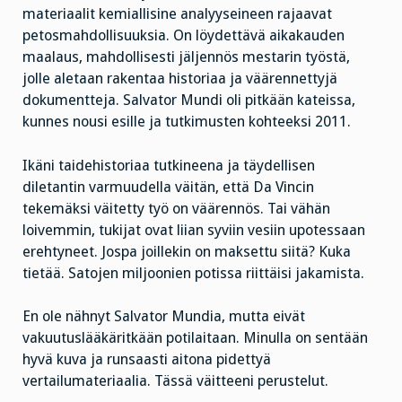
materiaalit kemiallisine analyyseineen rajaavat
petosmahdollisuuksia. On löydettävä aikakauden
maalaus, mahdollisesti jäljennös mestarin työstä,
jolle aletaan rakentaa historiaa ja väärennettyjä
dokumentteja. Salvator Mundi oli pitkään kateissa,
kunnes nousi esille ja tutkimusten kohteeksi 2011.
Ikäni taidehistoriaa tutkineena ja täydellisen
diletantin varmuudella väitän, että Da Vincin
tekemäksi väitetty työ on väärennös. Tai vähän
loivemmin, tukijat ovat liian syviin vesiin upotessaan
erehtyneet. Jospa joillekin on maksettu siitä? Kuka
tietää. Satojen miljoonien potissa riittäisi jakamista.
En ole nähnyt Salvator Mundia, mutta eivät
vakuutuslääkäritkään potilaitaan. Minulla on sentään
hyvä kuva ja runsaasti aitona pidettyä
vertailumateriaalia. Tässä väitteeni perustelut.