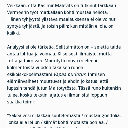
Veikkaan, että Kasimir Malevits on tutkinut tarkkaan
Vermeerin työt matkallaan kohti mustaa neliötä.
Hänen tyhjyyttä ylistävä maalauksensa ei ole voinut
syntyä tyhjästä. Ja toisin päin: kun mitään ei ole, on
kaikki.
Analyysi ei ole tärkeää. Selittämätön on – se että taide
antaa lohtua ja voimaa. Kliseisesti ilmaistu, mutta
totta ja toimivaa. Maitotyttö nosti mieleeni
kolmentoista vuoden takaisen runon
esikoiskokoelmastani
Vapaa pudotus
. Ihmisen
elämänvaiheet muuttuvat ja ehdin jo katua, että
lupasin tehdä jutun Maitotytöstä. Tässä runo kuitenkin
tulee, koska tekstini ajatus ei ilman sitä loppuun
saakka toimi:
”Sakea vesi ei lakkaa suutelemasta / mustaa gondolia,
jonka alla leijun / silmät kohti mutaista pohjaa. /