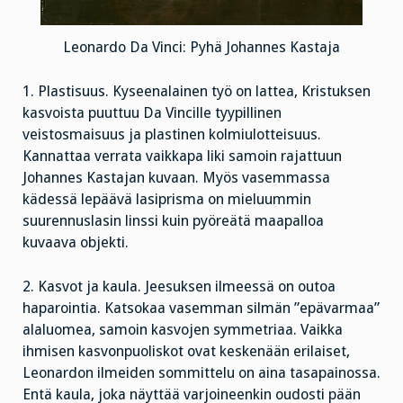
Leonardo Da Vinci: Pyhä Johannes Kastaja
1. Plastisuus. Kyseenalainen työ on lattea, Kristuksen
kasvoista puuttuu Da Vincille tyypillinen
veistosmaisuus ja plastinen kolmiulotteisuus.
Kannattaa verrata vaikkapa liki samoin rajattuun
Johannes Kastajan kuvaan. Myös vasemmassa
kädessä lepäävä lasiprisma on mieluummin
suurennuslasin linssi kuin pyöreätä maapalloa
kuvaava objekti.
2. Kasvot ja kaula. Jeesuksen ilmeessä on outoa
haparointia. Katsokaa vasemman silmän ”epävarmaa”
alaluomea, samoin kasvojen symmetriaa. Vaikka
ihmisen kasvonpuoliskot ovat keskenään erilaiset,
Leonardon ilmeiden sommittelu on aina tasapainossa.
Entä kaula, joka näyttää varjoineenkin oudosti pään