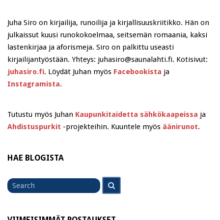
Juha Siro on kirjailija, runoilija ja kirjallisuuskriitikko. Hän on
julkaissut kuusi runokokoelmaa, seitsemän romaania, kaksi
lastenkirjaa ja aforismeja. Siro on palkittu useasti
kirjailijantyöstään. Yhteys: juhasiro@saunalahti.fi. Kotisivut:
juhasiro.fi
. Löydät Juhan myös
Facebookista
ja
Instagramista
.
Tutustu myös Juhan
Kaupunkitaidetta sähkökaapeissa
ja
Ahdistuspurkit
-projekteihin. Kuuntele myös
äänirunot
.
HAE BLOGISTA
Search
Search
for
VIIMEISIMMÄT POSTAUKSET