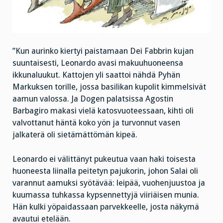
”Kun aurinko kiertyi paistamaan Dei Fabbrin kujan
suuntaisesti, Leonardo avasi makuuhuoneensa
ikkunaluukut. Kattojen yli saattoi nähdä Pyhän
Markuksen torille, jossa basilikan kupolit kimmelsivät
aamun valossa. Ja Dogen palatsissa Agostin
Barbagiro makasi vielä katosvuoteessaan, kihti oli
valvottanut häntä koko yön ja turvonnut vasen
jalkaterä oli sietämättömän kipeä.
Leonardo ei välittänyt pukeutua vaan haki toisesta
huoneesta liinalla peitetyn pajukorin, johon Salai oli
varannut aamuksi syötävää: leipää, vuohenjuustoa ja
kuumassa tuhkassa kypsennettyjä viiriäisen munia.
Hän kulki yöpaidassaan parvekkeelle, josta näkymä
avautui etelään.