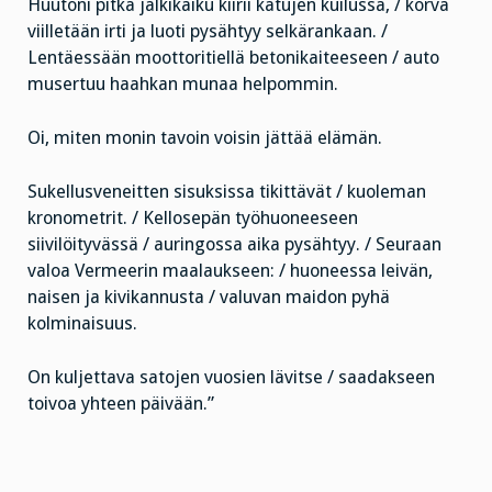
Huutoni pitkä jälkikaiku kiirii katujen kuilussa, / korva
viilletään irti ja luoti pysähtyy selkärankaan. /
Lentäessään moottoritiellä betonikaiteeseen / auto
musertuu haahkan munaa helpommin.
Oi, miten monin tavoin voisin jättää elämän.
Sukellusveneitten sisuksissa tikittävät / kuoleman
kronometrit. / Kellosepän työhuoneeseen
siivilöityvässä / auringossa aika pysähtyy. / Seuraan
valoa Vermeerin maalaukseen: / huoneessa leivän,
naisen ja kivikannusta / valuvan maidon pyhä
kolminaisuus.
On kuljettava satojen vuosien lävitse / saadakseen
toivoa yhteen päivään.”