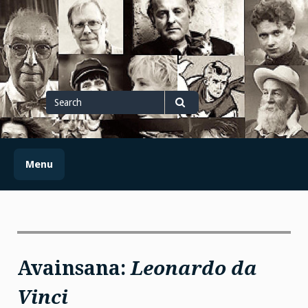
Skip
to
content
Search
for
Search
Menu
Avainsana:
Leonardo da
Vinci