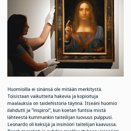
Huomioilla ei sinänsä ole mitään merkitystä.
Toisistaan vaikutteita hakevia ja kopioituja
maalauksia on taidehistoria täynnä. Itseäni huomio
ilahdutti ja ”inspiroi”, kun koetan funtsia mistä
lähteestä kummankin taiteilijan luovuus pulppusi.
Leonardo oli keksijä ja insinööri taitelijan kaavussa.