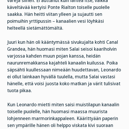
värejä siihen. Ei auttanut kuin lähteä itse, vaikka
käveltävää kertyisi Ponte Rialton toiselle puolelle
saakka. Hän heitti viitan ylleen ja sujautti sen
poimuihin yrttipussin – kanaalien vesi löyhkäsi
helteellä sietämättömältä.
Juuri kun hän oli kääntymässä sivukujalta kohti Canal
Grandea, hän huomasi miten Salai seisoi kaariholvin
varjossa kahden muun pojan kanssa, heidän
naurunremakkansa kajahteli kanaalin kuilussa. Poika
säpsähti kuullessaan nimeään huudettavan, Leonardo
ei ollut lainkaan hyvällä tuulella, mutta Salai vastasi
hänelle, että voisi juosta koko matkan ja värit tulisivat
tuota pikaa.
Kun Leonardo mietti miten saisi muistilapun kanaalin
toiselle puolelle, hän huomasi maassa muurista
lohjenneen marmorinkappaleen. Käärittyään paperin
sen ympärille hänen oli helppo viskata kivi suoraan