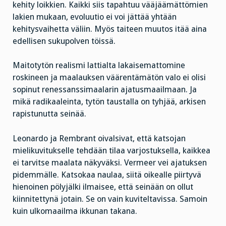
kehity loikkien. Kaikki siis tapahtuu vääjäämättömien
lakien mukaan, evoluutio ei voi jättää yhtään
kehitysvaihetta väliin. Myös taiteen muutos itää aina
edellisen sukupolven töissä.
Maitotytön realismi lattialta lakaisemattomine
roskineen ja maalauksen väärentämätön valo ei olisi
sopinut renessanssimaalarin ajatusmaailmaan. Ja
mikä radikaaleinta, tytön taustalla on tyhjää, arkisen
rapistunutta seinää.
Leonardo ja Rembrant oivalsivat, että katsojan
mielikuvitukselle tehdään tilaa varjostuksella, kaikkea
ei tarvitse maalata näkyväksi. Vermeer vei ajatuksen
pidemmälle. Katsokaa naulaa, siitä oikealle piirtyvä
hienoinen pölyjälki ilmaisee, että seinään on ollut
kiinnitettynä jotain. Se on vain kuviteltavissa. Samoin
kuin ulkomaailma ikkunan takana.