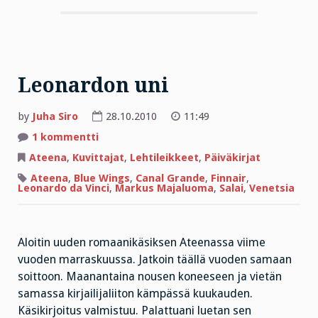
Leonardon uni
by
Juha Siro
28.10.2010
11:49
artikkeliin
1 kommentti
Leonardon
uni
Ateena
,
Kuvittajat
,
Lehtileikkeet
,
Päiväkirjat
Ateena
,
Blue Wings
,
Canal Grande
,
Finnair
,
Leonardo da Vinci
,
Markus Majaluoma
,
Salai
,
Venetsia
Aloitin uuden romaanikäsiksen Ateenassa viime
vuoden marraskuussa. Jatkoin täällä vuoden samaan
soittoon. Maanantaina nousen koneeseen ja vietän
samassa kirjailijaliiton kämpässä kuukauden.
Käsikirjoitus valmistuu. Palattuani luetan sen