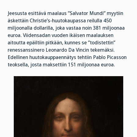
on
väärennös?
Jeesusta esittävä maalaus ”Salvator Mundi” myytiin
äskettäin Christie’s-huutokaupassa reilulla 450
miljoonalla dollarilla, joka vastaa noin 381 miljoonaa
euroa. Viidensadan vuoden ikäisen maalauksen
aitoutta epäiltiin pitkään, kunnes se ”todistettin”
renessanssinero Leonardo Da Vincin tekemäksi.
Edellinen huutokauppaennätys tehtiin Pablo Picasson
teoksella, josta maksettiin 151 miljoonaa euroa.