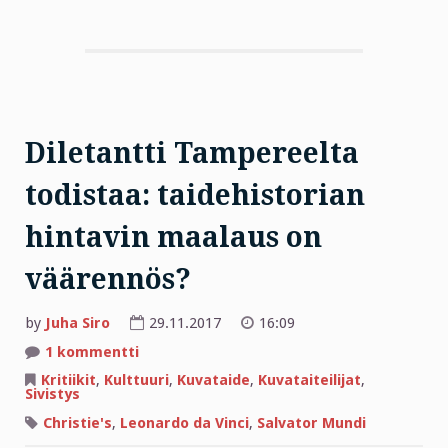
Diletantti Tampereelta
todistaa: taidehistorian
hintavin maalaus on
väärennös?
by
Juha Siro
29.11.2017
16:09
artikkeliin
1 kommentti
Diletantti
Tampereelta
Kritiikit
,
Kulttuuri
,
Kuvataide
,
Kuvataiteilijat
,
todistaa:
Sivistys
taidehistorian
hintavin
Christie's
,
Leonardo da Vinci
,
Salvator Mundi
maalaus