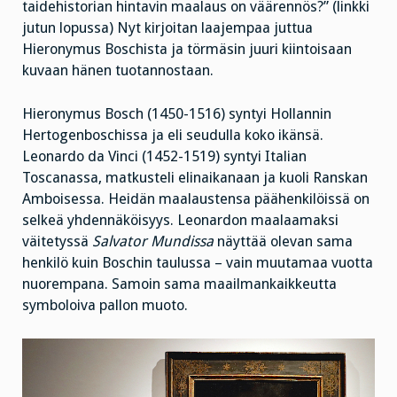
taidehistorian hintavin maalaus on väärennös?” (linkki
jutun lopussa) Nyt kirjoitan laajempaa juttua
Hieronymus Boschista ja törmäsin juuri kiintoisaan
kuvaan hänen tuotannostaan.
Hieronymus Bosch (1450-1516) syntyi Hollannin
Hertogenboschissa ja eli seudulla koko ikänsä.
Leonardo da Vinci (1452-1519) syntyi Italian
Toscanassa, matkusteli elinaikanaan ja kuoli Ranskan
Amboisessa. Heidän maalaustensa päähenkilöissä on
selkeä yhdennäköisyys. Leonardon maalaamaksi
väitetyssä
Salvator Mundissa
näyttää olevan sama
henkilö kuin Boschin taulussa – vain muutamaa vuotta
nuorempana. Samoin sama maailmankaikkeutta
symboloiva pallon muoto.