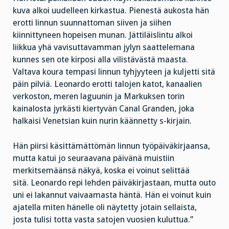
kuva alkoi uudelleen kirkastua. Pienestä aukosta hän
erotti linnun suunnattoman siiven ja siihen
kiinnittyneen hopeisen munan. Jättiläislintu alkoi
liikkua yhä vavisuttavamman jylyn saattelemana
kunnes sen ote kirposi alla vilistävästä maasta.
Valtava koura tempasi linnun tyhjyyteen ja kuljetti sitä
päin pilviä. Leonardo erotti talojen katot, kanaalien
verkoston, meren laguunin ja Markuksen torin
kainalosta jyrkästi kiertyvän Canal Granden, joka
halkaisi Venetsian kuin nurin käännetty s-kirjain.
Hän piirsi käsittämättömän linnun työpäiväkirjaansa,
mutta katui jo seuraavana päivänä muistiin
merkitsemäänsä näkyä, koska ei voinut selittää
sitä. Leonardo repi lehden päiväkirjastaan, mutta outo
uni ei lakannut vaivaamasta häntä. Hän ei voinut kuin
ajatella miten hänelle oli näytetty jotain sellaista,
josta tulisi totta vasta satojen vuosien kuluttua.”