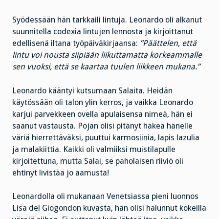
Syödessään hän tarkkaili lintuja. Leonardo oli alkanut
suunnitella codexia lintujen lennosta ja kirjoittanut
edellisenä iltana työpäiväkirjaansa:
”Päättelen, että
lintu voi nousta siipiään liikuttamatta korkeammalle
sen vuoksi, että se kaartaa tuulen liikkeen mukana.”
Leonardo kääntyi kutsumaan Salaita. Heidän
käytössään oli talon ylin kerros, ja vaikka Leonardo
karjui parvekkeen ovella apulaisensa nimeä, hän ei
saanut vastausta. Pojan olisi pitänyt hakea hänelle
väriä hierrettäväksi, puuttui karmosiinia, lapis lazulia
ja malakiittia. Kaikki oli valmiiksi muistilapulle
kirjoitettuna, mutta Salai, se paholaisen riiviö oli
ehtinyt livistää jo aamusta!
Leonardolla oli mukanaan Venetsiassa pieni luonnos
Lisa del Giogondon kuvasta, hän olisi halunnut kokeilla