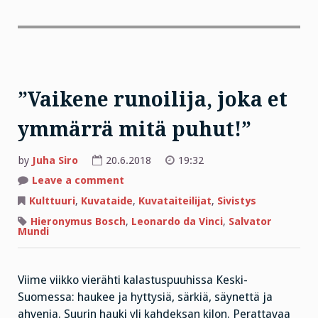
”Vaikene runoilija, joka et
ymmärrä mitä puhut!”
by
Juha Siro
20.6.2018
19:32
on
Leave a comment
”Vaikene
runoilija,
Kulttuuri
,
Kuvataide
,
Kuvataiteilijat
,
Sivistys
joka
et
Hieronymus Bosch
,
Leonardo da Vinci
,
Salvator
ymmärrä
Mundi
mitä
puhut!”
Viime viikko vierähti kalastuspuuhissa Keski-
Suomessa: haukee ja hyttysiä, särkiä, säynettä ja
ahvenia. Suurin hauki yli kahdeksan kilon. Perattavaa