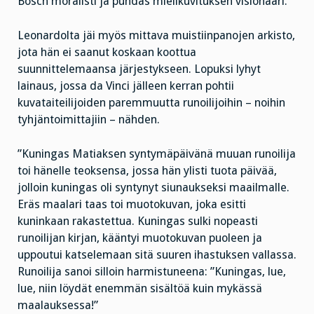
Bosch moralisti ja puhdas mielikuvituksen visionääri.
Leonardolta jäi myös mittava muistiinpanojen arkisto,
jota hän ei saanut koskaan koottua
suunnittelemaansa järjestykseen. Lopuksi lyhyt
lainaus, jossa da Vinci jälleen kerran pohtii
kuvataiteilijoiden paremmuutta runoilijoihin – noihin
tyhjäntoimittajiin – nähden.
”Kuningas Matiaksen syntymäpäivänä muuan runoilija
toi hänelle teoksensa, jossa hän ylisti tuota päivää,
jolloin kuningas oli syntynyt siunaukseksi maailmalle.
Eräs maalari taas toi muotokuvan, joka esitti
kuninkaan rakastettua. Kuningas sulki nopeasti
runoilijan kirjan, kääntyi muotokuvan puoleen ja
uppoutui katselemaan sitä suuren ihastuksen vallassa.
Runoilija sanoi silloin harmistuneena: ”Kuningas, lue,
lue, niin löydät enemmän sisältöä kuin mykässä
maalauksessa!”