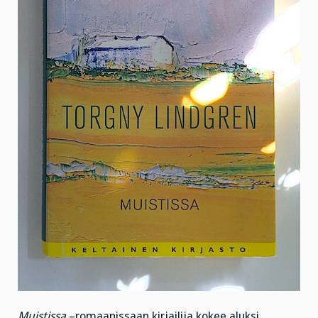
Muistissa
–romaanissaan kirjailija kokee aluksi