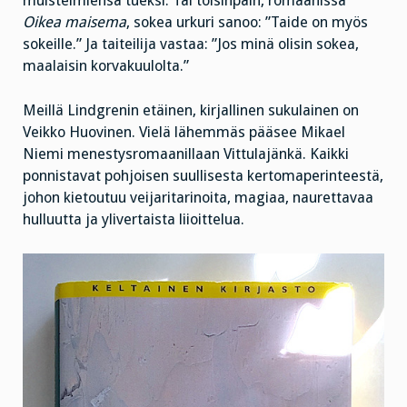
muistelmiensa tueksi. Tai toisinpäin, romaanissa
Oikea maisema
, sokea urkuri sanoo: ”Taide on myös
sokeille.” Ja taiteilija vastaa: ”Jos minä olisin sokea,
maalaisin korvakuulolta.”
Meillä Lindgrenin etäinen, kirjallinen sukulainen on
Veikko Huovinen. Vielä lähemmäs pääsee Mikael
Niemi menestysromaanillaan Vittulajänkä. Kaikki
ponnistavat pohjoisen suullisesta kertomaperinteestä,
johon kietoutuu veijaritarinoita, magiaa, naurettavaa
hulluutta ja ylivertaista liioittelua.