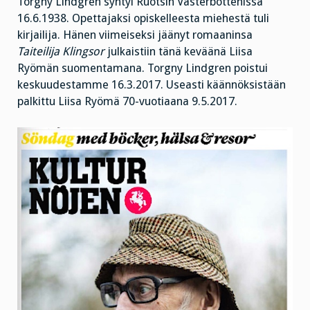
Torgny Lindgren syntyi Ruotsin Västerbottenissa
16.6.1938. Opettajaksi opiskelleesta miehestä tuli
kirjailija. Hänen viimeiseksi jäänyt romaaninsa
Taiteilija Klingsor
julkaistiin tänä keväänä Liisa
Ryömän suomentamana. Torgny Lindgren poistui
keskuudestamme 16.3.2017. Useasti käännöksistään
palkittu Liisa Ryömä 70-vuotiaana 9.5.2017.