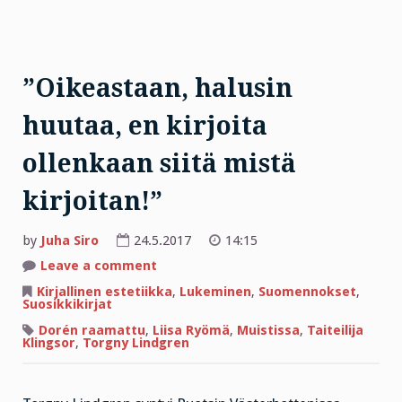
”Oikeastaan, halusin
huutaa, en kirjoita
ollenkaan siitä mistä
kirjoitan!”
by
Juha Siro
24.5.2017
14:15
on
Leave a comment
”Oikeastaan,
halusin
Kirjallinen estetiikka
,
Lukeminen
,
Suomennokset
,
huutaa,
Suosikkikirjat
en
kirjoita
Dorén raamattu
,
Liisa Ryömä
,
Muistissa
,
Taiteilija
ollenkaan
Klingsor
,
Torgny Lindgren
siitä
mistä
kirjoitan!”