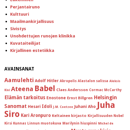
Perjantairuno
Kulttuuri
Maailmankirjallisuus
Sivistys
Unohdettujen runojen klinikka
Kuvataiteilijat
Kirjallinen estetiikka
AVAINSANAT
Aamulehti
Adolf Hitler
Akropolis
Alastalon salissa
Aleksis
Babel
Ateena
Claes Andersson
Cormac McCarthy
Kivi
Helsingin
Elämän tarkoitus
Enostone
Ernst Billgren
Juha
Sanomat
Idoli
Hesari
Juhani Aho
J.M. Coetzee
Siro
Kari Aronpuro
Keltainen kirjasto
Kirjallisuuden Nobel
Kirsi Kunnas
Linnun muotokuva
Marilynin hiuspinni
Michel de