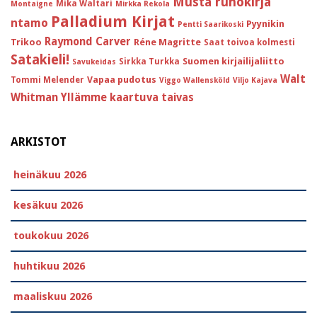
Musta runokirja
Mika Waltari
Montaigne
Mirkka Rekola
Palladium Kirjat
ntamo
Pyynikin
Pentti Saarikoski
Raymond Carver
Trikoo
Réne Magritte
Saat toivoa kolmesti
Satakieli!
Suomen kirjailijaliitto
Sirkka Turkka
Savukeidas
Walt
Vapaa pudotus
Tommi Melender
Viggo Wallensköld
Viljo Kajava
Whitman
Yllämme kaartuva taivas
ARKISTOT
heinäkuu 2026
kesäkuu 2026
toukokuu 2026
huhtikuu 2026
maaliskuu 2026