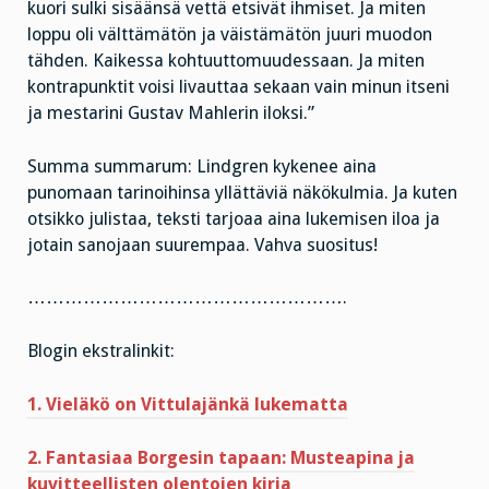
kuori sulki sisäänsä vettä etsivät ihmiset. Ja miten
loppu oli välttämätön ja väistämätön juuri muodon
tähden. Kaikessa kohtuuttomuudessaan. Ja miten
kontrapunktit voisi livauttaa sekaan vain minun itseni
ja mestarini Gustav Mahlerin iloksi.”
Summa summarum: Lindgren kykenee aina
punomaan tarinoihinsa yllättäviä näkökulmia. Ja kuten
otsikko julistaa, teksti tarjoaa aina lukemisen iloa ja
jotain sanojaan suurempaa. Vahva suositus!
…………………………………………….
Blogin ekstralinkit:
1. Vieläkö on Vittulajänkä lukematta
2. Fantasiaa Borgesin tapaan: Musteapina ja
kuvitteellisten olentojen kirja