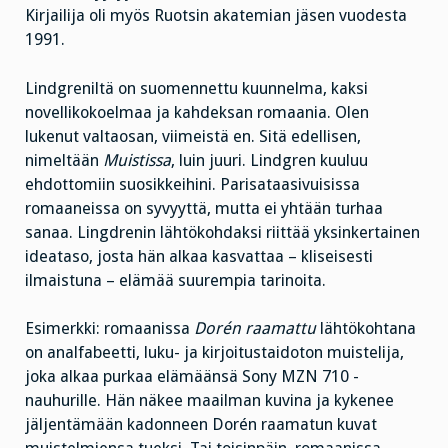
Kirjailija oli myös Ruotsin akatemian jäsen vuodesta
1991.
Lindgreniltä on suomennettu kuunnelma, kaksi
novellikokoelmaa ja kahdeksan romaania. Olen
lukenut valtaosan, viimeistä en. Sitä edellisen,
nimeltään
Muistissa
, luin juuri. Lindgren kuuluu
ehdottomiin suosikkeihini. Parisataasivuisissa
romaaneissa on syvyyttä, mutta ei yhtään turhaa
sanaa. Lingdrenin lähtökohdaksi riittää yksinkertainen
ideataso, josta hän alkaa kasvattaa – kliseisesti
ilmaistuna – elämää suurempia tarinoita.
Esimerkki: romaanissa
Dorén raamattu
lähtökohtana
on analfabeetti, luku- ja kirjoitustaidoton muistelija,
joka alkaa purkaa elämäänsä Sony MZN 710 -
nauhurille. Hän näkee maailman kuvina ja kykenee
jäljentämään kadonneen Dorén raamatun kuvat