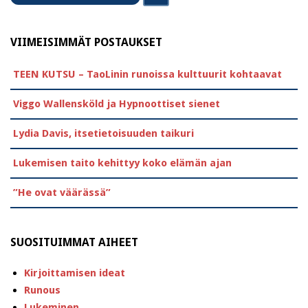
VIIMEISIMMÄT POSTAUKSET
TEEN KUTSU – TaoLinin runoissa kulttuurit kohtaavat
Viggo Wallensköld ja Hypnoottiset sienet
Lydia Davis, itsetietoisuuden taikuri
Lukemisen taito kehittyy koko elämän ajan
”He ovat väärässä”
SUOSITUIMMAT AIHEET
Kirjoittamisen ideat
Runous
Lukeminen