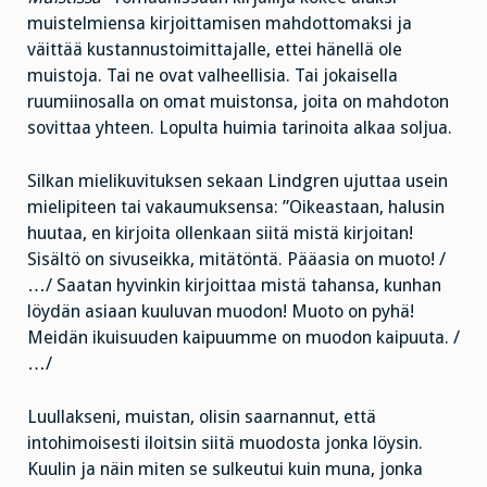
muistelmiensa kirjoittamisen mahdottomaksi ja
väittää kustannustoimittajalle, ettei hänellä ole
muistoja. Tai ne ovat valheellisia. Tai jokaisella
ruumiinosalla on omat muistonsa, joita on mahdoton
sovittaa yhteen. Lopulta huimia tarinoita alkaa soljua.
Silkan mielikuvituksen sekaan Lindgren ujuttaa usein
mielipiteen tai vakaumuksensa: ”Oikeastaan, halusin
huutaa, en kirjoita ollenkaan siitä mistä kirjoitan!
Sisältö on sivuseikka, mitätöntä. Pääasia on muoto! /
…/ Saatan hyvinkin kirjoittaa mistä tahansa, kunhan
löydän asiaan kuuluvan muodon! Muoto on pyhä!
Meidän ikuisuuden kaipuumme on muodon kaipuuta. /
…/
Luullakseni, muistan, olisin saarnannut, että
intohimoisesti iloitsin siitä muodosta jonka löysin.
Kuulin ja näin miten se sulkeutui kuin muna, jonka