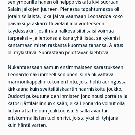
sen ympärille hänen oli helppo viskata kivi suoraan
Salain jalkojen juureen. Pienessä tapahtumassa oli
jotain sellaista, joka jäi vaivaamaan Leonardoa koko
päiväksi ja askarrutti vielä illalla vuoteeseen
käydessäkin. Jos ilmaa halkova siipi saisi voimaa
tarpeeksi – ja lentonsa aikana yhä lisää, se kykenisi
kantamaan miten raskasta kuormaa tahansa. Ajatus
oli mykistävä. Suorastaan pelottavan kiehtova.
Nukahtaessaan aamun ensimmäiseen sarastukseen
Leonardo näki ihmeellisen unen: siinä oli valtava,
marmorikappelin kokoinen lintu, joka hohti auringossa
kirkkaana kuin sveitsiläiskaartin haarniskoitu joukko.
Oudosti pukeutuneiden ihmisten jono nousi portaita ja
katosi jättiläislinnun sisään, eikä Leonardo voinut olla
liittymättä heidän joukkoonsa. Sisällä avautui
eriskummallisten tuolien rivi, joista yksi oli tyhjänä
kuin häntä varten.