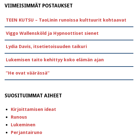
VIIMEISIMMÄT POSTAUKSET
TEEN KUTSU – TaoLinin runoissa kulttuurit kohtaavat
Viggo Wallensköld ja Hypnoottiset sienet
Lydia Davis, itsetietoisuuden taikuri
Lukemisen taito kehittyy koko elämän ajan
”He ovat väärässä”
SUOSITUIMMAT AIHEET
Kirjoittamisen ideat
Runous
Lukeminen
Perjantairuno