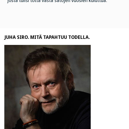
josta tulisi totta vasta satojen vuosien kuluttua.”
JUHA SIRO. MITÄ TAPAHTUU TODELLA.