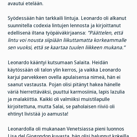
avautui etelään.
Syödessään hän tarkkaili lintuja. Leonardo oli alkanut
suunnitella codexia lintujen lennosta ja kirjoittanut
edellisenä iltana työpäiväkirjaansa:
”Päättelen, että
lintu voi nousta siipiään liikuttamatta korkeammalle
sen vuoksi, että se kaartaa tuulen liikkeen mukana.”
Leonardo kääntyi kutsumaan Salaita. Heidän
käytössään oli talon ylin kerros, ja vaikka Leonardo
karjui parvekkeen ovella apulaisensa nimeä, hän ei
saanut vastausta. Pojan olisi pitänyt hakea hänelle
väriä hierrettäväksi, puuttui karmosiinia, lapis lazulia
ja malakiittia. Kaikki oli valmiiksi muistilapulle
kirjoitettuna, mutta Salai, se paholaisen riiviö oli
ehtinyt livistää jo aamusta!
Leonardolla oli mukanaan Venetsiassa pieni luonnos
Lisa del Giogondon kuvasta, hän olisi halunnut kokeilla