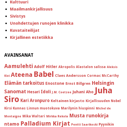
Kulttuuri
Maailmankirjallisuus
Sivistys
Unohdettujen runojen klinikka
Kuvataiteilijat
Kirjallinen estetiikka
AVAINSANAT
Aamulehti
Adolf Hitler
Akropolis
Alastalon salissa
Aleksis
Babel
Ateena
Claes Andersson
Cormac McCarthy
Kivi
Helsingin
Elämän tarkoitus
Enostone
Ernst Billgren
Juha
Sanomat
Idoli
Hesari
Juhani Aho
J.M. Coetzee
Siro
Kari Aronpuro
Keltainen kirjasto
Kirjallisuuden Nobel
Kirsi Kunnas
Linnun muotokuva
Marilynin hiuspinni
Michel de
Musta runokirja
Mika Waltari
Montaigne
Mirkka Rekola
Palladium Kirjat
ntamo
Pyynikin
Pentti Saarikoski