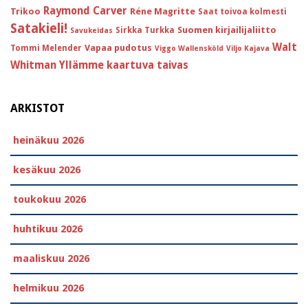
Raymond Carver
Trikoo
Réne Magritte
Saat toivoa kolmesti
Satakieli!
Suomen kirjailijaliitto
Sirkka Turkka
Savukeidas
Walt
Vapaa pudotus
Tommi Melender
Viggo Wallensköld
Viljo Kajava
Whitman
Yllämme kaartuva taivas
ARKISTOT
heinäkuu 2026
kesäkuu 2026
toukokuu 2026
huhtikuu 2026
maaliskuu 2026
helmikuu 2026