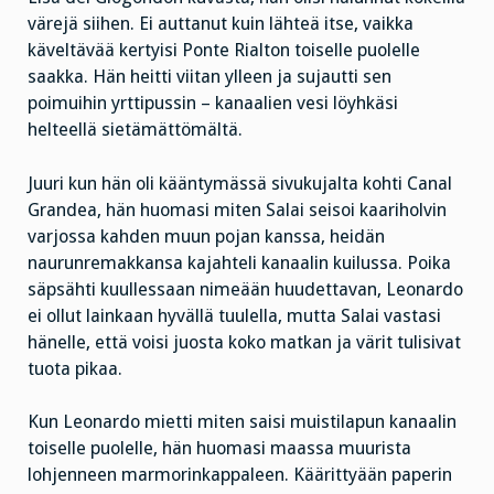
värejä siihen. Ei auttanut kuin lähteä itse, vaikka
käveltävää kertyisi Ponte Rialton toiselle puolelle
saakka. Hän heitti viitan ylleen ja sujautti sen
poimuihin yrttipussin – kanaalien vesi löyhkäsi
helteellä sietämättömältä.
Juuri kun hän oli kääntymässä sivukujalta kohti Canal
Grandea, hän huomasi miten Salai seisoi kaariholvin
varjossa kahden muun pojan kanssa, heidän
naurunremakkansa kajahteli kanaalin kuilussa. Poika
säpsähti kuullessaan nimeään huudettavan, Leonardo
ei ollut lainkaan hyvällä tuulella, mutta Salai vastasi
hänelle, että voisi juosta koko matkan ja värit tulisivat
tuota pikaa.
Kun Leonardo mietti miten saisi muistilapun kanaalin
toiselle puolelle, hän huomasi maassa muurista
lohjenneen marmorinkappaleen. Käärittyään paperin