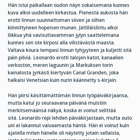
Hän istui paikallaan oudon näyn sokaisemana kunnes
kuva alkoi uudelleen kirkastua. Pienestä aukosta hän
erotti linnun suunnattoman siiven ja siihen
kiinnittyneen hopeisen munan. Jättiläislintu alkoi
liikkua yhä vavisuttavamman jylyn saattelemana
kunnes sen ote kirposi alla vilistävästä maasta.
Valtava koura tempasi linnun tyhjyyteen ja kuljetti sitä
päin pilviä. Leonardo erotti talojen katot, kanaalien
verkoston, meren laguunin ja Markuksen torin
kainalosta jyrkästi kiertyvän Canal Granden, joka
halkaisi Venetsian kuin nurin käännetty s-kirjain.
Hän piirsi käsittämättömän linnun työpäiväkirjaansa,
mutta katui jo seuraavana päivänä muistiin
merkitsemäänsä näkyä, koska ei voinut selittää
sitä. Leonardo repi lehden päiväkirjastaan, mutta outo
uni ei lakannut vaivaamasta häntä. Hän ei voinut kuin
ajatella miten hänelle oli näytetty jotain sellaista,