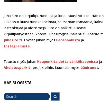
Juha Siro on kirjailija, runoilija ja kirjallisuuskriitikko. Hän on
julkaissut kuusi runokokoelmaa, seitsemän romaania, kaksi
lastenkirjaa ja aforismeja. Siro on palkittu useasti
kirjailijantyöstään. Yhteys: juhasiro@saunalahti.fi. Kotisivut:
juhasiro.fi
. Löydät Juhan myös
Facebookista
ja
Instagramista
.
Tutustu myös Juhan
Kaupunkitaidetta sähkökaapeissa
ja
Ahdistuspurkit
-projekteihin. Kuuntele myös
äänirunot
.
HAE BLOGISTA
Search
Search
for