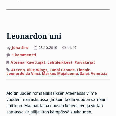
Leonardon uni
by
Juha Siro
28.10.2010
11:49
artikkeliin
1 kommentti
Leonardon
uni
Ateena
,
Kuvittajat
,
Lehtileikkeet
,
Päiväkirjat
Ateena
,
Blue Wings
,
Canal Grande
,
Finnair
,
Leonardo da Vinci
,
Markus Majaluoma
,
Salai
,
Venetsia
Aloitin uuden romaanikäsiksen Ateenassa viime
vuoden marraskuussa. Jatkoin täällä vuoden samaan
soittoon. Maanantaina nousen koneeseen ja vietän
samassa kirjailijaliiton kämpässä kuukauden.