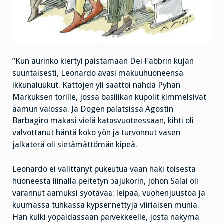
”Kun aurinko kiertyi paistamaan Dei Fabbrin kujan
suuntaisesti, Leonardo avasi makuuhuoneensa
ikkunaluukut. Kattojen yli saattoi nähdä Pyhän
Markuksen torille, jossa basilikan kupolit kimmelsivät
aamun valossa. Ja Dogen palatsissa Agostin
Barbagiro makasi vielä katosvuoteessaan, kihti oli
valvottanut häntä koko yön ja turvonnut vasen
jalkaterä oli sietämättömän kipeä.
Leonardo ei välittänyt pukeutua vaan haki toisesta
huoneesta liinalla peitetyn pajukorin, johon Salai oli
varannut aamuksi syötävää: leipää, vuohenjuustoa ja
kuumassa tuhkassa kypsennettyjä viiriäisen munia.
Hän kulki yöpaidassaan parvekkeelle, josta näkymä