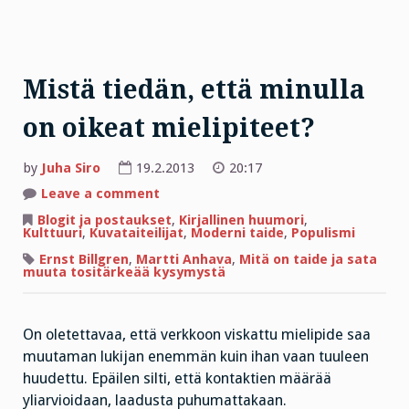
Mistä tiedän, että minulla
on oikeat mielipiteet?
by
Juha Siro
19.2.2013
20:17
on
Leave a comment
Mistä
tiedän,
Blogit ja postaukset
,
Kirjallinen huumori
,
että
Kulttuuri
,
Kuvataiteilijat
,
Moderni taide
,
Populismi
minulla
on
Ernst Billgren
,
Martti Anhava
,
Mitä on taide ja sata
oikeat
muuta tositärkeää kysymystä
mielipiteet?
On oletettavaa, että verkkoon viskattu mielipide saa
muutaman lukijan enemmän kuin ihan vaan tuuleen
huudettu. Epäilen silti, että kontaktien määrää
yliarvioidaan, laadusta puhumattakaan.