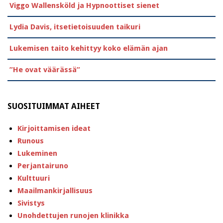
Viggo Wallensköld ja Hypnoottiset sienet
Lydia Davis, itsetietoisuuden taikuri
Lukemisen taito kehittyy koko elämän ajan
”He ovat väärässä”
SUOSITUIMMAT AIHEET
Kirjoittamisen ideat
Runous
Lukeminen
Perjantairuno
Kulttuuri
Maailmankirjallisuus
Sivistys
Unohdettujen runojen klinikka