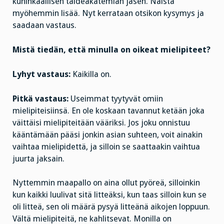
kuninkaallisen taideakatemian jäsen. Näistä
myöhemmin lisää. Nyt kerrataan otsikon kysymys ja
saadaan vastaus.
Mistä tiedän, että minulla on oikeat mielipiteet?
Lyhyt vastaus:
Kaikilla on.
Pitkä vastaus:
Useimmat tyytyvät omiin
mielipiteisiinsä. En ole koskaan tavannut ketään joka
väittäisi mielipiteitään vääriksi. Jos joku onnistuu
kääntämään pääsi jonkin asian suhteen, voit ainakin
vaihtaa mielipidettä, ja silloin se saattaakin vaihtua
juurta jaksain.
Nyttemmin maapallo on aina ollut pyöreä, silloinkin
kun kaikki luulivat sitä litteäksi, kun taas silloin kun se
oli litteä, sen oli määrä pysyä litteänä aikojen loppuun.
Vältä mielipiteitä, ne kahlitsevat. Monilla on