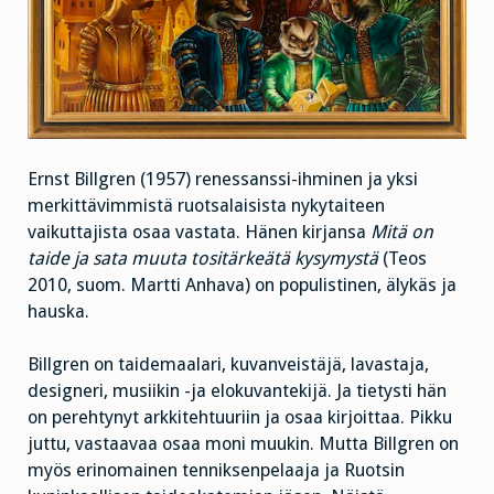
Ernst Billgren (1957) renessanssi-ihminen ja yksi
merkittävimmistä ruotsalaisista nykytaiteen
vaikuttajista osaa vastata. Hänen kirjansa
Mitä on
taide ja sata muuta tositärkeätä kysymystä
(Teos
2010, suom. Martti Anhava) on populistinen, älykäs ja
hauska.
Billgren on taidemaalari, kuvanveistäjä, lavastaja,
designeri, musiikin -ja elokuvantekijä. Ja tietysti hän
on perehtynyt arkkitehtuuriin ja osaa kirjoittaa. Pikku
juttu, vastaavaa osaa moni muukin. Mutta Billgren on
myös erinomainen tenniksenpelaaja ja Ruotsin