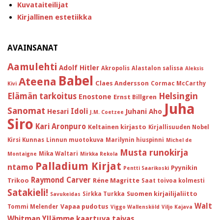
Kuvataiteilijat
Kirjallinen estetiikka
AVAINSANAT
Aamulehti
Adolf Hitler
Akropolis
Alastalon salissa
Aleksis
Babel
Ateena
Claes Andersson
Cormac McCarthy
Kivi
Helsingin
Elämän tarkoitus
Enostone
Ernst Billgren
Juha
Sanomat
Idoli
Hesari
Juhani Aho
J.M. Coetzee
Siro
Kari Aronpuro
Keltainen kirjasto
Kirjallisuuden Nobel
Kirsi Kunnas
Linnun muotokuva
Marilynin hiuspinni
Michel de
Musta runokirja
Mika Waltari
Montaigne
Mirkka Rekola
Palladium Kirjat
ntamo
Pyynikin
Pentti Saarikoski
Raymond Carver
Trikoo
Réne Magritte
Saat toivoa kolmesti
Satakieli!
Suomen kirjailijaliitto
Sirkka Turkka
Savukeidas
Walt
Vapaa pudotus
Tommi Melender
Viggo Wallensköld
Viljo Kajava
Whitman
Yllämme kaartuva taivas