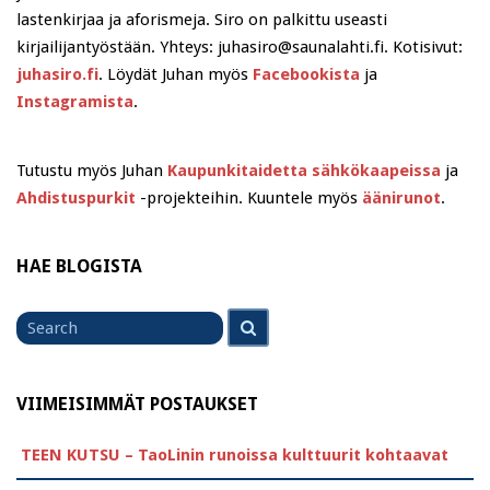
lastenkirjaa ja aforismeja. Siro on palkittu useasti
kirjailijantyöstään. Yhteys: juhasiro@saunalahti.fi. Kotisivut:
juhasiro.fi
. Löydät Juhan myös
Facebookista
ja
Instagramista
.
Tutustu myös Juhan
Kaupunkitaidetta sähkökaapeissa
ja
Ahdistuspurkit
-projekteihin. Kuuntele myös
äänirunot
.
HAE BLOGISTA
Search
Search
for
VIIMEISIMMÄT POSTAUKSET
TEEN KUTSU – TaoLinin runoissa kulttuurit kohtaavat