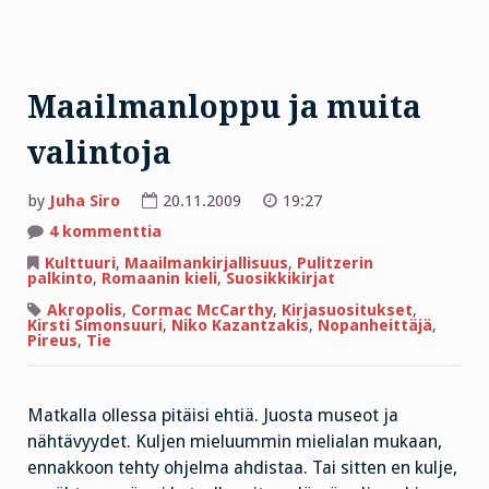
Maailmanloppu ja muita
valintoja
by
Juha Siro
20.11.2009
19:27
artikkeliin
4 kommenttia
Maailmanloppu
ja
Kulttuuri
,
Maailmankirjallisuus
,
Pulitzerin
muita
palkinto
,
Romaanin kieli
,
Suosikkikirjat
valintoja
Akropolis
,
Cormac McCarthy
,
Kirjasuositukset
,
Kirsti Simonsuuri
,
Niko Kazantzakis
,
Nopanheittäjä
,
Pireus
,
Tie
Matkalla ollessa pitäisi ehtiä. Juosta museot ja
nähtävyydet. Kuljen mieluummin mielialan mukaan,
ennakkoon tehty ohjelma ahdistaa. Tai sitten en kulje,