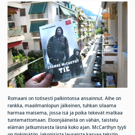
Romaani on totisesti palkintonsa ansainnut. Aihe on
rankka, maailmanlopun jälkeinen, tuhkan silaama
harmaa maisema, jossa isä ja poika tekevät matkaa
tuntemattomaan. Eloonjääneitä on vähän, taistelu
elämän jatkumisesta läsnä koko ajan. McCarthyn tyyli
on tinkimätön, lakonisista lauseista kasvaa tekstin