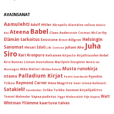
AVAINSANAT
Aamulehti
Adolf Hitler
Akropolis
Alastalon salissa
Aleksis
Babel
Ateena
Claes Andersson
Cormac McCarthy
Kivi
Helsingin
Elämän tarkoitus
Enostone
Ernst Billgren
Juha
Sanomat
Idoli
Hesari
Juhani Aho
J.M. Coetzee
Siro
Kari Aronpuro
Keltainen kirjasto
Kirjallisuuden Nobel
Kirsi Kunnas
Linnun muotokuva
Marilynin hiuspinni
Michel de
Musta runokirja
Mika Waltari
Montaigne
Mirkka Rekola
Palladium Kirjat
ntamo
Pyynikin
Pentti Saarikoski
Raymond Carver
Trikoo
Réne Magritte
Saat toivoa kolmesti
Satakieli!
Suomen kirjailijaliitto
Sirkka Turkka
Savukeidas
Walt
Vapaa pudotus
Tommi Melender
Viggo Wallensköld
Viljo Kajava
Whitman
Yllämme kaartuva taivas