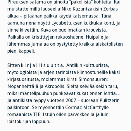
Pireuksen satama on ainoita ”pakollisia” kohteita. Kai
muistatte millä lauseella Niko Kazantzakisin Zorbas
alkaa – pitäähän paikka käydä katsomassa. Tänä
aamuna nenä näytti Lycabettuksen kukkulaa kohti, ja
sinne kiivettiin. Kuva on puolimatkan krouvista.
Paikalla on kristittyjen rukuoshuone. Huipulle ja
lähemmäs jumalaa on pystytetty kreikkalaiskatolisten
pieni kappeli.
Sitten k i r j a l l i s u u t t a. Antiikin kulttuurista,
mytologioista ja arjen tarinoista kiinnostuneille kaksi
kirjasuositusta, molemmat Kirsti Simonsuuren:
Nopanheittäjä ja Akropolis. Sieltä selviää sekin taru,
miksi mantelipuuhun puhkeavat kukat ennen lehtiä…
Ja antiikista hyppy vuoteen 2007 – suoraan Pulitzerin
palkintoon. Se myönnettiin Cormac McCarthylle
romaanista TIE. Istuin eilen parvekkeella ja luin
loistokirjan loppuun.