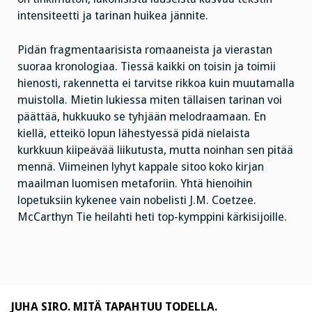
intensiteetti ja tarinan huikea jännite.
Pidän fragmentaarisista romaaneista ja vierastan
suoraa kronologiaa. Tiessä kaikki on toisin ja toimii
hienosti, rakennetta ei tarvitse rikkoa kuin muutamalla
muistolla. Mietin lukiessa miten tällaisen tarinan voi
päättää, hukkuuko se tyhjään melodraamaan. En
kiellä, etteikö lopun lähestyessä pidä nielaista
kurkkuun kiipeävää liikutusta, mutta noinhan sen pitää
mennä. Viimeinen lyhyt kappale sitoo koko kirjan
maailman luomisen metaforiin. Yhtä hienoihin
lopetuksiin kykenee vain nobelisti J.M. Coetzee.
McCarthyn Tie heilahti heti top-kymppini kärkisijoille.
JUHA SIRO. MITÄ TAPAHTUU TODELLA.