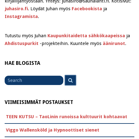
kirjailijantyöstään. Yhteys: juhasiro@saunalahti.fi. Kotisivut:
juhasiro.fi
. Löydät Juhan myös
Facebookista
ja
Instagramista
.
Tutustu myös Juhan
Kaupunkitaidetta sähkökaapeissa
ja
Ahdistuspurkit
-projekteihin. Kuuntele myös
äänirunot
.
HAE BLOGISTA
Search
Search
for
VIIMEISIMMÄT POSTAUKSET
TEEN KUTSU – TaoLinin runoissa kulttuurit kohtaavat
Viggo Wallensköld ja Hypnoottiset sienet