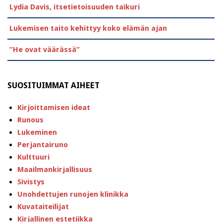
Lydia Davis, itsetietoisuuden taikuri
Lukemisen taito kehittyy koko elämän ajan
”He ovat väärässä”
SUOSITUIMMAT AIHEET
Kirjoittamisen ideat
Runous
Lukeminen
Perjantairuno
Kulttuuri
Maailmankirjallisuus
Sivistys
Unohdettujen runojen klinikka
Kuvataiteilijat
Kirjallinen estetiikka