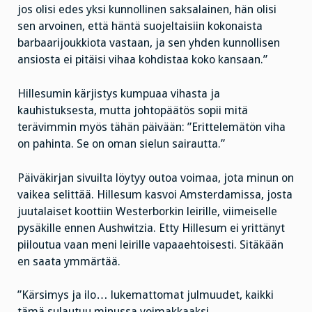
jos olisi edes yksi kunnollinen saksalainen, hän olisi
sen arvoinen, että häntä suojeltaisiin kokonaista
barbaarijoukkiota vastaan, ja sen yhden kunnollisen
ansiosta ei pitäisi vihaa kohdistaa koko kansaan.”
Hillesumin kärjistys kumpuaa vihasta ja
kauhistuksesta, mutta johtopäätös sopii mitä
terävimmin myös tähän päivään: ”Erittelemätön viha
on pahinta. Se on oman sielun sairautta.”
Päiväkirjan sivuilta löytyy outoa voimaa, jota minun on
vaikea selittää. Hillesum kasvoi Amsterdamissa, josta
juutalaiset koottiin Westerborkin leirille, viimeiselle
pysäkille ennen Aushwitzia. Etty Hillesum ei yrittänyt
piiloutua vaan meni leirille vapaaehtoisesti. Sitäkään
en saata ymmärtää.
”Kärsimys ja ilo… lukemattomat julmuudet, kaikki
tämä sulautuu minussa voimakkaaksi