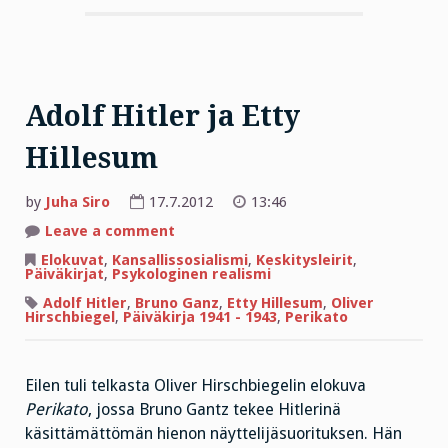
Adolf Hitler ja Etty
Hillesum
by
Juha Siro
17.7.2012
13:46
on
Leave a comment
Adolf
Hitler
Elokuvat
,
Kansallissosialismi
,
Keskitysleirit
,
ja
Päiväkirjat
,
Psykologinen realismi
Etty
Hillesum
Adolf Hitler
,
Bruno Ganz
,
Etty Hillesum
,
Oliver
Hirschbiegel
,
Päiväkirja 1941 - 1943
,
Perikato
Eilen tuli telkasta Oliver Hirschbiegelin elokuva
Perikato
, jossa Bruno Gantz tekee Hitlerinä
käsittämättömän hienon näyttelijäsuorituksen. Hän