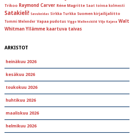
Raymond Carver
Trikoo
Réne Magritte
Saat toivoa kolmesti
Satakieli!
Suomen kirjailijaliitto
Sirkka Turkka
Savukeidas
Walt
Vapaa pudotus
Tommi Melender
Viggo Wallensköld
Viljo Kajava
Whitman
Yllämme kaartuva taivas
ARKISTOT
heinäkuu 2026
kesäkuu 2026
toukokuu 2026
huhtikuu 2026
maaliskuu 2026
helmikuu 2026