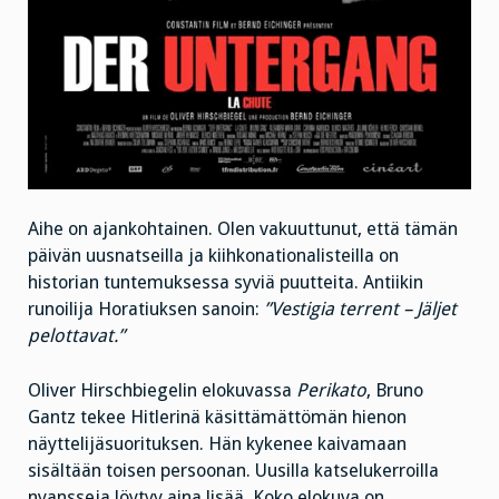
Aihe on ajankohtainen. Olen vakuuttunut, että tämän
päivän uusnatseilla ja kiihkonationalisteilla on
historian tuntemuksessa syviä puutteita. Antiikin
runoilija Horatiuksen sanoin:
”Vestigia terrent – Jäljet
pelottavat.”
Oliver Hirschbiegelin elokuvassa
Perikato
, Bruno
Gantz tekee Hitlerinä käsittämättömän hienon
näyttelijäsuorituksen. Hän kykenee kaivamaan
sisältään toisen persoonan. Uusilla katselukerroilla
nyansseja löytyy aina lisää. Koko elokuva on