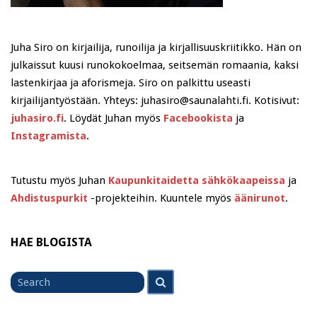
Juha Siro on kirjailija, runoilija ja kirjallisuuskriitikko. Hän on
julkaissut kuusi runokokoelmaa, seitsemän romaania, kaksi
lastenkirjaa ja aforismeja. Siro on palkittu useasti
kirjailijantyöstään. Yhteys: juhasiro@saunalahti.fi. Kotisivut:
juhasiro.fi
. Löydät Juhan myös
Facebookista
ja
Instagramista
.
Tutustu myös Juhan
Kaupunkitaidetta sähkökaapeissa
ja
Ahdistuspurkit
-projekteihin. Kuuntele myös
äänirunot
.
HAE BLOGISTA
Search
Search
for