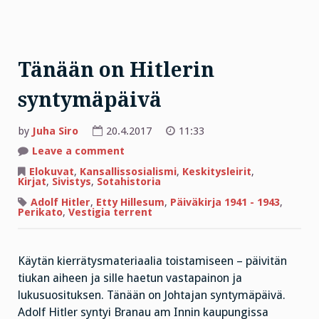
Tänään on Hitlerin
syntymäpäivä
by
Juha Siro
20.4.2017
11:33
on
Leave a comment
Tänään
on
Elokuvat
,
Kansallissosialismi
,
Keskitysleirit
,
Hitlerin
Kirjat
,
Sivistys
,
Sotahistoria
syntymäpäivä
Adolf Hitler
,
Etty Hillesum
,
Päiväkirja 1941 - 1943
,
Perikato
,
Vestigia terrent
Käytän kierrätysmateriaalia toistamiseen – päivitän
tiukan aiheen ja sille haetun vastapainon ja
lukusuosituksen. Tänään on Johtajan syntymäpäivä.
Adolf Hitler syntyi Branau am Innin kaupungissa