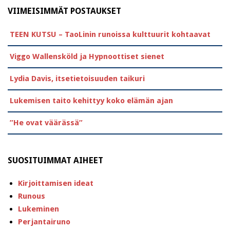
VIIMEISIMMÄT POSTAUKSET
TEEN KUTSU – TaoLinin runoissa kulttuurit kohtaavat
Viggo Wallensköld ja Hypnoottiset sienet
Lydia Davis, itsetietoisuuden taikuri
Lukemisen taito kehittyy koko elämän ajan
”He ovat väärässä”
SUOSITUIMMAT AIHEET
Kirjoittamisen ideat
Runous
Lukeminen
Perjantairuno