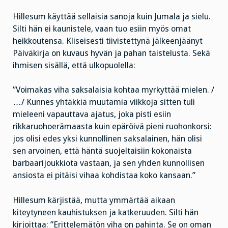
Hillesum käyttää sellaisia sanoja kuin Jumala ja sielu.
Silti hän ei kaunistele, vaan tuo esiin myös omat
heikkoutensa. Kliseisesti tiivistettynä jälkeenjäänyt
Päiväkirja on kuvaus hyvän ja pahan taistelusta. Sekä
ihmisen sisällä, että ulkopuolella:
”Voimakas viha saksalaisia kohtaa myrkyttää mielen. /
…/ Kunnes yhtäkkiä muutamia viikkoja sitten tuli
mieleeni vapauttava ajatus, joka pisti esiin
rikkaruohoerämaasta kuin epäröivä pieni ruohonkorsi:
jos olisi edes yksi kunnollinen saksalainen, hän olisi
sen arvoinen, että häntä suojeltaisiin kokonaista
barbaarijoukkiota vastaan, ja sen yhden kunnollisen
ansiosta ei pitäisi vihaa kohdistaa koko kansaan.”
Hillesum kärjistää, mutta ymmärtää aikaan
kiteytyneen kauhistuksen ja katkeruuden. Silti hän
kirjoittaa: ”Erittelemätön viha on pahinta. Se on oman