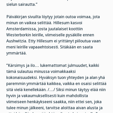
sielun sairautta.”
Päiväkirjan sivuilta löytyy jotain outoa voimaa, jota
minun on vaikea selittää. Hillesum kasvoi
Amsterdamissa, josta juutalaiset koottiin
Westerborkin leirille, viimeiselle pysäkille ennen
Aushwitzia. Etty Hillesum ei yrittänyt piiloutua vaan
meni leirille vapaaehtoisesti. Sitäkään en saata
ymmärtää.
”Kärsimys ja ilo… lukemattomat julmuudet, kaikki
tämä sulautuu minussa voimakkaaksi
kokonaisuudeksi. Hyväksyn tuon yhteyden ja alan yhä
paremmin ymmärtää kaikkea, vaikka en osaisi selittää
sitä vielä kenellekään. /…/ Siksi minun täytyy elää niin
hyvin ja vakaumuksellisesti kuin mahdollista
viimeiseen henkäykseeni saakka, niin ettei sen, joka
tulee minun jälkeeni, tarvitse aloittaa aivan alusta ja