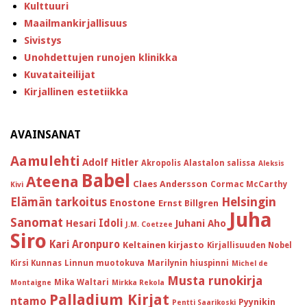
Kulttuuri
Maailmankirjallisuus
Sivistys
Unohdettujen runojen klinikka
Kuvataiteilijat
Kirjallinen estetiikka
AVAINSANAT
Aamulehti
Adolf Hitler
Akropolis
Alastalon salissa
Aleksis
Babel
Ateena
Claes Andersson
Cormac McCarthy
Kivi
Helsingin
Elämän tarkoitus
Enostone
Ernst Billgren
Juha
Sanomat
Idoli
Hesari
Juhani Aho
J.M. Coetzee
Siro
Kari Aronpuro
Keltainen kirjasto
Kirjallisuuden Nobel
Kirsi Kunnas
Linnun muotokuva
Marilynin hiuspinni
Michel de
Musta runokirja
Mika Waltari
Montaigne
Mirkka Rekola
Palladium Kirjat
ntamo
Pyynikin
Pentti Saarikoski