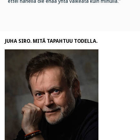
ettei hänellä ole enää yhtä vaikeata kuin minulla.”
JUHA SIRO. MITÄ TAPAHTUU TODELLA.