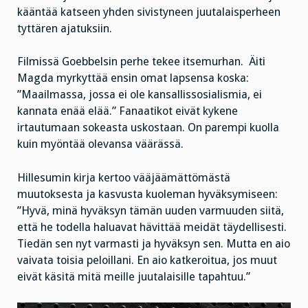
kääntää katseen yhden sivistyneen juutalaisperheen
tyttären ajatuksiin.
Filmissä Goebbelsin perhe tekee itsemurhan. Äiti
Magda myrkyttää ensin omat lapsensa koska:
”Maailmassa, jossa ei ole kansallissosialismia, ei
kannata enää elää.” Fanaatikot eivät kykene
irtautumaan sokeasta uskostaan. On parempi kuolla
kuin myöntää olevansa väärässä.
Hillesumin kirja kertoo vääjäämättömästä
muutoksesta ja kasvusta kuoleman hyväksymiseen:
”Hyvä, minä hyväksyn tämän uuden varmuuden siitä,
että he todella haluavat hävittää meidät täydellisesti.
Tiedän sen nyt varmasti ja hyväksyn sen. Mutta en aio
vaivata toisia peloillani. En aio katkeroitua, jos muut
eivät käsitä mitä meille juutalaisille tapahtuu.”