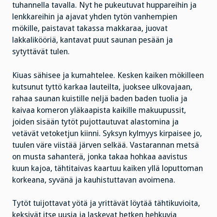
tuhannella tavalla. Nyt he pukeutuvat huppareihin ja
lenkkareihin ja ajavat yhden tytön vanhempien
mökille, paistavat takassa makkaraa, juovat
lakkalikööriä, kantavat puut saunan pesään ja
sytyttävät tulen.
Kiuas sähisee ja kumahtelee. Kesken kaiken mökilleen
kutsunut tyttö karkaa lauteilta, juoksee ulkovajaan,
rahaa saunan kuistille neljä baden baden tuolia ja
kaivaa komeron yläkaapista kaikille makuupussit,
joiden sisään tytöt pujottautuvat alastomina ja
vetävät vetoketjun kiinni. Syksyn kylmyys kirpaisee jo,
tuulen väre viistää järven selkää. Vastarannan metsä
on musta sahanterä, jonka takaa hohkaa aavistus
kuun kajoa, tähtitaivas kaartuu kaiken yllä loputtoman
korkeana, syvänä ja kauhistuttavan avoimena.
Tytöt tuijottavat yötä ja yrittävät löytää tähtikuvioita,
keksivät itse uusia ja laskevat hetken hehkuvia