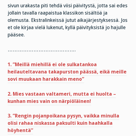
sivun urakasta piti tehdä viisi päivitystä, jotta sai edes
jollain tavalla raapaistua klassikon sisältöä ja
olemusta. Ekstralinkeissä jutut aikajärjestyksessä. Jos
et ole kirjaa vielä lukenut, kyllä päivityksistä jo hajulle
pääsee.
………………………………….
1. ”Meillä miehillä ei ole sulkatankoa
heilauteltavana takapurston päässä, eikä meille
sovi muukaan harakkain meno”
2. Mies vastaan valtameri, mutta ei huolta –
kunhan mies vain on närpiöläinen!
3. ”Rengin pojanpoikana pysyn, vaikka minulla
olisi rahaa niskassa paksulti kuin haahkalla
höyhentä”