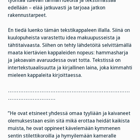
työntää tulevan tarinan ideoita ja tekstimassaa
edellään – elää jatkuvasti ja tarjoaa jatkon
rakennustarpeet.
En tiedä luenko tämän tekstikappaleen illalla. Siinä on
kuulopuheista varastettu idea makuupusseista ja
tähtitaivaasta. Siihen on tehty lähdetöitä selvittämällä
maata kiertävien kappaleiden nopeus: hammasharja
ja jakoavain avaruudessa ovat totta. Tekstissä on
intertekstuaalisuutta ja kirjallinen laina, joka kimmahti
mieleen kappaleita kirjoittaessa.
……………………………………………………………
………………………
”He ovat etsineet yhdessä omaa tyyliään ja kaivaneet
olemuksestaan esiin sitä mikä erottaa heidät kaikista
muista, he ovat oppineet kävelemään kymmenen
sentin stilettikoroilla ja hymyilemään kameralle