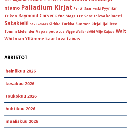
Mika Waltari
Montaigne
Mirkka Rekola
Palladium Kirjat
ntamo
Pyynikin
Pentti Saarikoski
Raymond Carver
Trikoo
Réne Magritte
Saat toivoa kolmesti
Satakieli!
Suomen kirjailijaliitto
Sirkka Turkka
Savukeidas
Walt
Vapaa pudotus
Tommi Melender
Viggo Wallensköld
Viljo Kajava
Whitman
Yllämme kaartuva taivas
ARKISTOT
heinäkuu 2026
kesäkuu 2026
toukokuu 2026
huhtikuu 2026
maaliskuu 2026