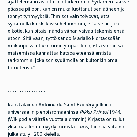
ajattelemaan asioita sen tarkemmin. Sydämen taakse
pääsee piiloon, kun on muka luottanut sen ääneen ja
tehnyt tyhmyyksiä. Ihmiset vain toivovat, että
sydämellä kaikki kävisi helpommin, että se on joku
oikotie, kun pitäisi nähdä vähän vaivaa tekemisiensä
eteen. Sitä vaan, tyttö sanoo Marialle kiertäessään
makuupussia tiukemmin ympärilleen, että vieraissa
maisemissa kannattaa katsoa eteensä entistä
tarkemmin. Jokaisen sydämellä on kuitenkin oma
totuutensa.”
……………………………………………………………
…………………..
Ranskalainen Antoine de Saint Exupéry julkaisi
universaalin pienoisromaaninsa
Pikku Prinssi
1944.
(Wikipedia väittää vuotta aiemmin) Kirjasta on tullut
yksi maailman myydyimmistä. Teos, tai osia siitä on
julkaistu yli 200 kielellä.