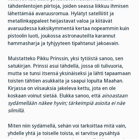
tähdenlentojen piirtoja, joiden seassa liikkuu ihmisen
lähettämää avaruusromua. Hylätyt satelliitit ja
metallinkappaleet heijastavat valoa ja kiitävät
avaruudessa kaksikymmentä kertaa nopeammin kuin
pistoolin luoti, joukossa astronauteilta karannut
hammasharja ja tyhjyyteen tipahtanut jakoavain.
Muistatteko Pikku Prinssin, yksi tytöistä sanoo, sen
satukirjan. Prinssi asui tähdellä, jossa oli tulivuoria,
mutta se tunsi itsensä yksinäiseksi ja lähti tapaamaan
toisten tähtien asukkaita ja saapui lopulta Maahan.
Kirjassa on viisauksia jakeleva kettu, jota en ole
koskaan voinut sietää. Elukka sanoo, että
ainoastaan
sydämellään näkee hyvin; tärkeimpiä asioita ei näe
silmillä
.
Miten niin sydämellä, sehän voi tarkoittaa mitä vain,
yhdelle yhtä ja toiselle toista, ei tarvitse pysähtyä