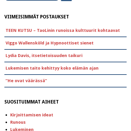
VIIMEISIMMÄT POSTAUKSET
TEEN KUTSU – TaoLinin runoissa kulttuurit kohtaavat
Viggo Wallensköld ja Hypnoottiset sienet
Lydia Davis, itsetietoisuuden taikuri
Lukemisen taito kehittyy koko elämän ajan
”He ovat väärässä”
SUOSITUIMMAT AIHEET
Kirjoittamisen ideat
Runous
Lukeminen