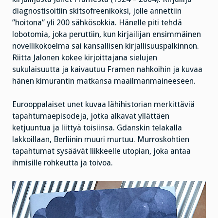
diagnostisoitiin skitsofreenikoksi, jolle annettiin
”hoitona” yli 200 sähkösokkia. Hänelle piti tehdä
lobotomia, joka peruttiin, kun kirjailijan ensimmäinen
novellikokoelma sai kansallisen kirjallisuuspalkinnon.
Riitta Jalonen kokee kirjoittajana sielujen
sukulaisuutta ja kaivautuu Framen nahkoihin ja kuvaa
hänen kimurantin matkansa maailmanmaineeseen.
Eurooppalaiset unet kuvaa lähihistorian merkittäviä
tapahtumaepisodeja, jotka alkavat yllättäen
ketjuuntua ja liittyä toisiinsa. Gdanskin telakalla
lakkoillaan, Berliinin muuri murtuu. Murroskohtien
tapahtumat sysäävät liikkeelle utopian, joka antaa
ihmisille rohkeutta ja toivoa.