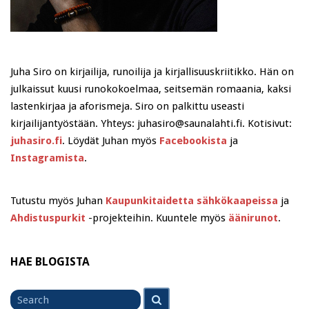
Juha Siro on kirjailija, runoilija ja kirjallisuuskriitikko. Hän on
julkaissut kuusi runokokoelmaa, seitsemän romaania, kaksi
lastenkirjaa ja aforismeja. Siro on palkittu useasti
kirjailijantyöstään. Yhteys: juhasiro@saunalahti.fi. Kotisivut:
juhasiro.fi
. Löydät Juhan myös
Facebookista
ja
Instagramista
.
Tutustu myös Juhan
Kaupunkitaidetta sähkökaapeissa
ja
Ahdistuspurkit
-projekteihin. Kuuntele myös
äänirunot
.
HAE BLOGISTA
Search
Search
for