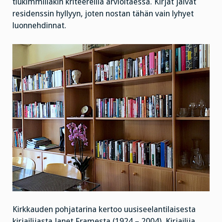
tiukimmillakin kriteereillä arvioitaessa. Kirjat jäivät
residenssin hyllyyn, joten nostan tähän vain lyhyet
luonnehdinnat.
Kirkkauden pohjatarina kertoo uusiseelantilaisesta
kirjailijasta Janet Framesta (1924 – 2004). Kirjailija