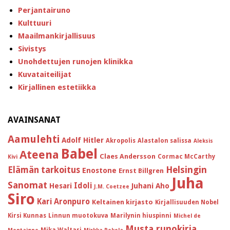
Perjantairuno
Kulttuuri
Maailmankirjallisuus
Sivistys
Unohdettujen runojen klinikka
Kuvataiteilijat
Kirjallinen estetiikka
AVAINSANAT
Aamulehti
Adolf Hitler
Akropolis
Alastalon salissa
Aleksis
Babel
Ateena
Claes Andersson
Cormac McCarthy
Kivi
Helsingin
Elämän tarkoitus
Enostone
Ernst Billgren
Juha
Sanomat
Idoli
Hesari
Juhani Aho
J.M. Coetzee
Siro
Kari Aronpuro
Keltainen kirjasto
Kirjallisuuden Nobel
Kirsi Kunnas
Linnun muotokuva
Marilynin hiuspinni
Michel de
Musta runokirja