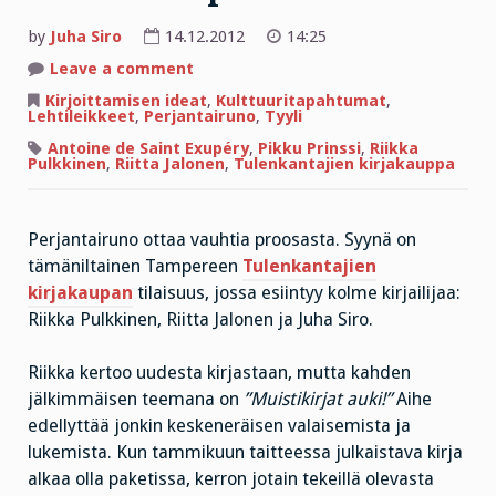
by
Juha Siro
14.12.2012
14:25
on
Leave a comment
Perjantairuno
on
Kirjoittamisen ideat
,
Kulttuuritapahtumat
,
proosaa
Lehtileikkeet
,
Perjantairuno
,
Tyyli
–
ja
Antoine de Saint Exupéry
,
Pikku Prinssi
,
Riikka
kyseenalaistaa
Pulkkinen
,
Riitta Jalonen
,
Tulenkantajien kirjakauppa
Pikku
Prinssin
höpinöitä
Perjantairuno ottaa vauhtia proosasta. Syynä on
tämäniltainen Tampereen
Tulenkantajien
kirjakaupan
tilaisuus, jossa esiintyy kolme kirjailijaa:
Riikka Pulkkinen, Riitta Jalonen ja Juha Siro.
Riikka kertoo uudesta kirjastaan, mutta kahden
jälkimmäisen teemana on
”Muistikirjat auki!”
Aihe
edellyttää jonkin keskeneräisen valaisemista ja
lukemista. Kun tammikuun taitteessa julkaistava kirja
alkaa olla paketissa, kerron jotain tekeillä olevasta