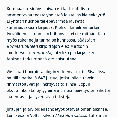
Kumpaakin, sinänsä aivan eri lähtökohdista
ammentavaa teosta yhdistää loistelias kielenkäyttö.
Ei yhtään huonoa tai epävarmaa lausetta
kummassakaan kirjassa. Kieli on kirjailijan tärkein
työvälinen – ilman sen briljanssia ei ole mitään. Kun
myös rakenne ja tarina on kunnossa, päästään
Romaanitaiteen
kirjoittajan Alex Matsonin
ihanteeseen
muodosta
, jota hän piti kirjallisen
teoksen tärkeimpänä ominaisuutena.
Vielä pari huomiota blogin yhteenvedosta. Sisällössä
on tällä hetkellä 647 juttua, jotka jollain tavoin
rihmastoituvat ja linkittyvät toisiinsa. Lopun
ekstralinkeistä löytyy aina aiempia, päivitysten aihetta
laajentavia ja syventäviä tekstejä.
Juttujen ja arvioiden lähdetyöt ottavat oman aikansa.
Luin kesällä Volter Kilven
Alastalon salissa
. Tuhannen