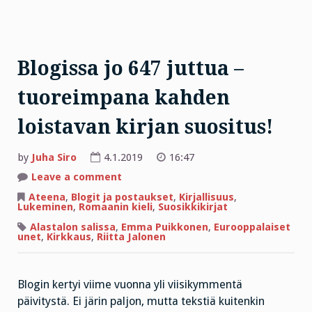
Blogissa jo 647 juttua –
tuoreimpana kahden
loistavan kirjan suositus!
by
Juha Siro
4.1.2019
16:47
on
Leave a comment
Blogissa
jo
Ateena
,
Blogit ja postaukset
,
Kirjallisuus
,
647
Lukeminen
,
Romaanin kieli
,
Suosikkikirjat
juttua
–
Alastalon salissa
,
Emma Puikkonen
,
Eurooppalaiset
tuoreimpana
unet
,
Kirkkaus
,
Riitta Jalonen
kahden
loistavan
kirjan
suositus!
Blogin kertyi viime vuonna yli viisikymmentä
päivitystä. Ei järin paljon, mutta tekstiä kuitenkin