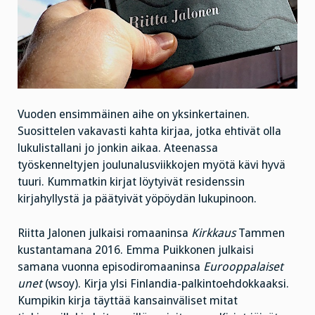
Vuoden ensimmäinen aihe on yksinkertainen.
Suosittelen vakavasti kahta kirjaa, jotka ehtivät olla
lukulistallani jo jonkin aikaa. Ateenassa
työskenneltyjen joulunalusviikkojen myötä kävi hyvä
tuuri. Kummatkin kirjat löytyivät residenssin
kirjahyllystä ja päätyivät yöpöydän lukupinoon.
Riitta Jalonen julkaisi romaaninsa
Kirkkaus
Tammen
kustantamana 2016. Emma Puikkonen julkaisi
samana vuonna episodiromaaninsa
Eurooppalaiset
unet
(wsoy). Kirja ylsi Finlandia-palkintoehdokkaaksi.
Kumpikin kirja täyttää kansainväliset mitat