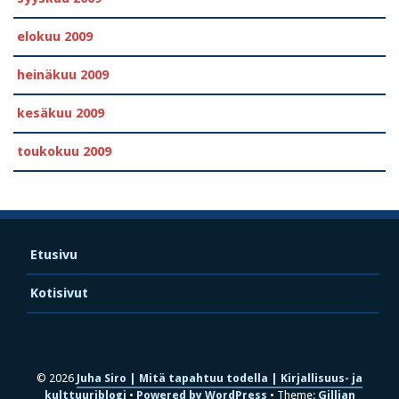
elokuu 2009
heinäkuu 2009
kesäkuu 2009
toukokuu 2009
Etusivu
Kotisivut
© 2026
Juha Siro | Mitä tapahtuu todella | Kirjallisuus- ja
kulttuuriblogi
Powered by WordPress
Theme:
Gillian