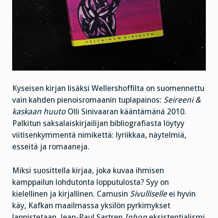
Kyseisen kirjan lisäksi Wellershoffilta on suomennettu
vain kahden pienoisromaanin tuplapainos:
Seireeni &
kaskaan
huuto
Olli Sinivaaran kääntämänä 2010.
Palkitun saksalaiskirjailijan bibliografiasta löytyy
viitisenkymmentä nimikettä: lyriikkaa, näytelmiä,
esseitä ja romaaneja.
Miksi suosittella kirjaa, joka kuvaa ihmisen
kamppailun lohdutonta lopputulosta? Syy on
kielellinen ja kirjallinen. Camusin
Sivulliselle
ei hyvin
käy, Kafkan maailmassa yksilön pyrkimykset
lannistetaan. Jean-Paul Sartren
Inhon
eksistentialismi