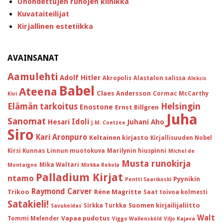
Unohdettujen runojen klinikka
Kuvataiteilijat
Kirjallinen estetiikka
AVAINSANAT
Aamulehti
Adolf Hitler
Akropolis
Alastalon salissa
Aleksis
Babel
Ateena
Claes Andersson
Cormac McCarthy
Kivi
Helsingin
Elämän tarkoitus
Enostone
Ernst Billgren
Juha
Sanomat
Idoli
Hesari
Juhani Aho
J.M. Coetzee
Siro
Kari Aronpuro
Keltainen kirjasto
Kirjallisuuden Nobel
Kirsi Kunnas
Linnun muotokuva
Marilynin hiuspinni
Michel de
Musta runokirja
Mika Waltari
Montaigne
Mirkka Rekola
Palladium Kirjat
ntamo
Pyynikin
Pentti Saarikoski
Raymond Carver
Trikoo
Réne Magritte
Saat toivoa kolmesti
Satakieli!
Suomen kirjailijaliitto
Sirkka Turkka
Savukeidas
Walt
Vapaa pudotus
Tommi Melender
Viggo Wallensköld
Viljo Kajava