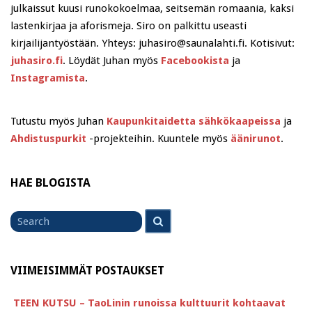
julkaissut kuusi runokokoelmaa, seitsemän romaania, kaksi
lastenkirjaa ja aforismeja. Siro on palkittu useasti
kirjailijantyöstään. Yhteys: juhasiro@saunalahti.fi. Kotisivut:
juhasiro.fi
. Löydät Juhan myös
Facebookista
ja
Instagramista
.
Tutustu myös Juhan
Kaupunkitaidetta sähkökaapeissa
ja
Ahdistuspurkit
-projekteihin. Kuuntele myös
äänirunot
.
HAE BLOGISTA
Search
Search
for
VIIMEISIMMÄT POSTAUKSET
TEEN KUTSU – TaoLinin runoissa kulttuurit kohtaavat