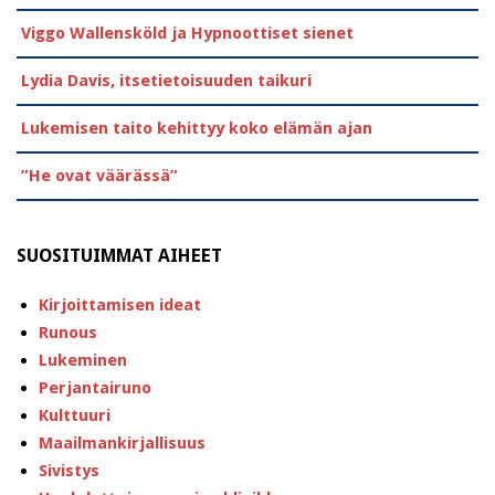
Viggo Wallensköld ja Hypnoottiset sienet
Lydia Davis, itsetietoisuuden taikuri
Lukemisen taito kehittyy koko elämän ajan
”He ovat väärässä”
SUOSITUIMMAT AIHEET
Kirjoittamisen ideat
Runous
Lukeminen
Perjantairuno
Kulttuuri
Maailmankirjallisuus
Sivistys