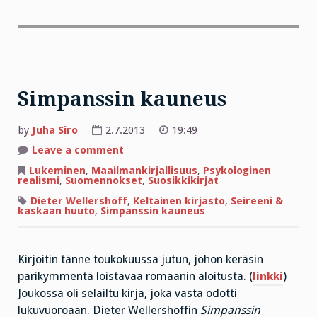
Simpanssin kauneus
by
Juha Siro
2.7.2013
19:49
on
Leave a comment
Simpanssin
kauneus
Lukeminen
,
Maailmankirjallisuus
,
Psykologinen
realismi
,
Suomennokset
,
Suosikkikirjat
Dieter Wellershoff
,
Keltainen kirjasto
,
Seireeni &
kaskaan huuto
,
Simpanssin kauneus
Kirjoitin tänne toukokuussa jutun, johon keräsin
parikymmentä loistavaa romaanin aloitusta. (
linkki
)
Joukossa oli selailtu kirja, joka vasta odotti
lukuvuoroaan. Dieter Wellershoffin
Simpanssin