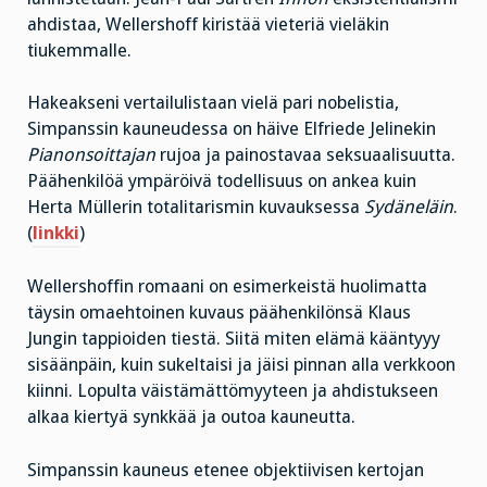
ahdistaa, Wellershoff kiristää vieteriä vieläkin
tiukemmalle.
Hakeakseni vertailulistaan vielä pari nobelistia,
Simpanssin kauneudessa on häive Elfriede Jelinekin
Pianonsoittajan
rujoa ja painostavaa seksuaalisuutta.
Päähenkilöä ympäröivä todellisuus on ankea kuin
Herta Müllerin totalitarismin kuvauksessa
Sydäneläin
.
(
linkki
)
Wellershoffin romaani on esimerkeistä huolimatta
täysin omaehtoinen kuvaus päähenkilönsä Klaus
Jungin tappioiden tiestä. Siitä miten elämä kääntyyy
sisäänpäin, kuin sukeltaisi ja jäisi pinnan alla verkkoon
kiinni. Lopulta väistämättömyyteen ja ahdistukseen
alkaa kiertyä synkkää ja outoa kauneutta.
Simpanssin kauneus etenee objektiivisen kertojan