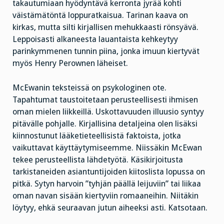
takautumiaan hyödyntävä kerronta jyrää kohti
väistämätöntä loppuratkaisua. Tarinan kaava on
kirkas, mutta silti kirjallisen mehukkaasti rönsyävä.
Leppoisasti alkaneesta lauantaista kehkeytyy
parinkymmenen tunnin piina, jonka imuun kiertyvät
myös Henry Perownen läheiset.
McEwanin teksteissä on psykologinen ote.
Tapahtumat taustoitetaan perusteellisesti ihmisen
oman mielen liikkeillä. Uskottavuuden illuusio syntyy
pitävälle pohjalle. Kirjallisina detaljeina olen lisäksi
kiinnostunut lääketieteellisistä faktoista, jotka
vaikuttavat käyttäytymiseemme. Niissäkin McEwan
tekee perusteellista lähdetyötä. Käsikirjoitusta
tarkistaneiden asiantuntijoiden kiitoslista lopussa on
pitkä. Sytyn harvoin ”tyhjän päällä leijuviin” tai liikaa
oman navan sisään kiertyviin romaaneihin. Niitäkin
löytyy, ehkä seuraavan jutun aiheeksi asti. Katsotaan.