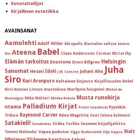
Kuvataiteilijat
Kirjallinen estetiikka
AVAINSANAT
Aamulehti
Adolf Hitler
Akropolis
Alastalon salissa
Aleksis
Babel
Ateena
Claes Andersson
Cormac McCarthy
Kivi
Helsingin
Elämän tarkoitus
Enostone
Ernst Billgren
Juha
Sanomat
Idoli
Hesari
Juhani Aho
J.M. Coetzee
Siro
Kari Aronpuro
Keltainen kirjasto
Kirjallisuuden Nobel
Kirsi Kunnas
Linnun muotokuva
Marilynin hiuspinni
Michel de
Musta runokirja
Mika Waltari
Montaigne
Mirkka Rekola
Palladium Kirjat
ntamo
Pyynikin
Pentti Saarikoski
Raymond Carver
Trikoo
Réne Magritte
Saat toivoa kolmesti
Satakieli!
Suomen kirjailijaliitto
Sirkka Turkka
Savukeidas
Walt
Vapaa pudotus
Tommi Melender
Viggo Wallensköld
Viljo Kajava
Whitman
Yllämme kaartuva taivas