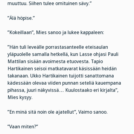
muuttuu. Siihen tulee omituinen sävy.”
”Älä höpise.”
”Kokeillaan”, Mies sanoo ja lukee kappaleen:
”Hän tuli leveälle porrastasanteelle eteisaulan
yläpuolelle samalla hetkellä, kun Lasse ohjasi Pauli
Mattilan sisään avoimesta etuovesta. Tapio
Hartikainen seisoi matkatavarat käsissään heidän
takanaan. Ukko Hartikainen tuijotti sanattomana
kädessään olevaa viiden punnan seteliä kauempana
pihassa, juuri näkyvissä… Kuulostaako eri kirjalta”,
Mies kysyy.
”En minä sitä noin ole ajatellut”, Vaimo sanoo.
”Vaan miten?”