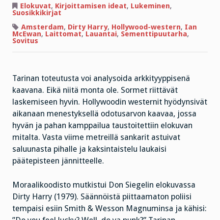
ja
Elokuvat
,
Kirjoittamisen ideat
,
Lukeminen
,
pahikset
Suosikkikirjat
Amsterdam
,
Dirty Harry
,
Hollywood-western
,
Ian
McEwan
,
Laittomat
,
Lauantai
,
Sementtipuutarha
,
Sovitus
Tarinan toteutusta voi analysoida arkkityyppisenä
kaavana. Eikä niitä monta ole. Sormet riittävät
laskemiseen hyvin. Hollywoodin westernit hyödynsivät
aikanaan menestyksellä odotusarvon kaavaa, jossa
hyvän ja pahan kamppailua taustoitettiin elokuvan
mitalta. Vasta viime metreillä sankarit astuivat
saluunasta pihalle ja kaksintaistelu laukaisi
päätepisteen jännitteelle.
Moraalikoodisto mutkistui Don Siegelin elokuvassa
Dirty Harry (1979). Säännöistä piittaamaton poliisi
tempaisi esiin Smith & Wesson Magnuminsa ja kähisi: