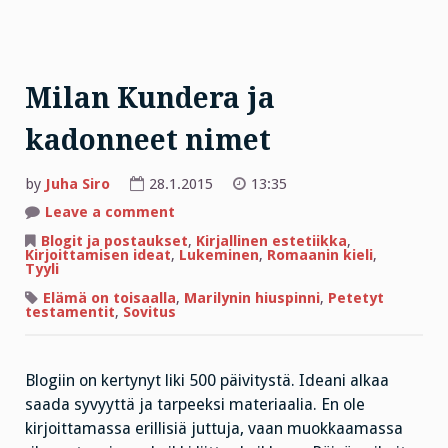
Milan Kundera ja
kadonneet nimet
by
Juha Siro
28.1.2015
13:35
on
Leave a comment
Milan
Kundera
Blogit ja postaukset
,
Kirjallinen estetiikka
,
ja
Kirjoittamisen ideat
,
Lukeminen
,
Romaanin kieli
,
kadonneet
Tyyli
nimet
Elämä on toisaalla
,
Marilynin hiuspinni
,
Petetyt
testamentit
,
Sovitus
Blogiin on kertynyt liki 500 päivitystä. Ideani alkaa
saada syvyyttä ja tarpeeksi materiaalia. En ole
kirjoittamassa erillisiä juttuja, vaan muokkaamassa