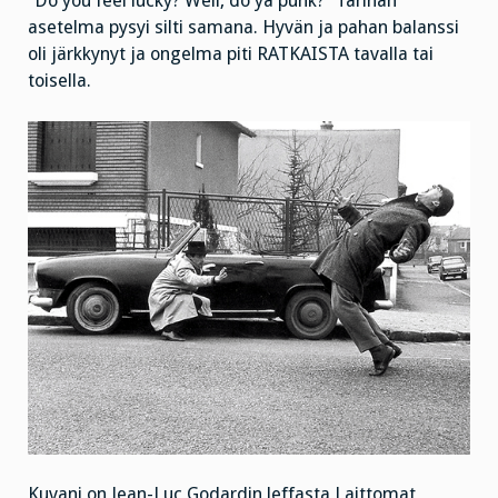
”Do you feel lucky? Well, do ya punk?” Tarinan
asetelma pysyi silti samana. Hyvän ja pahan balanssi
oli järkkynyt ja ongelma piti RATKAISTA tavalla tai
toisella.
Kuvani on Jean-Luc Godardin leffasta Laittomat,