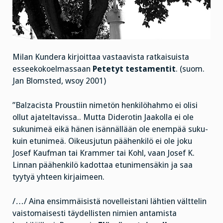
Milan Kundera kirjoittaa vastaavista ratkaisuista
esseekokoelmassaan
Petetyt testamentit
. (suom.
Jan Blomsted, wsoy 2001)
”Balzacista Proustiin nimetön henkilöhahmo ei olisi
ollut ajateltavissa.. Mutta Diderotin Jaakolla ei ole
sukunimeä eikä hänen isännällään ole enempää suku-
kuin etunimeä. Oikeusjutun päähenkilö ei ole joku
Josef Kaufman tai Krammer tai Kohl, vaan Josef K.
Linnan päähenkilö kadottaa etunimensäkin ja saa
tyytyä yhteen kirjaimeen.
/…/ Aina ensimmäisistä novelleistani lähtien välttelin
vaistomaisesti täydellisten nimien antamista