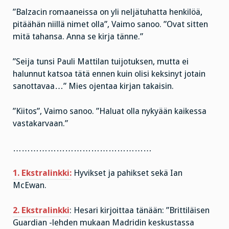
”Balzacin romaaneissa on yli neljätuhatta henkilöä,
pitäähän niillä nimet olla”, Vaimo sanoo. ”Ovat sitten
mitä tahansa. Anna se kirja tänne.”
”Seija tunsi Pauli Mattilan tuijotuksen, mutta ei
halunnut katsoa tätä ennen kuin olisi keksinyt jotain
sanottavaa…” Mies ojentaa kirjan takaisin.
”Kiitos”, Vaimo sanoo. ”Haluat olla nykyään kaikessa
vastakarvaan.”
…………………………………………
1. Ekstralinkki:
Hyvikset ja pahikset sekä Ian
McEwan.
2. Ekstralinkki
: Hesari kirjoittaa tänään: ”Brittiläisen
Guardian -lehden mukaan Madridin keskustassa