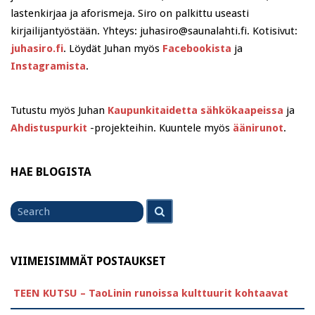
lastenkirjaa ja aforismeja. Siro on palkittu useasti
kirjailijantyöstään. Yhteys: juhasiro@saunalahti.fi. Kotisivut:
juhasiro.fi
. Löydät Juhan myös
Facebookista
ja
Instagramista
.
Tutustu myös Juhan
Kaupunkitaidetta sähkökaapeissa
ja
Ahdistuspurkit
-projekteihin. Kuuntele myös
äänirunot
.
HAE BLOGISTA
Search
Search
for
VIIMEISIMMÄT POSTAUKSET
TEEN KUTSU – TaoLinin runoissa kulttuurit kohtaavat