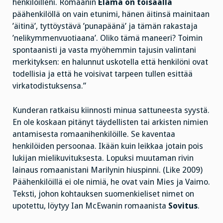
henkilöilleni. Romaanin
Elämä on toisaalla
päähenkilöllä on vain etunimi, hänen äitinsä mainitaan
’äitinä’, tyttöystävä ’punapäänä’ ja tämän rakastaja
’nelikymmenvuotiaana’. Oliko tämä maneeri? Toimin
spontaanisti ja vasta myöhemmin tajusin valintani
merkityksen: en halunnut uskotella että henkilöni ovat
todellisia ja että he voisivat tarpeen tullen esittää
virkatodistuksensa.”
Kunderan ratkaisu kiinnosti minua sattuneesta syystä.
En ole koskaan pitänyt täydellisten tai arkisten nimien
antamisesta romaanihenkilöille. Se kaventaa
henkilöiden persoonaa. Ikään kuin leikkaa jotain pois
lukijan mielikuvituksesta. Lopuksi muutaman rivin
lainaus romaanistani Marilynin hiuspinni. (Like 2009)
Päähenkilöillä ei ole nimiä, he ovat vain Mies ja Vaimo.
Teksti, johon kohtauksen suomenkieliset nimet on
upotettu, löytyy Ian McEwanin romaanista
Sovitus
.