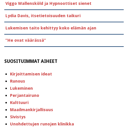
Viggo Wallensköld ja Hypnoottiset sienet
Lydia Davis, itsetietoisuuden taikuri
Lukemisen taito kehittyy koko elämän ajan
”He ovat väärässä”
SUOSITUIMMAT AIHEET
Kirjoittamisen ideat
Runous
Lukeminen
Perjantairuno
Kulttuuri
Maailmankirjallisuus
Sivistys
Unohdettujen runojen klinikka