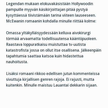
Legendan mukaan elokuvakäsistään Hollywoodin
pampuille myyvän käsikirjoittajan pitää pystyä
kysyttäessä tiivistämään tarina viiteen lauseeseen.
McEwanin romaanin kohdalla minulle riittää kolme:
Omassa yltäkylläisyydessään kelluva aivokirurgi
törmää arvaamatta todellisuutensa kääntöpuoleen.
Raastava loppuratkaisu muistuttaa tv-uutista
katastrofista jossa on ollut itse osallisena. Jälkeenpäin
tapahtumia saattaa katsoa kuin hidastettua
nauhoitusta.
Lisäksi romaani rikkoo edellisen jutun kommenteissa
sivuttuja kirjallisen genren rajoja. Ei rajusti, mutta
kuitenkin. Minulle maistuu Lauantai dekkarin sijaan.