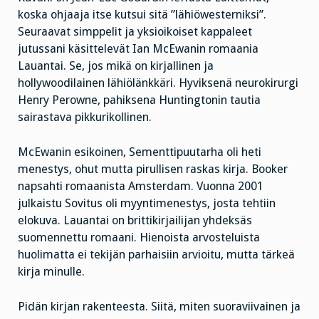
koska ohjaaja itse kutsui sitä ”lähiöwesterniksi”.
Seuraavat simppelit ja yksioikoiset kappaleet
jutussani käsittelevät Ian McEwanin romaania
Lauantai. Se, jos mikä on kirjallinen ja
hollywoodilainen lähiölänkkäri. Hyviksenä neurokirurgi
Henry Perowne, pahiksena Huntingtonin tautia
sairastava pikkurikollinen.
McEwanin esikoinen, Sementtipuutarha oli heti
menestys, ohut mutta pirullisen raskas kirja. Booker
napsahti romaanista Amsterdam. Vuonna 2001
julkaistu Sovitus oli myyntimenestys, josta tehtiin
elokuva. Lauantai on brittikirjailijan yhdeksäs
suomennettu romaani. Hienoista arvosteluista
huolimatta ei tekijän parhaisiin arvioitu, mutta tärkeä
kirja minulle.
Pidän kirjan rakenteesta. Siitä, miten suoraviivainen ja