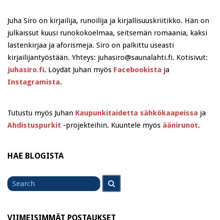
Juha Siro on kirjailija, runoilija ja kirjallisuuskriitikko. Hän on
julkaissut kuusi runokokoelmaa, seitsemän romaania, kaksi
lastenkirjaa ja aforismeja. Siro on palkittu useasti
kirjailijantyöstään. Yhteys: juhasiro@saunalahti.fi. Kotisivut:
juhasiro.fi
. Löydät Juhan myös
Facebookista
ja
Instagramista
.
Tutustu myös Juhan
Kaupunkitaidetta sähkökaapeissa
ja
Ahdistuspurkit
-projekteihin. Kuuntele myös
äänirunot
.
HAE BLOGISTA
Search
Search
for
VIIMEISIMMÄT POSTAUKSET