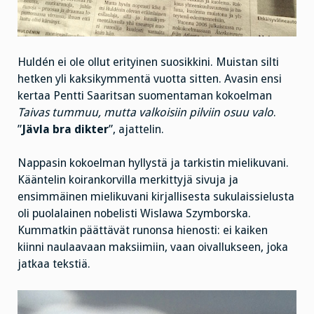
Huldén ei ole ollut erityinen suosikkini. Muistan silti
hetken yli kaksikymmentä vuotta sitten. Avasin ensi
kertaa Pentti Saaritsan suomentaman kokoelman
Taivas tummuu, mutta valkoisiin pilviin osuu valo
.
”
Jävla bra dikter
”, ajattelin.
Nappasin kokoelman hyllystä ja tarkistin mielikuvani.
Kääntelin koirankorvilla merkittyjä sivuja ja
ensimmäinen mielikuvani kirjallisesta sukulaissielusta
oli puolalainen nobelisti Wislawa Szymborska.
Kummatkin päättävät runonsa hienosti: ei kaiken
kiinni naulaavaan maksiimiin, vaan oivallukseen, joka
jatkaa tekstiä.