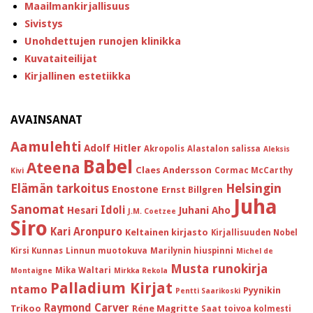
Maailmankirjallisuus
Sivistys
Unohdettujen runojen klinikka
Kuvataiteilijat
Kirjallinen estetiikka
AVAINSANAT
Aamulehti
Adolf Hitler
Akropolis
Alastalon salissa
Aleksis
Babel
Ateena
Claes Andersson
Cormac McCarthy
Kivi
Helsingin
Elämän tarkoitus
Enostone
Ernst Billgren
Juha
Sanomat
Idoli
Hesari
Juhani Aho
J.M. Coetzee
Siro
Kari Aronpuro
Keltainen kirjasto
Kirjallisuuden Nobel
Kirsi Kunnas
Linnun muotokuva
Marilynin hiuspinni
Michel de
Musta runokirja
Mika Waltari
Montaigne
Mirkka Rekola
Palladium Kirjat
ntamo
Pyynikin
Pentti Saarikoski
Raymond Carver
Trikoo
Réne Magritte
Saat toivoa kolmesti