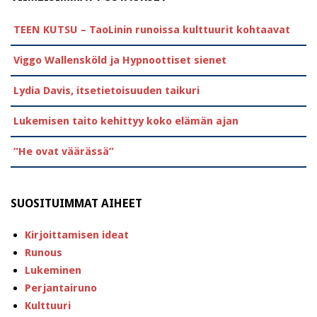
TEEN KUTSU – TaoLinin runoissa kulttuurit kohtaavat
Viggo Wallensköld ja Hypnoottiset sienet
Lydia Davis, itsetietoisuuden taikuri
Lukemisen taito kehittyy koko elämän ajan
”He ovat väärässä”
SUOSITUIMMAT AIHEET
Kirjoittamisen ideat
Runous
Lukeminen
Perjantairuno
Kulttuuri