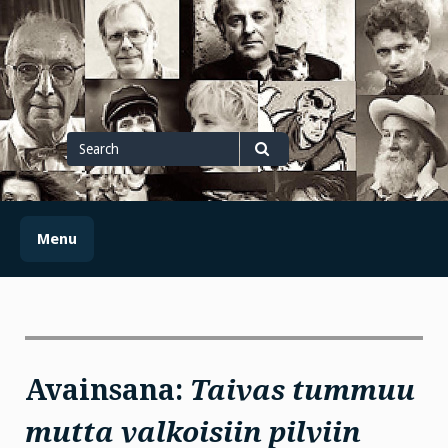
Skip
to
content
Search
for
Search
Menu
Avainsana:
Taivas tummuu
mutta valkoisiin pilviin