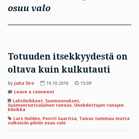
osuu valo
Totuuden itsekkyydestä on
oltava kuin kulkutauti
by
Juha Siro
19.10.2016
15:09
on
Leave a comment
Totuuden
itsekkyydestä
Lehtileikkeet
,
Suomennokset
,
on
Suomenruotsalainen runous
,
Unohdettujen runojen
oltava
klinikka
kuin
kulkutauti
Lars Huldén
,
Pentti Saaritsa
,
Taivas tummuu mutta
valkoisiin pilviin osuu valo